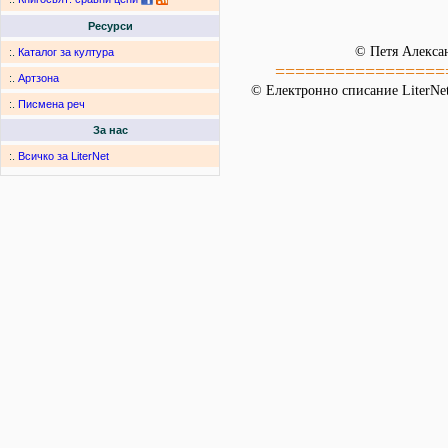
Ресурси
© Петя Алекса
:.
Каталог за култура
=================
:.
Артзона
© Електронно списание LiterNet
:.
Писмена реч
За нас
:.
Всичко за LiterNet