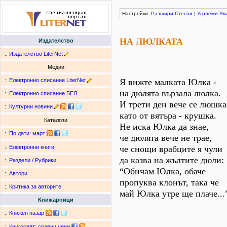
Настройки:
Разшири
Стесни
|
Уголеми
Ум
НА ЛЮЛКАТА
Издателство
:.
Издателство LiterNet
Медии
:.
Електронно списание LiterNet
Я вижте малката Юлка -
на дюлята вързала люлка.
:.
Електронно списание БЕЛ
И трети ден вече се люшка
:.
Културни новини
като от вятъра - крушка.
Каталози
Не иска Юлка да знае,
:.
По дати
:
март
че дюлята вече не трае,
че снощи врабците я чули
:.
Електронни книги
да казва на жълтите дюли:
:.
Раздели / Рубрики
“Обичам Юлка, обаче
:.
Автори
пропуква клонът, така че
:.
Критика за авторите
май Юлка утре ще плаче...
Книжарници
:.
Книжен пазар
:.
Книгосвят: сравни цени