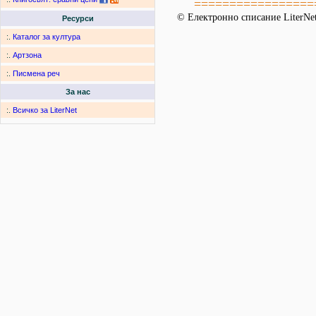
=================
© Електронно списание LiterNet
Ресурси
:.
Каталог за култура
:.
Артзона
:.
Писмена реч
За нас
:.
Всичко за LiterNet