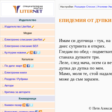
Настройки:
Разшири
Стесни
|
Уголеми
Ум
ЕПИДЕМИЯ ОТ ДУПКИ
Издателство
:.
Издателство LiterNet
Медии
:.
Електронно списание LiterNet
Имам си дупчица - тук, на 
днес сутринта я открих.
:.
Електронно списание БЕЛ
Гледам по обед - подметкит
:.
Културни новини
станаха дупките три.
Каталози
Леле, след мача, осем са ве
:.
По дати
:
март
дупка до дупка по мен.
Мамо, моля те, стой надале
:.
Електронни книги
може да съм заразен.
:.
Раздели / Рубрики
:.
Автори
:.
Критика за авторите
Книжарници
:.
Книжен пазар
© Петя Алекса
:.
Книгосвят: сравни цени