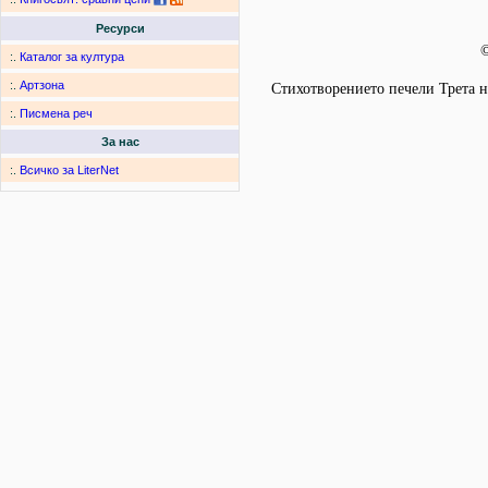
Ресурси
©
:.
Каталог за култура
:.
Артзона
Стихотворението печели Трета н
:.
Писмена реч
За нас
:.
Всичко за LiterNet