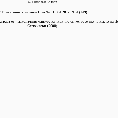
© Николай Заяков
=============================
 Електронно списание LiterNet, 10.04.2012, № 4 (149)
аграда от националния конкурс за лирично стихотворение на името на П
Славейкови (2008).