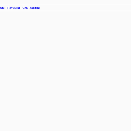
али
|
Потъмни
|
Стандартни