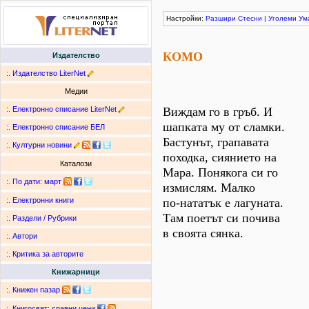
Настройки:
Разшири
Стесни
|
Уголеми
Ум
КОМО
Издателство
:.
Издателство LiterNet
Медии
:.
Електронно списание LiterNet
Виждам го в гръб. И
шапката му от сламки.
:.
Електронно списание БЕЛ
Бастунът, грапавата
:.
Културни новини
походка, сиянието на
Каталози
Мара. Понякога си го
:.
По дати
:
март
измислям. Малко
по-нататък е лагуната.
:.
Електронни книги
Там поетът си почива
:.
Раздели / Рубрики
в своята сянка.
:.
Автори
:.
Критика за авторите
Книжарници
:.
Книжен пазар
:.
Книгосвят: сравни цени