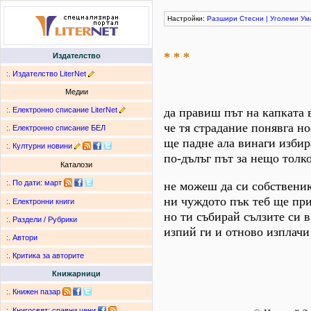
Настройки:
Разшири
Стесни
|
Уголеми
Ум
* * *
Издателство
:.
Издателство LiterNet
Медии
:.
Електронно списание LiterNet
да правиш път на капката 
че тя страдание понявга н
:.
Електронно списание БЕЛ
ще падне ала винаги избир
:.
Културни новини
по-дълъг път за нещо толко
Каталози
:.
По дати
:
март
не можеш да си собствени
ни чуждото пък теб ще пр
:.
Електронни книги
но ти събирай сълзите си 
:.
Раздели / Рубрики
изпий ги и отново изплачи
:.
Автори
:.
Критика за авторите
Книжарници
:.
Книжен пазар
:.
Книгосвят: сравни цени