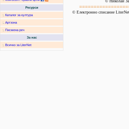
© Николай За
=================
Ресурси
© Електронно списание LiterNet
:.
Каталог за култура
:.
Артзона
:.
Писмена реч
За нас
:.
Всичко за LiterNet