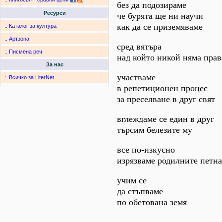
без да подозираме
Ресурси
че бурята ще ни научи
как да се приземяваме
:.
Каталог за култура
:.
Артзона
сред вятъра
:.
Писмена реч
над който никой няма прав
За нас
участваме
:.
Всичко за LiterNet
в репетиционен процес
за преселване в друг свят
вглеждаме се един в друг
търсим белезите му
все по-изкусно
изрязваме родилните петна
учим се
да стъпваме
по обетована земя