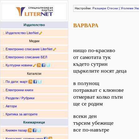
Настройки:
Разшири
Стесни
|
Уголеми
Ум
ВАРВАРА
Издателство
:.
Издателство LiterNet
Медии
:.
Електронно списание LiterNet
нищо по-красиво
от самотата тук
:.
Електронно списание БЕЛ
където сутрин
:.
Културни новини
щъркелите носят деца
Каталози
:.
По дати
:
март
в полунощ
потракват с клюнове
:.
Електронни книги
отмерват колко пъти
:.
Раздели / Рубрики
ще се родим
:.
Автори
:.
Критика за авторите
всеки ден
търсим убежище
Книжарници
все по-навътре
:.
Книжен пазар
:.
Книгосвят: сравни цени