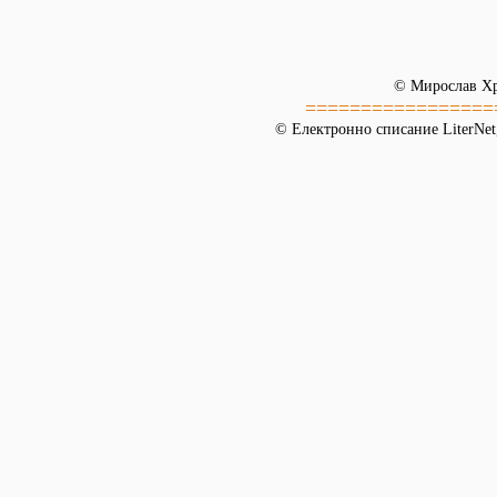
© Мирослав Х
=================
© Електронно списание LiterNet,