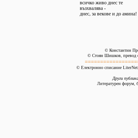
всичко живо днес те
възхвалява -
днес, за векове и до амина!
© Константин Пр
© Стоян Шишков, превод о
=================
© Електронно списание LiterNet,
Други публик
Литературен форум, б