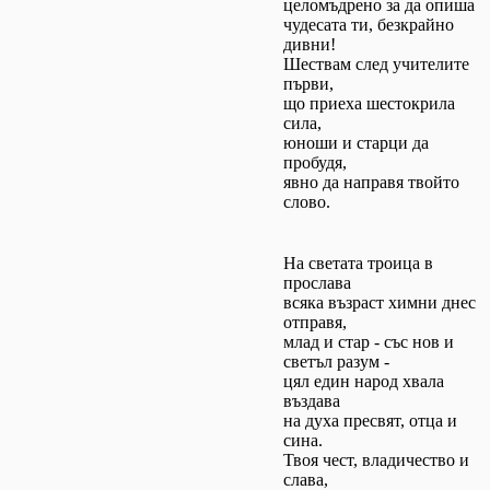
целомъдрено за да опиша
чудесата ти, безкрайно
дивни!
Шествам след учителите
първи,
що приеха шестокрила
сила,
юноши и старци да
пробудя,
явно да направя твойто
слово.
На светата троица в
прослава
всяка възраст химни днес
отправя,
млад и стар - със нов и
светъл разум -
цял един народ хвала
въздава
на духа пресвят, отца и
сина.
Твоя чест, владичество и
слава,