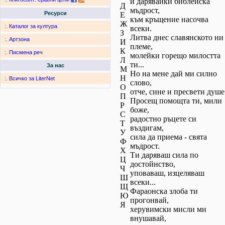
и дарявайки библейска
Д
мъдрост,
Ресурси
Е
към кръщение насочва
Ж
:.
Каталог за култура
всеки.
З
Литва днес славянското ни
:.
Артзона
И
племе,
К
:.
Писмена реч
молейки горещо милостта
Л
ти...
За нас
М
Но на мене дай ми силно
Н
:.
Всичко за LiterNet
слово,
О
отче, сине и пресвети душе
П
Просещ помощта ти, мили
Р
боже,
С
радостно ръцете си
Т
въздигам,
У
сила да приема - свята
Ф
мъдрост.
Х
Ти даряваш сила по
Ц
достойнство,
Ч
уповаваш, изцеляваш
Ш
всеки...
Щ
Фараонска злоба ти
Ю
прогонвай,
Я
херувимски мисли ми
внушавай,