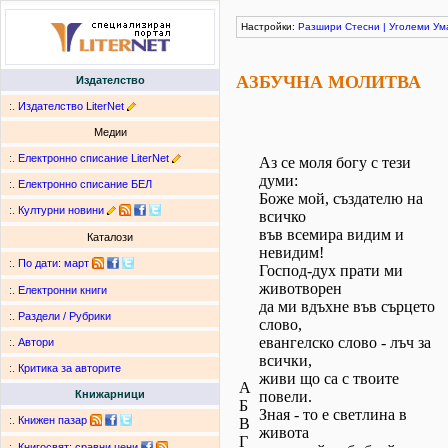
Настройки:
Разшири
Стесни
|
Уголеми
Ум
АЗБУЧНА МОЛИТВА
Издателство
:.
Издателство LiterNet
Медии
:.
Електронно списание LiterNet
Аз се моля богу с тези
думи:
:.
Електронно списание БЕЛ
Боже мой, създателю на
:.
Културни новини
всичко
във всемира видим и
Каталози
невидим!
:.
По дати
:
март
Господ-дух прати ми
животворен
:.
Електронни книги
да ми вдъхне във сърцето
:.
Раздели / Рубрики
слово,
евангелско слово - лъч за
:.
Автори
всички,
:.
Критика за авторите
живи що са с твоите
А
повели.
Книжарници
Б
Зная - то е светлина в
:.
Книжен пазар
В
живота
Г
:.
Книгосвят: сравни цени