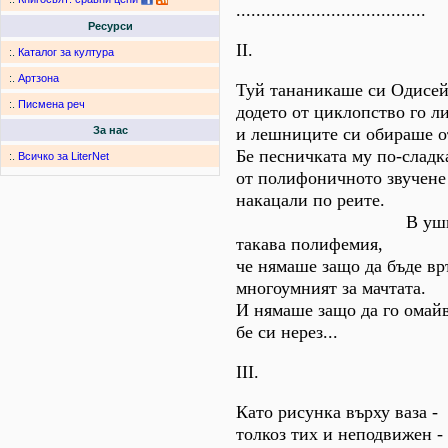
......................................
Ресурси
II.
:.
Каталог за култура
:.
Артзона
Туй тананикаше си Одисей
:.
Писмена реч
додето от циклопство го 
и лешниците си обираше от
За нас
Бе песничката му по-сладк
:.
Всичко за LiterNet
от полифоничното звучене
накацали по реите.
В ушите му с
такава полифемия,
че нямаше защо да бъде вр
многоумният за мачтата.
И нямаше защо да го омайв
бе си нерез...
III.
Като рисунка върху ваза -
толкоз тих и неподвижен -