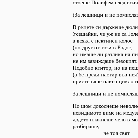
стоеше Полифем след всич
(За лешници и не помисля
В ръцете си държеше дюли
Усещайки, че уж не са Гол
а всяка е пектинен колос
(по-друг от този в Родос,
но имаше ли разлика на пи
не им завиждаше безокият.
Подобно ктитор, но на пещ
(а бе преди пастир във нея
пристъпяше навън циклопъ
За лешници и не помисляш
Но щом докоснеше неволн
невидимото виме на медуз
додето плакнеше чело в мо
разбираше,
че тоя свят