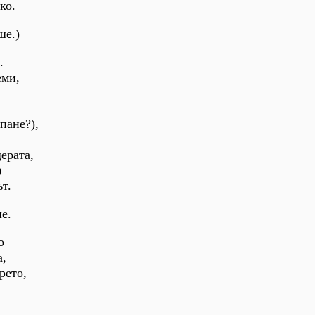
ко.
ше.)
.
еми,
пане?),
ерата,
)
т.
е.
о
а,
рето,