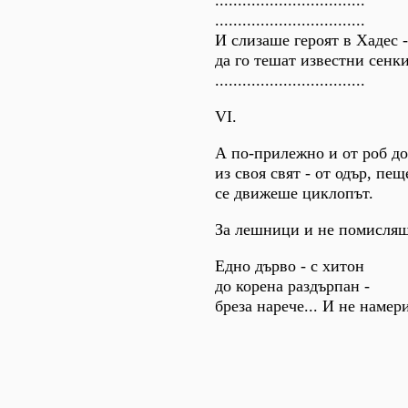
.................................
.................................
И слизаше героят в Хадес -
да го тешат известни сенки
.................................
VI.
А по-прилежно и от роб д
из своя свят - от одър, пещ
се движеше циклопът.
За лешници и не помисляш
Едно дърво - с хитон
до корена раздърпан -
бреза нарече... И не намер