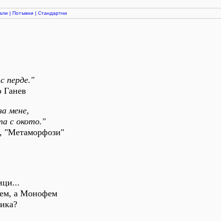
али
|
Потъмни
|
Стандартни
 с перде."
анев
за мене,
 с окото."
етаморфози"
ци...
фем, а Монофем
лика?