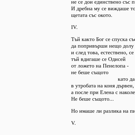
не се дои единствено със п
И дребна му се виждаше то
щетата със окото.
IV.
Тъй както Бог се спуска с
да попривърши нещо долу 
и след това, естествено, се
тъй вдигаше се Одисей
от ложето на Пенелопа -
не беше същото
като да вл
в утробата на коня дървен,
а после при Елена с наколе
Не беше същото...
Но имаше ли разлика на п
V.