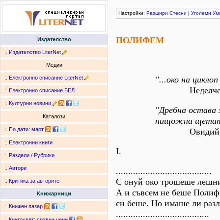
Настройки:
Разшири
Стесни
|
Уголеми
Ум
ПОЛИФЕМ
Издателство
:.
Издателство LiterNet
Медии
:.
Електронно списание LiterNet
"...око на циклоп
Неделчо Г
:.
Електронно списание БЕЛ
:.
Културни новини
"Дребна остава 
Каталози
нищожна щетата
:.
По дати
:
март
Овидий, "М
:.
Електронни книги
I.
:.
Раздели / Рубрики
:.
Автори
.......................................
С онуй око трошеше лешни
:.
Критика за авторите
А и съвсем не беше Поли
Книжарници
си беше. Но имаше ли раз
:.
Книжен пазар
......................................
:.
Книгосвят: сравни цени