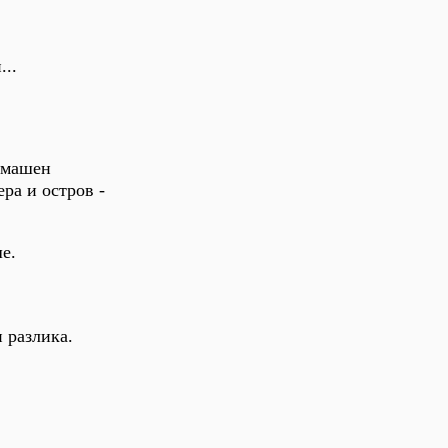
...
омашен
ера и остров -
е.
и разлика.