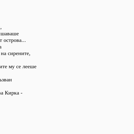
,
лишаваше
 острова...
а
 на сирените,
е лееше
ъзван
а Кирка -