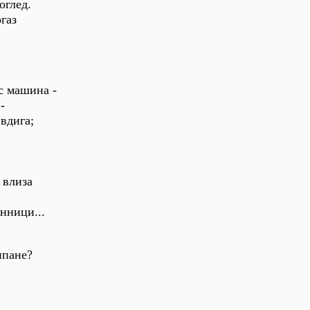
оглед.
газ
ъс машина -
-
 вдига;
иза
нници...
ипане?