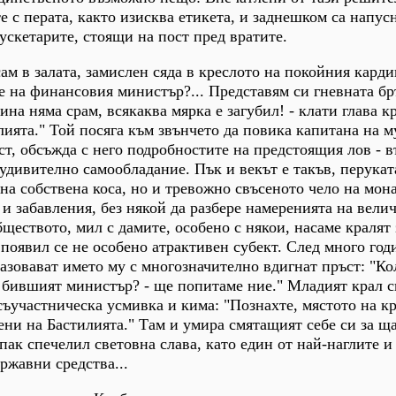
 с перата, както изисква етикета, и заднешком са напусн
ускетарите, стоящи на пост пред вратите.
ам в залата, замислен сяда в креслото на покойния кард
е на финансовия министър?... Представям си гневната бр
ина няма срам, всякаква мярка е загубил! - клати глава кр
лията." Той посяга към звънчето да повика капитана на м
ест, обсъжда с него подробностите на предстоящия лов - 
удивително самообладание. Пък и векът е такъв, перука
 на собствена коса, но и тревожно свъсеното чело на мон
и забавления, без някой да разбере намеренията на велич
ществото, мил с дамите, особено с някои, насаме кралят 
 появил се не особено атрактивен субект. След много год
азовават името му с многозначително вдигнат пръст: "Ко
А бившият министър? - ще попитаме ние." Младият крал с
съучастническа усмивка и кима: "Познахте, мястото на к
тени на Бастилията." Там и умира смятащият себе си за щ
пак спечелил световна слава, като един от най-наглите и
ржавни средства...