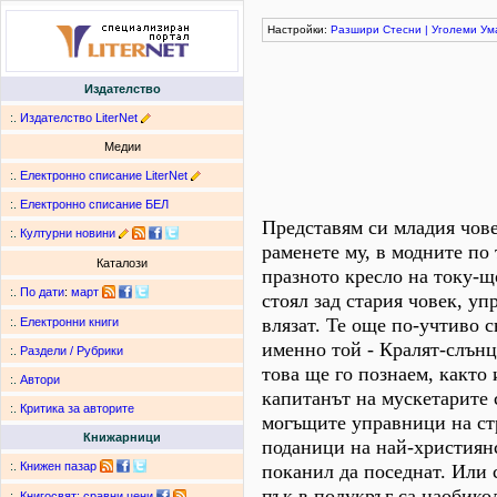
Настройки:
Разшири
Стесни
|
Уголеми
Ум
Издателство
:.
Издателство LiterNet
Медии
:.
Електронно списание LiterNet
:.
Електронно списание БЕЛ
Представям си младия чове
:.
Културни новини
раменете му, в модните по 
Каталози
празното кресло на току-щ
:.
По дати
:
март
стоял зад стария човек, уп
влязат. Те още по-учтиво с
:.
Електронни книги
именно той - Кралят-слънц
:.
Раздели / Рубрики
това ще го познаем, както
:.
Автори
капитанът на мускетарите с
:.
Критика за авторите
могъщите управници на ст
Книжарници
поданици на най-християнс
:.
Книжен пазар
поканил да поседнат. Или 
пък в полукръг са наобико
:.
Книгосвят: сравни цени