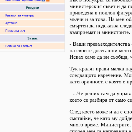
министерския съвет и да п
Ресурси
приведена в поклон фигура
:.
Каталог за култура
мълчи и за това. На мен об
:.
Артзона
смъртен да подсказва следв
:.
Писмена реч
възприемат и министрите.
За нас
- Ваши превъзходителства 
:.
Всичко за LiterNet
на своите досегашни ментор
Исках само да ви съобщя, ч
Тук кралят прави малка пау
следващото изречение. Мо
категоричност, с която е п
- ...Че реших сам да управ
което се разбира от само се
След което може и да е сп
смятайки, че като му дойде
много време. Министрите, 
според мен са направили 