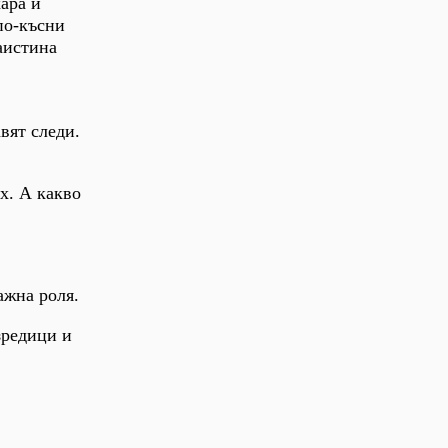
кара и
по-късни
аистина
вят следи.
х. А какво
ажна роля.
зредици и