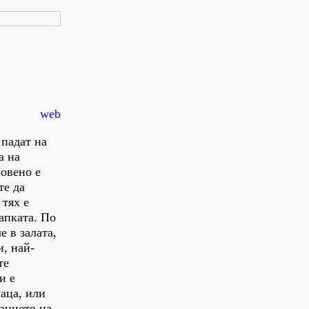
web
 падат на
а на
новено е
те да
 тях е
апката. По
 в залата,
и, най-
те
и е
аца, или
данието на