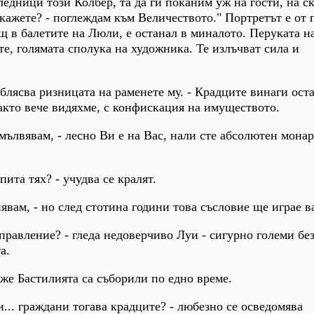
ледници този Колбер, та да ги поканим уж на гости, на с
 кажете? - поглеждам към Величеството." Портретът е от 
щ в балетите на Люли, е останал в миналото. Перуката н
те, голямата сполука на художника. Те излъчват сила и
облясва ризницата на раменете му. - Крадците винаги оста
както вече видяхме, с конфискация на имуществото.
мълвявам, - лесно Ви е на Вас, нали сте абсолютен монар
пита тях? - учудва се кралят.
нявам, - но след стотина години това съсловие ще играе в
управление? - гледа недоверчиво Луи - сигурно големи бе
а.
Даже Бастилията са съборили по едно време.
и... граждани тогава крадците? - любезно се осведомява