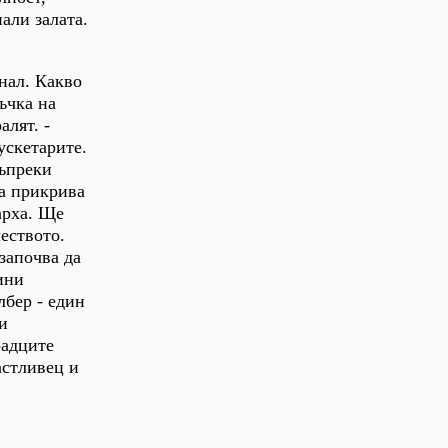
али залата.
инал. Какво
ъчка на
алят. -
ускетарите.
въпреки
та прикрива
арха. Ще
еството.
започва да
ини
лбер - един
и
радците
астливец и