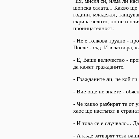
"Ех, мисля си, няма ли нас
шопска салата... Какво ще
години, младежът, танцува
скрива челото, но не и очи
проницателност:
- Не е толкова трудно - пр
После - съд. И в затвора, 
- Е, Ваше величество - про
да кажат гражданите.
- Гражданите ли, че кой ги 
- Вие още не знаете - обяс
- Че какво разбират те от 
хаос ще настъпят в странат
- И това се е случвало... 
- А къде затварят тези ваш