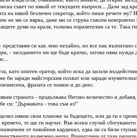
оиска съвет по някой от текущите въпроси... Дали зад кр
та на някой безличен секретар, който пише речите му? 
аче не ми се вярва, даже ми се струва съвсем невероятно
ащите думи на краля, толкова поразителни са те. Така ги
- представям си как леко нехайно, но все пак възпитано 
и, - заседанието ни ще бъде кратко, затова няма нужда д
е...
за, като опитен оратор, който иска да засили въздействи
же би заради майсторския похват или заради изумителна
роизнесена, фразата се помни и до днес.
лявам страната - продължава Негово величество и добавя,
бе си: "Държавата - това съм аз!"
оделил някои свои планове за бъдещето, или да ги е прем
 времето, те ще ги научат. Във всеки случай сбогуването 
назначени от покойния кардинал, едва ли са били глупав
единственото възможно нещо: Впечатлени от тази решите