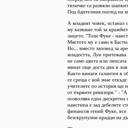
тихичко са развяли шапките
Под бдителния поглед на м
А младият човек, останал с
му казваше той за кражбит
лицето: "Този Фуке - наист
Мястото му е само в Басти
Но... вместо заповед за ар
младостта, Луи притежава 
не само цвета или липсата
минат още доста дни в лов 
Както винаги галантен в об
се среща с кой знае откъде
учителите по история ще н
от първите ревизори." - "
позволява една дискретна 
наистина е зад дебелите с
финансов гений Фуке, все 
безскрупулни крадци на дъ