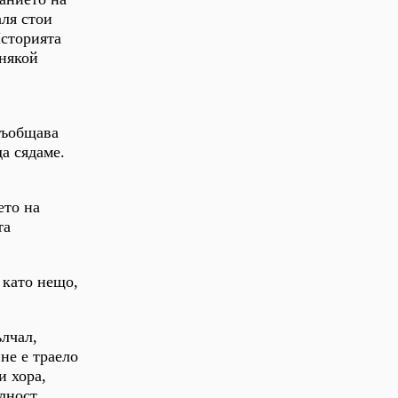
аля стои
Историята
 някой
съобщава
а сядаме.
ето на
та
 като нещо,
ълчал,
не е траело
и хора,
лност,