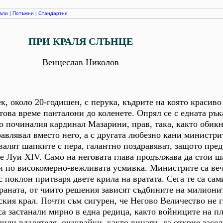
али
|
Потъмни
|
Стандартни
ПРИ КРАЛЯ СЛЪНЦЕ
Венцеслав Николов
к, около 20-годишен, с перука, къдрите на която красиво
това време панталони до коленете. Опрял се с едната рък
о починалия кардинал Мазарини, прав, така, както обик
равлявал вместо него, а с другата любезно кани министри
валят шапките с пера, галантно поздравяват, защото пред
е Луи XIV. Само на неговата глава продължава да стои ш
 и по високомерно-вежливата усмивка. Министрите са вече
 поклон притваря двете крила на вратата. Сега те са сам
раната, от чиито решения зависят съдбините на милиони
кия крал. Почти съм сигурен, че Негово Величество не г
са застанали мирно в една редица, както войниците на пл
лили владетеля, очаквайки, както винаги, да открие засе