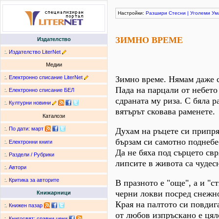
Настройки:
Разшири
Стесни
|
Уголеми
Ум
ЗИМНО ВРЕМЕ
Издателство
:.
Издателство LiterNet
Медии
:.
Електронно списание LiterNet
Зимно време. Нямам даже 
Пада на парцали от небето
:.
Електронно списание БЕЛ
сдраната му риза. С бяла р
:.
Културни новини
вятърът сковава раменете.
Каталози
:.
По дати
:
март
Духам на ръцете си припря
бързам си самотно поднебе
:.
Електронни книги
Да не бяха под сърцето свр
:.
Раздели / Рубрики
липсите в живота са чудес
:.
Автори
:.
Критика за авторите
В празното е "още", а и "ст
черни локви посред снежн
Книжарници
Края на палтото си повдиг
:.
Книжен пазар
от любов изпръскано е цял
:.
Книгосвят: сравни цени