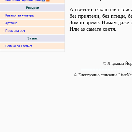
Ресурси
А светът е сякаш свят във 
без приятели, без птици, б
:.
Каталог за култура
Зимно време. Нямам даже 
:.
Артзона
Или аз самата светя.
:.
Писмена реч
За нас
:.
Всичко за LiterNet
© Людмила Йор
=================
© Електронно списание LiterNet