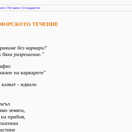
али
|
Потъмни
|
Стандартни
ОМОРСКОТО ТЕЧЕНИЕ
правиме без варвари?
к бяха разрешение."
вафис
кване на варварите"
 казват - идвало
ъгъл
ямо земята,
 на прибоя,
епнатини
застине