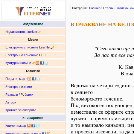
Настройки:
Разшири
Стесни
|
Уголеми
Ум
В ОЧАКВАНЕ НА БЕЛ
Издателство
:.
Издателство LiterNet
Медии
:.
Електронно списание LiterNet
"Сега какво ще 
За нас те все па
:.
Електронно списание БЕЛ
:.
Културни новини
К. Ка
Каталози
"В оча
:.
По дати
:
март
Веднъж на четири години -
:.
Електронни книги
в селцето
:.
Раздели / Рубрики
беломорското течение.
:.
Автори
Под високосен полунощен 
:.
Критика за авторите
измествали се сферите спр
луната - спрямо плисъците
Книжарници
и то намирало каньони, ц
:.
Книжен пазар
и просеки изсечени, за да 
:.
Книгосвят: сравни цени