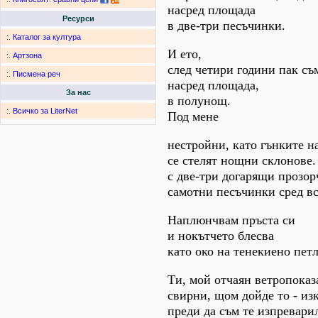
насред площада
Ресурси
в две-три песъчинки.
:.
Каталог за култура
И ето,
:.
Артзона
след четири години пак съ
:.
Писмена реч
насред площада,
За нас
в полунощ.
:.
Всичко за LiterNet
Под мене
нестройни, като гънките на
се стелят нощни склонове
с две-три догарящи прозор
самотни песъчинки сред в
Наплюнчвам пръста си
и нокътчето блесва
като око на тенекиено петл
Ти, мой отчаян ветропоказ
свирни, щом дойде то - из
преди да съм те изпреварил