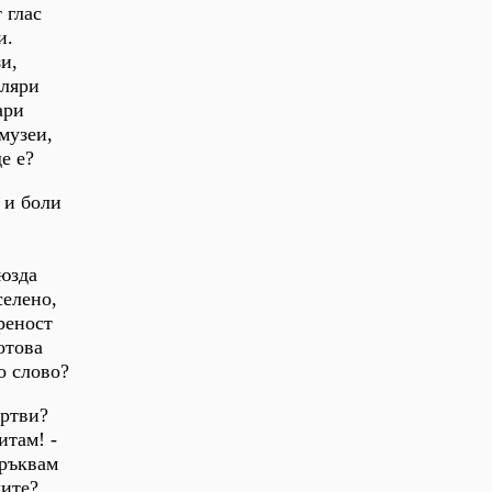
 глас
и.
и,
иляри
ари
музеи,
е е?
 и боли
 юзда
селено,
реност
отова
о слово?
ъртви?
итам! -
мръквам
дите?