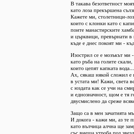
В такава безответност моят
като лоза прекършена сълз
Кажете ми, столетници-лоз
които с клонки като с кап
поите манастирските хамб
и църквици, превърнати в 
къде е днес покоят ми - къд
Изострил се е мозъкът ми -
като ръба на голите скали,
които цепят капката вода...
Ах, сякаш някой сложил е
в устата ми! Кажи, света в
с юздата как се учи на сми
и еднозначност, щом е тя г
двусмислено да среже всяк
Защо са в мен зачатията м
И докога - кажи ми, аз те п
като вълчица алчна ще за
със виеща утроба под звез