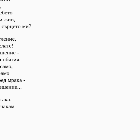
,
ебето
 и жив,
 сърцето ми?
тление,
елате!
ешение -
 обятия.
 само,
рамо
ед мрака -
ешение...
така.
 чакам