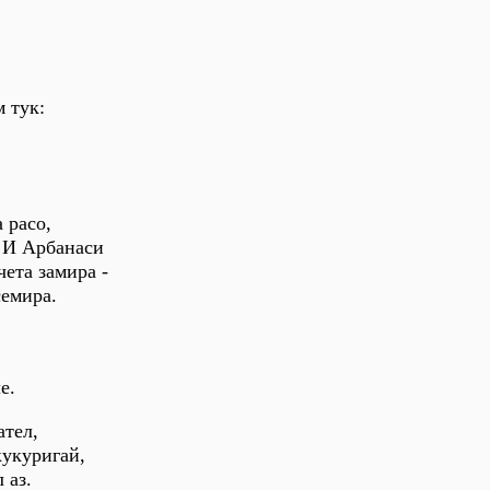
м тук:
 расо,
. И Арбанаси
чета замира -
семира.
е.
ател,
кукуригай,
 аз.