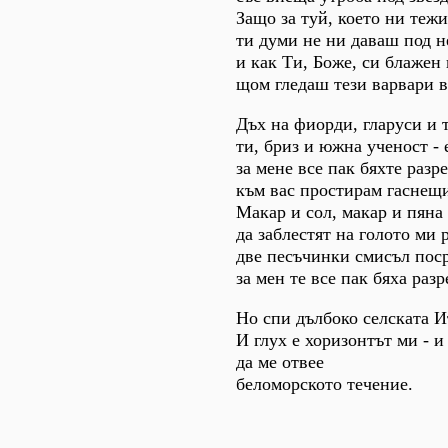
Защо за туй, което ни тежи
ти думи не ни даваш под н
и как Ти, Боже, си блажен
щом гледаш тези варвари в
Дъх на фиорди, гларуси и 
ти, бриз и южна ученост - 
за мене все пак бяхте разр
към вас простирам гаснещи
Макар и сол, макар и пяна
да заблестят на голото ми 
две песъчинки смисъл поср
за мен те все пак бяха разр
Но спи дълбоко селската И
И глух е хоризонтът ми - и
да ме отвее
беломорското течение.