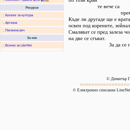
по този край
те вече са
Ресурси
премачка
:.
Каталог за култура
Къде ли другаде ще е врата
:.
Артзона
освен под корените, зейна
:.
Писмена реч
Смаляват се пред залеза чо
на две се сгъват.
За нас
За да се пром
:.
Всичко за LiterNet
© Димитър Г
=================
© Електронно списание LiterNet