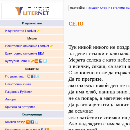
Настройки:
Разшири
Стесни
|
Уголеми
Ум
СЕЛО
Издателство
:.
Издателство LiterNet
Медии
:.
Електронно списание LiterNet
Тук никой никого не поздр
на девет стъпки е ключалка
:.
Електронно списание БЕЛ
Мерата селска е като небес
:.
Културни новини
и всички, сякаш, са заети д
Каталози
С конопено въже да вържат
:.
По дати
:
март
Да го прегризе,
ако съседът някой ден не г
:.
Електронни книги
Да има хляб, паница вино.
:.
Раздели / Рубрики
не са попара, а магичен ел
:.
Автори
Да разговорят птица могат 
:.
Критика за авторите
да осъмнат
Книжарници
със сватбените снимки на 
:.
Книжен пазар
Ако надеждата е имала дро
:.
Книгосвят: сравни цени