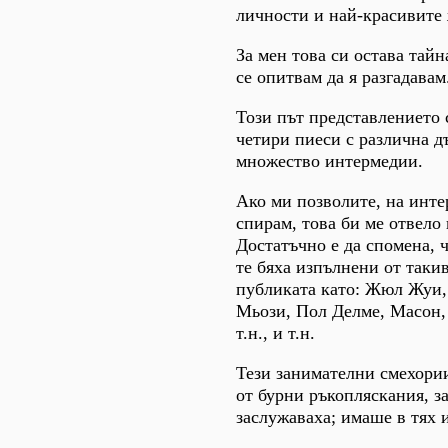
личности и най-красивите
За мен това си остава тайн
се опитвам да я разгадавам
Този път представлението 
четири пиеси с различна 
множество интермедии.
Ако ми позволите, на инте
спирам, това би ме отвело
Достатъчно е да спомена, 
те бяха изпълнени от таки
публиката като: Жюл Жуи,
Мьози, Пол Делме, Масон,
т.н., и т.н.
Тези занимателни смехори
от бурни ръкопляскания, з
заслужаваха; имаше в тях и