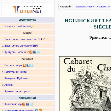
Настройки:
Разшири
Стесни
|
Уголеми
Ум
ИСТИНСКИЯТ ТЕАТ
Издателство
SIÈCL
:.
Издателство LiterNet
Медии
Франсиск С
:.
Електронно списание LiterNet
:.
Електронно списание БЕЛ
:.
Културни новини
Каталози
:.
По дати
:
март
:.
Електронни книги
:.
Раздели / Рубрики
:.
Автори
:.
Критика за авторите
Книжарници
:.
Книжен пазар
:.
Книгосвят: сравни цени