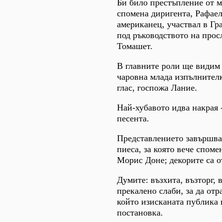
Би било престъпление от м
спомена диригента, Рафае
американец, участвал в Гр
под ръководството на про
Томашет.
В главните роли ще видим
чаровна млада изпълнителк
глас, госпожа Лание.
Най-хубавото идва накрая -
песента.
Представлението завършв
пиеса, за която вече споме
Морис Доне; декорите са 
Думите: възхита, възторг,
прекалено слаби, за да отр
който изисканата публика 
постановка.