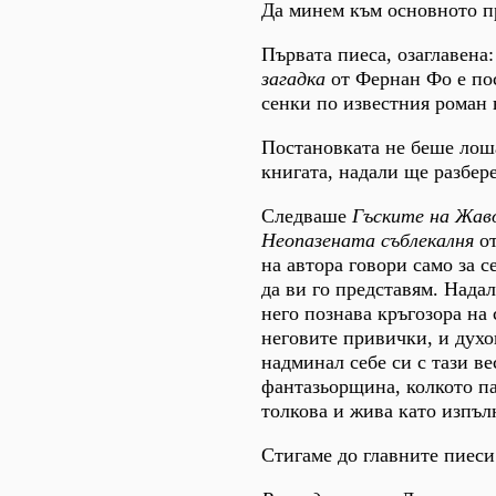
Да минем към основното п
Първата пиеса, озаглавена
загадка
от Фернан Фо е по
сенки по известния роман 
Постановката не беше лоша
книгата, надали ще разбер
Следваше
Гъските на Жав
Неопазената съблекалня
от
на автора говори само за с
да ви го представям. Нада
него познава кръгозора на
неговите привички, и духо
надминал себе си с тази в
фантазьорщина, колкото па
толкова и жива като изпъл
Стигаме до главните пиеси