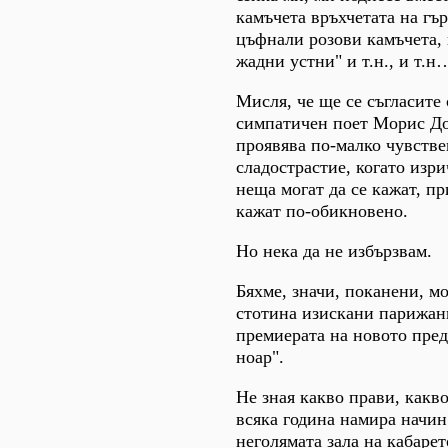
камъчета връхчетата на гър
цъфнали розови камъчета, 
жадни устни" и т.н., и т.н
Мисля, че ще се съгласите 
симпатичен поет Морис До
проявява по-малко чувстве
сладострастие, когато изр
неща могат да се кажат, пр
кажат по-обикновено.
Но нека да не избързвам.
Бяхме, значи, поканени, м
стотина изискани парижан
премиерата на новото пре
ноар".
Не зная какво прави, какво
всяка година намира начин
неголямата зала на кабаре