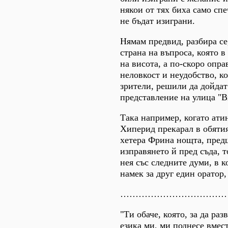
някои от тях биха само спе
не бъдат изиграни.
Нямам предвид, разбира се
страна на въпроса, която в
на висота, а по-скоро опра
неловкост и неудобство, к
зрители, решили да дойдат
представление на улица "
Така например, когато ати
Хиперид прекарал в обятия
хетера Фрина нощта, пре
изправянето й пред съда, 
нея със следните думи, в 
намек за друг един оратор,
……………………………
"Ти обаче, която, за да ра
езика ми, ми поднесе вмес