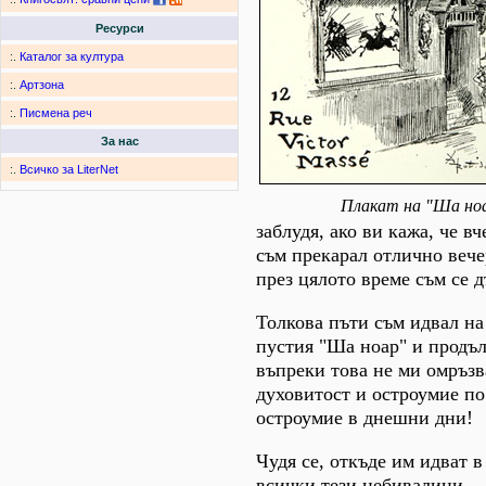
Ресурси
:.
Каталог за култура
:.
Артзона
:.
Писмена реч
За нас
:.
Всичко за LiterNet
Плакат на "Ша но
заблудя, ако ви кажа, че в
съм прекарал отлично вечер
през цялото време съм се д
Толкова пъти съм идвал на
пустия "Ша ноар" и продъл
въпреки това не ми омръзва
духовитост и остроумие по
остроумие в днешни дни!
Чудя се, откъде им идват в
всички тези небивалици.