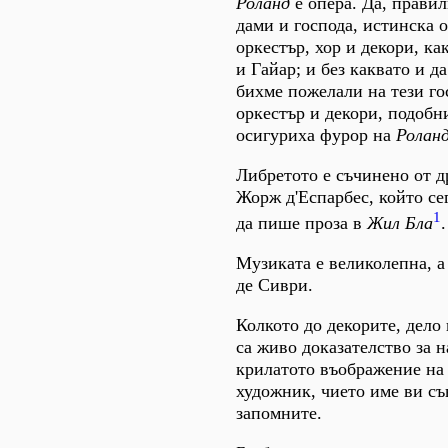
Роланд
е опера. Да, правил
дами и господа, истинска 
оркестър, хор и декори, ка
и Гайар; и без каквато и д
бихме пожелали на тези го
оркестър и декори, подобни
осигуриха фурор на
Ролан
Либретото е съчинено от д
Жорж д'Еспарбес, който сег
1
да пише проза в
Жил Бла
.
Музиката е великолепна, а
де Сиври.
Колкото до декорите, дело
са живо доказателство за н
крилатото въображение на
художник, чието име ви съ
запомните.