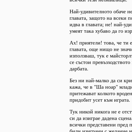
Най-удивителното обаче не
главата, защото на всеки 
идва в главата; не! най-уд
умеят така хубаво да го изр
Ах! приятели! това, че ти
главата, още нищо не значи
използваш, тук е майсторл
се състои превъзходството
дарбата.
Без ни най-малко да си кр
кажа, че в "Ша ноар" млад
притежават колкото вроден
придобит усет към играта.
Тук никой никога не е отс
си да изиграе дадена сцен
всички представени пред п
били изиграни с желание и