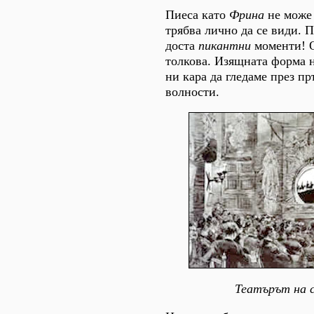
Пиеса като
Фрина
не може 
трябва лично да се види. 
доста
пикантни
моменти! О
толкова. Изящната форма 
ни кара да гледаме през пр
волности.
Театърът на 