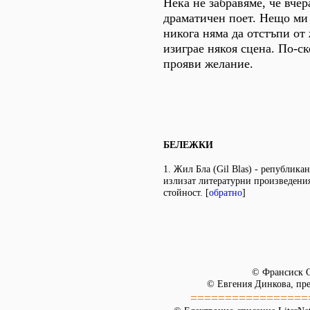
Нека не забравяме, че вчер
драматичен поет. Нещо ми 
никога няма да отстъпи от
изиграе някоя сцена. По-с
прояви желание.
БЕЛЕЖКИ
1. Жил Бла (Gil Blas) - република
излизат литературни произведения
стойност. [
обратно
]
© Франсиск С
© Евгения Динкова, пре
=================