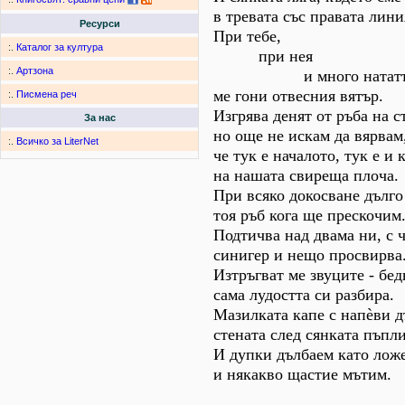
в тревата със правата лини
Ресурси
При тебе,
:.
Каталог за култура
при нея
:.
Артзона
и много нататъ
ме гони отвесния вятър.
:.
Писмена реч
Изгрява денят от ръба на с
За нас
но още не искам да вярвам
:.
Всичко за LiterNet
че тук е началото, тук е и 
на нашата свиреща плоча.
При всяко докосване дълго
тоя ръб кога ще прескочим
Подтичва над двама ни, с 
синигер и нещо просвирва
Изтръгват ме звуците - бе
сама лудостта си разбира.
Мазилката капе с напèви 
стената след сянката пъпли
И дупки дълбаем като ложе
и някакво щастие мътим.