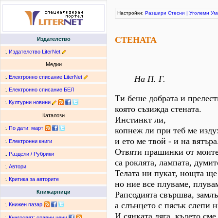
Настройки:
Разшири
Стесни
|
Уголеми
Ум
СТЕНАТА
Издателство
:.
Издателство LiterNet
Медии
:.
Електронно списание LiterNet
На П. Г.
:.
Електронно списание БЕЛ
Ти беше добрата и прелест
:.
Културни новини
която съзижда стената.
Каталози
Инстинкт ли,
:.
По дати
:
март
копнеж ли при теб ме изду
и ето ме твой - и на вятъра
:.
Електронни книги
Отвяти прашинки от моите
:.
Раздели / Рубрики
са роклята, лампата, думит
:.
Автори
Телата ни пукат, нощта ще
:.
Критика за авторите
но ние все плуваме, плува
Книжарници
Рапсодията свършва, замлъ
а слънцето с пясък слепи н
:.
Книжен пазар
И сянката ляга, където сме
:.
Книгосвят: сравни цени