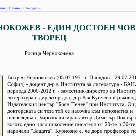
али
|
Потъмни
|
Стандартни
НОКОЖЕВ - ЕДИН ДОСТОЕН ЧОВ
ТВОРЕЦ
Росица Чернокожева
Вихрен Чернокожев (05.07.1951 г. Пловдив - 29.07.201
София) - доцент д-р в Института за литература - БАН
периода 2000-2012 г. - заместник-директор на Институ
литература с директор доц. д-р Рая Кунчева и ръковод
Издателския център "Боян Пенев" при Института. Ощ
докторската си теза той се насочва към непознатия и
неизследван, маргинализиран автор Димитър Подвърз
когото едно цяло поколение писатели от 20-те и 30-те
наричали "Бащата". Куриозно е, че дори професори п