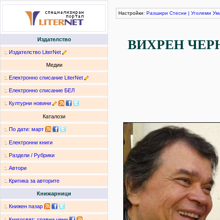
Настройки:
Разшири
Стесни
|
Уголеми
Ум
Издателство
ВИХРЕН ЧЕР
:.
Издателство LiterNet
Медии
:.
Електронно списание LiterNet
:.
Електронно списание БЕЛ
:.
Културни новини
Каталози
:.
По дати
:
март
:.
Електронни книги
:.
Раздели / Рубрики
:.
Автори
:.
Критика за авторите
Книжарници
:.
Книжен пазар
:.
Книгосвят: сравни цени