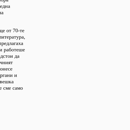
 една
на
ще от 70-те
литература,
предлагаха
 и работеше
едстои да
ачният
понесе
ргани и
овешка
е сме само