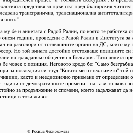
ологията представя за пръв път пред българския читател
следвана трансгранична, транснационална антитоталитар
я опит."
 му бе и анкетата с Радой Ралин, по която те работеха о
з онези години, проведени с Радой Ралин в Института за 
н на разговори от тогавашните органи на ДС, които му 
есор. Но той винаги достойно отстояваше позициите си
ване на гражданско общество в България. Тази анкета пр
 бе човек с позиция. Неговото кредо бе: "Само безгръбн
Дори за последния си труд "Когато ми отнеха името" той 
чивини, както и нееднозначно приемане от определени о
ет години от демократичните промени - на тази толкова ч
остойно за продължение и спомени, които задължават да н
астници в този живот.
© Росица Чернокожева