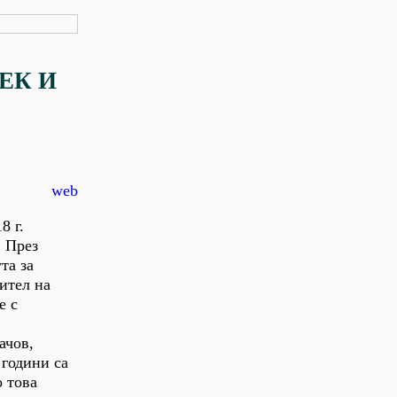
ЕК И
web
8 г.
. През
та за
ител на
е с
ачов,
 години са
о това