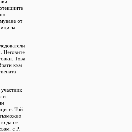
рави
ротекциите
 по
умуване от
ници за
следователи
н. Неговите
товки. Това
"Врати към
твената
 участник
о и
ни
иците. Той
 възможно
то да се
ъвм. с Р.