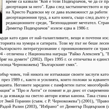
време са казвали "Кой е този Подвързачов, че да се п
дисертация за него". Едва след застъпничеството и п
на Христо Радевски му се дава възможност да работи
дисертационния труд, а като книга, също след дълго 
редакционните среди, "Безпощадният мечтател. Стра
Димитър Подвързачов" излезе едва в 1986 г.
рди като един от най-талантливите, вещи и почтени из
сторията на хумора и сатирата. Този му път не беше лесе
българското литературознание с проникновените си трак
994 - отличена с Национална награда "Райко Алексиев"), 
бряг на думите" (2002). През 1995 г. се отпечатва и единс
 Росица Чернокожева) "Българският смях".
бър човек, той никога не изтъкваше своите заслуги като
през 1989 г., както и усилията, които положи за идванет
ацията. Неговите заредени с памфлетен патос многоброй
ация" и "Про и Анти" се помнят и до днес от съвременн
 да изважда на светло автори извън канона. Така стана
т Змей Горанин (съвм. с Р. Чернокожева") (2001), "Право
 Радой Ралин (2003), "Избрано” от Димитър Подвързаов (с