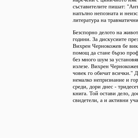
съставителите пишат: "Ант
напълно непозната и неиз
литература на травматични
Безспорно делото на живота
години. За дискусиите пре
Вихрен Чернокожев бе вика
помощ да стане бързо проф
без много шум за установя
излезе. Вихрен Чернокожев
човек го обичат всички." 
немалко непризнание и гор
среди, дори днес - тридес
книга. Той остави дело, д
свидетели, а и активни уч