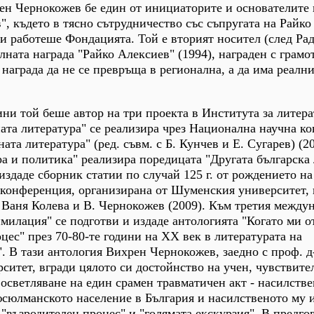
ен Чернокожев бе един от инициаторите и основателите 
, където в тясно сътрудничество със съпругата на Райко
 и работеше Фондацията. Той е вторият носител (след Ра
ната награда "Райко Алексиев" (1994), награден с грамот
награда да не се превръща в регионална, а да има реални
ини той беше автор на три проекта в Института за литера
ата литература" се реализира чрез Национална научна к
та литература" (ред. съвм. с Б. Кунчев и Е. Сугарев) (20
а и политика" реализира поредицата "Другата българска
издаде сборник статии по случай 125 г. от рождението на
 конференция, организирана от Шуменския университет, 
 Ваня Колева и В. Чернокожев (2009). Към третия между
милация" се подготви и издаде антологията "Когато ми о
цес" през 70-80-те години на ХХ век в литературата на
 В тази антология Вихрен Чернокожев, заедно с проф. д
ситет, вгради цялото си достойнство на учен, чувствите
 осветляване на един срамен травматичен акт - насилств
сюлманското население в България и насилственото му и
"възродителен процес" и "голямата екскурзия". В предго