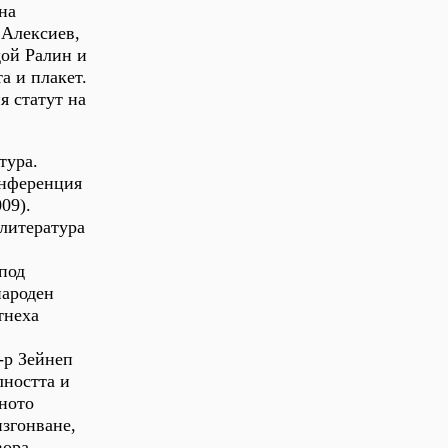
на
 Алексиев,
дой Ралин и
а и плакет.
я статут на
тура.
онференция
09).
 литература
под
народен
тнеха
-р Зейнеп
лността и
еното
згонване,
вора