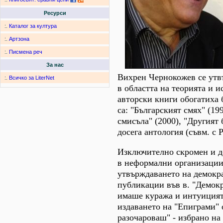
Ресурси
:.
Каталог за култура
:.
Артзона
:.
Писмена реч
За нас
Вихрен Чернокожев се утвъ
:.
Всичко за LiterNet
в областта на теорията и и
авторски книги обогатиха 
са: "Българският смях" (1
смисъла" (2000), "Другият 
досега антология (съвм. с
Изключително скромен и до
в неформални организации 
утвърждаването на демокр
публикации във в. "Демокр
имаше куража и интуицията
издаването на "Епиграми" о
разочароваш" - избрано на