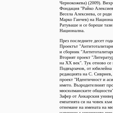
Чернокожева) (2009). Вихр
Фондация "Райко Алексиев"
Весела Алексиева, се роди
Марко Ганчев) на Национал
Ратуваше и се бореше тази 
Национална.
През последните десет год
Проектът "Антитоталитарн
и сборник "Антитоталитарна
Вторият проект "Литератур
на ХХ век". Тук отново се 
Подвързачов, от юбилейна
редакцията на С. Сивриев,
проект "Идентичност и аси
името. Възродителният про
мюсюлманските общности".
Зафер от Анкарския универ
емпатията си на човек към
отнемане на имената на мю
наречени с циничното име 