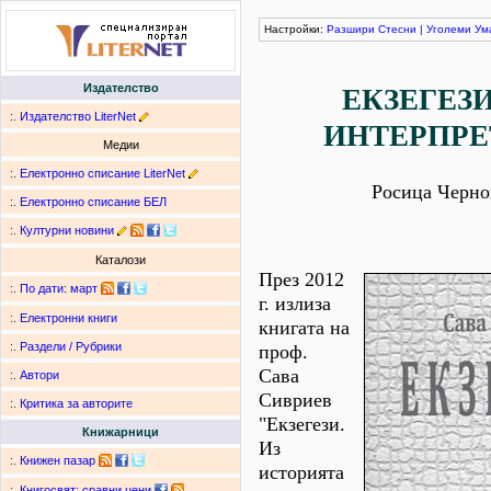
Настройки:
Разшири
Стесни
|
Уголеми
Ум
Издателство
ЕКЗЕГЕЗИ
:.
Издателство LiterNet
ИНТЕРПР
Медии
:.
Електронно списание LiterNet
Росица Черно
:.
Електронно списание БЕЛ
:.
Културни новини
Каталози
През 2012
:.
По дати
:
март
г. излиза
:.
Електронни книги
книгата на
:.
Раздели / Рубрики
проф.
Сава
:.
Автори
Сивриев
:.
Критика за авторите
"Екзегези.
Книжарници
Из
:.
Книжен пазар
историята
:.
Книгосвят: сравни цени