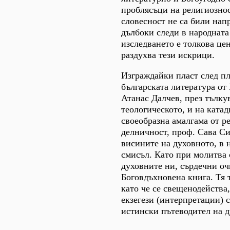
проблясъци на религиознос
словесност не са били нап
дълбоки следи в народната
изследването е толкова це
раздухва тези искрици.
Изграждайки пласт след пл
българската литература о
Атанас Далчев, през тълку
теологическото, и на катад
своеобразна амалгама от р
делничност, проф. Сава Си
висините на духовното, в
смисъл. Като при молитва 
духовните ни, сърдечни оч
Боговдъхновена книга. Тя т
като че се свещенодейства
екзегези (интерпретации) 
истински пътеводител на 