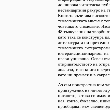
до широка читателска пуб
нестандартния ракурс на т
Книгата съчетава високото
теологическата мисъл с то
човешкото споделяне. Изс
48 тълкувания на творби о
като така се конструира ця
литературата ни през едно
теологическо литературозн
интердисциплинарност на 
прави уникално. Освен въз
откривателството на отпра
анализи, тази книга предиз
като ни пренася и в сакрал
Аз съм пристрастна към та
привърженик на лично изр
писането, затова си имам 
нея, които, буквално, изви
приобщават към свещеноде