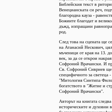
Библейския текст в ритори
Венецианската си реч, под
благородна кауза - равенст
Божиите благодат и велико
дъжд, изпращани равнопра
род.
След това на сцената ще с
на Атанасий Нескович, цял
мъченици от края на 13. до
век, за да се открои накра
Софроний Врачански. И пр
Св. Софроний Сивриев ще
специфичното за светеца -
"Митология Синтипа Фило
богатството в "Житие и стр
Софроний Врачански".
Авторът на книгата следва
историческите и духовни в