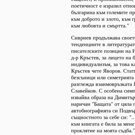
поетичност е изразил отн
българина към големите п
към доброто и злото, към г
към любовта и смъртта."
Сивриев продължава своет
тенденциите в литературат
писателските позиции на
д-р Кръстев, за лицето на 
индивидуализъм, за това к
Кръстев чете Яворов. Ста
безсъници или симетрията 
разглежда взаимовръзката 
Славейков. С особена сим
извайва образа на Димитър
наричан "Бащата" от цяла 
автобиографията си Подвър
същностното за себе си: ".
към книгата е била за мен
проклятие на моята съдба."