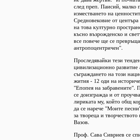
след преп. Паисий, малко 
изместването на ценностит
Средновековие от центъра
на това културно простран
късно възрожденско и свет
все повече ще се превръща
антропоцентричен".
Проследявайки тези тенде
цивилизационно развитие 
съграждането на този наци
жития - 12 оди на историч
"Епопея на забравените". 
се доизгражда и от проучв
лириката му, който общ ко
да се нарече "Моите песни
за твореца и творчеството 
Вазов.
Проф. Сава Сивриев се сп