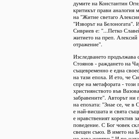
думите на Константин Огн
критикът прави аналогия 
на "Житие светаго Алексия
"Изворът на Белоногата". 
Сивриев е: "...Петко Славе
житието на преп. Алексий 
отражение".
Изследването продължава с
Стоянов - раждането на Ча
същевременно е една своео
на тази епоха. И ето, че С
спре на метафората - този
християнството във Вазова
забравените". Авторът ни 
на епохата: "Знае се, че в
е най-висшата и свята същн
е нравственият коректив з
поведение. С Бог човек ск
свещен съюз. В името на Б
не дава жертви." И по-натат