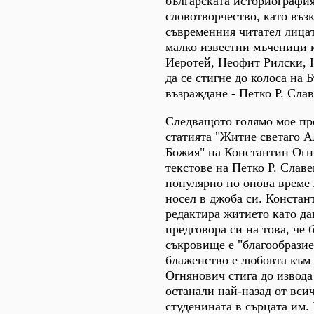
българската историографи
словотворчество, като възк
съвременния читател лицат
малко известни мъченици 
Иеротей, Неофит Рилски, 
да се стигне до колоса на 
възраждане - Петко Р. Сла
Следващото голямо мое пр
статията "Житие светаго А
Божия" на Константин Огн
текстове на Петко Р. Славе
популярно по онова време
носел в джоба си. Конста
редактира житието като да
предговора си на това, че 
съкровище е "благообрази
блаженство е любовта към 
Огнянович стига до извода
останали най-назад от вси
студенината в сърцата им.