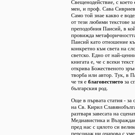
Свещенодействие, с което 
мен, и проф. Сава Сивриев
Само той знае какво е вод
от тези любими текстове за
преподобния Паисий, в кой
провижда метафоричността
Паисий като отношение къ
конкретно към света на сло
светско. Едно от най-ценни
книгата е, че с всеки текст
открива Божественото зрън
творба или автор. Тук, в П
че тя е
благовестието
за с
българския род.
Още в първата статия - за
на Св. Кирил Славянобълг
разтваря завесата на сценат
Медиавистика и Възраждан
пред нас с цялото си вели
персонаж ни очарова с уме