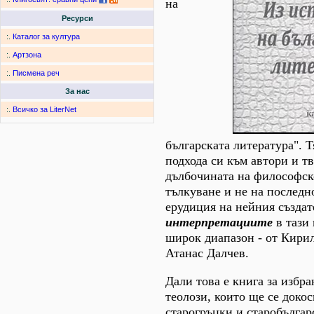
на
Ресурси
:.
Каталог за култура
:.
Артзона
:.
Писмена реч
За нас
:.
Всичко за LiterNet
българската литература". Т
подхода си към автори и тв
дълбочината на философск
тълкуване и не на последн
ерудиция на нейния създат
интерпретациите
в тази
широк диапазон - от Кири
Атанас Далчев.
Дали това е книга за избр
теолози, които ще се докос
старогръцки и старобългар