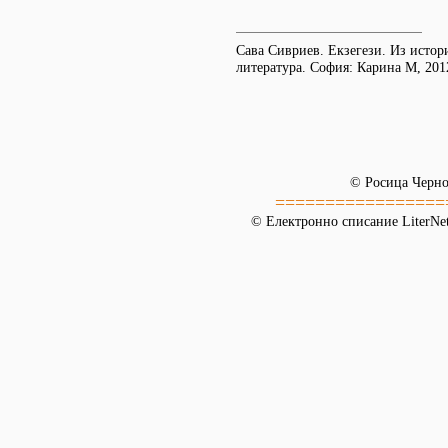
Сава Сивриев. Екзегези. Из истори
литература. София: Карина М, 201
© Росица Черн
=================
© Електронно списание LiterNet