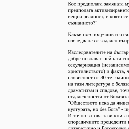
Кое предполага замяната м
предполага активизирането
вещна реалност, в която с
съзнанието?"
Какъв по-сполучлив и отво
изследване от зададен въп
Изследователите на българ
добре познават нейната с
секуларизация (независимо
християнството) и факта, 
словесност от 80-те години
на тази литература е беляз
драматизъм и спадове, точ
отдалeчеността от Божията
"Обществото иска да живее
културата, но без Бога" - 
И точно затова тази книга 
спорадичните прецеденти 
литературно и Богоугодно 