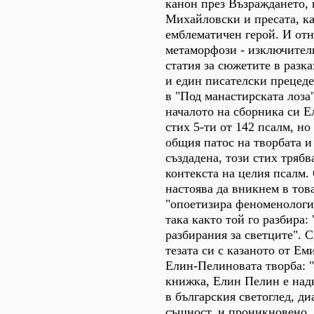
канон през Възраждането, 
Михайловски и пресата, ка
емблематичен герой. И отн
метаморфози - изключител
статия за сюжетите в разк
и един писателски прецеде
в "Под манастирската лоза
началото на сборника си 
стих 5-ти от 142 псалм, но 
общия патос на творбата и 
създадена, този стих трябва
контекста на целия псалм.
настоява да вникнем в тов
"опоетизира феноменологи
така както той го разбира:
разбирания за светците". 
тезата си с казаното от Ем
Елин-Пелиновата творба: ".
книжка, Елин Пелин е над
в българския светоглед, ди
същност, и проникновено, 