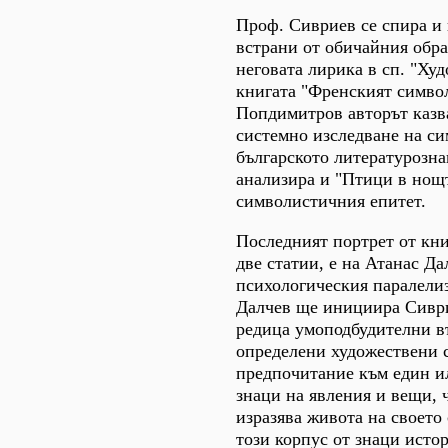
Проф. Сивриев се спира и 
встрани от обичайния обра
неговата лирика в сп. "Худ
книгата "Френският симво
Попдимитров авторът казва
системно изследване на с
българското литературозна
анализира и "Птици в нощт
символистичния епитет.
Последният портрет от кни
две статии, е на Атанас Да
психологическия паралели
Далчев ще инициира Сиври
редица умоподбудителни въ
определени художествени 
предпочитание към един ил
знаци на явления и вещи, ч
изразява живота на своето
този корпус от знаци исто