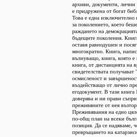
архиви, документи, лични 
е придружена от богат биб
Това е една изключително 
за поколението, което беш
раждането на демокрацията
бъдещите поколения. Книга
оставя равнодушен и пося
многократно. Книга, напис
вълнуващо, книга, която е 
книга, от дистанцията на 
свидетелствата получават 
осмисленост и завършенос
въздействащо от лично пр
егодокумент. В тази книга
доверява и ни прави съпри
преживяните от нея възтор
Преживявания на едно цяло
по-общ план на всеки бълг
позиция. Да се надяваме, 
превръщането на катарзис