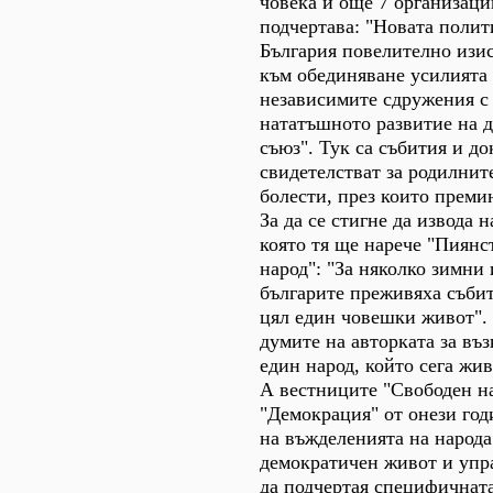
човека и още 7 организаци
подчертава: "Новата полит
България повелително изис
към обединяване усилията
независимите сдружения с 
нататъшното развитие на 
съюз". Тук са събития и д
свидетелстват за родилнит
болести, през които преми
За да се стигне да извода н
която тя ще нарече "Пиянс
народ": "За няколко зимни
българите преживяха събит
цял един човешки живот". 
думите на авторката за въ
един народ, който сега жив
А вестниците "Свободен н
"Демокрация" от онези год
на въжделенията на народа
демократичен живот и упр
да подчертая специфичнат