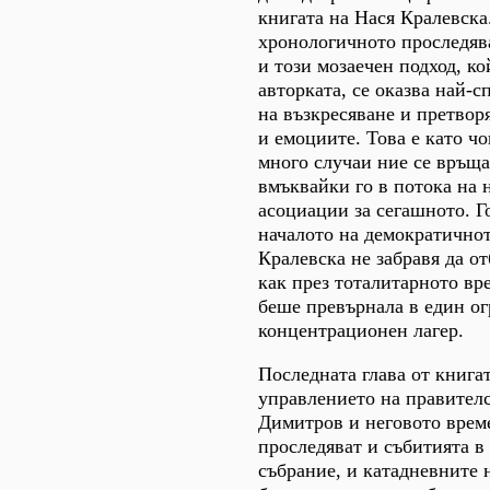
книгата на Нася Кралевска
хронологичното проследява
и този мозаечен подход, ко
авторката, се оказва най-
на възкресяване и претвор
и емоциите. Това е като чо
много случаи ние се връщ
вмъквайки го в потока на
асоциации за сегашното. Г
началото на демократично
Кралевска не забравя да о
как през тоталитарното вр
беше превърнала в един о
концентрационен лагер.
Последната глава от книгат
управлението на правител
Димитров и неговото време
проследяват и събитията в
събрание, и катадневните 