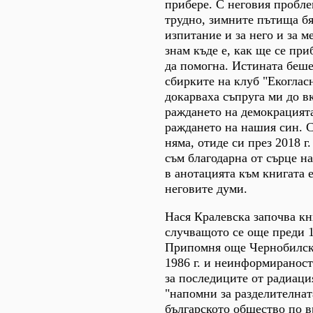
прибере. С неговия пробле
трудно, зимните пътища б
изпитание и за него и за ме
знам къде е, как ще се при
да помогна. Истината беше
сбирките на клуб "Екогласн
докарваха съпруга ми до в
раждането на демокрацията
раждането на нашия син. С
няма, отиде си през 2018 г.
съм благодарна от сърце на
в анотацията към книгата 
неговите думи.
Нася Кралевска започва кн
случващото се още преди 1
Припомня още Чернобилска
1986 г. и неинформираност
за последиците от радиаци
"напомни за разделителнат
българското общество по в