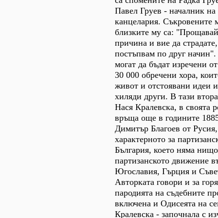
Павел Груев - началник на
канцелария. Съкровените 
близките му са: "Прощавай
причина и вие да страдате,
постъпвам по друг начин".
могат да бъдат изречени от
30 000 обречени хора, коит
живот и отстоявани идеи 
хиляди други. В тази втора
Нася Кралевска, в своята р
връща още в годините 188
Димитър Благоев от Русия,
характерното за партизанс
България, което няма нищо
партизанското движение в
Югославия, Гърция и Съве
Авторката говори и за горя
пародията на съдебните пр
включена и Одисеята на се
Кралевска - започнала с и