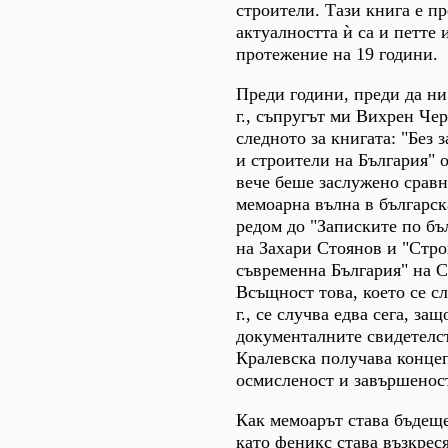
строители. Тази книга е пр
актуалността ѝ са и петте 
протежение на 19 години.
Преди години, преди да ни
г., съпругът ми Вихрен Че
следното за книгата: "Без 
и строители на България" 
вече беше заслужено сравн
мемоарна вълна в българск
редом до "Записките по бъ
на Захари Стоянов и "Стро
съвременна България" на С
Всъщност това, което се сл
г., се случва едва сега, защ
документалните свидетелс
Кралевска получава конце
осмисленост и завършеност
Как мемоарът става бъдеще
като феникс става възкрес