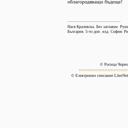
облагородяващо бъдеще!
Нася Кралевска. Без заглавие. Руш
България. 5-то доп. изд. София: Ри
© Росица Черн
=================
© Електронно списание LiterNet,