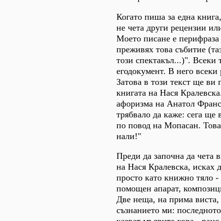
Когато пиша за една книга
не чета други рецензии ил
Моето писане е перифраза 
преживях това събитие (та
този спектакъл...)". Всеки
егодокумент. В него всеки 
Затова в този текст ще ви г
книгата на Нася Кралевска
афоризма на Анатол Франс
трябвало да каже: сега ще 
по повод на Мопасан. Това
нали!"
Преди да започна да чета 
на Нася Кралевска, исках д
просто като книжно тяло - 
помощен апарат, композиц
Две неща, на прима виста,
съзнанието ми: последното
казват мъдрите хорa - ран