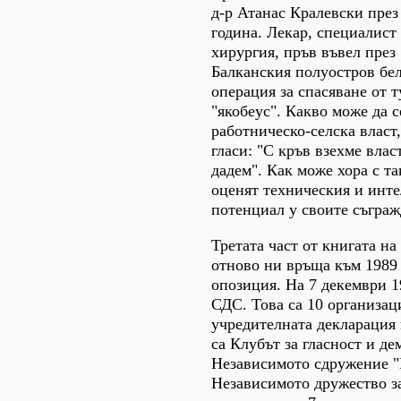
д-р Атанас Кралевски през
година. Лекар, специалист
хирургия, пръв въвел през 
Балканския полуостров бе
операция за спасяване от 
"якобеус". Какво може да с
работническо-селска власт
гласи: "С кръв взехме влас
дадем". Как може хора с та
оценят техническия и инт
потенциал у своите съграж
Третата част от книгата на
отново ни връща към 1989 
опозиция. На 7 декември 19
СДС. Това са 10 организац
учредителната декларация
са Клубът за гласност и де
Независимото сдружение "
Независимото дружество за