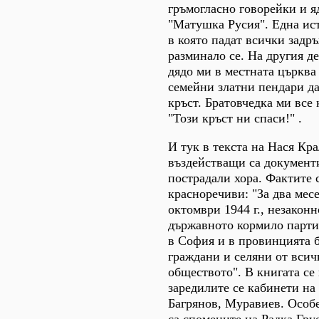
гръмогласно говорейки и я
"Матушка Русия". Една ис
в която падат всички задръ
разминало се. На другия д
дядо ми в местната църква
семейни златни пендари да
кръст. Братовчедка ми все
"Този кръст ни спаси!" .
И тук в текста на Нася Кр
въздействащи са документ
пострадали хора. Фактите 
красноречиви: "За два мес
октомври 1944 г., незаконн
държавното кормило парти
в София и в провинцията б
граждани и селяни от всич
обществото". В книгата се
заредилите се кабинети н
Багрянов, Муравиев. Особ
са спомените на Радка Гру