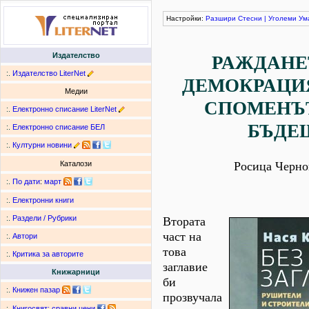
Настройки:
Разшири
Стесни
|
Уголеми
Ум
Издателство
РАЖДАНЕ
:.
Издателство LiterNet
ДЕМОКРАЦИЯ
Медии
СПОМЕНЪ
:.
Електронно списание LiterNet
БЪДЕ
:.
Електронно списание БЕЛ
:.
Културни новини
Росица Черно
Каталози
:.
По дати
:
март
:.
Електронни книги
:.
Раздели / Рубрики
Втората
част на
:.
Автори
това
:.
Критика за авторите
заглавие
Книжарници
би
:.
Книжен пазар
прозвучала
:.
Книгосвят: сравни цени