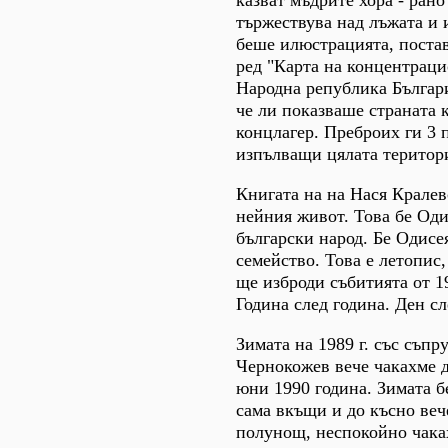
тържествува над лъжата и 
беше илюстрацията, постав
ред "Карта на концентраци
Народна република Българи
че ли показваше страната 
концлагер. Преброих ги 3 п
изпълващи цялата територи
Книгата на на Нася Кралев
нейния живот. Това бе Оди
български народ. Бе Одисе
семейство. Това е летопис,
ще изброди събитията от 1
Година след година. Ден сл
Зимата на 1989 г. със съпр
Чернокожев вече чакахме д
юни 1990 година. Зимата б
сама вкъщи и до късно веч
полунощ, неспокойно чака