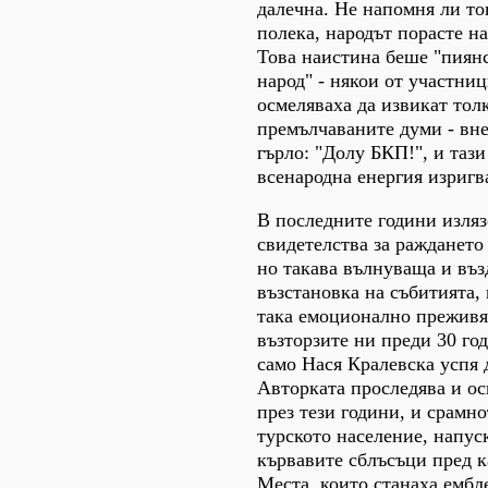
далечна. Не напомня ли то
полека, народът порастe на
Това наистина беше "пиян
народ" - някои от участни
осмеляваха да извикат тол
премълчаваните думи - вне
гърло: "Долу БКП!", и таз
всенародна енергия изригв
В последните години изля
свидетелства за раждането
но такава вълнуваща и въ
възстановка на събитията, 
така емоционално прежив
възторзите ни преди 30 год
само Нася Кралевска успя 
Авторката проследява и ос
през тези години, и срамно
турското население, напус
кървавите сблъсъци пред к
Места, които станаха ембл