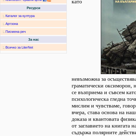
като
Ресурси
:.
Каталог за култура
:.
Артзона
:.
Писмена реч
За нас
:.
Всичко за LiterNet
невъзможна за осъществяв
граматически оксиморон, н
се възприема и съвсем като
психологическа гледна точк
мислим и чувстваме, гово
вчера, става основа на наш
доказа и квантовата физик
от заглавието на книгата н
съдържа полярните действ