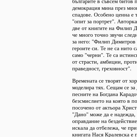
българите в съвсем битов 
демокрация мина през мног
спадове. Особено ценна е т
"опит за портрет". Авторк
две от книгите на Филип 
че много точно звучи след
за него: "Филип Димитров
героите си. Те не са нито 
само "черни". Те са истинс
от страсти, амбиции, прот
праведност, греховност".
Времената се творят от хор
моделира тях. Сещам се за
песните на Богдана Карадо
безсмислието на която в п
посочено от актьора Хрис
"Дано" може да е надежда, 
оправдание на бездействие
искала да отбележа, че пр
книгата Нася Кралевска е 