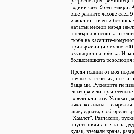
ретроспекция, реминисцен
години след 9 септември. 
още ранните часове след 9
изводът е точен и безпоща
нататък месеци наред земят
превърна в нещо като злов
гърба на касапите-комунис
привърженици стоеше 200 
окупационна войска. И за
болшевишката революция в
Преди години от моя първа
научих за събития, постиг
баща ми. Руснаците ги из
ги изправяли пред стените
горели книгите. Успяват да
няколко книги. По ирония 
знак, едната, с обгорели к
"Хамлет". Разпасани, руск
опустошили дюкяна на дяд
кулак, вземали храна, раз