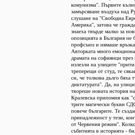
комунизма". Първите кълно
замърсяване въздуха над Ру
слушане на "Свободна Евро
Америка", затова че гражд
знаеха твърде малко за нов
опозицията в България не 
профсъюз и нямаше връзка
Авторката много емоциона
драмата на софиянци през 
излезли на улиците "прити
треперещи от студ, те сяк
си, че толкова дълго бяха 
диктатурата". Да, на улиц
твореше новата история на
Кралевска припомня как "с
трите магически букви СД
повече българите. Те създа
принадлежност у тези, кои
от Червения режим". Колко
събитията в историята - б