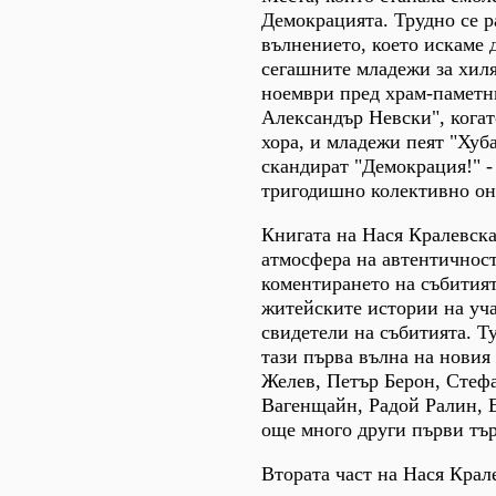
Демокрацията. Трудно се р
вълнението, което искаме 
сегашните младежи за хил
ноември пред храм-паметн
Александър Невски", когат
хора, и младежи пеят "Хуба
скандират "Демокрация!" -
тригодишно колективно он
Книгата на Нася Кралевска
атмосфера на автентичност
коментирането на събитият
житейските истории на уч
свидетели на събитията. Ту
тази първа вълна на нови
Желев, Петър Берон, Стеф
Вагенщайн, Радой Ралин, 
още много други първи тър
Втората част на Нася Крал