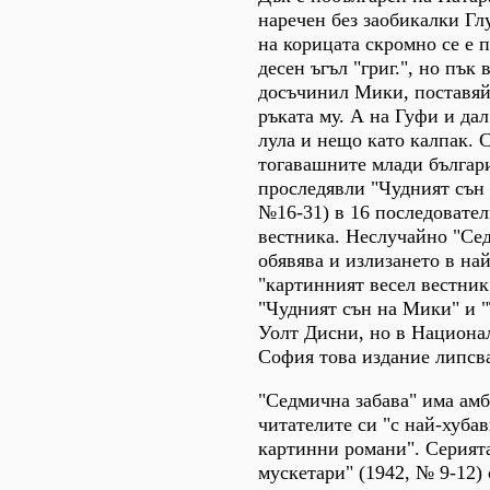
наречен без заобикалки Г
на корицата скромно се е 
десен ъгъл "григ.", но пък 
досъчинил Мики, поставяй
ръката му. А на Гуфи и да
лула и нещо като калпак. 
тогавашните млади българи
проследявли "Чудният сън 
№16-31) в 16 последовател
вестника. Неслучайно "Се
обявява и излизането в на
"картинният весел вестник
"Чудният сън на Мики" и "
Уолт Дисни, но в Национа
София това издание липсв
"Седмична забава" има амб
читателите си "с най-хуба
картинни романи". Серият
мускетари" (1942, № 9-12)