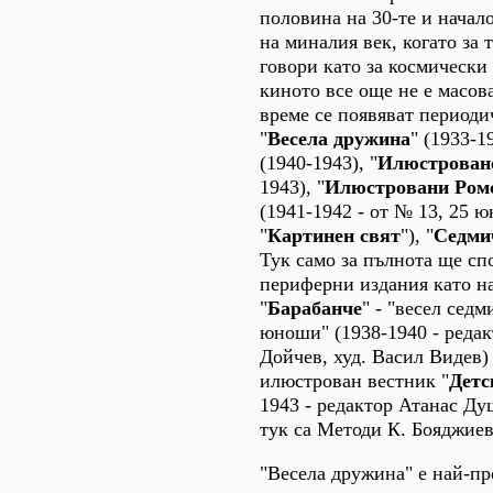
половина на 30-те и начало
на миналия век, когато за 
говори като за космически 
киното все още не е масов
време се появяват периоди
"
Весела дружина
" (1933-19
(1940-1943), "
Илюстрован
1943), "
Илюстровани Ром
(1941-1942 - от № 13, 25 юн
"
Картинeн свят
"), "
Седми
Тук само за пълнота ще сп
периферни издания като н
"
Барабанче
" - "весел седм
юноши" (1938-1940 - реда
Дойчев, худ. Васил Видев)
илюстрован вестник "
Детс
1943 - редактор Атанас Д
тук са Методи К. Бояджие
"Весела дружина" е най-п