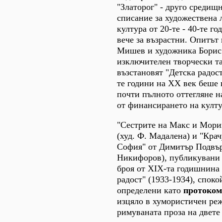
"Златорог" - друго средищ
списание за художествена 
култура от 20-те - 40-те го
вече за възрастни. Опитът
Мишев и художника Борис
изключителен творчески та
възстановят "Детска радост
те години на ХХ век беше
почти пълното оттегляне н
от финансирането на култ
"Сестрите на Макс и Мори
(худ. Ф. Мадалена) и "Кра
София" от Димитър Подвър
Никифоров), публикувани 
броя от ХIX-та годишнина 
радост" (1933-1934), споко
определени като
протоком
изцяло в хумористичен ре
римуваната проза на двете