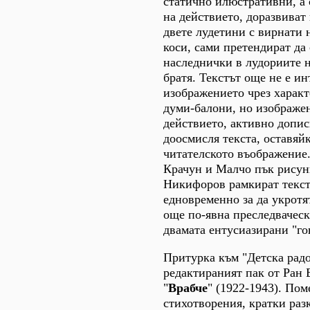
статично илюстративни, а 
на действието, доразвиват 
двете лудетини с вирнати 
коси, сами претендират да
наследнички в лудориите 
братя. Текстът още не е ин
изображението чрез характ
думи-балони, но изображе
действието, активно допис
доосмисля текста, оставяйк
читателското въображение
Крачун и Малчо пък рису
Никифоров рамкират текст
едновременно за да укротят
още по-явна преследваческ
двамата ентусиазирани "г
Притурка към "Детска радо
редактираният пак от Ран 
"
Врабче
" (1922-1943). Пом
стихотворения, кратки раз