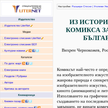
Настройки:
Разшири
Стесни
|
Уголеми
Ум
Издателство
ИЗ ИСТОРИ
:.
Издателство LiterNet
КОМИКСА ЗА
Медии
БЪЛГА
:.
Електронно списание LiterNet
:.
Електронно списание БЕЛ
Вихрен Чернокожев, Ро
:.
Културни новини
Каталози
:.
По дати
:
март
Комиксът най-често е опре
:.
Електронни книги
на изобразителното изкуст
:.
Раздели / Рубрики
жанрова природа е синкре
:.
Автори
изобразителното изкуство,
:.
Критика за авторите
киното (анимацията) и лит
Използването на графични
Книжарници
създаването на последоват
:.
Книжен пазар
завършен, не винаги комич
:.
Книгосвят: сравни цени