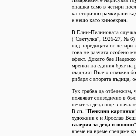
опашка само в четири пос
категорично рамкирани кад
е нещо като киноекран.
В Елин-Пелиновата случка
("Светулка", 1926-27, № 6
над поредицата от четири 
това не разчита особено м
ефект. Докато бае Падежко
мренки на единия бряг на р
гладният Вълчо отмъква бо
рибаря с втората въдица, о
Тук трябва да отбележим, 
появяват епизодично в бъ
печат за деца още в начало
В сп. "
Пенкини картинки
художник е и Ярослав Веш
галерия за деца и юноши
време на време срещаме кр