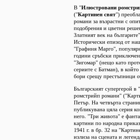
В "
Илюстровани ромстри
("
Картинен свят
") преобл
романи за възрастни с опи
подобрения и цветни реше
Златният век на българите"
Исторически епизод от на
"Графиня Марго", популярн
години сръбски приключен
"Зигомар" (нещо като прот
сериите с Батман), в който
бори срещу престъпници от
Българският супергерой в
ромстрийп романи" ("Карти
Петър. На четвърта страни
публикувана цяла серия ко
него. "Три живота" е фант
картини по народна приказ
1941 г. в бр. 32 на "Картин
излиза на сцената и легенд