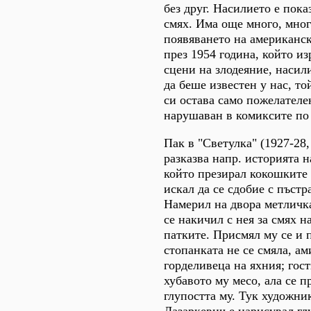
без друг. Насилието е пока
смях. Има още много, мног
появяването на американс
през 1954 година, който и
сцени на злодеяние, насили
да беше известен у нас, т
си остава само пожелателе
нарушаван в комиксите по 
Пак в "Светулка" (1927-28
разказва напр. историята н
който презирал кокошките
искал да се сдобие с пъстр
Намерил на двора метличка
се накичил с нея за смях н
патките. Присмял му се и 
стопанката не се смяла, ам
горделивеца на яхния; гос
хубавото му месо, ала се 
глупостта му. Тук художни
Лазаркевич е нарисувал гл