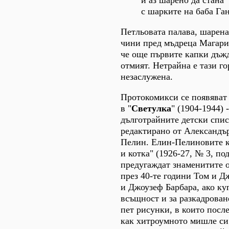
с шарките на баба Ган
Петльовата палава, шарена
чини пред мъдреца Магари
че още първите капки дъжд
отмият. Нетрайна е тази го
незаслужена.
Протокомикси се появяват 
в "
Светулка
" (1904-1944) 
дълготрайните детски спис
редактирано от Александъ
Пелин. Елин-Пелиновите 
и котка" (1926-27, № 3, по
предугаждат знаменитите 
през 40-те години Том и 
и Джоузеф Барбара, ако ку
всъщност и за разкадрован
пет рисунки, в които посл
как хитроумното мишле си