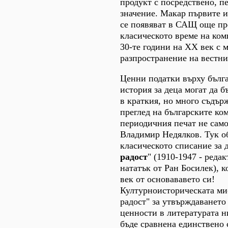
продукт с посредствено, п
значение. Макар първите 
се появяват в САЩ още пре
класическото време на ком
30-те години на ХХ век с 
разпространение на вестни
Ценни податки върху бълга
история за деца могат да б
в краткия, но много съдър
преглед на българските ко
периодичния печат не само
Владимир Недялков. Тук о
класическото списание за д
радост
" (1910-1947 - редак
нататък от Ран Босилек), 
век от основававето си!
Културноисторическата ми
радост" за утвърждаването
ценности в литературата н
бъде сравнена единствено 