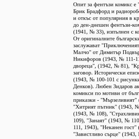
Опит за фентъзи комикс е 
Брик Брадфорд и радиороб
и откъс от популярния в кр
до ден-днешен фентъзи-ко
(1941, № 33), изпълнен с 
От оригиналните българск
заслужават "Приключеният
Малчо" от Димитър Подвър
Никифоров (1943, № 111-11
двореца", (1942, № 81), "К
заговор. Исторически епиз
(1943, № 100-101 с рисунк
Денков). Любен Зидаров а
комикси по мотиви от бъл
приказки - "Мързеливият" 
"Хитрият пътник" (1943, №
(1943, № 108), "Страхливи
109), "Занаят" (1943, № 11
111, 1943), "Неканен гост" 
"Завистливо сърце" (1943, 