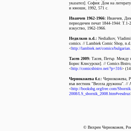
указател]. София: Дом на литерату
и юноши, 1992, 571 с.
Иванчев 1962-1966:
Иванчев, Дим
периодичен печат 1844-1944: Т.1-
изкуство, 1962-1966.
Недялков n.d.:
Nedialkov, Vladimir
comics. // Lambiek Comic Shop, n.d
<
http://lambiek.net/comics/bulgarian
Тасев 2009:
Тасев, Петър. Между 
Борис Клисурски]. // Comics Bistro
<
http://comicsbistro.net/?p=316
> (14
Чернокожева б.г.:
Чернокожева, Р
във вестник "Весела дружина". //
<
http://booksbg.orgfree.com/Sborni
2008/LS_sbornik_2008.htm#vesdruz
© Вихрен Чернокожев, Ро