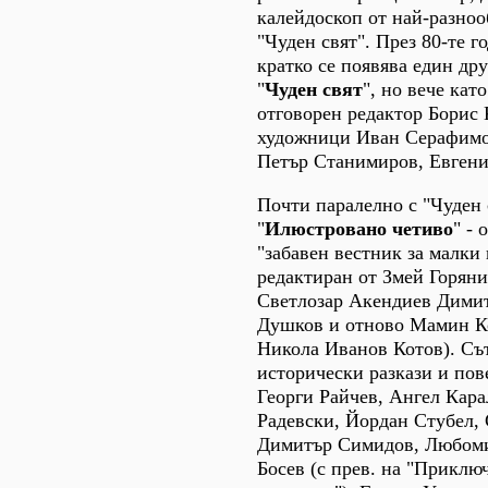
калейдоскоп от най-разноо
"Чуден свят". През 80-те г
кратко се появява един дру
"
Чуден свят
", но вече кат
отговорен редактор Борис
художници Иван Серафимов
Петър Станимиров, Евгени
Почти паралелно с "Чуден 
"
Илюстровано четиво
" - 
"забавен вестник за малки 
редактиран от Змей Горяни
Светлозар Акендиев Димит
Душков и отново Мамин Ко
Никола Иванов Котов). Сът
исторически разкази и пов
Георги Райчев, Ангел Кар
Радевски, Йордан Стубел,
Димитър Симидов, Любоми
Босев (с прев. на "Приклю