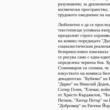
разузнавачи; за дръзновен
космически пространства; 
трудовото ежедневие на на
Любопитно е да се просле
текстописци успяваха въпр
преодолеят строго охранява
на комикс-поредицата "Дъг
социалистическия реализъ
безпрекословно изискваха 
се рисува само с една-един
определена червена боя. 
Станимиров си спомня, че
изкуството на комикса бил
декадентско. "Бубачко" на
"Дарко" на Николай Додов,
Сотир Гелев, "Елемаг, войн
от Христо Кърджилов, "Чо
Петков, "Хитър Петър" на
"Добромир" на Евгени Йор