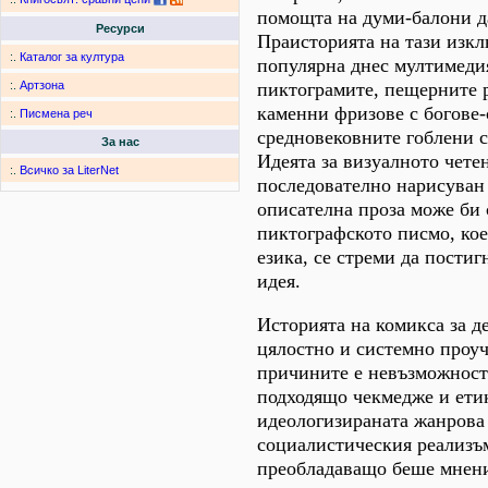
помощта на думи-балони д
Ресурси
Праисторията на тази изк
:.
Каталог за култура
популярна днес мултимеди
пиктограмите, пещерните 
:.
Артзона
каменни фризове с богове-
:.
Писмена реч
средновековните гоблени 
За нас
Идеята за визуалното четен
:.
Всичко за LiterNet
последователно нарисуван 
описателна проза може би 
пиктографското писмо, кое
езика, се стреми да постиг
идея.
Историята на комикса за де
цялостно и системно проуч
причините e невъзможност
подходящо чекмедже и етик
идеологизираната жанрова
социалистическия реализъм
преобладаващо беше мнени