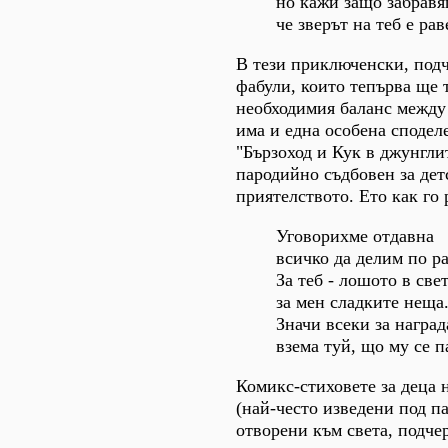
но кажи защо забравя
че зверът на теб е рав
В тези приключенски, под
фабули, които тепърва ще 
необходимия баланс между 
има и една особена сподел
"Бързоход и Кук в джунгли
пародийно съдбовен за дет
приятелството. Ето как го 
Уговорихме отдавна
всичко да делим по р
За теб - лошото в свет
за мен сладките неща
Значи всеки за наград
взема туй, що му се п
Комикс-стиховете за деца 
(най-често изведени под п
отворени към света, подче