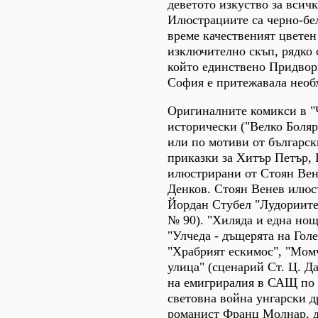
деветото изкуство за всич
Илюстрациите са черно-бел
време качественият цветен
изключително скъп, рядко 
който единствено Придвор
София е притежавала необ
Оригиналните комикси в "Ч
исторически ("Велко Боляр
или по мотиви от българс
приказки за Хитър Петър, 
илюстрирани от Стоян Вен
Денков. Стоян Венев илюс
Йордан Стубел "Лудориите
№ 90). "Хиляда и една нощ
"Улчеда - дъщерята на Гол
"Храбрият ескимос", "Мом
улица" (сценарий Ст. Ц. Д
на емигриралия в САЩ по 
световна война унгарски д
романист Франц Молнар, д