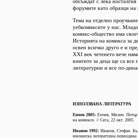
обсъждат с лека носталгия
форумите като образци на 
Тема на отделно проучване
уебкомиксите у нас. Младо
комикс-общество има своет
Историята на комикса за д
освен всичко друго е и пре
ХХI век четенето вече ням
книгите за деца ще са все 
литературни и все по-дин
ИЗПОЛЗВАНА ЛИТЕРАТУРА
Енчев 2005:
Енчев, Милен. Петър
на комикси. // Сега, 22 окт. 2005.
Иванов 1992:
Иванов, Стефан. Бъл
юношеска литературна периодика 