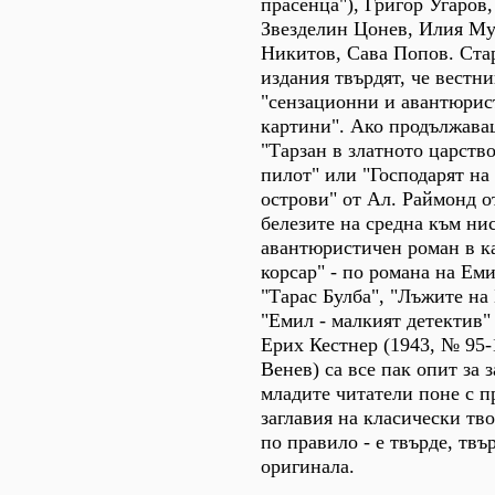
прасенца"), Григор Угаров
Звезделин Цонев, Илия Му
Никитов, Сава Попов. Ста
издания твърдят, че вестн
"сензационни и авантюрис
картини". Ако продължава
"Тарзан в златното царств
пилот" или "Господарят на
острови" от Ал. Раймонд о
белезите на средна към ни
авантюристичен роман в к
корсар" - по романа на Ем
"Тарас Булба", "Лъжите на
"Емил - малкият детектив" 
Ерих Кестнер (1943, № 95-
Венев) са все пак опит за 
младите читатели поне с 
заглавия на класически тв
по правило - е твърде, твъ
оригинала.