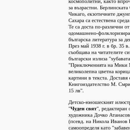
космополитни, както впро
за възрастни. Берлинскат
Чикаго, екзотичните джунг
Сахара са естествена среда
Те са доста по-различни от
одомашнено-фолклоризира
българска литература за де
През май 1938 г. в бр. 35 
съобщава на читателите си,
български излиза "хубават
"Приключенията на Мики М
великолепна цветна корица
картини в текста. Доставя 
Книгоиздателство М. Смри
15 лв".
Детско-юношеският илюст
"
Чуден свят
", редактиран
художника Дочко Атанасо
(псевд. на Никола Иванов 
самоопределя като "забаве