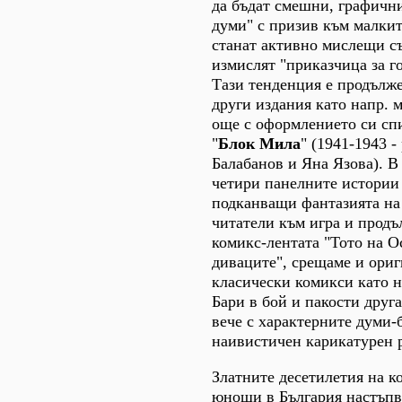
да бъдат смешни, графични
думи" с призив към малкит
станат активно мислещи съ
измислят "приказчица за г
Тази тенденция е продълже
други издания като напр. 
още с оформлението си спи
"
Блок Мила
" (1941-1943 
Балабанов и Яна Язова). В 
четири панелните истории 
подканващи фантазията на
читатели към игра и продъ
комикс-лентата "Тото на О
диваците", срещаме и ори
класически комикси като н
Бари в бой и пакости друга
вече с характерните думи-
наивистичен карикатурен 
Златните десетилетия на к
юноши в България настъпв