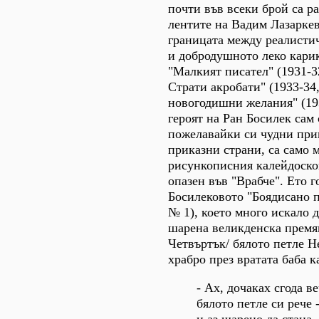
почти във всеки брой са р
лентите на Вадим Лазаркев
границата между реалисти
и добродушното леко карик
"Малкият писател" (1931-3
Страти акробати" (1933-34
новогодишни желания" (193
героят на Ран Босилек сам 
пожелавайки си чудни при
приказни страни, са само м
рисункописния калейдоскоп
опазен във "Врабче". Ето г
Босилековото "Боядисано п
№ 1), което много искало д
шарена великденска премя
Четвъртък/ бялото петле Н
храбро през вратата баба к
- Ах, дочаках сгода ве
бялото петле си рече 
и аз шарено да стана