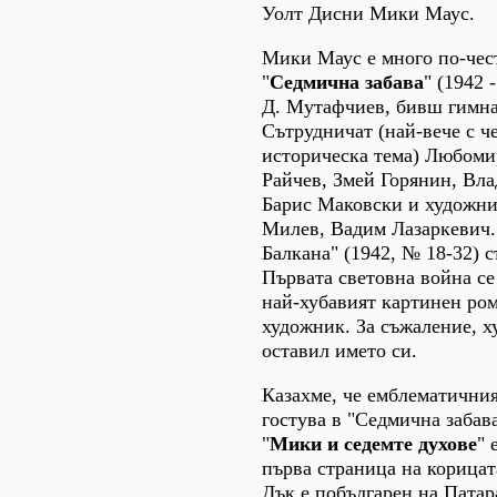
Уолт Дисни Мики Маус.
Мики Маус е много по-чест
"
Седмична забава
" (1942 
Д. Мутафчиев, бивш гимна
Сътрудничат (най-вече с ч
историческа тема) Любоми
Райчев, Змей Горянин, Вл
Барис Маковски и художн
Милев, Вадим Лазаркевич.
Балкана" (1942, № 18-32) 
Първата световна война се
най-хубавият картинен ром
художник. За съжаление, х
оставил името си.
Казахме, че емблематични
гостува в "Седмична забав
"
Мики и седемте духове
" 
първа страница на корицат
Дък е побългарен на Патар