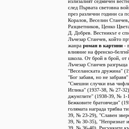
излизалият седмичен вест
след Първата световна вой
през различни години са 
Коралов, Веселин Станчев
Разцветников, Ценко Цвета
Д. Добрев. Вестникът е сп
Лъчезар Станчев, който пр
жанра
роман в картини
- 
влияние на френско-белги
школа. От брой в брой, от 
Лъчезар Станчев разгръща
"Веселанската дружина" (1
"Бог забавя, но не забравя"
"Смешни случки във чифл
Иглика" (1937-38, № 27-32)
джунглите" (1938-39, № 1-1
Бежковите братовчеди" (193
голямата награда трябва ти
39, № 23-29), "Славен звер
39, № 30-35), "Непризнат и
39, № 36-40). Рисунките к