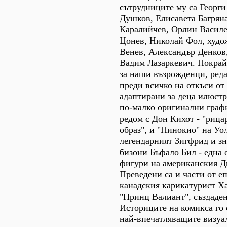
сътрудниците му са Георги
Душков, Елисавета Багрян
Каралийчев, Орлин Василе
Цонев, Николай Фол, худ
Венев, Александър Денков
Вадим Лазаркевич. Покрай
за наши възрожденци, реда
преди всичко на откъси от
адаптирани за деца илюст
по-малко оригинални граф
редом с Дон Кихот - "рица
образ", и "Пинокио" на Уо
легендарният Зигфрид и з
бизони Бъфало Бил - една 
фигури на американския Д
Преведени са и части от е
канадския карикатурист Х
"Принц Валиант", създаден 
Историците на комикса го 
най-впечатляващите визуа