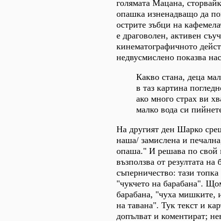
голямата Мацана, сторвайки
опашка изненадващо да п
острите зъбци на кафемел
е драговолен, активен съу
кинематографичното дейст
недвусмислено показва нас
Какво стана, деца мал
в таз картина погледн
ако много страх ви хв
малко вода си пийнет
На другият ден Шарко сре
наша/ замислена и печална,
опаша." И решава по свой 
възползва от резултата на 
съперничество: тази топка 
"чукчето на барабана". Що
барабана, "чуха мишките, 
на тавана". Тук текст и ка
допълват и коментират; н