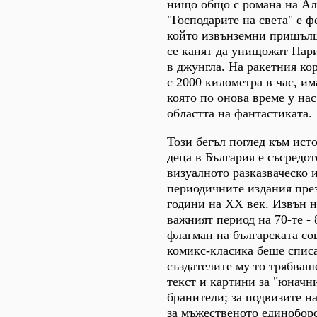
нищо общо с романа на А
"Господарите на света" е ф
който извънземни пришълц
се канят да унищожат Пар
в джунгла. На ракетния ко
с 2000 километра в час, им
която по онова време у нас
областта на фантастиката.
Този бегъл поглед към ист
деца в България е съсредо
визуалното разказваческо и
периодичните издания през 
години на ХХ век. Извън н
важният период на 70-те - 
флагман на българската со
комикс-класика беше спис
създателите му то трябваше
текст и картини за "юначн
бранители; за подвизите н
за мъжественото единобор