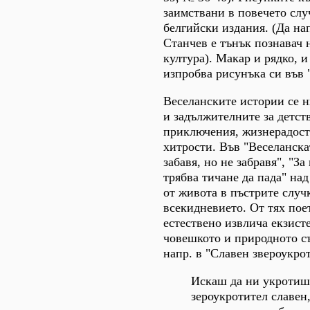
заимствани в повечето слу
белгийски издания. (Да на
Станчев е тънък познавач 
култура). Макар и рядко, 
изпробва рисунъка си във 
Веселанските истории се н
и задължителните за детст
приключения, жизнерадост
хитрости. Във "Веселанска
забавя, но не забравя", "За
трябва тичане да пада" над
от живота в пъстрите случ
всекидневието. От тях пое
естествено извлича екзист
човешкото и природното с
напр. в "Славен звероукро
Искаш да ни укротиш
зероукротител славен