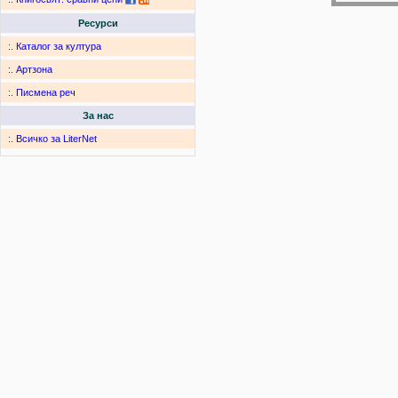
Ресурси
:.
Каталог за култура
:.
Артзона
:.
Писмена реч
За нас
:.
Всичко за LiterNet