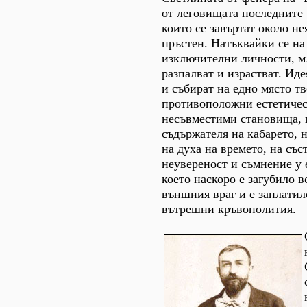
от леговищата последните 
които се завъртат около не
пръстен. Натъквайки се на
изключителни личности, м
разпалват и израстват. Иде
и събират на едно място т
противоположни естетичес
несъвместими становища,
съдържателя на кабарето, н
на духа на времето, на със
неувереност и съмнение у 
което наскоро е загубило 
външния враг и е заплатило
вътрешни кръвополития.