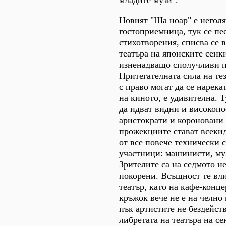
младите музи".
Новият "Ша ноар" е негол
гостоприемница, тук се пе
стихотворения, списва се в
театъра на японските сенки
изненадващо сполучливи п
Притегателната сила на те
с право могат да се нарек
на киното, е удивителна. 
да идват видни и високопо
аристократи и короновани 
прожекциите стават всеки
от все повече технически 
участници: машинисти, му
Зрителите са на седмото не
покорени. Всъщност те вли
театър, като на кафе-конц
кръжок вече не е на челно 
пък артистите не бездейст
либретата на театъра на се