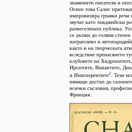
знаменити писатели и непо
Освен това Салис притежав
импровизира гръмки речи 
звучат като ловджийски ро
развеселената публика. Ус
се дължи до голяма степен
натрапливо и автопародий
както и на творческата ат
вследствие пренасянето ту
клубовете на Хидропатите
Ирсютите, Вивантите, Дек
2
и Инкохерентите
. Тези м
нямащи достъп до салонит
всички съсловия, професи
Франция.