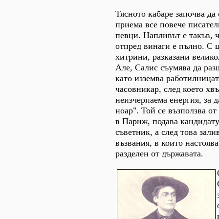
Тясното кабаре започва да 
приема все повече писател
певци. Напливът е такъв, ч
отпред винаги е пълно. С 
хитрини, разказани велик
Але, Салис съумява да раз
като изземва работилницат
часовникар, след което хвъ
неизчерпаема енергия, за 
ноар". Той се възползва о
в Париж, подава кандидату
съветник, а след това зали
възвания, в които настояв
разделен от държавата.