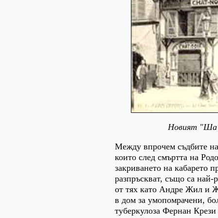
Новият "Ша
Между впрочем съдбите на
които след смъртта на Род
закриването на кабарето пр
разпръскват, също са най-
от тях като Андре Жил и
в дом за умопомрачени, бо
туберкулоза Фернан Крези