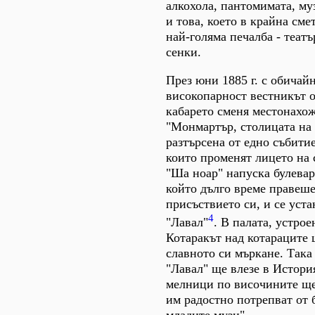
алкохола, пантомимата, му
и това, което в крайна сме
най-голяма печалба - театъ
сенки.
През юни 1885 г. с обичай
високопарност вестникът о
кабарето сменя местонахож
"Монмартър, столицата на
разтърсена от едно събитие
които променят лицето на 
"Ша ноар" напуска булева
който дълго време правеше
присъствието си, и се уста
4
"Лавал"
. В палата, устрое
Котаракът над котараците 
славното си мъркане. Така
"Лавал" ще влезе в История
мелници по височините ще
им радостно потрепват от 