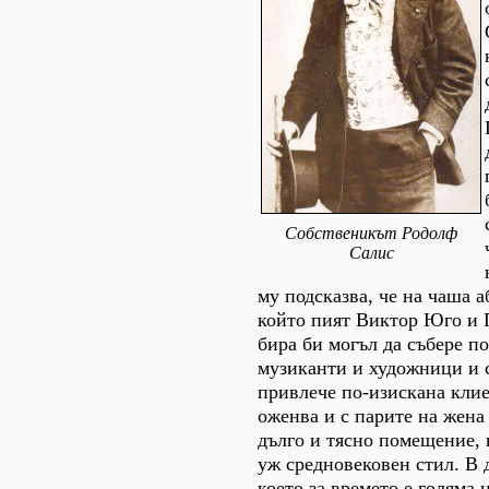
Собственикът Родолф
Салис
му подсказва, че на чаша аб
който пият Виктор Юго и 
бира би могъл да събере п
музиканти и художници и 
привлече по-изискана клие
оженва и с парите на жена
дълго и тясно помещение, 
уж средновековен стил. В 
което за времето е голяма 