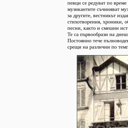
певци се редуват по време
музикантите съчиняват муз
за другите, вестникът изда
стихотворения, хроники, о
песни, както и смешни ист
Те са първообрази на днеш
Постоянно тече пълноводе
срещи на различни по тем