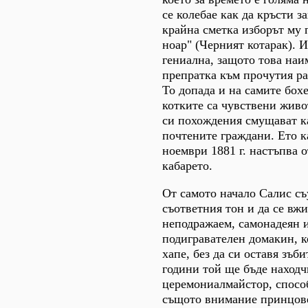
се колебае как да кръсти з
крайна сметка изборът му 
ноар" (Черният котарак). 
гениална, защото това наи
препратка към прочутия ра
То допада и на самите бох
котките са чувствени жив
си похождения смущават ка
почтените граждани. Ето к
ноември 1881 г. настъпва 
кабарето.
От самото начало Салис съ
съответния тон и да се вжи
неподражаем, самонадеян 
подигравателен домакин, к
хапе, без да си оставя зъб
години той ще бъде наход
церемониалмайстор, способ
същото внимание принцове