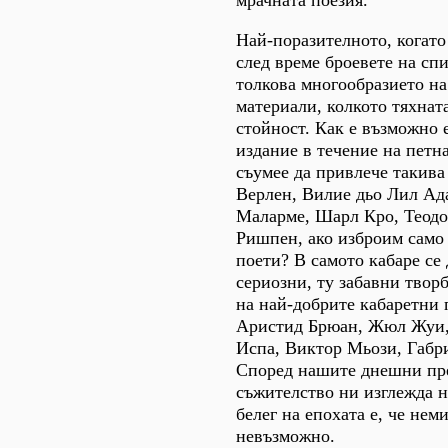
мрачната поезия.
Най-поразителното, когато
след време броевете на спи
толкова многообразието н
материали, колкото тяхнат
стойност. Как е възможно 
издание в течение на петн
съумее да привлече такива 
Верлен, Вилие дьо Лил Ад
Маларме, Шарл Кро, Теодо
Ришпен, ако изброим само
поети? В самото кабаре се
сериозни, ту забавни творб
на най-добрите кабаретни 
Аристид Брюан, Жюл Жуи,
Испа, Виктор Мьози, Габр
Според нашите днешни пре
съжителство ни изглежда 
белег на епохата е, че нем
невъзможно.