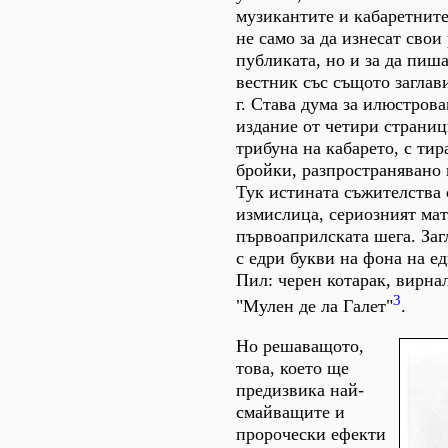
музикантите и кабаретнит
не само за да изнесат свои
публиката, но и за да пиш
вестник със същото заглав
г. Става дума за илюстров
издание от четири страниц
трибуна на кабарето, с тир
бройки, разпространявано 
Тук истината съжителства
измислица, сериозният мат
първоаприлската шега. Заг
с едри букви на фона на е
Пил: черен котарак, вирна
3
"Мулен де ла Галет"
.
Но решаващото,
това, което ще
предизвика най-
смайващите и
пророчески ефекти