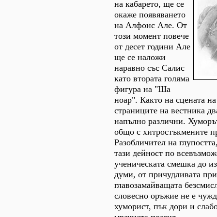
на кабарето, ще се
окаже появяването
на Алфонс Але. От
този момент повече
от десет години Але
ще се наложи
наравно със Салис
като втората голяма
фигура на "Ша
ноар". Както на сцената на
страниците на вестника дв
напълно различни. Хуморъ
общо с хитростъкмените п
Разобличител на глупостта,
тази дейност по всевъзмож
ученическата смешка до из
думи, от причудливата при
главозамайващата безсмис
словесно оръжие не е чужд
хуморист, пък дори и слаб