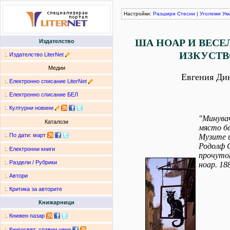
Настройки:
Разшири
Стесни
|
Уголеми
Ум
ША НОАР И ВЕСЕ
Издателство
ИЗКУСТ
:.
Издателство LiterNet
Медии
Евгения Ди
:.
Електронно списание LiterNet
:.
Електронно списание БЕЛ
:.
Културни новини
"Минувач
Каталози
място бе
:.
По дати
:
март
Музите и
Родолф 
:.
Електронни книги
прочуто
:.
Раздели / Рубрики
ноар. 18
:.
Автори
:.
Критика за авторите
Книжарници
:.
Книжен пазар
:.
Книгосвят: сравни цени