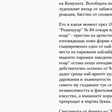
на Комуната. Всеобщата въ
лудешкият вихър от забавл
реакция, бягство от спомен
Ето в какъв момент през 18
"Рошешуар" № 84 отваря в
ноар" - пристан на артист
изповядващи нови форми н
същевременно едно от най
места на парижкия хайлайф
модните парижки заведени
ноар" остава нещо ненадми
действително осенено от М
дадат среща най-ярките х
дарования и знаменитости 
самото му създаване тук се
независимостта и фантазия
изкуство, а външните норм
превръщат в мъртва буква.
Светлината от фенера на 