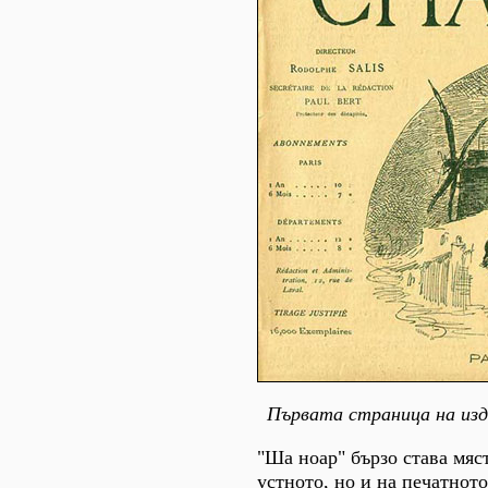
Първата страница на из
"Ша ноар" бързо става мяс
устното, но и на печатното