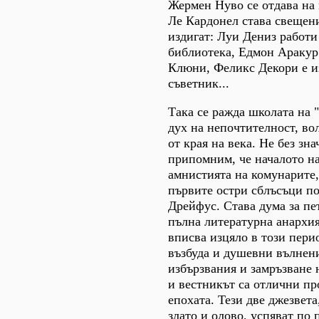
Жермен Нуво се отдава на
Ле Кардонел става свещени
издигат: Луи Дениз работи
библиотека, Едмон Аракур
Клюни, Феликс Декори е и
съветник...
Така се ражда школата на 
дух на непочтителност, во
от края на века. Не без зна
припомним, че началото на
амнистията на комунарите, 
първите остри сблъсъци по
Дрейфус. Става дума за пе
пълна литературна анархия
вписва изцяло в този пери
възбуда и душевни вълнени
избързвания и замръзване 
и вестникът са отлични пр
епохата. Тези две джезвета
злато и олово, успяват по 