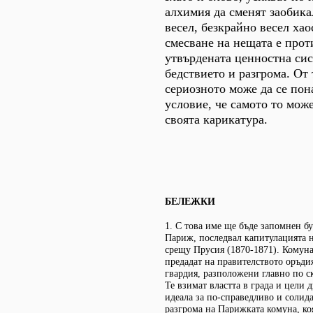
алхимия да сменят заобика
весел, безкрайно весел ха
смесване на нещата е про
утвърдената ценностна сис
бедствието и разгрома. От
сериозното може да се пон
условие, че самото то може
своята карикатура.
БЕЛЕЖКИ
1. С това име ще бъде запомнен б
Париж, последвал капитулацията 
срещу Прусия (1870-1871). Комуна
предадат на правителството оръди
гвардия, разположени главно по с
Те взимат властта в града и цели 
идеала за по-справедливо и солид
разгрома на Парижката комуна, коя