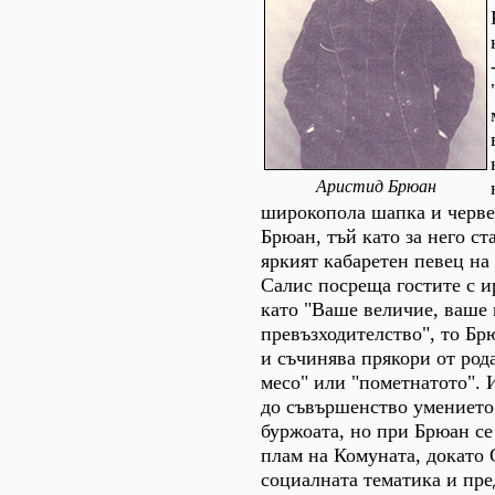
Аристид Брюан
широкопола шапка и черве
Брюан, тъй като за него ст
яркият кабаретен певец на
Салис посреща гостите с 
като "Ваше величие, ваше
превъзходителство", то Бр
и съчинява прякори от род
месо" или "пометнатото". 
до съвършенство умението
буржоата, но при Брюан се
плам на Комуната, докато 
социалната тематика и пре