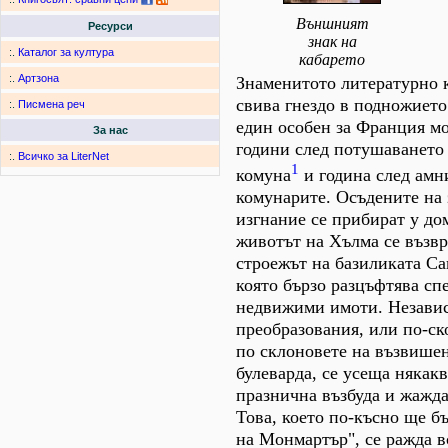
Външният
Ресурси
знак на
:.
Каталог за култура
кабарето
:.
Артзона
Знаменитото литературно 
свива гнездо в подножиет
:.
Писмена реч
един особен за Франция мо
За нас
години след потушаването
:.
Всичко за LiterNet
1
комуна
и година след амн
комунарите. Осъдените на 
изгнание се прибират у до
животът на Хълма се възв
строежът на базиликата Са
която бързо разцъфтява сп
недвижими имоти. Незави
преобразования, или по-ск
по склоновете на възвишен
булеварда, се усеща някак
празнична възбуда и жажда
Това, което по-късно ще б
на Монмартър", се ражда в