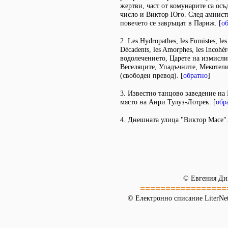
жертви, част от комунарите са осъ
число и Виктор Юго. След амнисти
повечето се завръщат в Париж. [
о
2. Les Hydropathes, les Fumistes, les 
Décadents, les Amorphes, les Incoh
водолечението, Царете на измисли
Веселяците, Упадъчните, Мекотел
(свободен превод). [
обратно
]
3. Известно танцово заведение н
място на Анри Тулуз-Лотрек. [
обр
4. Днешната улица "Виктор Масе".
© Евгения Ди
=================
© Електронно списание LiterNet