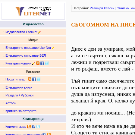
Настройки:
Разшири
Стесни
|
Уголеми
Ум
СБОГОМНОМ НА ПИС
Издателство
:.
Издателство LiterNet
Медии
:.
Електронно списание LiterNet
Днес е ден за умиране, мо
а ти се въртиш, сякаш за р
:.
Електронно списание БЕЛ
лежиш и подритваш смъртт
:.
Културни новини
и го ръфаш, вместо с лай - 
Каталози
:.
По дати
:
март
Тъй гинат само смелчагите
пъзльовците овикват до не
:.
Електронни книги
душа да изпуснеш, никак н
:.
Раздели / Рубрики
захапал й края. О, колко 
:.
Автори
:.
Критика за авторите
до краката ми носиш... (Не 
хвърли.)
Книжарници
И ето че вече няма на де да
:.
Книжен пазар
Сърцето ти стиска каишкат
:.
Книгосвят: сравни цени