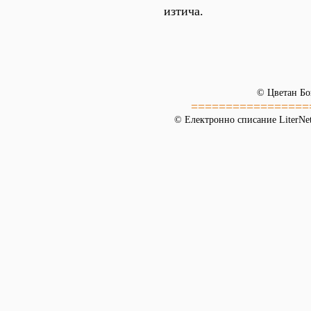
изтича.
© Цветан Б
=================
© Електронно списание LiterNet