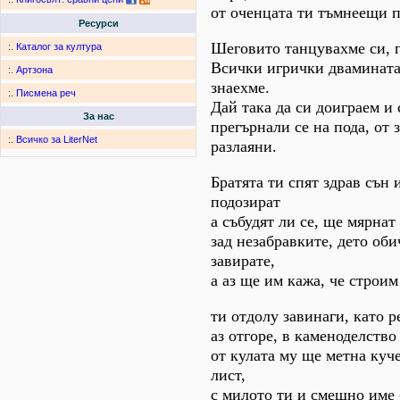
от оченцата ти тъмнеещи п
Ресурси
Шеговито танцувахме си, 
:.
Каталог за култура
Всички игрички двамината
:.
Артзона
знаехме.
:.
Писмена реч
Дай така да си доиграем и 
За нас
прегърнали се на пода, от 
:.
Всичко за LiterNet
разлаяни.
Братята ти спят здрав сън
подозират
а събудят ли се, ще мярнат
зад незабравките, дето оби
завирате,
а аз ще им кажа, че строим
ти отдолу завинаги, като р
аз отгоре, в каменоделств
от кулата му ще метна куч
лист,
с милото ти и смешно име 