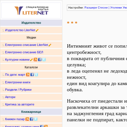
Настройки:
Разшири
Стесни
|
Уголеми
Ум
* * *
Издателство
:.
Издателство LiterNet
Медии
:.
Електронно списание LiterNet
Интимният живот се попил
центробежност,
:.
Електронно списание БЕЛ
в покварата от публичния 
:.
Културни новини
целувка;
Каталози
в леда оцепенял не ледохо
:.
По дати
:
март
нежност,
един вид коагулира до кам
:.
Електронни книги
обувка.
:.
Раздели / Рубрики
:.
Автори
Наскочиха от пиедестали 
:.
Критика за авторите
развлекателни аркашки за 
Книжарници
на заджунгления град кар
панелки не подпират, какт
:.
Книжен пазар
:.
Книгосвят: сравни цени