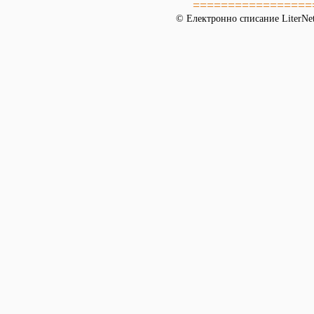
=================
© Електронно списание LiterNet