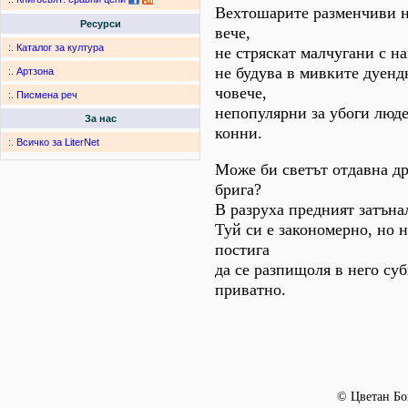
Вехтошарите разменчиви н
Ресурси
вече,
:.
Каталог за култура
не стряскат малчугани с н
не будува в мивките дуенд
:.
Артзона
човече,
:.
Писмена реч
непопулярни за убоги люде
За нас
конни.
:.
Всичко за LiterNet
Може би светът отдавна дру
брига?
В разруха предният затънал
Туй си е закономерно, но 
постига
да се разпищоля в него су
приватно.
© Цветан Б