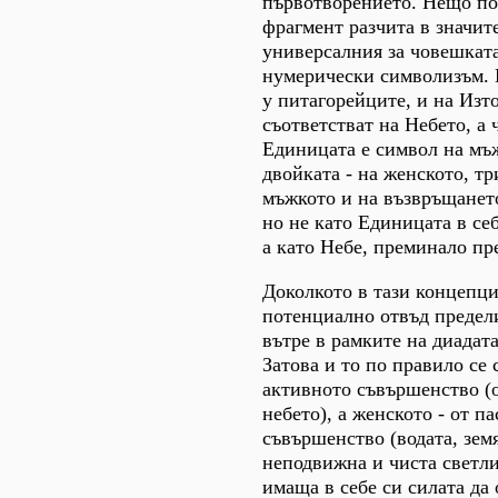
първотворението. Нещо по
фрагмент разчита в значит
универсалния за човешкат
нумерически символизъм. 
у питагорейците, и на Изт
съответстват на Небето, а 
Единицата е символ на мъ
двойката - на женското, тр
мъжкото и на възвръщанет
но не като Единицата в себ
а като Небе, преминало пре
Доколкото в тази концепци
потенциално отвъд предели
вътре в рамките на диадата
Затова и то по правило се
активното съвършенство (о
небето), а женското - от п
съвършенство (водата, зем
неподвижна и чиста светли
имаща в себе си силата да