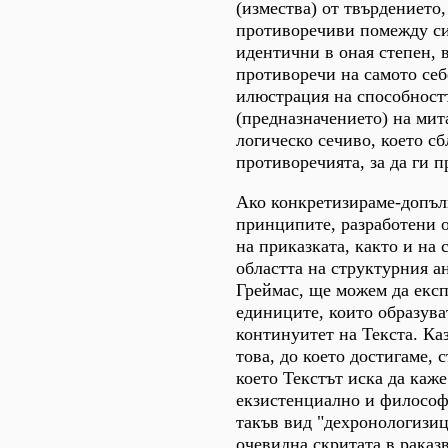
(измества) от твърдението,
противоречиви помежду с
идентични в оная степен, в
противоречи на самото себе
илюстрация на способност
(предназначението) на мит
логическо сечиво, което с
противоречията, за да ги п
Ако конкретизираме-допъл
принципите, разработени о
на приказката, както и на 
областта на структурния а
Греймас, ще можем да екс
единиците, които образува
континуитет на Текста. Ка
това, до което достигаме, 
което Текстът иска да каже
екзистенциално и философс
такъв вид "дехронологизиц
очевидна скритата в раказ