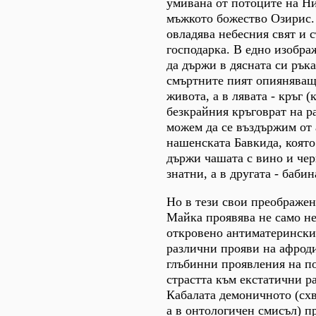
умивана от потоците на Ни
мъжкото божество Озирис.
овладява небесния свят и 
господарка. В едно изобра
да държи в дясната си ръка
смъртните пият опияняващ
живота, а в лявата - кръг (
безкрайния кръговрат на р
можем да се въздържим от 
нашенската Бавкида, която
държи чашата с вино и че
знатни, а в другата - бабин
Но в тези свои преображе
Майка проявява не само не
откровено антиматерински
различни прояви на афроди
глъбинни проявления на по
страстта към екстатични р
Кабалата демоничното (схв
а в онтологичен смисъл) п