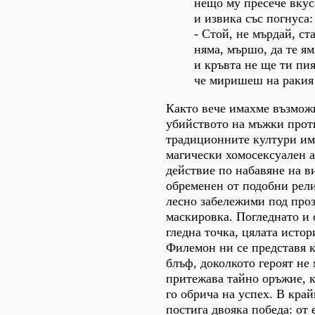
нещо му пресече вкус
и извика със погнуса:
- Стой, не мърдай, ста
няма, мършо, да те ям
и кръвта не ще ти пия
че миришеш на ракия
Както вече имахме възмож
убийството на мъжки прот
традиционните култури им
магически хомосексуален 
действие по набавяне на в
обременен от подобни рел
лесно забележими под проз
маскировка. Погледнато и о
гледна точка, цялата истор
Филемон ни се представя к
блъф, доколкото героят не 
притежава тайно оръжие, 
го обрича на успех. В край
постига двояка победа: от 