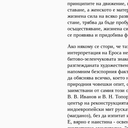
принципите на движение, 
ставане, а женското е мате
жизнена сила на всяко разв
стане, трябва да бъде проб
осъществяване, жизнена си
се проявява и придобива ф
Ако някому се стори, че т
интерпретация на Ероса не
битово-зеленчуковата знак
разглежданата художествен
напомним безспорния факт,
да обяснява всичко, което
природния човешки опит, 
заимствани от самия този 
В. В. Иванов и В. Н. Топо
център на реконструкцият
индоевропейски мит руска
(магданоз), без да изпитат
Е, вярно е наистина - осве