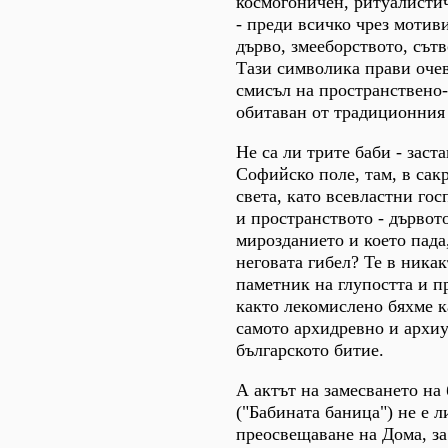
космогоничен, ритуалисти
- преди всичко чрез мотив
дърво, змееборството, сътв
Тази символика прави оче
смисъл на пространствено-
обитаван от традиционния
Не са ли трите баби - заст
Софийско поле, там, в сак
света, като всевластни го
и пространството - дървото
мирозданието и което пада
неговата гибел? Те в никак
паметник на глупостта и п
както лекомислено бяхме ка
самото архидревно и архи
българското битие.
А актът на замесването на
("Бабината баница") не е 
преосвещаване на Дома, з