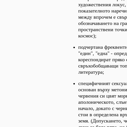
художествения локус,
показателното наречие
между впрочем е свър
обозначаването на гр
пространствени точки
космос);
подчертана фреквентн
"един", "една" - опре
кореспондират пряко 
свръхобобщаващи топ
литература;
специфичният сексуа
основан върху метони
червения си цвят мор
аполоническото, слън
начало, докато с черн
стои в определена вр
земя. (Допускането, ч