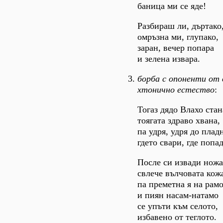
баница ми се яде!
Разбираш ли, дъртако
омръзна ми, глупако,
заран, вечер попара
и зелена извара.
борба с опоненти от 
хтонично естество
:
Тогаз дядо Влахо стан
тоягата здраво хвана,
па удря, удря до плад
гдето свари, где попа
После си извади ножа
свлече вълчовата кож
па преметна я на рам
и пиян насам-натамо
се упъти към селото,
избавено от теглото.