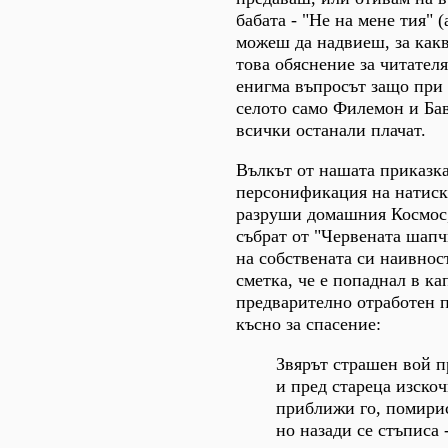
бабата - "Не на мене тия" 
можеш да надвиеш, за какв
това обяснение за читател
енигма въпросът защо при
селото само Филемон и Бав
всички останали плачат.
Вълкът от нашата приказка
персонификация на натиска
разруши домашния Космос,
събрат от "Червената шапч
на собствената си наивност
сметка, че е попаднал в ка
предварително отработен п
късно за спасение:
Звярът страшен вой 
и пред стареца изскоч
приближи го, помири
но назади се стъписа 