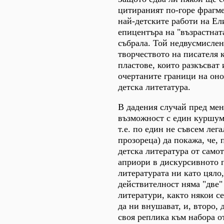
цитираният по-горе фрагмен
най-детските работи на Ел
епицентъра на "възрастната
събрала. Той недвусмислен
творчеството на писателя 
пластове, които разкъсват
очертаните граници на оно
детска литетатура.
В дадения случай пред мен
възможност с един куршум 
т.е. по един не съвсем лег
прозореца) да покажа, че, 
детска литература от самот
априори в дискурсивното 
литературата ни като цяло,
действителност няма "две"
литератури, както някои с
да ни внушават, и, второ, 
своя реплика към набора о