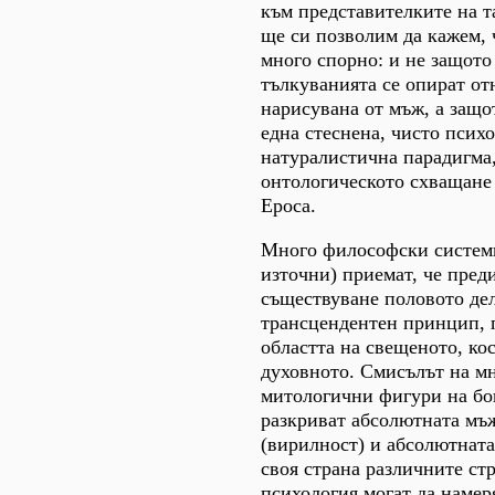
към представителките на т
ще си позволим да кажем, 
много спорно: и не защото
тълкуванията се опират от
нарисувана от мъж, а защо
една стеснена, чисто псих
натуралистична парадигма,
онтологическото схващане 
Ероса.
Много философски систем
източни) приемат, че пред
съществуване половото дел
трансцендентен принцип, 
областта на свещеното, ко
духовното. Смисълът на м
митологични фигури на бог
разкриват абсолютната мъ
(вирилност) и абсолютната
своя страна различните ст
психология могат да намер