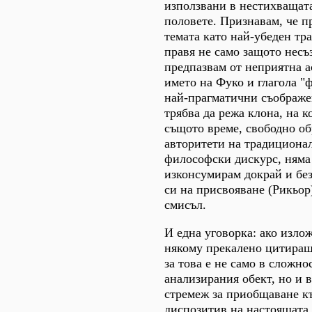
използвани в нестихващат
половете. Признавам, че 
темата като най-убеден тр
правя не само защото несъ
предпазвам от неприятна 
името на Фуко и глагола "ф
най-прагматични съображен
трябва да режа клона, на к
същото време, свободно о
авторитети на традициона
философски дискурс, няма 
изконсумирам докрай и без
си на присвояване (Рикьор
смисъл.
И една уговорка: ако изло
някому прекалено цитиращ
за това е не само в сложно
анализирания обект, но и 
стремеж за приобщаване к
диспозитив на настоящата