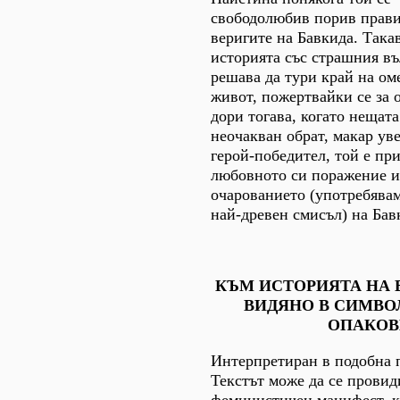
свободолюбив порив прави
веригите на Бавкида. Така
историята със страшния въ
решава да тури край на ом
живот, пожертвайки се за 
дори тогава, когато нещат
неочакван обрат, макар уве
герой-победител, той е пр
любовното си поражение и
очарованието (употребявам
най-древен смисъл) на Бав
КЪМ ИСТОРИЯТА НА 
ВИДЯНО В СИМВО
ОПАКОВ
Интерпретиран в подобна 
Текстът може да се провид