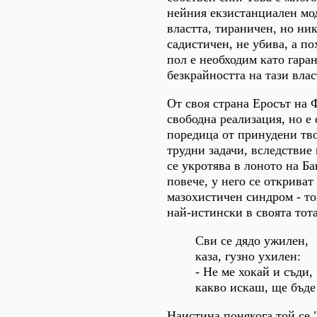
нейния екзистанциален мод
властта, тираничен, но ни
садистичен, не убива, а п
пол е необходим като гаран
безкрайността на тази влас
От своя страна Еросът на
свободна реализация, но е
поредица от принудени тво
трудни задачи, вследствие
се укротява в лоното на Б
повече, у него се открива
мазохистичен синдром - то
най-истински в своята тот
Сви се дядо ужилен,
каза, гузно ухилен:
- Не ме хокай и съди,
какво искаш, ще бъде!
Наистина понякога той се 