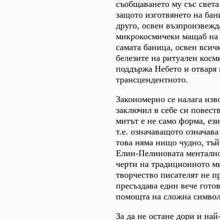
съобщаването му със света
защото изготвянето на бан
друго, освен възпроизвежд
микрокосмичеки мащаб на
самата баница, освен всичк
белезите на ритуален косм
поддържа Небето и отваря
трансцендентното.
Закономерно се налага изво
заключил в себе си повеств
митът е не само форма, ез
т.е. означаващото означава
това няма нищо чудно, тъй
Елин-Пелиновата ментално
черти на традиционното ми
творчество писателят не пр
пресъздава един вече готов
помощта на сложна символ
За да не остане дори и на