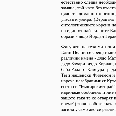
естествено следва необход
замяна, тъй като без възст
цялост - домашното огнище
угасва и умира. (Вероятно 
онтологическите корени на
на един от най-силните Е
образи - дядо Йордан Герак
Фигурите на тези митични
Елин Пелин се срещат мног
различни имена - дядо Мат
дядо Захари, дядо Корчан, 
баба Рада от Клисура града
Тези нашенски Филемон и 
нарече незабравимият Кръ
есето си "Българският рай"
наричаме обобщено и ние о
защото така те се отварят 
време") знаят собствената 
загинат, само ако се разлъч