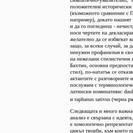
симпатично-умалително, "
положителни исторически
(възможното сравнение с 
например), докато нашият 
и да го погледнеш - нечист
носи чертите на декласиран
желателно да се избягват к
защо, за всеки случай, за 
ненужен профанизъм в своя
на нежелани стилистични 
Бахтин, основна предпоста
стил), по-нататък се отказ
актантите с разговорните 
послужим с терминологичн
латински номинативи: dauk
и raphanus sativus (черна р
Следващата и много важна
анализ е свързана с идеята
е хомологично репрезентат
цикъл творби, към които 