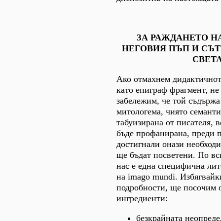
ЗА РАЖДАНЕТО Н
НЕГОВИЯ ПЪП И СЪ
СВЕТ
Ако отмахнем дидактичнот
като епиграф фрагмент, не
забележим, че той съдържа
митологема, чиято семанти
табуизирана от писателя, в
бъде профанирана, преди п
достигнали онази необходи
ще бъдат посветени. По вс
нас е една специфична ли
на imago mundi. Избягвай
подробности, ще посочим 
ингредиенти:
безкрайната неопреде