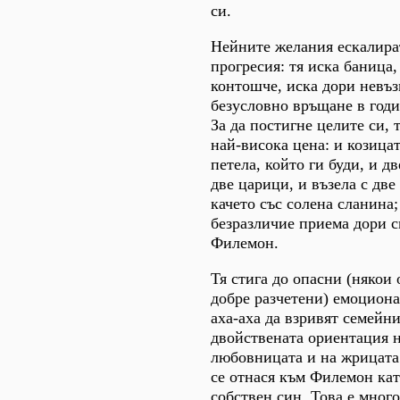
си.
Нейните желания ескалира
прогресия: тя иска баница,
контошче, иска дори невъ
безусловно връщане в годи
За да постигне целите си, т
най-висока цена: и козицат
петела, който ги буди, и д
две царици, и възела с дв
качето със солена сланина;
безразличие приема дори с
Филемон.
Тя стига до опасни (някои 
добре разчетени) емоцион
аха-аха да взривят семейн
двойствената ориентация н
любовницата и на жрицата 
се отнася към Филемон кат
собствен син. Това е мног