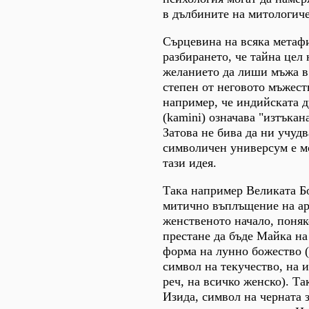
в дълбините на митологиче
Сърцевина на всяка метафи
разбирането, че тайна цел 
желанието да лиши мъжа в
степен от неговото мъжест
например, че индийската д
(kamini) означава "изтъкан
Затова не бива да ни учудв
символичен универсум е м
тази идея.
Така например Великата Б
митично въплъщение на ар
женственото начало, поняк
престане да бъде Майка на
форма на лунно божество (
символ на текучество, на и
реч, на всичко женско). Та
Изида, символ на черната з