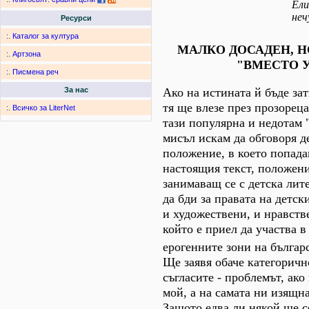
Ели
неч
Ресурси
:.
Каталог за култура
МАЛКО ДОСАДЕН, 
:.
Артзона
"ВМЕСТО 
:.
Писмена реч
Ако на истината й бъде зат
За нас
тя ще влезе през прозореца
:.
Всичко за LiterNet
тази популярна и недотам 
мисъл искам да обговоря д
положение, в което попада
настоящия текст, положени
занимаващ се с детска лите
да бди за правата на детск
и художествени, и нравств
който е приел да участва 
ерогенните зони на българ
Ще заявя обаче категоричн
съгласите - проблемът, ако 
мой, а на самата ни изящна
Защото едва ли някой ще с