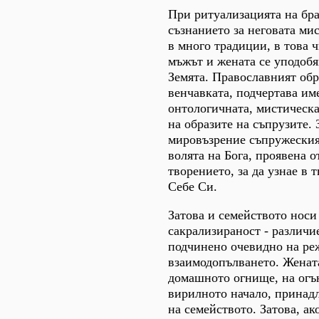
При ритуализацията на бра
съзнанието за неговата ми
в много традиции, в това 
мъжът и жената се уподобя
Земята. Православният обр
венчавката, подчертава им
онтологичната, мистическа
на образите на съпрузите.
мировъзрение съпружеския
волята на Бога, проявена о
творението, за да узнае в
Себе Си.
Затова и семейството носи
сакрализираност - различи
подчинено очевидно на ре
взаимодопълването. Жената
домашното огнище, на огън
вирилното начало, принад
на семейството. Затова, ак