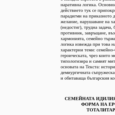
наративна логика. Основн
действието тук се припокр
парадигми на приказното 
желание, нарушаване на х
(недостиг), трудна задача,
противник, завръщане, въз
хармонията, семейно търж
логика извежда при това н
характерни теми: семейно-
героическата, чрез които 
типологизира и самият мит
основата на Текста: истори
демиургичната съпружеска
и обитаваща българския ко
СЕМЕЙНАТА ИДИЛИЯ
ФОРМА НА Е
ТОТАЛИТА