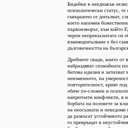
Бидейки в нееднакъв екзи
психологически статус, те
съвършено се допълват, сли
което напомня божествения
първоизворът, към който Е
черпи непрекъснатата си о
взаимодопълване е без съм
дълговечността на българс
Дребните свади, които от 
набраздяват спокойната по
битова идилия и затихват 
неизменното, на умереност
повторителност, крият под
обаче по-сложни и психоло
напрегнати конфликти, в к
борбата на половете за вла
на неосъзнати и неведоми
да разкъсат устойчивото р
го превръщат в неустойчив