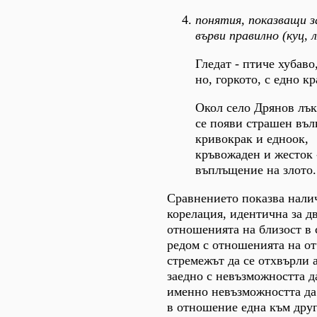
понятия, показващи з
върви правилно (куц, 
Гледат - птиче хубаво
но, горкото, с едно кр
Окол село Дрянов лък
се появи страшен въл
кривокрак и едноок,
кръвожаден и жесток 
въплъщение на злото.
Сравнението показва нали
корелация, идентична за дв
отношенията на близост в 
редом с отношенията на о
стремежът да се отхвърли 
заедно с невъзможността да
именно невъзможността да
в отношение една към друг