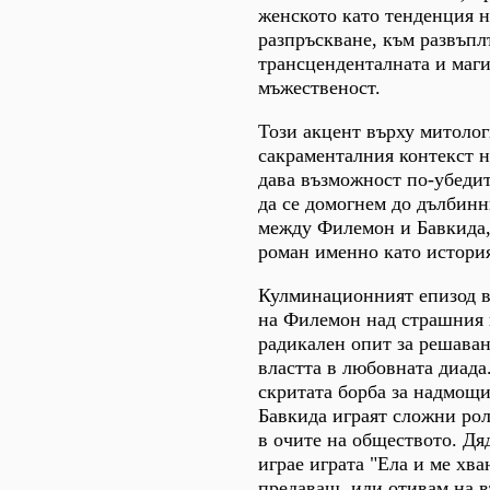
женското като тенденция 
разпръскване, към развъп
трансценденталната и маг
мъжественост.
Този акцент върху митоло
сакраменталния контекст н
дава възможност по-убеди
да се домогнем до дълбин
между Филемон и Бавкида,
роман именно като история
Кулминационният епизод в
на Филемон над страшния 
радикален опит за решаван
властта в любовната диада.
скритата борба за надмощ
Бавкида играят сложни рол
в очите на обществото. Дя
играе играта "Ела и ме хва
предаваш, или отивам на въ