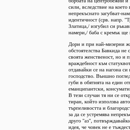
борбата на центробежни и
сили, вследствие на което 
непрекъснато загубват-нам
идентичност (срв. напр. "Т
Златица,/ изгубил си ръкави
намери,/ баба с кремък ще 
Дори и при най-мизерни ж
обстоятелства Бавкида не 
своята женственост, но и 
враждебност към статукво
отдавайки се на нагона си
господство. Външно поглед
губи в обятията на един о
еманципантски, консумати
В тези случаи тя ни се отк
тиран, който използва авто
търпеливостта и благородс
за да се устремява непрек
друго "аз", потвърждавай
идея, че човек не е тъждес