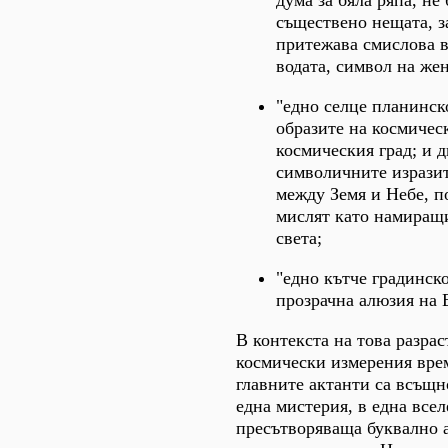
дума за бяла ряпа, не
съществено нещата, з
притежава смислова 
водата, символ на жен
"едно селце планинск
образите на космичес
космическия град; и д
символичните изразит
между Земя и Небе, п
мислят като намиращи
света;
"едно кътче градинско
прозрачна алюзия на 
В контекста на това разрас
космически измерения вре
главните актанти са всъщн
една мистерия, в една всел
пресътворяваща буквално 