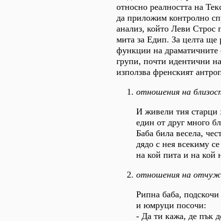
относно реалността на Тек
да приложим контролно сп
анализ, който Леви Строс 
мита за Едип. За целта ще
функции на драматичните 
групи, почти идентични на
използва френският антроп
отношения на близос
И живели тия старци 
един от друг много б
Баба била весела, чес
дядо с нея всекиму се
на кой пита и на кой 
отношения на отчуж
Рипна баба, подскочи
и юмруци посочи:
- Да ти кажа, де пък д