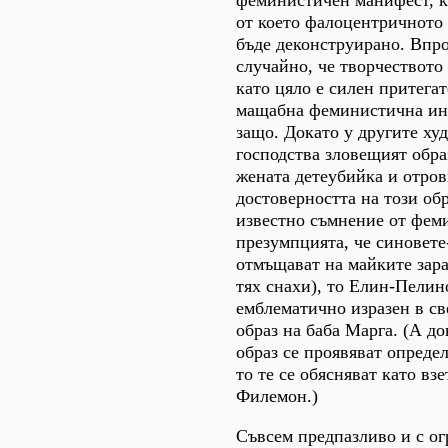
феминистичен манифест, к
от което фалоцентричното
бъде деконструирано. Впро
случайно, че творчеството
като цяло е силен притега
мащабна феминистична инв
защо. Докато у другите ху
господства зловещият обра
жената детеубийка и отров
достоверността на този обр
известно съмнение от фем
презумпцията, че синовете
отмъщават на майките зара
тях снахи), то Елин-Пелин
емблематично изразен в св
образ на баба Марга. (А до
образ се проявяват опреде
то те се обясняват като взе
Филемон.)
Съвсем предпазливо и с о