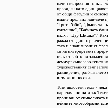
начин въпросният цикъл л
провидян като един цялост
от общи фабулни и смислов
имаме пред вид най-вече п
"Трите баби", "Дядовата р
контошче", "Бабината бан
вълк", "Цар Шишко".) Какт
ражда от един първичен це
така и анализираният фра
си на интерпретанта прера
пъп, от който по зададения
демиург смислово-генетич
художественият свят започ
разширение, разбягването 
възможни посоки.
Този цялостен текст - нека 
наричаме по-нататък Текст
пронизан от символиката н
нейните многообразни аспе