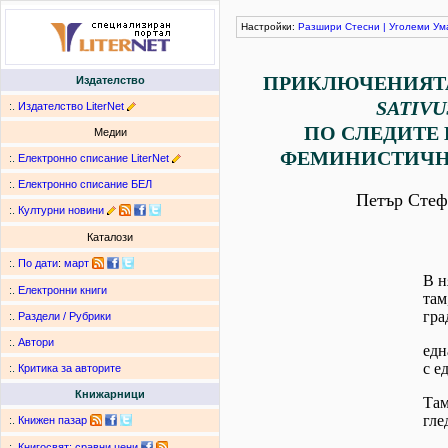
Настройки:
Разшири
Стесни
|
Уголеми
Ум
ПРИКЛЮЧЕНИЯТ
Издателство
SATIVU
:.
Издателство LiterNet
ПО СЛЕДИТЕ
Медии
ФЕМИНИСТИЧН
:.
Електронно списание LiterNet
:.
Електронно списание БЕЛ
Петър Стеф
:.
Културни новини
Каталози
:.
По дати
:
март
В н
:.
Електронни книги
там
гра
:.
Раздели / Рубрики
:.
Автори
едн
с е
:.
Критика за авторите
Книжарници
Там
гле
:.
Книжен пазар
:.
Книгосвят: сравни цени