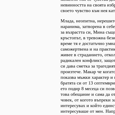
невинността на своята изб
своето чувство към нея кат
Млада, неопитна, нерешит
наранима, затворена в себ
за възрастта си, Мина също
кръстопът, в тревожна без
време тя е достатъчно умна
саможертвена и на практик
живее в страданието, откол
радикален конфликт, защот
си дава сметка за трагедия
произтече. Макар че когато
показва мъжки характер и 
братята си от 13 септември
ето подир 8 месеца си поз
това обещание и сама да о
човек, от когото въпреки 
интересувах и който единс
интересуваше от мен. Напр