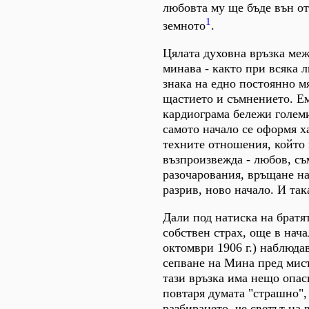
любовта му ще бъде вън от
1
земното
.
Цялата духовна връзка ме
минава - както при всяка 
знака на едно постоянно м
щастието и съмнението. Е
кардиограма бележи голем
самото начало се оформя х
техните отношения, който
възпроизвежда - любов, съ
разочарования, връщане на
разрив, ново начало. И така
Дали под натиска на братят
собствен страх, още в нача
октомври 1906 г.) наблюда
сепване на Мина пред мисъ
тази връзка има нещо опас
повтаря думата "страшно", 
разбирането, че светът на