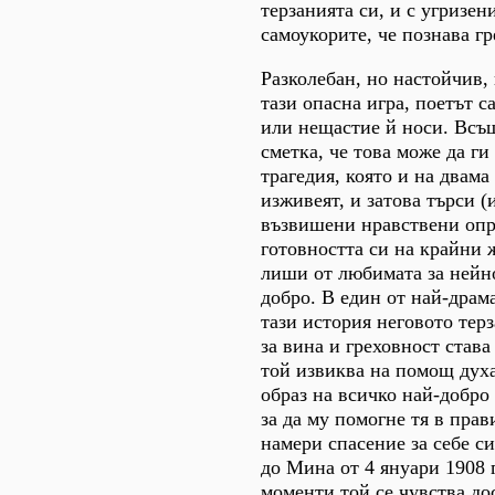
терзанията си, и с угризени
самоукорите, че познава гр
Разколебан, но настойчив,
тази опасна игра, поетът с
или нещастие й носи. Всъщ
сметка, че това може да ги
трагедия, която и на двама
изживеят, и затова търси (
възвишени нравствени опр
готовността си на крайни 
лиши от любимата за нейн
добро. В един от най-драм
тази история неговото тер
за вина и греховност става
той извиква на помощ духа
образ на всичко най-добро 
за да му помогне тя в прав
намери спасение за себе с
до Мина от 4 януари 1908 г
моменти той се чувства до