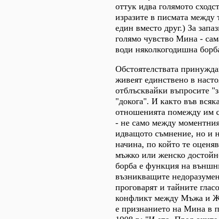
оттук идва голямото сходс
изразите в писмата между 
един вместо друг.) За запа
голямо чувство Мина - сам
води няколкогодишна борб
Обстоятелствата принуждав
живеят единствено в наст
отблъсквайки въпросите "з
"докога". И както във всяк
отношенията помежду им 
- не само между моментния
идващото съмнение, но и н
начина, по който те оценяв
мъжко или женско достойн
борба е функция на външн
възникващите недоразумен
проговарят и тайните глас
конфликт между Мъжа и Ж
е признанието на Мина в п