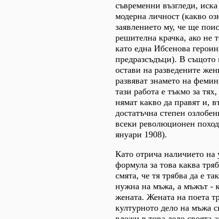
съвременни възгледи, иска
модерна личност (какво оз
заявлението му, че ще поис
решителна крачка, ако не т
като една Ибсенова героин
предразсъдъци). В същото 
остави на разведените жен
развяват знамето на фемин
тази работа е тъкмо за тях,
нямат какво да правят и, в
достатъчна степен озлобен
всеки революционен поход
януари 1908).
Като отрича наличието на
формула за това каква тряб
смята, че тя трябва да е та
нужна на мъжа, а мъжът - 
жената. Жената на поета тр
културното дело на мъжа си
вложи в това дело своята 