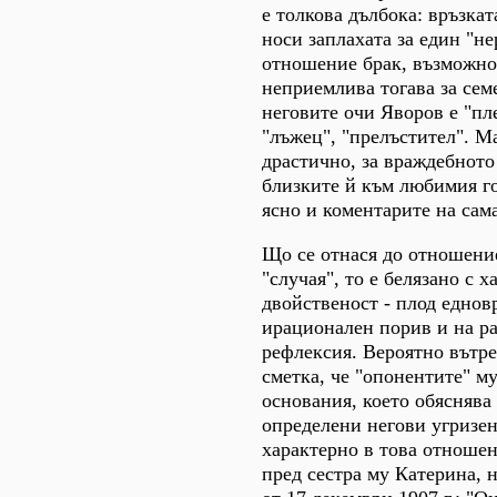
е толкова дълбока: връзка
носи заплахата за един "н
отношение брак, възможно
неприемлива тогава за сем
неговите очи Яворов е "пл
"лъжец", "прелъстител". Ма
драстично, за враждебнот
близките й към любимия г
ясно и коментарите на сам
Що се отнася до отношени
"случая", то е белязано с х
двойственост - плод еднов
ирационален порив и на р
рефлексия. Вероятно вътре
сметка, че "опонентите" м
основания, което обяснява
определени негови угризе
характерно в това отноше
пред сестра му Катерина, 