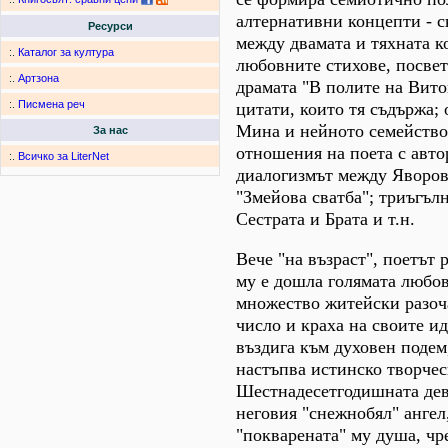
алтернативни концепти - 
Ресурси
между двамата и тяхната к
:.
Каталог за култура
любовните стихове, посве
:.
Артзона
драмата "В полите на Вит
:.
Писмена реч
цитати, които тя съдържа;
Мина и нейното семейство
За нас
отношения на поета с авто
:.
Всичко за LiterNet
диалогизмът между Яворов
"Змейова сватба"; триъгъл
Сестрата и Брата и т.н.
Вече "на възраст", поетът 
му е дошла голямата любо
множество житейски разоч
число и краха на своите ид
въздига към духовен подем,
настъпва истинско творчес
Шестнадесетгодишната дев
неговия "снежнобял" ангел,
"покварената" му душа, чр