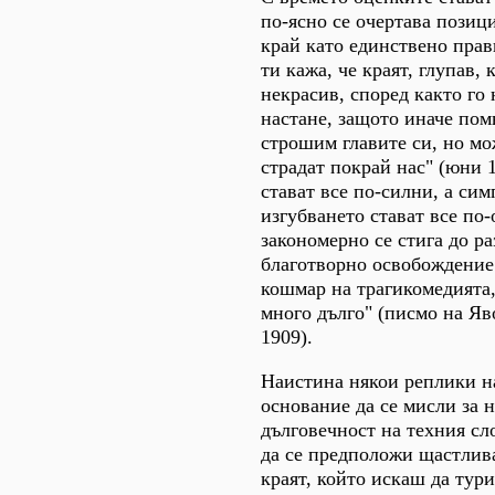
по-ясно се очертава позиц
край като единствено пра
ти кажа, че краят, глупав,
некрасив, според както го
настане, защото иначе пом
строшим главите си, но мо
страдат покрай нас" (юни 
стават все по-силни, а си
изгубването стават все по-
закономерно се стига до ра
благотворно освобождение
кошмар на трагикомедията,
много дълго" (писмо на Яв
1909).
Наистина някои реплики н
основание да се мисли за 
дълговечност на техния сл
да се предположи щастлива 
краят, който искаш да тури