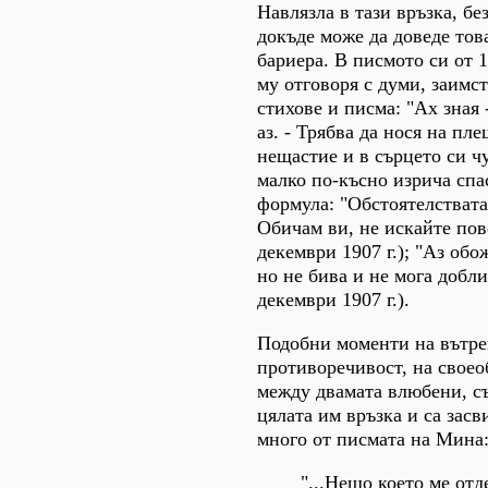
Навлязла в тази връзка, бе
докъде може да доведе това
бариера. В писмото си от 12
му отговоря с думи, заимс
стихове и писма: "Ах зная 
аз. - Трябва да нося на пл
нещастие и в сърцето си ч
малко по-късно изрича спа
формула: "Обстоятелствата
Обичам ви, не искайте пов
декември 1907 г.); "Аз об
но не бива и не мога добл
декември 1907 г.).
Подобни моменти на вътр
противоречивост, на своео
между двамата влюбени, с
цялата им връзка и са засв
много от писмата на Мина
"...Нещо което ме отд