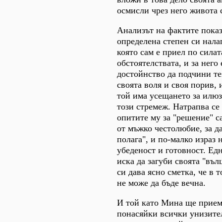
осмисли чрез него живота 
Анализът на фактите показ
определена степен си налаг
която сам е приел по силат
обстоятелствата, и за него
достойнство да подчини те
своята воля и своя порив, 
той има усещането за илюз
този стремеж. Натрапва се
опитите му за "решение" са
от мъжко честолюбие, за д
полага", и по-малко израз
убеденост и готовност. Едн
иска да загуби своята "въ
си дава ясно сметка, че в 
не може да бъде вечна.
И той като Мина ще приеме
понасяйки всички унизите