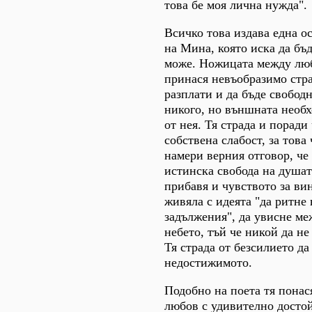
това бе моя лична нужда".
Всичко това издава една о
на Мина, която иска да бъ
може. Ножицата между люб
принася невъобразимо стра
разплати и да бъде свободн
никого, но външната необх
от нея. Тя страда и поради
собствена слабост, за това
намери верния отговор, че
истинска свобода на душат
прибавя и чувството за вин
живяла с идеята "да ритне
задължения", да увисне ме
небето, тъй че никой да не
Тя страда от безсилието да
недостижимото.
Подобно на поета тя понас
любов с удивително досто