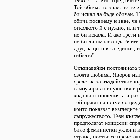
1908 г.: "И ето. Пред очит
Той обича, но знае, че не е
би искал да бъде обичан. Т
обича посвоему и знае, че 
отколкото й е нужно, или т
не би искала. И ако трети
не би ли им казал да бягат
друг, защото и за единия, и
гибелта".
Осъзнавайки постоянната 
своята любима, Яворов из
средства за въздействие въ
самоукора до внушения в 
хода на отношенията и раз
той прави например опред
които показват възгледите 
съпружеството. Тези възгл
предполагат концесии спря
било феминистки уклони и
страна, поетът се представ