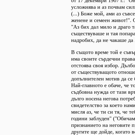
от 17 декември 1907 г.: "О
усложнява и аз почвам силн
(...) Боже мой, ами аз съвс
женене и семеен живот!". 
"Аз бих дал мило и драго т
съществуваше и тая попара
надробих, да не чакаше да 
В същото време той е съвъ
има своите сърдечни права,
отстоява своя избор. Дълб
от съществуващото отноше
допълнителен мотив да се 
Най-главното е обаче, че т
съдбовна нужда от тази връ
дълго носена негова потреб
свидетелство за което нами
мисля аз, че ти си тя, че т
години заблуден" ("Обичам 
признанието на неговите п
другите ще дойде, когато в