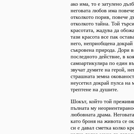
ако има, то е затулено дъл
неговата любов има повече
отколкото порив, повече д
отколкото тайна. Той търс
красотата, жадува да обожа
тази красота все пак остав
него, неприобщена докрай
съкровена природа. Дори в
последното действие, в ко
самоартикулира по един въ
звучат думите на герой, н
страшната земна окованост
неусетил докрай пулса на
трептене на душите.
Шокът, който той преживяв
пълната му неориентирано
любовната драма. Неговата
като броня на живота се ок
си е давал сметка колко кр