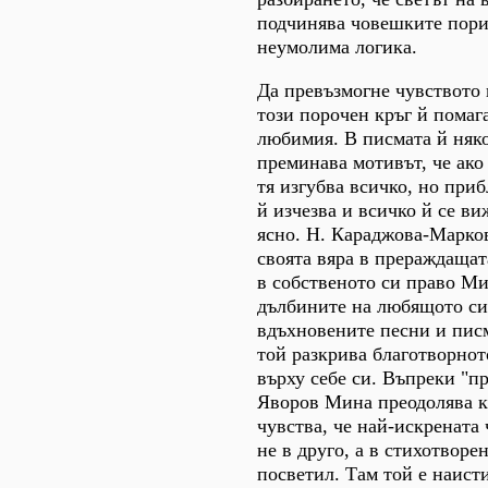
подчинява човешките пори
неумолима логика.
Да превъзмогне чувството 
този порочен кръг й помаг
любимия. В писмата й няк
преминава мотивът, че ако 
тя изгубва всичко, но приб
й изчезва и всичко й се ви
ясно. Н. Караджова-Марков
своята вяра в прераждащат
в собственото си право Ми
дълбините на любящото си 
вдъхновените песни и писм
той разкрива благотворнот
върху себе си. Въпреки "пр
Яворов Мина преодолява к
чувства, че най-искрената
не в друго, а в стихотворен
посветил. Там той е наисти