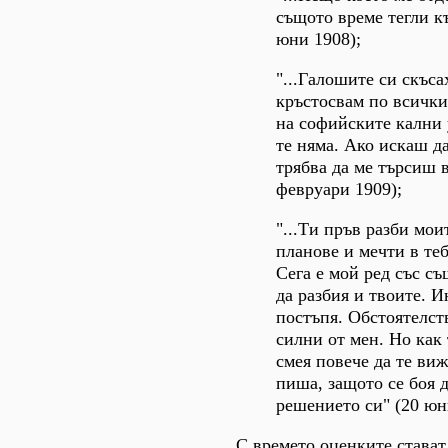
същото време тегли къ
юни 1908);
"...Галошите си скъса
кръстосвам по всичк
на софийските кални
те няма. Ако искаш д
трябва да ме търсиш в
февруари 1909);
"...Ти пръв разби мои
планове и мечти в те
Сега е мой ред със с
да разбия и твоите. И
постъпя. Обстоятелств
силни от мен. Но как
смея повече да те виж
пиша, защото се боя 
решението си" (20 юн
С времето оценките стават