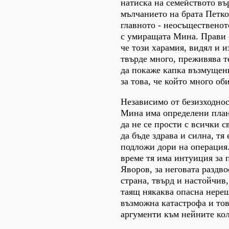
натиска на семейството въ
мълчанието на брата Петко
главното - неосъщественот
с умиращата Мина. Прави 
че този харамия, видял и 
твърде много, преживява т
да покаже капка възмущени
за това, че който много об
Независимо от безизходнос
Мина има определени план
да не се прости с всички с
да бъде здрава и силна, тя 
подложи дори на операция.
време тя има интуиция за
Яворов, за неговата раздво
страна, твърд и настойчив,
таящ някаква опасна нереш
възможна катастрофа и тов
аргументи към нейните ко