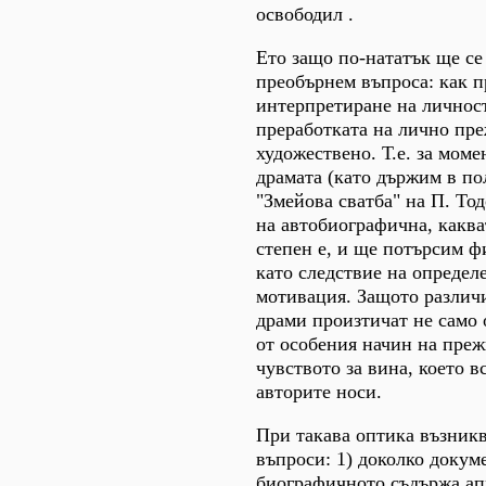
освободил .
Ето защо по-нататък ще се
преобърнем въпроса: как 
интерпретиране на личнос
преработката на лично пр
художествено. Т.е. за мом
драмата (като държим в по
"Змейова сватба" на П. Тод
на автобиографична, каква
степен е, и ще потърсим 
като следствие на определ
мотивация. Защото различ
драми произтичат не само 
от особения начин на преж
чувството за вина, което в
авторите носи.
При такава оптика възник
въпроси: 1) доколко докум
биографичното съдържа ап