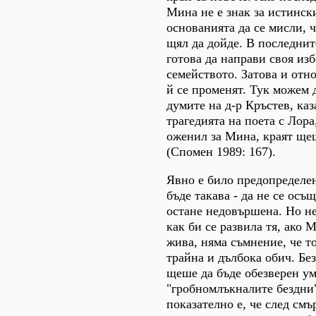
Мина не е знак за истински
основанията да се мисли, 
щял да дойде. В последни
готова да направи своя изб
семейството. Затова и отн
й се променят. Тук можем 
думите на д-р Кръстев, каз
трагедията на поета с Лора
оженил за Мина, краят ще
(Спомен 1989: 167).
Явно е било предопределен
бъде такава - да не се осъ
остане недовършена. Но не
как би се развила тя, ако 
жива, няма съмнение, че то
трайна и дълбока обич. Б
щеше да бъде обезверен ум
"гробномлъкналите бездни
показателно е, че след смъ