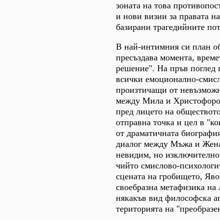
зоната на това противопос
и нови визии за правата на
базирани трагедийните пот
В най-интимния си план о
пресъздава момента, време
решение". На пръв поглед 
всички емоционално-смис
произтичащи от невъзмож
между Мила и Христофоров
пред лицето на обществото
отправна точка и цел в "к
от драматичната биографи
диалог между Мъжа и Жена
невидим, но изключително
чийто смислово-психологи
сцената на гробището, Яво
своебразна метафизика на 
някакъв вид философска а
територията на "преобразе