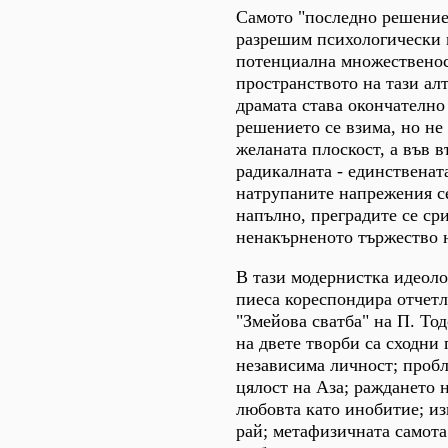
Самото "последно решение"
разрешим психологически 
потенциална множественос
пространството на тази ал
драмата става окончателно
решението се взима, но не
желаната плоскост, а във 
радикалната - единствената
натрупаните напрежения с
напълно, преградите се сри
ненакърненото тържество н
В тази модернистка идеол
пиеса кореспондира отчетл
"Змейова сватба" на П. Тод
на двете творби са сходни 
независима личност; проб
цялост на Аза; раждането 
любовта като инобитие; и
рай; метафизичната самота