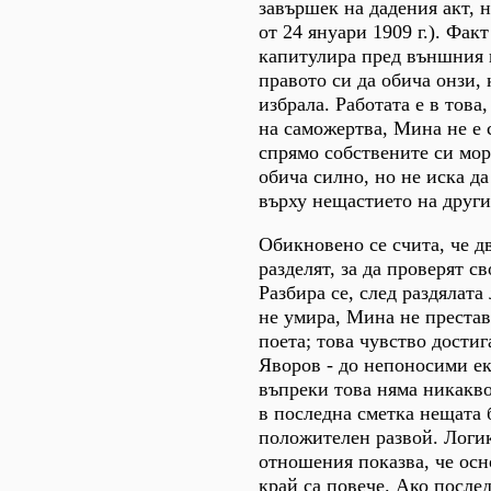
завършек на дадения акт, н
от 24 януари 1909 г.). Факт 
капитулира пред външния 
правото си да обича онзи, 
избрала. Работата е в това,
на саможертва, Мина не е 
спрямо собствените си мо
обича силно, но не иска д
върху нещастието на други
Обикновено се счита, че д
разделят, за да проверят св
Разбира се, след раздялат
не умира, Мина не престав
поета; това чувство достиг
Яворов - до непоносими е
въпреки това няма никакво
в последна сметка нещата 
положителен развой. Логик
отношения показва, че осн
край са повече. Ако после