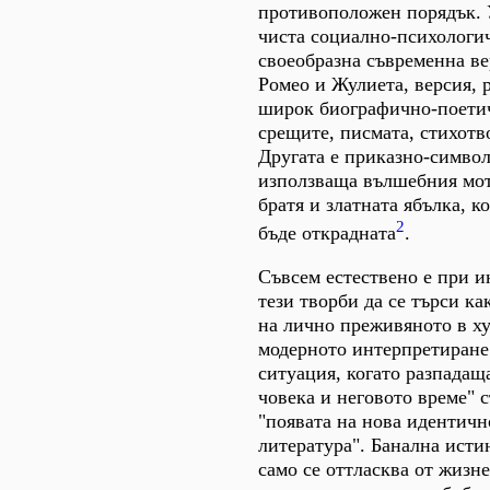
противоположен порядък.
чиста социално-психологич
своеобразна съвременна ве
Ромео и Жулиета, версия, 
широк биографично-поети
срещите, писмата, стихотво
Другата е приказно-символ
използваща вълшебния мот
братя и златната ябълка, к
2
бъде открадната
.
Съвсем естествено е при и
тези творби да се търси ка
на лично преживяното в х
модерното интерпретиране
ситуация, когато разпадащ
човека и неговото време" с
"появата на нова идентичн
литература". Банална истин
само се оттласква от жизне