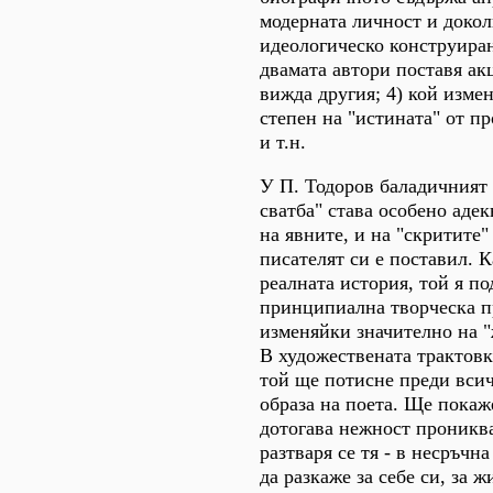
модерната личност и доколк
идеологическо конструиран
двамата автори поставя акц
вижда другия; 4) кой измен
степен на "истината" от п
и т.н.
У П. Тодоров баладичният
сватба" става особено адек
на явните, и на "скритите"
писателят си е поставил. К
реалната история, той я по
принципиална творческа п
изменяйки значително на "
В художествената трактов
той ще потисне преди вси
образа на поета. Ще покаж
дотогава нежност проникв
разтваря се тя - в несръчна
да разкаже за себе си, за ж