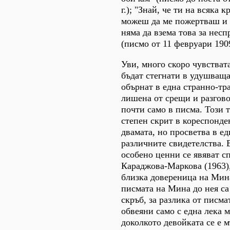
г.); "Знай, че ти на всяка 
можеш да ме пожертваш и 
няма да взема това за нес
(писмо от 11 февруари 1909
Уви, много скоро чувстват
бъдат стегнати в удушваща
обърнат в една странно-тр
лишена от срещи и разгово
почти само в писма. Този т
степен скрит в кореспонд
двамата, но просветва в е
различните свидетелства. 
особено ценни се явяват с
Караджова-Маркова (1963)
близка довереница на Мина
писмата на Мина до нея са
скръб, за разлика от писма
обвеяни само с една лека 
доколкото девойката се е 