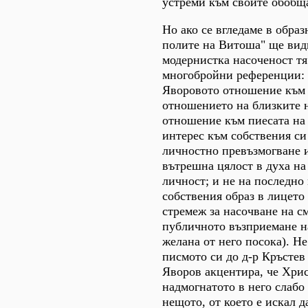
устреми към своите обобщ
Но ако се вгледаме в образ
полите на Витоша" ще види
модернистка насоченост тя
многобройни референции: 
Яворовото отношение към 
отношението на близките 
отношение към пиесата на 
интерес към собствения си
личностно превъзмогване и
вътрешна цялост в духа на
личност; и не на последно 
собствения образ в лицето 
стремеж за насочване на с
публичното възприемане н
желана от него посока). Н
писмото си до д-р Кръстев 
Яворов акцентира, че Хрис
надмогнатото в него слабо "
нещото, от което е искал д