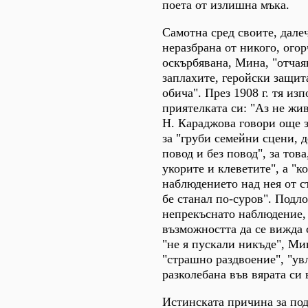
поета от излишна мъка.
Самотна сред своите, далеч
неразбрана от никого, огор
оскърбявана, Мина, "отчая
заплахите, геройски защит
обича". През 1908 г. тя из
приятелката си: "Аз не жив
Н. Караджова говори още з
за "груби семейни сцени, 
повод и без повод", за това
укорите и клеветите", а "к
наблюдението над нея от с
бе станал по-суров". Подл
непрекъснато наблюдение,
възможността да се вижда 
"не я пускали никъде", Ми
"страшно раздвоение", "ув
разколебана във вярата си 
Истинската причина за по