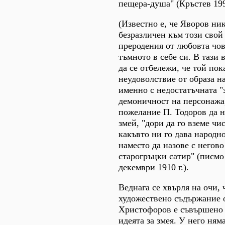
пещера-душа" (Кръстев 199
(Известно е, че Яворов ник
безразличен към този свой
преродения от любовта чов
тъмното в себе си. В тази
да се отбележи, че той пок
неудоволствие от образа на
именно с недостатъчната "
демоничност на персонажа,
пожелание П. Тодоров да 
змей, "дори да го вземе чи
какъвто ни го дава народн
наместо да назове с негов
старогръцки сатир" (писмо 
декември 1910 г.).
Веднага се хвърля на очи, 
художествено съдържание 
Христофоров е съвършено
идеята за змея. У него ня