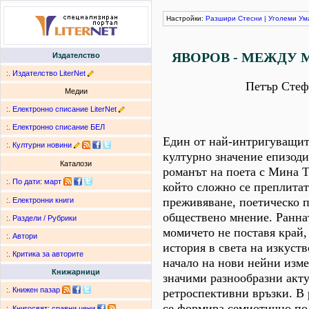
Настройки:
Разшири
Стесни
|
Уголеми
Ум
ЯВОРОВ - МЕЖДУ 
Издателство
:.
Издателство LiterNet
Петър Стеф
Медии
:.
Електронно списание LiterNet
:.
Електронно списание БЕЛ
Един от най-интригуващит
:.
Културни новини
културно значение епизоди
Каталози
романът на поета с Мина Т
:.
По дати
:
март
който сложно се преплита
преживяване, поетическо 
:.
Електронни книги
обществено мнение. Ранна
:.
Раздели / Рубрики
момичето не поставя край, 
:.
Автори
история в света на изкуств
:.
Критика за авторите
начало на нови нейни изме
Книжарници
значими разнообразни акт
:.
Книжен пазар
ретроспективни връзки. В 
се формира семиотично по
:.
Книгосвят: сравни цени