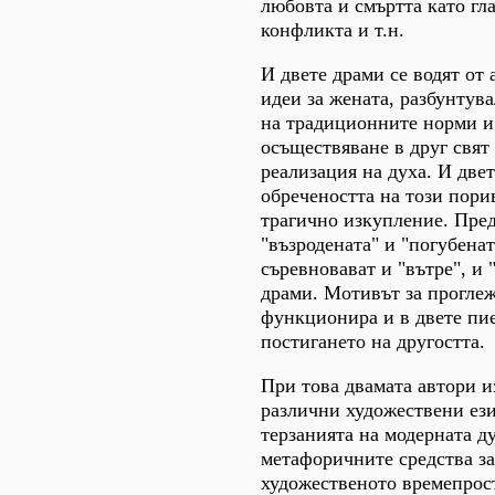
любовта и смъртта като гл
конфликта и т.н.
И двете драми се водят от 
идеи за жената, разбунтува
на традиционните норми и
осъществяване в друг свят 
реализация на духа. И две
обречеността на този пори
трагично изкупление. Пред
"възродената" и "погубенат
съревновават и "вътре", и 
драми. Мотивът за прогле
функционира и в двете пие
постигането на другостта.
При това двамата автори 
различни художествени ези
терзанията на модерната 
метафоричните средства за
художественото времепрост