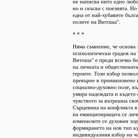
не написва нито едно люб
но и скъсва с поезията. Но
една от най-хубавите бълг
полите на Витоша".
* * *
Няма съмнение, че основа 
психологически градеж на 
Витоша" е преди всичко бо
на личната и обществената
героите. Този избор позвол
превърне в проникновено 
социално-духовно поле, къ
умира надеждата и където 
чувството за вътрешна сво
Сърцевина на конфликта в 
на еманципиращата се лич
изменилите се духовни хор
формирането на нов тип ку
индивидуалния избор на чо