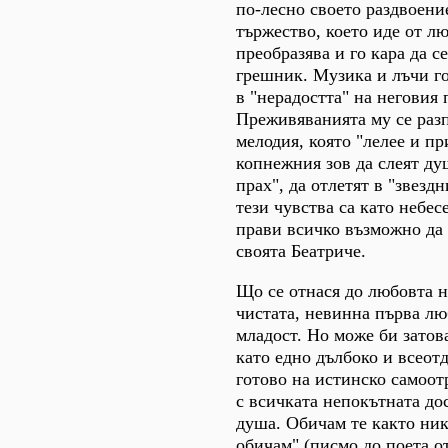
по-лесно своето раздвоени
тържество, което иде от лю
преобразява и го кара да с
грешник. Музика и лъчи г
в "нерадостта" на неговия 
Преживяванията му се раз
мелодия, която "лелее и п
копнежния зов да слеят ду
прах", да отлетят в "звездн
тези чувства са като небес
прави всичко възможно да 
своята Беатриче.
Що се отнася до любовта н
чистата, невинна първа лю
младост. Но може би затова
като едно дълбоко и всеот
готово на истинско самоот
с всичката непокътната дос
душа. Обичам те както ник
обичам" (писмо до поета о