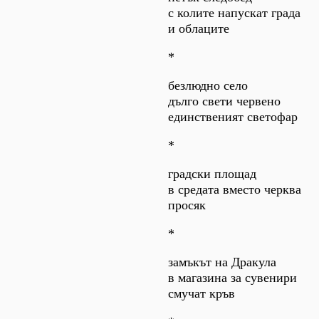
с колите напускат града
и облаците
*
безлюдно село
дълго свети червено
единственият светофар
*
градски площад
в средата вместо черква
просяк
*
замъкът на Дракула
в магазина за сувенири
смучат кръв