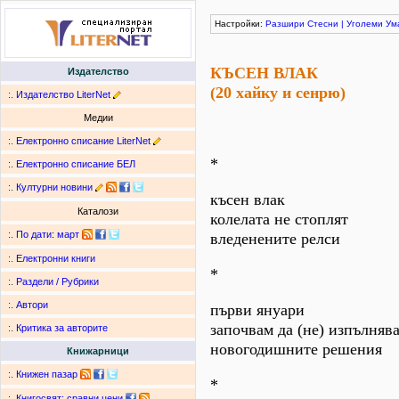
Настройки:
Разшири
Стесни
|
Уголеми
Ум
КЪСЕН ВЛАК
Издателство
(20 хайку и сенрю)
:.
Издателство LiterNet
Медии
:.
Електронно списание LiterNet
*
:.
Електронно списание БЕЛ
:.
Културни новини
късен влак
Каталози
колелата не стоплят
:.
По дати
:
март
вледенените релси
:.
Електронни книги
*
:.
Раздели / Рубрики
:.
Автори
първи януари
започвам да (не) изпълняв
:.
Критика за авторите
новогодишните решения
Книжарници
:.
Книжен пазар
*
:.
Книгосвят: сравни цени