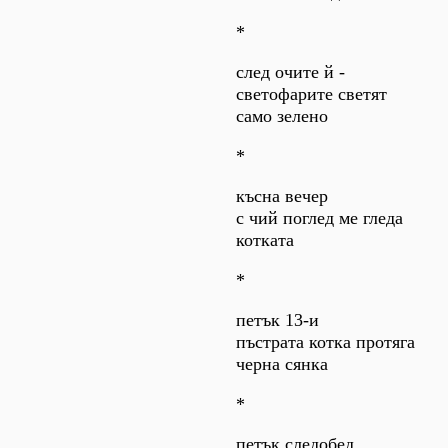
*
след очите й -
светофарите светят
само зелено
*
късна вечер
с чий поглед ме гледа
котката
*
петък 13-и
пъстрата котка протяга
черна сянка
*
петък следобед