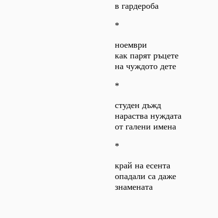
в гардероба
*
ноември
как парят ръцете
на чуждото дете
*
студен дъжд
нараства нуждата
от галени имена
*
край на есента
опадали са даже
знамената