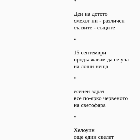
*
Ден на детето
смехът ни - различен
сълзите - същите
*
15 септември
продължавам да се уча
на лоши неща
*
есенен здрач
все по-ярко червеното
на светофара
*
Хелоуин
още един скелет