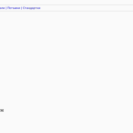
али
|
Потъмни
|
Стандартни
ам