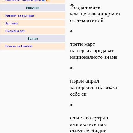
Йордановден
Ресурси
кой ще извади кръста
:.
Каталог за култура
от деколтето й
:.
Артзона
*
:.
Писмена реч
За нас
трети март
:.
Всичко за LiterNet
на сергия продават
националното знаме
*
първи април
за пореден път лъжа
себе си
*
слънчева сутрин
ами ако все пак
сънят се сбъдне