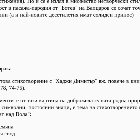
стижения). Но и се е излял в множество нетворчески сти
ст в пасажа-пародия от "Ботев" на Вапцаров се сочат то
ини (а и най-новите десетилетия имат солиден принос)
мрака.
това стихотворение с "Хаджи Димитър" вж. повече в кни
78, 74-75).
ентите от тази картина на доброжелателната родна прир
 символни, постоянни знаци, е тема на стихотворението
ат над Вола":
емяна
ия свод