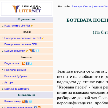
Настройки:
Разшири
Стесни
|
Уголеми
Ум
БОТЕВАТА ПОЕЗ
Издателство
:.
Издателство LiterNet
(Из би
Медии
:.
Електронно списание LiterNet
:.
Електронно списание БЕЛ
:.
Културни новини
Каталози
:.
По дати
:
март
:.
Електронни книги
Тези две песни се сплитат
песните на свободното и р
:.
Раздели / Рубрики
надеждата да станат една 
:.
Автори
"Кървава песен" - "един pe
:.
Критика за авторите
пише за взаимооглежданет
Книжарници
разбираме докрай тая Слав
:.
Книжен пазар
персонификацията, пробляс
:.
Книгосвят: сравни цени