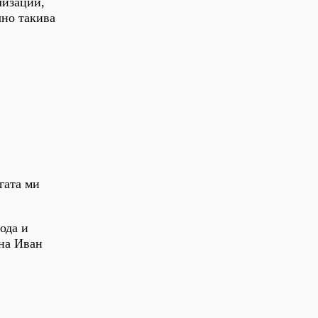
лизации,
чно такива
гата ми
ода и
 на Иван