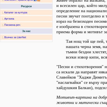
живее образът на Балкана, 
и всесилен цар, който милу
Ресурси
определение на национални
:.
Каталог за култура
песни звучат поотделно и 
:.
Артзона
израз на безизходен песим
:.
Писмена реч
е изобразена в стихотворен
приема форма и мотивът за
За нас
:.
Всичко за LiterNet
Тая нощ той ще пей, 
нашата черна земя, н
тъмни бездни хлестят,
всеки извор кипи, вся
"Песни и стихотворения" н
са искали да направят ня
Славейков "Хаджи Димитър"
"наслагвайки" се върху пра
хайдушкия Балкан), подсил
Мотивът-картина на добро
животни и митически същ