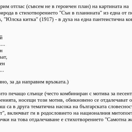
рим отглас (съвсем не в героичен план) на картината на
ирода в стихотворението "Сън в планината" из една от 
, "Юлска китка" (1917) - в духа на една пантеистична ко
ой
....
ен
ват,
мен
..
чно, за да направим връзката.)
ито печащо слънце (често комбиниран с мотива за песент
ренията, носещи този мотив, обикновено се отдалечават о
аш са в друга тематична насока на българската словеснос
т", включват ги в родословието на националния митопое
точки на това отдалечаване е стихотворението "Самотна ж