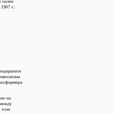
и силен
1907 г.:
фицираните
символизъм
рансформира
ие на
 между
 този