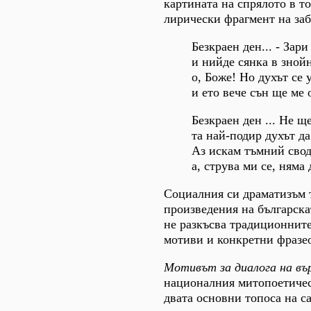
картината на спрялото в т
лирически фрагмент на заб
Безкраен ден... - Зари
и нийде сянка в зной
о, Боже! Но духът се
и ето вече сън ще ме 
Безкраен ден ... Не 
та най-подир духът д
Аз искам тъмний свод
а, струва ми се, няма 
Социалния си драматизъм т
произведения на българска
не разкъсва традиционнит
мотиви и конкретни фразе
Мотивът за диалога на въ
националния митопоетичес
двата основни топоса на с