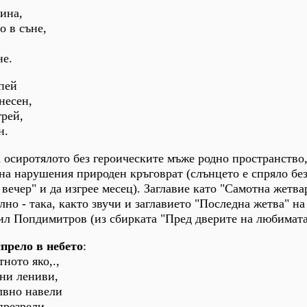
ина,
о в съне,
не.
 пей
несен,
грей,
н.
а осиротялото без героическите мъже родно пространство,
 на нарушения природен кръговрат (слънцето е спряло бе
вечер" и да изгрее месец). Заглавие като "Самотна жетва
но - така, както звучи и заглавието "Последна жетва" на
ил Попдимитров (из сбирката "Пред дверите на любимата
спрело в небето
:
тното яко,.,
ни лениви,
лвно навели
презрели.