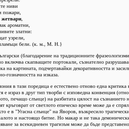
ите ниви
и пожари,
и
жетвари
,
мак ароматни,
нивите златни:
щат узрели,
ламъци бели. (к. м., М. Н.}
ългарски (благодарение на традиционните фразеологизми
но включва скапващите портокали, съзнателно разрушав
ка на картината, подчертавайки декоративността и засил
но-гозначността на изказа.
ния в тази поредица е естествено отново една критика 
тя е израз в друг тип творби с изповедна конвенция (отн
ото, печащо слънце) на разбитата цялост на съзнанието 
т кръговрат от светлото епическо време може да е спрял 
кто е в "Угасна слънце" на Яворов, възкресило трагическ
алото и настоящо битие. Но макар и не така демоническ
яване за всекидневен трагизъм може да бъде представено