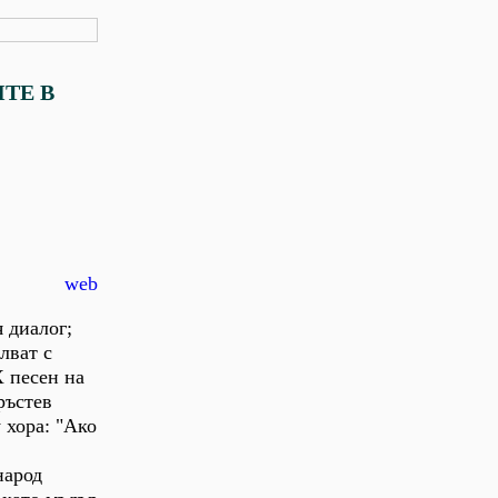
ТЕ В
web
 диалог;
лват с
X песен на
ръстев
 хора: "Ако
народ