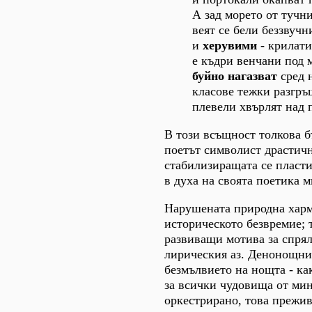
А зад морето от тучн
веят се бели беззвучн
и
херувими
- крилат
е къдри венчани под 
буйно нагазват
сред 
класове тежки разгръ
плевели хвърлят над п
В този всъщност толкова б
поетът символист драстич
стабилизиращата се пласти
в духа на своята поетика м
Нарушената природна хармо
историческото безвремие; 
развиващи мотива за спрял
лирическия аз. Денонощния
безмълвието на нощта - ка
за всички чудовища от мин
оркестрирано, това прежив