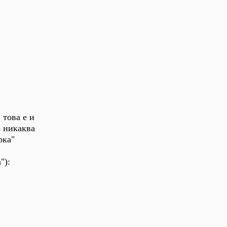
 това е и
з никаква
рка"
"):