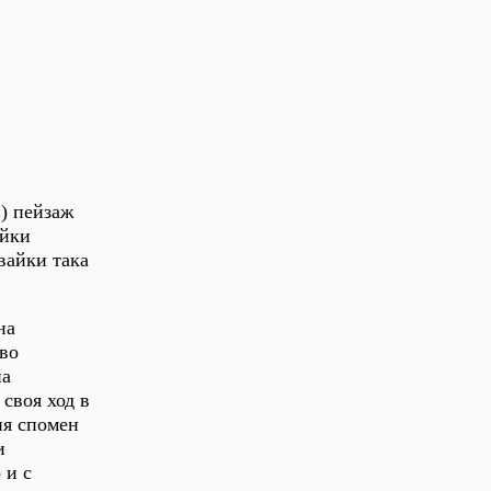
) пейзаж
айки
вайки така
на
ово
на
своя ход в
ия спомен
и
 и с