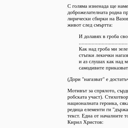
С голяма изненада ще наме
доброжелателната родна пр
лирически сбирки на Вазов
живот след смъртта:
И долавях в гроба св
..................................
Как над гроба ми зел
стъпки лекички нагаз
и аз слушах как над 
самодивите приказват.
(Дори "нагазват" е достатъ
Мотивът за спрялото, сърд
робската участ). Стихотво
националната героика, сяк
редица елементи ги "държа
текст. Една от началните 
Кирил Христов: