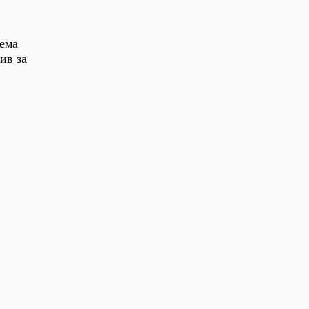
оема
ив за