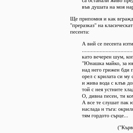
са останали живо пре
във душата на моя на
Ще припомня и как вгражда
"преразказ" на класическат
песента:
А вий се песента изт
..................................
като вечерен шум, ког
"Юнашка майко, за юн
над него грижен бди 
орел с крилата си му 
и жива вода с клъв до
той с нея устните хла
О, дивна песен, ти ко
А все те слушат пак 
наслада н тъга: окрил
тям гордото сърце...
("Кърв