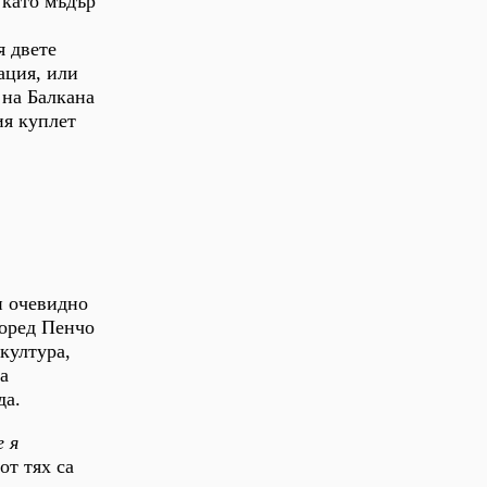
 като мъдър
я двете
ация, или
 на Балкана
ия куплет
и очевидно
поред Пенчо
култура,
а
да.
 я
от тях са