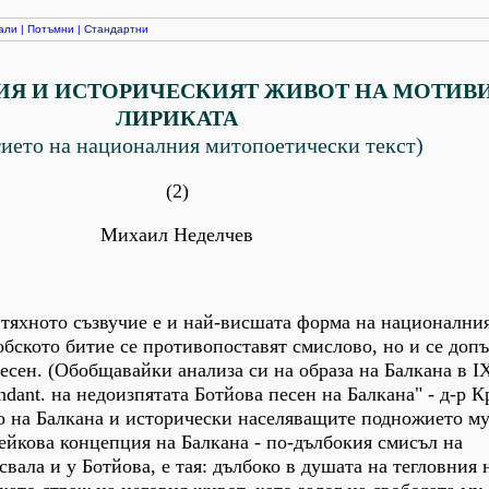
али
|
Потъмни
|
Стандартни
ИЯ И ИСТОРИЧЕСКИЯТ ЖИВОТ НА МОТИВИ
ЛИРИКАТА
тието на националния митопоетически текст)
(2)
Михаил Неделчев
, тяхното съзвучие е и най-висшата форма на националния
обското битие се противопоставят смислово, но и се допъ
песен. (Обобщавайки анализа си на образа на Балкана в I
ndant. на недоизпятата Ботйова песен на Балкана" - д-р К
о на Балкана и исторически населяващите подножието му
ейкова концепция на Балкана - по-дълбокия смисъл на
вала и у Ботйова, е тая: дълбоко в душата на тегловния 