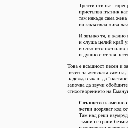
Трепти отвръст горещ
пристъпва пътник кат
там някъде сама жена
на закъсняла нива жъ
И звънко тя, и жално
и слуша целий край у
и слънцето по-силно 
и душно е от тая песе
Това е всъщност песен и з
песен на женската самота,
надежда сякаш да "настане 
започва да звучи обобщител
стихотворението на Еману
Слънцето
пламенно
жетви дозряват код се
Там над реки изумруд
тъмни се грани безмъ
и портокали окапват 