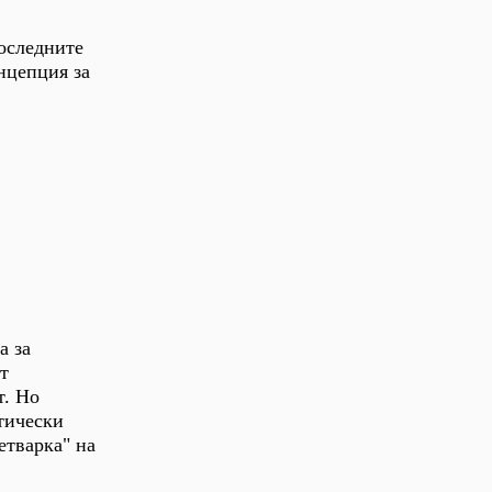
последните
нцепция за
а за
т
т. Но
тически
етварка" на