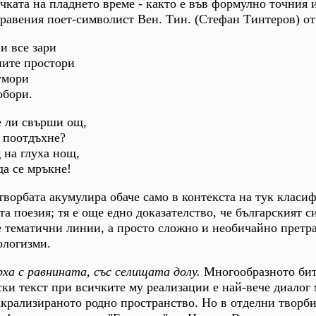
очката на пладнето време - както е във формулно точния 
равения поет-символист Вен. Тин. (Стефан Тинтеров) от 
 и все зари
ните простори
 умори
обори.
ще ли свърши ощ,
а поотдъхне?
 на глуха нощ,
да се мръкне!
ворбата акумулира обаче само в контекста на тук класи
та поезия; тя е още едно доказателство, че българският 
е тематични линии, а просто сложно и необичайно прет
ологизми.
рха с равнината, със селищата долу.
Многообразното бит
ки текст при всичките му реализации е най-вече диалог
акрализираното родно пространство. Но в отделни творби