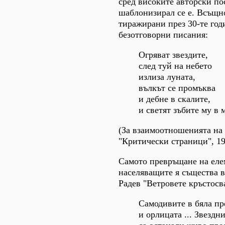
сред високите авторски по
шаблонизирал се е. Всъщно
тиражирани през 30-те год
безотговорни писания:
Огряват звездите,
след туй на небето
излиза луната,
вълкът се промъква
и дебне в скалите,
и светят зъбите му в 
(За взаимоотношенията на 
"Критически страници", 19
Самото превръщане на елем
населяващите я същества в
Радев "Ветровете кръстосв
Самодивите в бяла пр
и орлицата ... Звездн