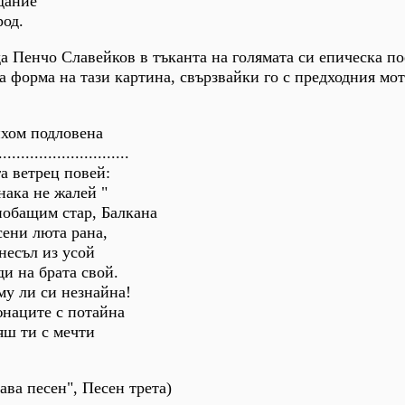
дание
род.
 Пенчо Славейков в тъканта на голямата си епическа п
а форма на тази картина, свързвайки го с предходния мот
ихом подловена
.............................
а ветрец повей:
ака не жалей "
побащим стар, Балкана
сени люта рана,
несъл из усой
ди на брата свой.
му ли си незнайна!
юнаците с потайна
яш ти с мечти
ава песен", Песен трета)