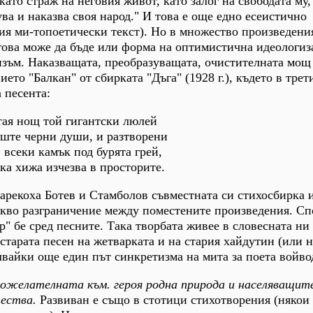
като страж на неговия живот, като залог на свободата му,
ва и наказва своя народ." И това е още едно есеистично
я ми-топоетически текст). Но в множество произведени
това може да бъде или форма на оптимистична идеологиз
изъм. Наказващата, преобразуващата, очистителната мощ
ието "Балкан" от сбирката "Дъга" (1928 г.), където в трет
 песента:
тая нощ той гигантски люлей
аште черни души, и разтворени
 всеки камък под бурята грей,
ка хижа изчезва в просторите.
арекоха Ботев и Стамболов съвместната си стихосбирка 
какво разграничение между поместените произведения. С
 бе сред песните. Така творбата живее в словесната ни 
старата песен на жетварката и на стария хайдутин (или н
вайки още един път синкретизма на мита за поета войво
желателната към. героя родна природа и населяващите
ества.
Развиван е също в стотици стихотворения (някои 