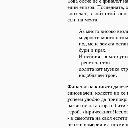
Това обаче не е финалът на
един епизод. Последната, о
контекст, в който той запо
сън, на мечта.
Аз много високо възл
мъдрости много позна
под мене земята остан
бури и прах.
И нейния грохот сует
трепетен стон
долита кат музика ст
надоблачен трон.
Финалът на книгата далече
еднозначен, колкото ни се и
успеем удобно да припокр
развитие на автора с битие
герой. Лирическият Ясенов
- в самотата на своя естет
не се е намерил истински 