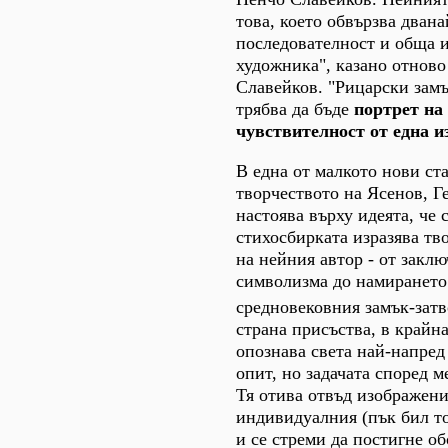
това, което обвързва двана
последователност и обща и
художника", казано отново
Славейков. "Рицарски замъ
трябва да бъде
портрет на
чувствителност от една и
В една от малкото нови ст
творчеството на Ясенов, Г
настоява върху идеята, че
стихосбирката изразява тв
на нейния автор - от заклю
символизма до намирането
средновековния замък-зат
страна присъства, в крайн
опознава света най-напред
опит, но задачата според м
Тя отива отвъд изображени
индивидуалния (пък бил то
и се стреми да постигне о