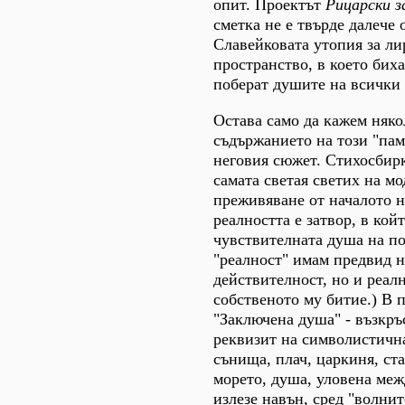
опит. Проектът
Рицарски з
сметка не е твърде далече 
Славейковата утопия за ли
пространство, в което биха
поберат душите на всички
Остава само да кажем няко
съдържанието на този "пам
неговия сюжет. Стихосбирк
самата светая светих на м
преживяване от началото на
реалността е затвор, в кой
чувствителната душа на по
"реалност" имам предвид 
действителност, но и реал
собственото му битие.) В 
"Заключена душа" - възкръ
реквизит на символистична
сънища, плач, царкиня, ст
морето, душа, уловена меж
излезе навън, сред "волнит