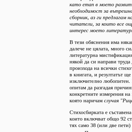
като етап в моето развит
необходимост за вътрешна
сборник, аз ги предлагам 
читатели, за които все о
интерес моето литературн
В тези обяснения има няка
далече не цялата, много с
литературна мистификация
някой да си направи труда
произхода на всички стих
в книгата, и резултатът ще
изключително любопитен. В
опитам да разгадая причин
конкретните измерения на
която наричам
случая "Риц
Стихосбирката е съставена
които включват общо 92 с
тях само 38 (или две пети