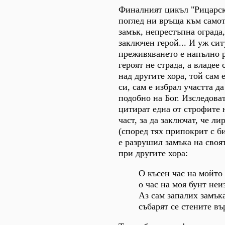
Финалният цикъл "Рицарск
поглед ни връща към самот
замък, непрестъпна ограда,
заключен герой... И уж сит
преживяването е напълно р
героят не страда, а владее 
над другите хора, той сам 
си, сам е избрал участта да
подобно на Бог. Изследова
цитират една от строфите 
част, за да заключат, че л
(според тях припокрит с б
е разрушил замъка на своят
при другите хора:
О късен час на мойто 
о час на моя бунт не
Аз сам запалих замъка 
събарят се стените въ