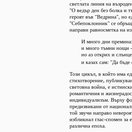
светлата линия на възроде
"О ведър ден без болка и т
героят във "Ведрина", но е
"Себепоклонник" се обръща
направи равносметка на из
И много дни преминах
и много тъмни нощи -
но аз открих и слънце
и казах сам: "Да бъде
Този цикъл, в който има е
стихотворение, публикува
световна война, е истинск
романтичния и жизнерадос
индивидуализъм. Върху фо
предизвикани от национал
той звучи направо невероя
избликнал глас-спомен за 
различна епоха.