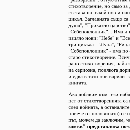
стихотворение, но само за
състава на някой нов и на
цикъл. Заглавията също са
душа", "Приказно царство"
"Себепоклонник"... Има и 
изцяло нови: "Небе" и "Есе
три цикъла - "Луна", "Рица
"Себепоклонник" - има по
старо стихотворение. Вси
рано стихотворения, най-с
на сериозна, понякога дор
и едва в този нов вариант 
книгата.
Ако добавим към тези набл
пет от стихотворенията са
след войната, а останалите
повече от половината) се 
път, можем да заключим, 
замък" представлява по-с