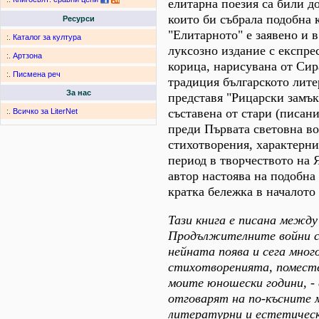
елитарна поезия са били до
които би събрала подобна к
Ресурси
"Елитарното" е заявено и 
:.
Каталог за култура
луксозно издание с експр
:.
Артзона
корица, нарисувана от Си
:.
Писмена реч
традиция българското лит
За нас
представя "Рицарски замък
съставена от стари (писан
:.
Всичко за LiterNet
преди Първата световна в
стихотворения, характерн
период в творчеството на 
автор настоява на подобна
кратка бележка в началото 
Тази книга е писана между
Продължителните войни с
нейната поява и сега мног
стихотворенията, поместен
моите юношески години, - 
отговарят на по-късните 
литературни и естетическ