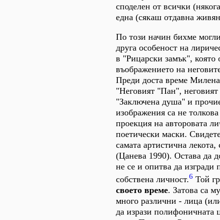
споделен от всички (няког
една (сякаш отдавна живян
По този начин бихме могли
друга особеност на лириче
в "Рицарски замък", която
въображението на неговите
Преди доста време Милена
"Неговият "Пан", неговият
"Заключена душа" и прочи
изображения са не толкова
проекция на авторовата ли
поетически маски. Свидете
самата артистична лекота, 
(Цанева 1990). Остава да 
не се и опитва да изгради 
6
собствена личност.
Той г
своето време
. Затова са м
много различни - лица (или
да изрази полифоничната 