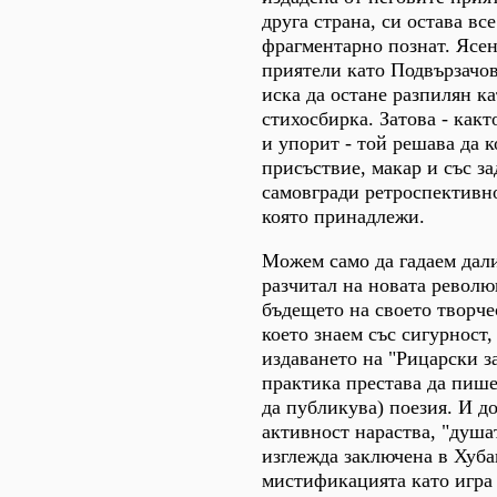
друга страна, си остава вс
фрагментарно познат. Ясен
приятели като Подвързачов
иска да остане разпилян ка
стихосбирка. Затова - как
и упорит - той решава да 
присъствие, макар и със за
самовгради ретроспективно
която принадлежи.
Можем само да гадаем дали
разчитал на новата револю
бъдещето на своето творче
което знаем със сигурност, 
издаването на "Рицарски з
практика престава да пише
да публикува) поезия. И д
активност нараства, "душа
изглежда заключена в Хуба
мистификацията като игра 