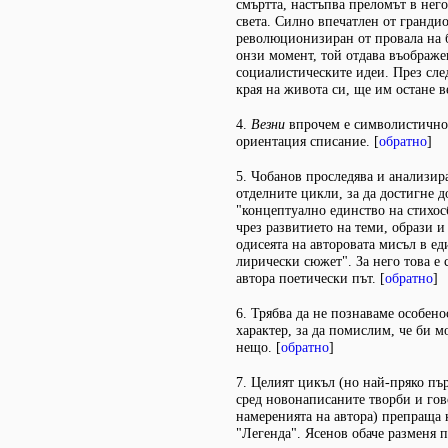
смъртта, настъпва преломът в нег
света. Силно впечатлен от грандио
революционизиран от провала на 
онзи момент, той отдава въображе
социалистическите идеи. През сле
края на живота си, ще им остане в
4.
Везни
впрочем е символистично
ориентация списание. [
обратно
]
5. Чобанов проследява и анализир
отделните цикли, за да достигне д
"концептуално единство на стихос
чрез развитието на теми, образи 
одисеята на авторовата мисъл в е
лирически сюжет". За него това е
автора поетически път. [
обратно
]
6. Трябва да не познаваме особено
характер, за да помислим, че би 
нещо. [
обратно
]
7. Целият цикъл (но най-пряко пър
сред новонаписаните творби и гов
намеренията на автора) препраща 
"Легенда". Ясенов обаче разменя 