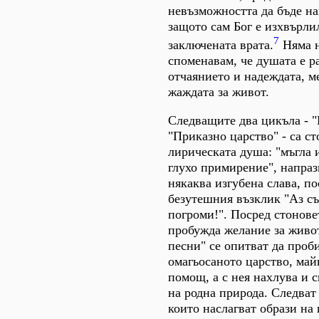
невъзможността да бъде на
защото сам Бог е изхвърли
7
заключената врата.
Няма н
споменавам, че душата е р
отчаянието и надеждата, м
жаждата за живот.
Следващите два цикъла - "
"Приказно царство" - са ст
лирическата душа: "мъгла и
глухо примирение", напраз
някаква изгубена слава, п
безутешния възклик "Аз съ
погроми!". Посред стонове
пробужда желание за живо
песни" се опитват да проби
омагьосаното царство, май
помощ, а с нея нахлува и 
на родна природа. Следват
които наслагват образи на 