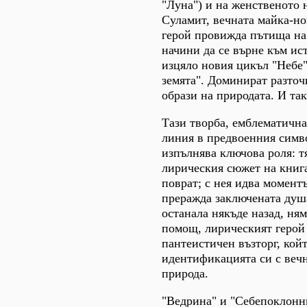
"Луна") и на женственото 
Суламит, вечната майка-н
герой провижда пътища на
начини да се върне към ис
изцяло новия цикъл "Небе"
земята". Доминират разто
образи на природата. И так
Тази творба, емблематична
линия в предвоенния симв
изпълнява ключова роля: тя
лирическия сюжет на книга
поврат; с нея идва моментъ
преражда заключената душа
останала някъде назад, ням
помощ, лирическият герой
пантеистичен възторг, кой
идентификацията си с веч
природа.
"Ведрина" и "Себепоклонн