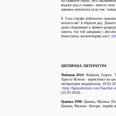
на главните герои: сега заключена
мъжки род и очаква - вместо своя
някаква непозната (или пак "невед
8. Тази строфа любопитно пренап
песента ми" в обратен ред. Докато
душа свършваше в мрачно-разреде
самота, тук той завършва с абсол
божествено жизнетворящ жест. [
о
ЦИТИРАНА ЛИТЕРАТУРА
Чобанов 2014:
Чобанов, Георги. "
Христо Ясенов - корективът на цял
литературен модернизъм, 18.02.20
<
http://bgmodernism.com/Nauchni-st
(25.03.2018).
Цанева 1990:
Цанева, Милена. Поет
Цанева, Милена. Автори, творби и