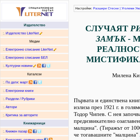
Настройки:
Разшири
Стесни
|
Уголеми
Ум
Издателство
СЛУЧАЯТ
Р
:.
Издателство LiterNet
ЗАМЪК
- 
Медии
РЕАЛНОС
:.
Електронно списание LiterNet
МИСТИФИК
:.
Електронно списание БЕЛ
:.
Културни новини
Милена Ки
Каталози
:.
По дати
:
март
:.
Електронни книги
:.
Раздели / Рубрики
Първата и единствена кни
излиза през 1921 г. в голя
:.
Автори
Тодор Чипев. С нея започв
:.
Критика за авторите
предизвикателно озаглавен
Книжарници
малцина". (Тиражът от 100
:.
Книжен пазар
че тогавашните "малцина"
:.
Книгосвят: сравни цени