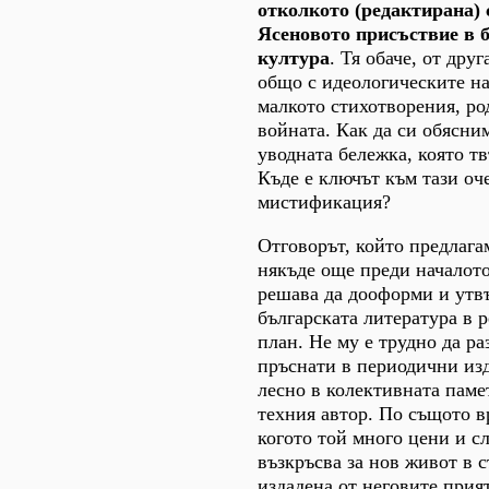
отколкото (редактирана) 
Ясеновото присъствие в 
култура
. Тя обаче, от дру
общо с идеологическите на
малкото стихотворения, род
войната. Как да си обясним
уводната бележка, която т
Къде е ключът към тази оч
мистификация?
Отговорът, който предлагам
някъде още преди началото
решава да дооформи и утвъ
българската литература в 
план. Не му е трудно да ра
пръснати в периодични изд
лесно в колективната паме
техния автор. По същото в
когото той много цени и сл
възкръсва за нов живот в 
издадена от неговите прия