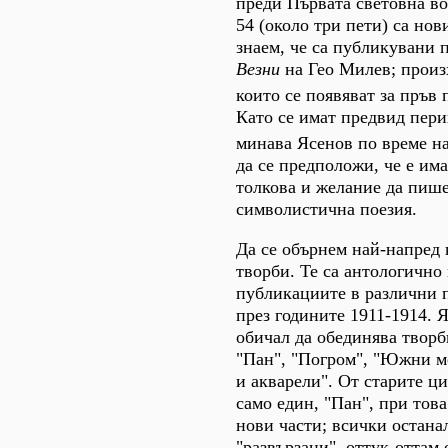
преди Първата световна в
54 (около три пети) са нови
знаем, че са публикувани пр
Везни
на Гео Милев; произ
които се появяват за пръв п
Като се имат предвид пери
минава Ясенов по време н
да се предположи, че е има
толкова и желание да пише
символистична поезия.
Да се обърнем най-напред 
творби. Те са антологично
публикациите в различни 
през годините 1911-1914. 
обичал да обединява творб
"Пан", "Погром", "Южни м
и акварели". От старите ци
само един, "Пан", при тов
нови части; всички остана
"развързани", оттук-оттам 