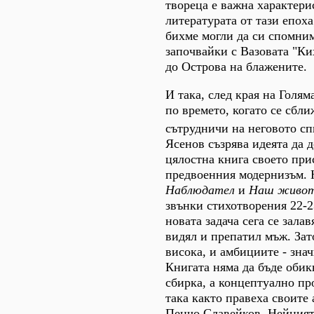
твореца е важна характери
литературата от тази епоха
бихме могли да си спомним
започвайки с Вазовата "Ки
до Острова на блажените.
И така, след края на Голям
по времето, когато се сбл
сътрудничи на неговото с
Ясенов съзрява идеята да 
цялостна книга своето при
предвоенния модернизъм. Н
Наблюдател
и
Наш живо
звънки стихотворения 22-2
новата задача сега се зала
видял и препатил мъж. Зато
висока, и амбициите - зна
Книгата няма да бъде обик
сбирка, а концептуално пр
така както правеха своите
Пенчо Славейков. Нейният