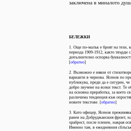
заключена в миналото душ
БЕЛЕЖКИ
1. Още по-малък е броят на тези, 
периода 1909-1912, както твърди с
допълнително оспорва буквалностт
[
обратно
]
2. Възможно е някои от стихотвор
варианти в чернова. Ясенов по пр
публикува, преди да е сигурен, ч
добро звучене на всеки текст. Те 
на основна преработка, за което с
различима тенденция към опростяв
новите текстове. [
обратно
]
3. Като офицер, Ясенов преживява
ранен на Добруджанския фронт, на
храброст, после пленен, накрая о
Именно там, в ежедневния сблъсък 