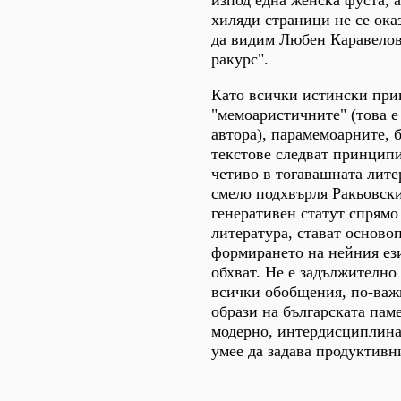
изпод една женска фуста, а
хиляди страници не се оказ
да видим Любен Каравелов
ракурс".
Като всички истински пр
"мемоаристичните" (това е
автора), парамемоарните, 
текстове следват принципи
четиво в тогавашната литер
смело подхвърля Ракьовски
генеративен статут спрямо
литература, стават осново
формирането на нейния ез
обхват. Не е задължително 
всички обобщения, по-важн
образи на българската пам
модерно, интердисциплина
умее да задава продуктивн