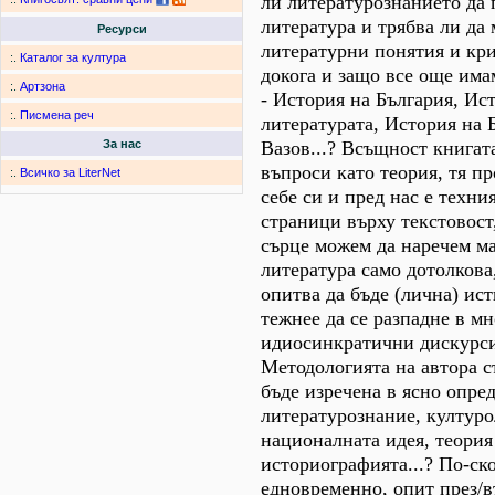
ли литературознанието да 
литература и трябва ли да
Ресурси
литературни понятия и кр
:.
Каталог за култура
докога и защо все още има
:.
Артзона
- История на България, Ис
:.
Писмена реч
литературата, История на Б
Вазов...? Всъщност книгата
За нас
въпроси като теория, тя пр
:.
Всичко за LiterNet
себе си и пред нас е техни
страници върху текстовост,
сърце можем да наречем ма
литература само дотолкова
опитва да бъде (лична) ис
тежнее да се разпадне в м
идиосинкратични дискурс
Методологията на автора 
бъде изречена в ясно опре
литературознание, културо
националната идея, теория
историографията...? По-ск
едновременно, опит през/