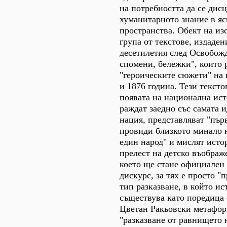
на потребността да се дис
хуманитарното знание в яс
пространства. Обект на из
група от текстове, издаден
десетилетия след Освобожд
спомени, бележки", които 
"героическите сюжети" на
и 1876 година. Тези текст
появата на национална ист
раждат заедно със самата и
нация, представляват "първ
провиди близкото минало к
един народ" и мислят исто
прелест на детско въображ
което ще стане официален
дискурс, за тях е просто "
тип разказване, в който и
съществува като поредица
Цветан Ракьовски метафор
"разказване от равнището н