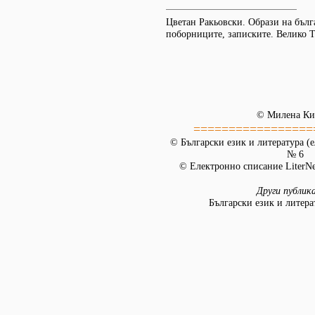
Цветан Ракьовски. Образи на бълга
поборниците, записките. Велико Т
© Милена Ки
=================
© Български език и литература (е
№ 6
© Електронно списание LiterNet
Други публик
Български език и литера