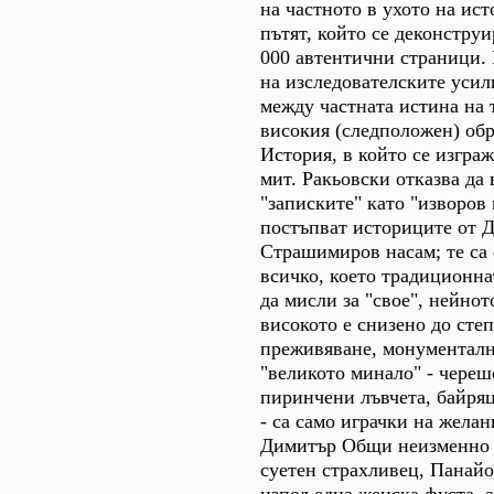
на частното в ухото на ист
пътят, който се деконструи
000 автентични страници.
на изследователските усил
между частната истина на 
високия (следположен) обр
История, в който се изгра
мит. Ракьовски отказва да
"записките" като "изворов 
постъпват историците от 
Страшимиров насам; те са 
всичко, което традиционна
да мисли за "свое", нейното
високото е снизено до сте
преживяване, монументалн
"великото минало" - череш
пиринчени лъвчета, байря
- са само играчки на жела
Димитър Общи неизменно 
суетен страхливец, Панай