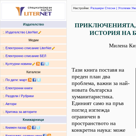
Настройки:
Разшири
Стесни
|
Уголеми
Ум
ПРИКЛЮЧЕНИЯТА, 
Издателство
ИСТОРИЯ НА 
:.
Издателство LiterNet
Медии
Милена Ки
:.
Електронно списание LiterNet
:.
Електронно списание БЕЛ
:.
Културни новини
Тази книга поставя на
Каталози
преден план два
:.
По дати
:
март
проблема, важни за най-
:.
Електронни книги
новата българска
хуманитаристика.
:.
Раздели / Рубрики
Единият само на пръв
:.
Автори
поглед изглежда
:.
Критика за авторите
ограничен в
Книжарници
пространството на
:.
Книжен пазар
конкретна наука: може
:.
Книгосвят: сравни цени