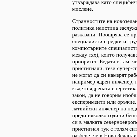
утвърждава като специфич
мислене.
Странностите на новозела
политика наистина заслужа
разказани. Поощрява се пр
специалисти с редки и тру
компютърните специалисти
между тях), които получав
приоритет. Бедата е там, ч
пристигнали, тези супер-с
не могат да си намерят раб
например ядрен инженер, п
където ядрената енергетика
закон, да не говорим изоб
експерименти или оръжие
латвийски инженер на под
преди няколко години беше
си в малката северноевроп
пристигнал тук с голям ент
разбере, че в Нова Зеланд