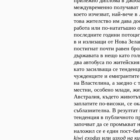
прилежно диплома в джоба
междувременно получават 
което изчезват, най-вече в
това жителство им дава до
работа или по-нататъшно о
последните години потоцит
в и излизащи от Нова Зела
постигнат почти равен бро
държавата в нещо като гол
два автобуса по житейския 
като засилваща се тенденц
чужденците и емигрантите
на Властелина, а заедно с 
местни, особено млади, жи
Австралия, където животът
заплатите по-високи, се о
съблазнителна. В резултат 
тенденция в публичното п
започват да се промъкват 
наложил се е един пост-би
kiwi exodus
или
изход на к