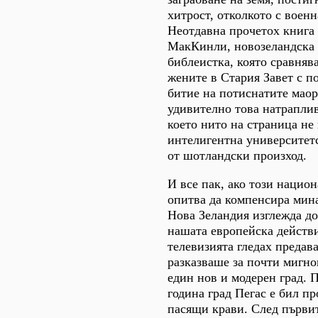
хитрост, отколкото с военн
Неотдавна прочетох книга
МакКинли, новозеландска
библеистка, която сравня
жените в Стария Завет с п
битие на потиснатите маор
удивително това натраплив
което нито на страница не 
интелигентна университет
от шотландски произход.
И все пак, ако този нацио
опитва да компенсира мин
Нова Зеландия изглежда до
нашата европейска действ
телевизията гледах предава
разказваше за почти мигно
един нов и модерен град. 
година град Пегас е бил пр
пасящи крави. След първи