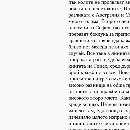
пък колите не проявяват 
волята на пешеходците. В
разликата с Австралия и С
много голяма. Второто нещ
напомни за София, бяха хо
преравят боклука за препи
сравнението трябва да кажа
близо пет месеца не видях
случай. Все така в линията
природата-рай ще добавя м
книгата на Гинес, сред дъ
брой кражби с взлом, Нова
присъства на трето място; 
високо равнище на обща п
на трето, а по кражби на к
високото второ място. Какт
краде всичко. На мои позн
живеят там, една нощ от п
изчезнало цялото изпрано б
и гащи. Злите езици обвин
престъпност главно т.нар.