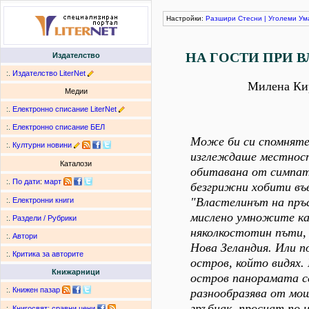
Настройки:
Разшири
Стесни
|
Уголеми
Ум
НА ГОСТИ ПРИ 
Издателство
:.
Издателство LiterNet
Милена Ки
Медии
:.
Електронно списание LiterNet
:.
Електронно списание БЕЛ
Може би си спомняте
:.
Културни новини
изглеждаше местнос
Каталози
обитавана от симпа
:.
По дати
:
март
безгрижни хобити въ
"Властелинът на пръ
:.
Електронни книги
мислено умножите к
:.
Раздели / Рубрики
няколкостотин пъти,
:.
Автори
Нова Зеландия. Или п
:.
Критика за авторите
остров, който видях
Книжарници
остров панорамата с
:.
Книжен пазар
разнообразява от мо
гръбнак, проснат по 
:.
Книгосвят: сравни цени