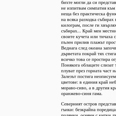
бихте могли да си представ
не изпитвам симпатия към
неща без практическа функ
на всяка разходка събирах
килограм, после ги хвърлях
събирах... Край мен местн
своите кучета или тичаха 
пълен прилив плажът прос
Веднага след океана започ
дърветата покрай тях стига
всичко това се простира о
Понякога облаците слизат 
плуват през горната част н
Залезът постига неописуем
цветове: в единия край не
мораво-сиво, а в другия кр
оранжево-синя гама.
Северният остров представ
гънки: безкрайна поредица
полянки, осеяни с китки д