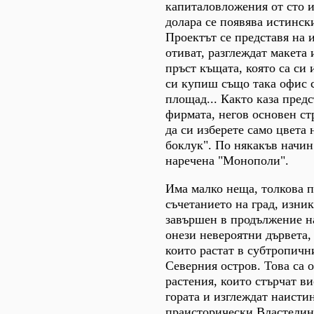
капиталовложения от сто 
долара се появява истински
Проектът се представя на 
отиват, разглеждат макета 
пръст къщата, която са си
си купиш също така офис с
площад... Както каза пред
фирмата, негов основен ст
да си изберете само цвета 
боклук". По някакъв начин
наречена "Монополи".
Има малко неща, толкова п
съчетанието на град, изни
завършен в продължение на
онези невероятни дървета,
които растат в субтропичн
Северния остров. Това са 
растения, които стърчат ви
гората и изглеждат наисти
праисторически Властелин