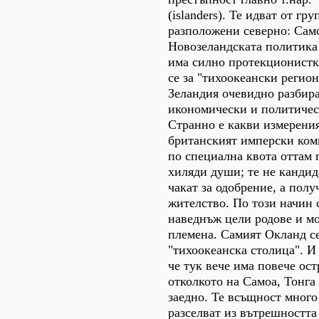
(islanders). Те идват от гру
разположени северно: Само
Новозеландската политика
има силно протекционистк
се за "тихоокеански регион
Зеландия очевидно разбира
икономически и политичес
Странно е какви измерени
британският имперски ком
по специална квота оттам 
хиляди души; те не кандида
чакат за одобрение, а полу
жителство. По този начин 
наведнъж цели родове и м
племена. Самият Окланд с
"тихоокеанска столица". И
че тук вече има повече ос
отколкото на Самоа, Тонга
заедно. Те всъщност много 
разселват из вътрешността 