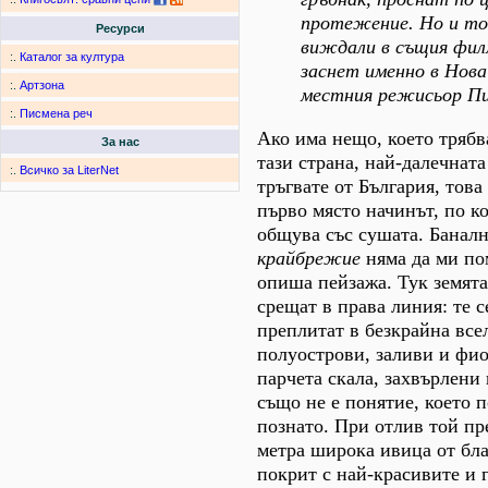
протежение. Но и то
Ресурси
виждали в същия фил
:.
Каталог за култура
заснет именно в Нова
:.
Артзона
местния режисьор П
:.
Писмена реч
Ако има нещо, което трябв
За нас
тази страна, най-далечната
:.
Всичко за LiterNet
тръгвате от България, това
първо място начинът, по к
общува със сушата. Баналн
крайбрежие
няма да ми пом
опиша пейзажа. Тук земята
срещат в права линия: те 
преплитат в безкрайна все
полуострови, заливи и фи
парчета скала, захвърлени
също не е понятие, което 
познато. При отлив той пр
метра широка ивица от бла
покрит с най-красивите и 