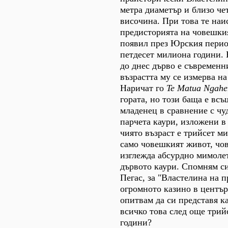
метра диаметър и близо че
височина. При това те наи
предисторията на човешкия
появил през Юрския период
петдесет милиона години.
до днес дърво е съвременн
възрастта му се измерва на
Наричат го
Te Matua Ngahe
гората, но този баща е вс
младенец в сравнение с чу
парчета каури, изложени в
чиято възраст е трийсет м
само човешкият живот, чо
изглежда абсурдно мимолет
дървото каури. Спомням си
Пегас, за "Властелина на п
огромното казино в център
опитвам да си представя к
всичко това след още трий
години?