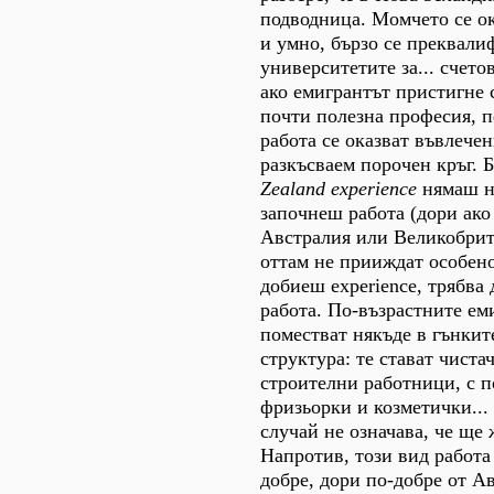
подводница. Момчето се о
и умно, бързо се преквали
университетите за... счето
ако емигрантът пристигне 
почти полезна професия, п
работа се оказват въвлечен
разкъсваем порочен кръг. 
Zealand experience
нямаш н
започнеш работа (дори ако
Австралия или Великобрит
оттам не прииждат особено
добиеш experience, трябва 
работа. По-възрастните ем
поместват някъде в гънкит
структура: те стават чиста
строителни работници, с п
фризьорки и козметички...
случай не означава, че ще 
Напротив, този вид работа
добре, дори по-добре от А