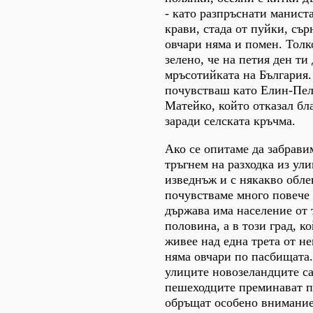
- като разпръснати маниста
крави, стада от пуйки, сър
овчари няма и помен. Толк
зелено, че на петия ден ти
мръсотийката на България. 
почувстваш като Елин-Пел
Матейко, който отказал бла
заради селската кръчма.
Ако се опитаме да забрави
тръгнем на разходка из ул
изведнъж и с някакво обле
почувстваме много повече 
държава има население от
половина, а в този град, ко
живее над една трета от не
няма овчари по пасбищата.
улиците новозеландците са
пешеходците преминават по
обръщат особено внимание