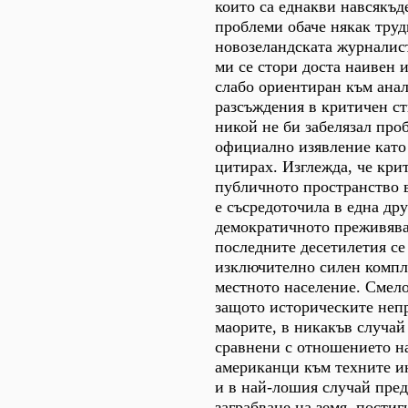
които са еднакви навсякъде
проблеми обаче някак труд
новозеландската журналис
ми се стори доста наивен 
слабо ориентиран към ана
разсъждения в критичен ст
никой не би забелязал про
официално изявление като 
цитирах. Изглежда, че кри
публичното пространство 
е съсредоточила в една дру
демократичното преживява
последните десетилетия се
изключително силен компл
местното население. Смело
защото историческите неп
маорите, в никакъв случай 
сравнени с отношението н
американци към техните и
и в най-лошия случай пред
заграбване на земя, постиг