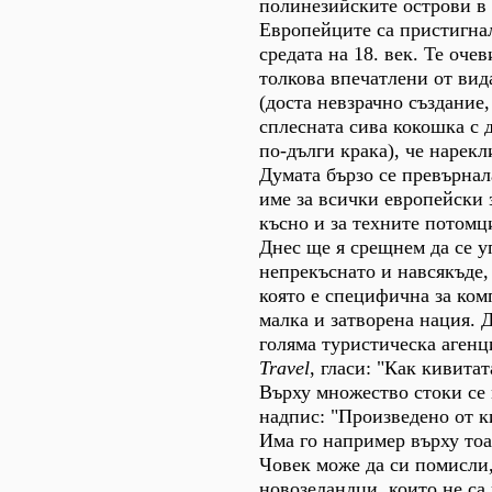
полинезийските острови в
Европейците са пристигнал
средата на 18. век. Те оче
толкова впечатлени от вид
(доста невзрачно създание
сплесната сива кокошка с 
по-дълги крака), че нарекл
Думата бързо се превърнал
име за всички европейски 
късно и за техните потомц
Днес ще я срещнем да се у
непрекъснато и навсякъде,
която е специфична за ком
малка и затворена нация. 
голяма туристическа агенц
Travel
, гласи: "Как кивитат
Върху множество стоки се
надпис: "Произведено от к
Има го например върху тоа
Човек може да си помисли,
новозеландци, които не са 