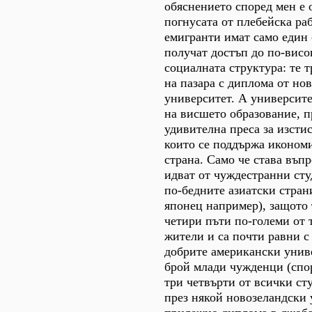
обяснението според мен е 
погнусата от плебейска ра
емигранти имат само един 
получат достъп до по-висо
социалната структура: те т
на пазара с диплома от но
университет. А университет
на висшето образование, п
удивителна преса за изстис
които се поддържа икономи
страна. Само че става въпр
идват от чуждестранни сту
по-бедните азиатски стра
японец например), защото 
четири пъти по-големи от 
жители и са почти равни с 
добрите американски унив
брой млади чужденци (спо
три четвърти от всички ст
през някой новозеландски 