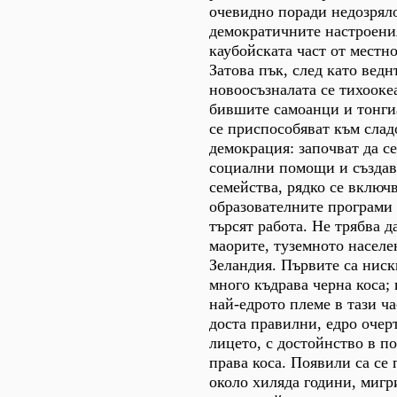
очевидно поради недозрял
демократичните настроения
каубойската част от местн
Затова пък, след като ведн
новоосъзналата се тихооке
бившите самоанци и тонги
се приспособяват към слад
демокрация: започват да се
социални помощи и създав
семейства, рядко се включв
образователните програми 
търсят работа. Не трябва д
маорите, туземното населе
Зеландия. Първите са ниск
много къдрава черна коса;
най-едрото племе в тази ч
доста правилни, едро очер
лицето, с достойнство в по
права коса. Появили са се 
около хиляда години, мигр