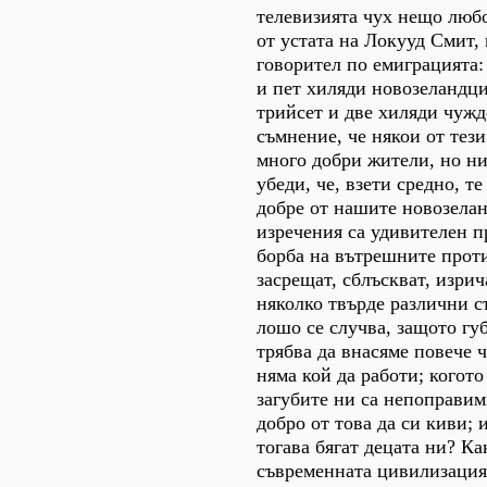
телевизията чух нещо люб
от устата на Локууд Смит,
говорител по емиграцията:
и пет хиляди новозеландци
трийсет и две хиляди чуж
съмнение, че някои от тез
много добри жители, но ни
убеди, че, взети средно, те
добре от нашите новозелан
изречения са удивителен п
борба на вътрешните проти
засрещат, сблъскват, изрич
няколко твърде различни 
лошо се случва, защото гу
трябва да внасяме повече 
няма кой да работи; когото
загубите ни са непоправим
добро от това да си киви; 
тогава бягат децата ни? Ка
съвременната цивилизация