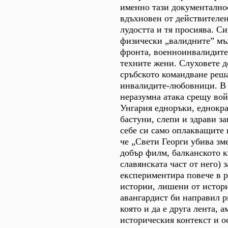
именно тази документално
вдъхновен от действителен
лудостта и тя просиява. С
физически „валидните” мъ
фронта, военноинвалидите
техните жени. Слуховете д
сръбското командване реш
инвалидите-любовници. В 
неразумна атака срещу вой
Унгария едноръки, еднокра
бастуни, слепи и здрави за
себе си само оплакващите
че „Свети Георги убива зм
добър филм, балканското к
славянската част от него) 
експериментира повече в р
истории, лишени от истор
авангардист би направил р
която и да е друга лента, 
историческия контекст и о