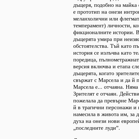
дъщеря, подобно на майка 
е прототип на онези интро
меланхолични или флегмат
темперамент) личности, ко
фикционалните истории. В
дъщерята умира при неизя
обстоятелства. Тъй като п
история се излъчва като т
поредица, пълнометражнат
версия включва и етапа сл
дъщерята, когато зрителите
свържат с Марсела и да й 
Марсела е... отчаяна. Няма
Зрителят е отчаян. Действ
пожелала да превърне Мар
й в трагични персонажи и 
намесила в живота им, за 
духа на онези нови европе
„последните луди”.