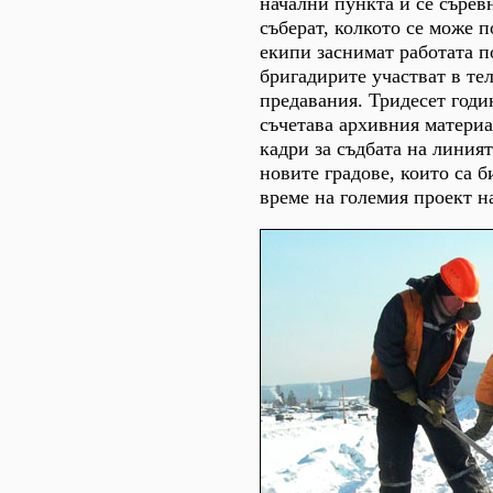
начални пункта и се сърев
съберат, колкото се може 
екипи заснимат работата п
бригадирите участват в те
предавания. Тридесет год
съчетава архивния матери
кадри за съдбата на линият
новите градове, които са 
време на големия проект н