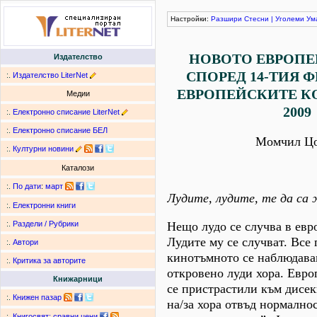
Настройки:
Разшири
Стесни
|
Уголеми
Ум
НОВОТО ЕВРОПЕ
Издателство
СПОРЕД 14-ТИЯ 
:.
Издателство LiterNet
ЕВРОПЕЙСКИТЕ 
Медии
2009
:.
Електронно списание LiterNet
:.
Електронно списание БЕЛ
Момчил Ц
:.
Културни новини
Каталози
:.
По дати
:
март
Лудите, лудите, те да са
:.
Електронни книги
Нещо лудо се случва в евр
:.
Раздели / Рубрики
Лудите му се случват. Все 
:.
Автори
кинотъмното се наблюдава
:.
Критика за авторите
откровено луди хора. Евро
Книжарници
се пристрастили към дисек
:.
Книжен пазар
на/за хора отвъд нормалнос
:.
Книгосвят: сравни цени