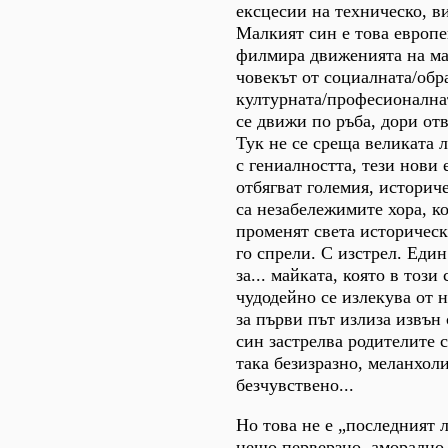
ексцесии на техническо, в
Малкият син е това европе
филмира движенията на мал
човекът от социалната/обр
културната/професионална
се движи по ръба, дори от
Тук не се среща великата 
с гениалността, тези нови
отбягват големия, историч
са незабележимите хора, к
променят света историческ
го спрели. С изстрел. Един
за... майката, която в този
чудодейно се излекува от 
за първи път излиза извън
син застрелва родителите с
така безизразно, меланхол
безчувствено...
Но това не е „последният 
нещо перверзно, аморално