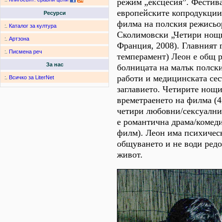
режим „ексцесия”. Фестив
европейските копродукции
Ресурси
филма на полския режись
:.
Каталог за култура
Сколимовски „Четири нощ
:.
Артзона
Франция, 2008). Главният 
:.
Писмена реч
темперамент) Леон е общ 
За нас
болницата на малък полски
работи и медицинската сес
:.
Всичко за LiterNet
заглавието. Четирите нощи
времетраенето на филма (4х
четири любовни/сексуални
е романтична драма/комед
филм). Леон има психичес
общуването и не води редо
живот.