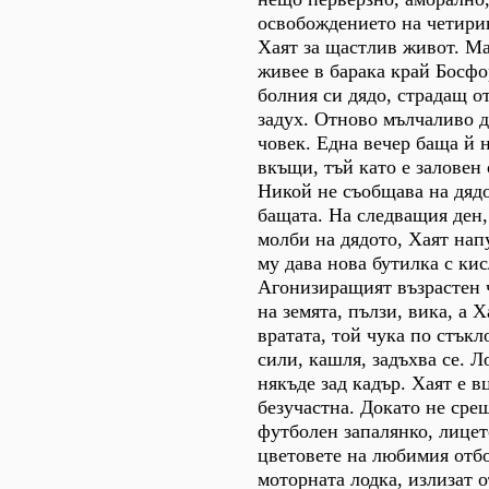
освобождението на четири
Хаят за щастлив живот. М
живее в барака край Босфо
болния си дядо, страдащ о
задух. Отново мълчаливо д
човек. Една вечер баща й 
вкъщи, тъй като е заловен
Никой не съобщава на дядо
бащата. На следващия ден,
молби на дядото, Хаят нап
му дава нова бутилка с ки
Агонизиращият възрастен 
на земята, пълзи, вика, а 
вратата, той чука по стъкл
сили, кашля, задъхва се. Л
някъде зад кадър. Хаят е 
безучастна. Докато не сре
футболен запалянко, лицет
цветовете на любимия отбо
моторната лодка, излизат о