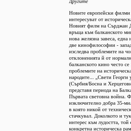
Другите
Новите европейски филми 
интересуват от историческ
Новият филм на Сърджан Д
връща към балканското мин
нова желязна завеса, една
две кинофилософии - запа
изследва проблемите на ч
отклоненията й от нормалн
балканското кино често се
проблемите на историческа
народите... „Свети Георги 
(Сърбия/Босна и Херцегови
представя периода на Балк
Първата световна война. 
изключително добра 35-ми
в която никой от техничес
стачкувал. Доколкото и ту
интерес към лудостта, той
конкретна историческа ра