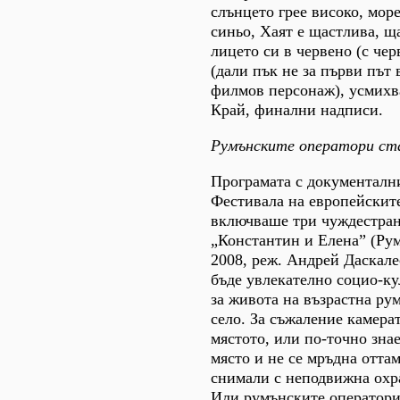
слънцето грее високо, мор
синьо, Хаят е щастлива, щ
лицето си в червено (с чер
(дали пък не за първи път 
филмов персонаж), усмихва
Край, финални надписи.
Румънските оператори ст
Програмата с документалн
Фестивала на европейскит
включваше три чуждестран
„Константин и Елена” (Ру
2008, реж. Андрей Даскал
бъде увлекателно социо-ку
за живота на възрастна ру
село. За съжаление камера
мястото, или по-точно зна
място и не се мръдна оттам
снимали с неподвижна охр
Или румънските оператори