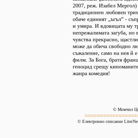
2007, реж. Изабел Мергол)
традиционен любовен триъ
обаче единият „ъгъл” - съп
и умира. И вдовицата му т
непрежалимата загуба, но 
чувства прекрасно, щастли
може да обича свободно лю
съжаление, само на нея й е
филм. За Бога, братя франц
геноцид срещу киноманите 
жанра комедия!
©
Момчил Ц
=================
© Електронно списание LiterNet