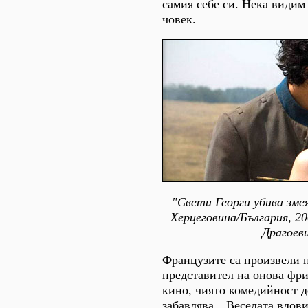
самия себе си. Нека видим
човек.
"Свети Георги убива зме
Херцеговина/България, 2
Драгоев
Французите са произвели 
представител на онова фр
кино, чиято комедийност д
забавлява. „Веселата вдов