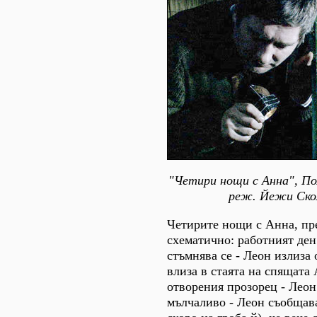
"Четири нощи с Анна", По
реж. Йежи Ско
Четирите нощи с Анна, пр
схематично: работният ден
стъмнява се - Леон излиза
влиза в стаята на спящата
отворения прозорец - Лео
мълчаливо - Леон съобщава