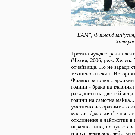
"БАМ", Финландия/Русия
Хилтун
Третата чуждестранна лен
(Чехия, 2006, реж. Хелена
отчайваща. Но не заради с
технически екип. Историят
Филмът започва с архивни
години - брака на главния
раждането на двете й деца,
години на самотна майка..
умствено недоразвит - как
малкият/„малкият” човек 
отклонения е лайтмотив в 
игрално кино, но тук става
и друг режисьор, действит