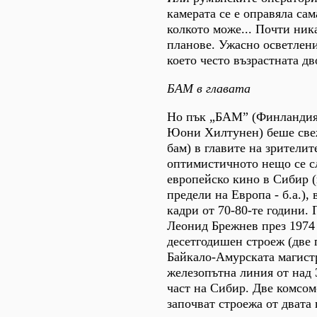
камерата се е оправяла сам
колкото може... Почти ник
планове. Ужасно осветлени
което често възрастната дв
БАМ в главата
Но пък „БАМ” (Финландия/
Юони Хилтунен) беше свеж
бам) в главите на зрителит
оптимистичното нещо се с
европейско кино в Сибир (
предели на Европа - б.а.),
кадри от 70-80-те години. 
Леонид Брежнев през 1974 
десетгодишен строеж (две 
Байкало-Амурската магист
железопътна линия от над 
част на Сибир. Две комсо
започват строежа от дват