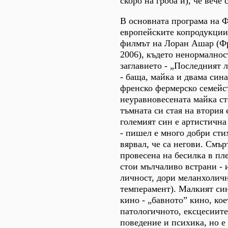
скоро на гроба й), че вече
В основната програма на Ф
европейските копродукции
филмът на Лоран Ашар (Фр
2006), където ненормалнос
заглавието - „Последният 
- баща, майка и двама сина
френско фермерско семейс
неуравновесената майка ст
тъмната си стая на втория 
големият син е артистична
- пишел е много добри стих
вярвал, че са негови. Смър
провесена на бесилка в пл
стои мълчаливо встрани - 
личност, дори меланхоличн
темперамент). Малкият син
кино - „бавното” кино, кое
патологичното, ексцесиит
поведение и психика, но е