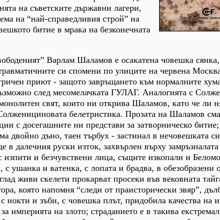
днята на съветските държавни лагери,
ема на “най-справедливия строй” на
овешкото битие в мрака на безконечната
вободеният” Варлам Шаламов е осакатена човешка сянка,
травматичните си спомени по улиците на червена Москва
тричен приют - защото завръщането към нормалните хум
възможно след месомелачката ГУЛАГ. Аналогията с Солж
монолитен свят, които ни открива Шаламов, като че ли н
Солженициновата белетристика. Прозата на Шаламов сма
ии с досегашните ни представи за затворническо битие;
а двойно дъно, таен търбух - застинал в нечовешката с
де в далечния руски изток, захвърлен върху замръзналата
 изпити и безчувствени лица, същите изкопали и Беломо
с ушанка и ватенка, с лопата и брадва, в обезобразени 
лад живи скелети прокарват просеки във вековната тайг
тора, която напомня “следи от праисторически звяр”, дъл
 с нокти и зъби, с човешка плът, придобила качества на 
за империята на злото; страданието е в такива екстремал