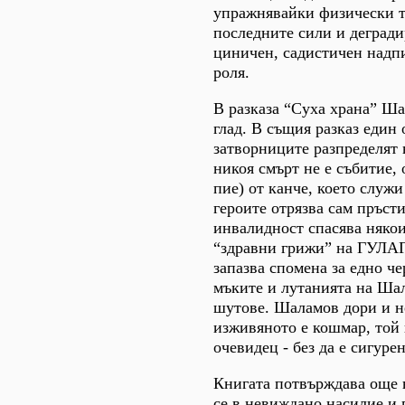
упражнявайки физически тр
последните сили и деградир
циничен, садистичен надпи
роля.
В разказа “Суха храна” Ша
глад. В същия разказ един 
затворниците разпределят в
никоя смърт не е събитие, 
пие) от канче, което служи
героите отрязва сам пръст
инвалидност спасява някои
“здравни грижи” на ГУЛАГ, 
запазва спомена за едно ч
мъките и лутанията на Шал
шутове. Шаламов дори и не
изживяното е кошмар, той 
очевидец - без да е сигурен
Книгата потвърждава още н
се в невиждано насилие и