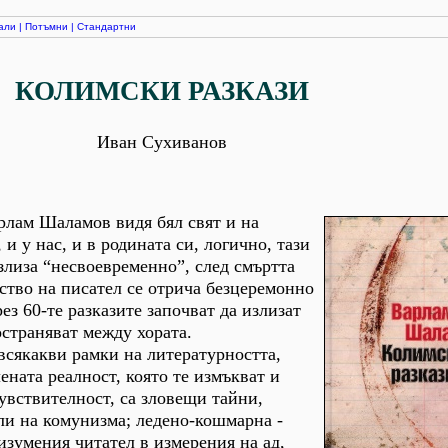
али
|
Потъмни
|
Стандартни
КОЛИМСКИ РАЗКАЗИ
Иван Сухиванов
рлам Шаламов видя бял свят и на
 и у нас, и в родината си, логично, тази
излиза “несвоевременно”, след смъртта
нство на писател се отрича безцеремонно
з 60-те разказите започват да излизат
остраняват между хората.
всякакви рамки на литературността,
ената реалност, която те измъкват и
увствителност, са зловещи тайни,
ли на комунизма; ледено-кошмарна -
изумения читател в измерения на ад,