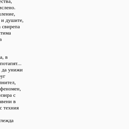
ества,
ислено.
пление,
 и душите,
а свирепа
атима
а
а, в
отапят...
а да унижи
руг
лнител,
 феномен,
изира с
авени в
с техния
глежда