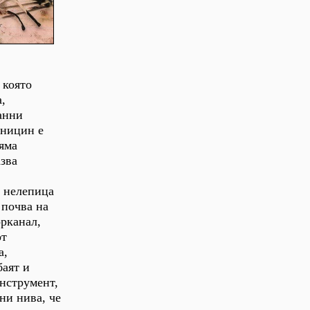
 която
,
анни
еницин е
яма
зва
и нелепица
 почва на
рканал,
от
а,
баят и
инструмент,
ни нива, че