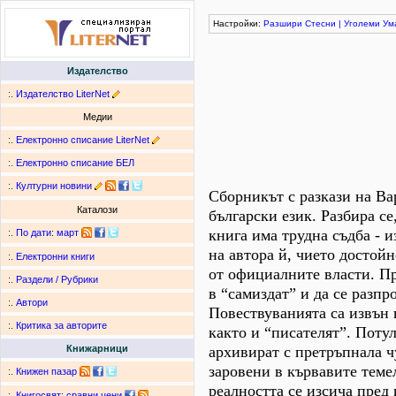
Настройки:
Разшири
Стесни
|
Уголеми
Ум
Издателство
:.
Издателство LiterNet
Медии
:.
Електронно списание LiterNet
:.
Електронно списание БЕЛ
:.
Културни новини
Сборникът с разкази на Ва
Каталози
български език. Разбира се,
книга има трудна съдба - 
:.
По дати
:
март
на автора й, чието достой
:.
Електронни книги
от официалните власти. Пре
:.
Раздели / Рубрики
в “самиздат” и да се разпр
:.
Автори
Повествуванията са извън 
:.
Критика за авторите
както и “писателят”. Потул
архивират с претръпнала ч
Книжарници
заровени в кървавите теме
:.
Книжен пазар
реалността се изсича пред 
:.
Книгосвят: сравни цени