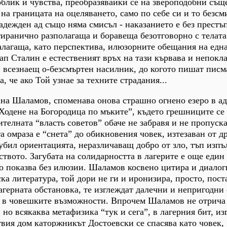
облик и чувства, преобразявайки се на звероподобни същ
а границата на оцеляването, само по себе си и то безсм
адежден ад също няма смисъл - наказанието е без престъ
 тиранично разполагаща и боравеща безотговорно с телата
алагаща, като перспектива, илюзорните обещания на едн
ап Сталин е естественият връх на тази кървава и непокл
 всезнаещ о-безсмъртен насилник, до когото пишат писм
а, че ако Той узнае за техните страдания...
 на Шаламов, споменава онова страшно огнено езеро в ад
одене на Богородица по мъките”, където грешниците се п
ителната “власть советов” обаче не забравя и не пропуск
а омраза е “снета” до обикновения човек, изтезаван от д
убил ориентацията, неразличаващ добро от зло, тъп изпъ
ството. Загубата на солидарността в лагерите е още един
 показва без илюзии. Шаламов косвено цитира и диалог
ка литература, той дори не ги и иронизира, просто, пост
агерната обстановка, те изглеждат далечни и непригодни 
а в човешките възможности. Впрочем Шаламов не отрича
но всякаква метафизика “тук и сега”, в лагерния бит, из
вия дом каторжникът Достоевски се спасява като човек,