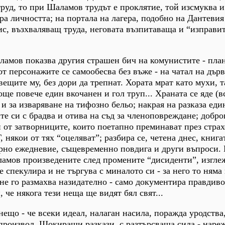
уд, то при Шаламов трудът е проклятие, той изсмуква и
а личността; на портала на лагера, подобно на Дантевия 
с, възхваляващ труда, неговата възпитаваща и “изправи
ламов показва другия страшен бич на комунистите - пл
от персонажите се самообесва без въже - на чатал на дърв
ещите му, без дори да трепнат. Хората мрат като мухи, т
още повече един вкочанен и гол труп... Храната се яде (
 и за изваряване на тифозно бельо; накрая на разказа еди
ите си с брадва и отива на съд за членоповреждане; добр
 от затворниците, които поетапно преминават през стра
някои от тях “оцеляват”; разбира се, четена днес, книгат
ерно ежедневие, същевременно повдига и други въпроси.
амов произведените след промените “дисиденти”, изгле
 спекулира и не търгува с миналото си - за него то няма
не го размахва назидателно - само документира правдиво
, че някога тези неща ще видят бял свят...
ещо - че всеки идеал, налаган насила, поражда уродства
 произвол. Шокиращи разкази, с разтърсваща сила - нар