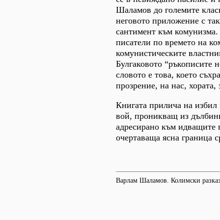
Шаламов до големите класи
неговото приложение с так
сантимент към комунизма. 
писатели по времето на ко
комунистическите властниц
Булгаковото “ръкописите н
словото е това, което съхр
прозрение, на нас, хората,
Книгата прилича на избил 
вой, проникващ из дълбин
адресирано към идващите п
очертаваща ясна граница с
Варлам Шаламов. Колимски разказ