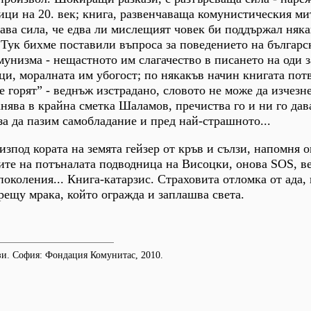
ци на 20. век; книга, развенчаваща комунистическия ми
ава сила, че едва ли мислещият човек би поддържал няк
Тук бихме поставили въпроса за поведението на българс
мунизма - нещастното им слагачество в писането на оди з
и, моралната им убогост; по някакъв начин книгата пот
е горят” - веднъж изстрадано, словото не може да изчезн
анява в крайна сметка Шаламов, пречиства го и ни го дав
 за да пазим самобладание и пред най-страшното...
изпод кората на земята гейзер от кръв и сълзи, напомня 
ите на потъналата подводница на Висоцки, онова SOS, в
околения... Книга-катарзис. Страховита отломка от ада,
рещу мрака, който огражда и заплашва света.
и. София: Фондация Комунитас, 2010.