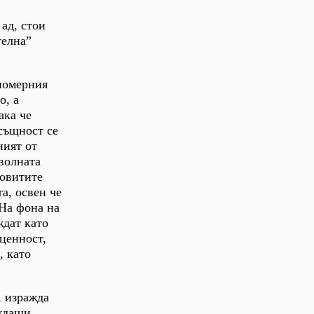
ад, стои
телна”
аномерния
о, а
ака че
всъщност се
ният от
оволната
ховитите
а, освен че
 На фона на
ждат като
 ценност,
, като
, изражда
еждащи