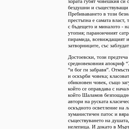
хората губят човешкия си 
бездушни и съществуващи н
Пребиваването в този безн
престъпна е самата власт,
с бъдещето и миналото - н
утопия; параноичният сатр
пирамида, всевиждащият и
затворниците, със заблудат
Достоевски, този предтеча
средновековния апокриф “Х
“и бог ги забравя”. Отмъст
и оскърби човека; класоват
обикновен човек, също заг
който се оправдава с начал
който Шаламов безпощадно
автори на руската класичес
оскъдното осветление на л
хуманистичен патос и вяр
съществуването на душата, 
нелепица. И докато в Мърт