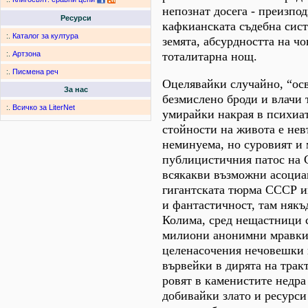
непознат досега - преизпо
Ресурси
кафкианската съдебна сист
:.
Каталог за култура
земята, абсурдността на ч
тоталитарна нощ.
:.
Артзона
:.
Писмена реч
Оцелявайки случайно, “ос
За нас
безмислено броди и влачи 
:.
Всичко за LiterNet
умирайки накрая в психиа
стойности на живота е не
неминуема, но суровият и 
публицистичния патос на 
всякакви възможни асоциац
гигантската тюрма СССР им
и фантастичност, там някъ
Колима, сред нещастници с
милиони анонимни мравки, 
целенасочения нечовешки г
вървейки в дирята на трак
ровят в каменистите недра
добивайки злато и ресурси 