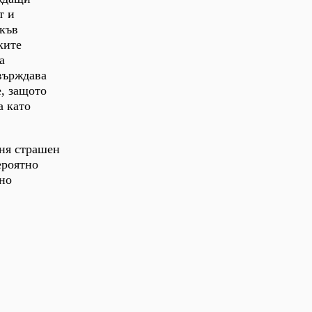
т и
акъв
ките
а
върждава
е, защото
а като
оня страшен
ероятно
 но