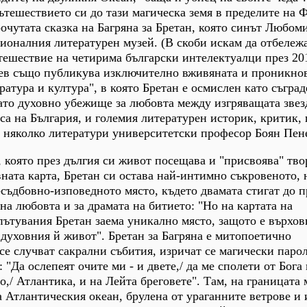
пътешествието си до тази магическа земя в пределите на 
чутата сказка на Багряна за Бретан, която синът Любом
оналния литературен музей. (В скоби искам да отбележа
тешествие на четирима български интелектуалци през 201
ев също публикува изключително вживяната и проникнов
ратура и култура", в която Бретан е осмислен като съград
ато духовно убежище за любовта между изгряващата звез
са на България, и големия литературен историк, критик, 
е няколко литератури университетски професор Боян Пене
, която през дългия си живот посещава и "присвоява" тв
вната карта, Бретан си остава най-интимно съкровеното, 
съдбовно-изповедното място, където двамата стигат до п
а любовта и за драмата на битието: "Но на картата на
ътувания Бретан заема уникално място, защото е върхов
духовния й живот". Бретан за Багряна е митопоетично
 се случват сакрални събития, изричат се магически паро
 "Да ослепеят очите ми - и двете,/ да ме сполети от Бога
то,/ Атлантика, и на Лейта бреговете". Там, на границата
а Атлантическия океан, брулена от ураганните ветрове и 