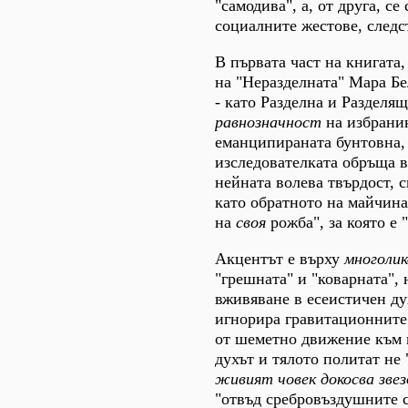
"самодива", а, от друга, с
социалните жестове, следс
В първата част на книгата
на "Неразделната" Мара Бе
- като Разделна и Разделящ
равнозначност
на избраник
еманципираната бунтовна,
изследователката обръща в
нейната волева твърдост, 
като обратното на майчина
на
своя
рожба", за която е 
Акцентът е върху
многоли
"грешната" и "коварната", 
вживяване в есеистичен дух
игнорира гравитационните 
от шеметно движение към 
духът и тялото политат не 
живият човек докосва зве
"отвъд сребровъздушните с