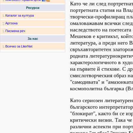
Като че ли след портретна
Ресурси
портретната статия на Вла
творчески-профилиращ пла
:.
Каталог за култура
омаловажавам всички след
:.
Артзона
наследството на поетесата
:.
Писмена реч
Мешеков е критикът, който
За нас
литература, а преди него В
:.
Всичко за LiterNet
свръхавторитетен златорож
родната литературнокрити
характерологичното в худо
на първите й стихове. С др
смислотворческия образ на
"самодивата" и "амазонкат
космополитна българка (Вл
Като сериозен литературен
българското интерпретатор
"блокират", както би се и
критически визии. Така че
различни аспекти при порт
толкова "дълбае" "текста Б