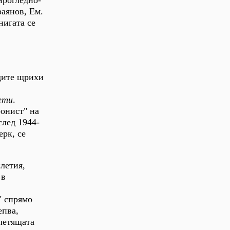
раянов, Ем.
нигата се
ащите щрихи
ети
.
ронист" на
след 1944-
ерк, се
илетия,
 в
" спрямо
епва,
 летящата