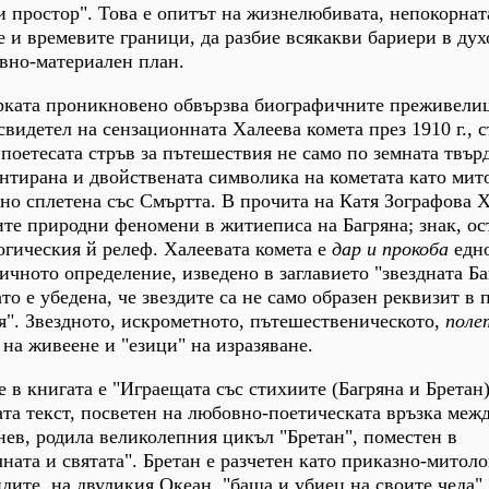
и простор". Това е опитът на жизнелюбивата, непокорнат
 и времевите граници, да разбие всякакви бариери в дух
вно-материален план.
торката проникновено обвързва биографичните преживели
свидетел на сензационната Халеева комета през 1910 г., с
поетесата стръв за пътешествия не само по земната твърд
ментирана и двойствената символика на кометата като ми
но сплетена със Смъртта. В прочита на Катя Зографова 
ите природни феномени в житиеписа на Багряна; знак, ос
огическия й релеф. Халеевата комета е
дар и прокоба
едно
ичното определение, изведено в заглавието "звездната Ба
ато е убедена, че звездите са не само образен реквизит в 
я". Звездното, искрометното, пътешественическото,
поле
на живеене и "езици" на изразяване.
 в книгата е "Играещата със стихиите (Багряна и Бретан)
та текст, посветен на любовно-поетическата връзка меж
нев, родила великолепния цикъл "Бретан", поместен в
ната и святата". Бретан е разчетен като приказно-митол
ндите, на двуликия Океан, "баща и убиец на своите чеда".