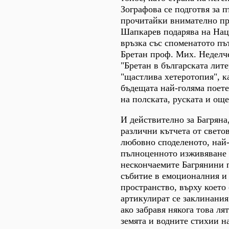
Зографова се подготвя за 
прочитайки внимателно про
Шапкарев подарява на Наци
връзка със споменатото пъ
Бретан проф. Мих. Неделч
"Бретан в българската лите
"щастлива хетеротопия", к
бъдещата най-голяма поете
на полската, руската и ощ
И действително за Багряна
различни кътчета от свето
любовно споделеното, най-
пълноценното изживяване н
нескончаемите Багрянини п
събитие в емоционалния и 
пространство, върху което
артикулират се заклинания:
ако забравя някога това ля
земята и водните стихии н