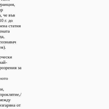
Франция,
ир
, че във
0 г. до
ена статия
ената
да,
познавач
в).
орчески
най-
розрения за
ното
ли,
 проклятие,/
 между
изгаряна от