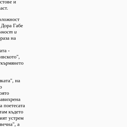
кстове и
аст.
положност
 Дора Габе
нност и
раза на
ата -
ивското",
ткърмянето
ката", на
о
оято
завихрена
а поетесата
 там където
вият устрем
вечна", а