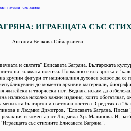
али
|
Потъмни
|
Стандартни
АГРЯНА: ИГРАЕЩАТА СЪС СТИ
Антония Велкова-Гайдаржиева
"вечната и святата" Елисавета Багряна. Българската култу
ието на голямата поетеса. Нормално е във връзка с "кал
на крупни фигури от националния духовен живот да се п
 непубликувани до момента архивни материали, биограф
ия житейски и творчески път. Веднага искам да отбележа,
на излязоха няколко важни издания, които обогатяват, ок
аменитата българска и световна поетеса. Сред тях са "Ба
инова и Людмил Димитров, "Елисавета Багряна. Писма"
, редакция и коментар от Людмила Хр. Малинова. И, разб
 "Играещата със стихиите Елисавета Багряна".