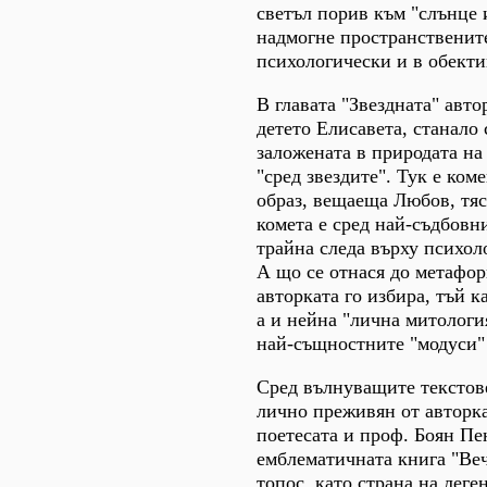
светъл порив към "слънце 
надмогне пространствените
психологически и в обекти
В главата "Звездната" ав
детето Елисавета, станало 
заложената в природата на 
"сред звездите". Тук е ко
образ, вещаеща Любов, тяс
комета е сред най-съдбовн
трайна следа върху психол
А що се отнася до метафор
авторката го избира, тъй к
а и нейна "лична митологи
най-същностните "модуси" 
Сред вълнуващите текстове
лично преживян от авторка
поетесата и проф. Боян Пе
емблематичната книга "Веч
топос, като страна на леге