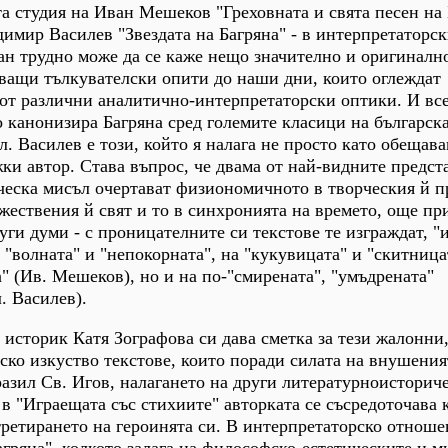
та студия на Иван Мешеков "Греховната и свята песен на 
димир Василев "Звездата на Багряна" - в интерпретаторск
н трудно може да се каже нещо значително и оригинално
ващи тълкувателски опити до наши дни, които оглеждат
 от различни аналитично-интерпретаторски оптики. И все
 канонизира Багряна сред големите класици на българск
л. Василев е този, който я налага не просто като обещава
ки автор. Става въпрос, че двама от най-видните предст
ческа мисъл очертават физиономичното в творческия й п
жествения й свят и то в синхронията на времето, още пр
уги думи - с проницателните си текстове те изграждат, "
 "волната" и "непокорната", на "кукувицата" и "скитница
а" (Ив. Мешеков), но и на по-"смирената", "умъдрената"
. Василев).
 историк Катя Зографова си дава сметка за тези жалонни,
ско изкуство текстове, които поради силата на внушения
зразил Св. Игов, налагането на други литературноисторич
 в "Играещата със стихиите" авторката се съсредоточава 
ретирането на героинята си. В интерпретаторско отноше
агряна", колкото залага на философско-естетическите и м