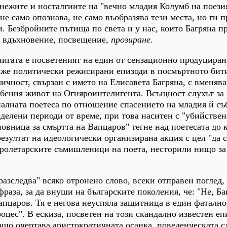
пнежите и носталгиите на "вечно младия Колумб на поези
не само опознава, не само въобразява тези места, но ги 
. Безбройните пътища по света и у нас, които Багряна пр
о вдъхновение, посвещение,
прозиране
.
нигата е посветеният на един от сензационно продуциран
е политически режисирани епизоди в посмъртното бит
ичност, свързан с името на Елисавета Багряна, с вменява
убения живот на Огняроинтелигента. Всъщност слухът за
алната поетеса по отношение спасението на младия й съ
еделени периоди от време, при това наситен с "убийствен
овница за смъртта на Вапцаров" тегне над поетесата до 
резултат на идеологически организирана акция с цел "да 
пролетарските съмишленици на поета, несторили нищо за
разследва" всяко отронено слово, всеки отправен поглед,
раза, за да внуши на българските поколения, че: "Не, Ба
апцаров. Тя е негова неуспяла защитница в един фатално
цес". В ескиза, посветен на този скандално известен еп
ащо очертава аристократичната осанка, поведенческата 