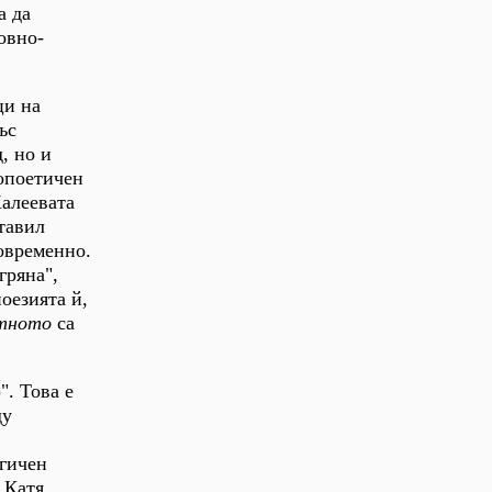
а да
овно-
ци на
ъс
, но и
топоетичен
Халеевата
тавил
временно.
гряна",
поезията й,
тното
са
". Това е
ду
огичен
 Катя