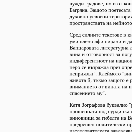
чужди градове, но и от ко
Багряна. Защото поетесата 
духовно усвоени територии
пространствата на нейнот
Сред силните текстове в к
умишлено афиширани и даж
Вапцаровата литературна л
вина и отговорност за пог
индиферентност на национ
перо се възражда през опр
неприязън". Клеймото "вин
живота й, тъкмо защото е 
вниманието от вината на 
спасението му".
Катя Зографова буквално "
прошепната под сурдинка ф
виновница за гибелта на В
предрешен политически про
изследователката завладяв