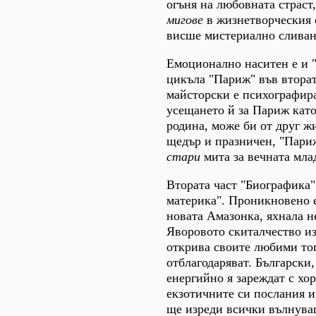
огъня на любовната страст
мигове
в жизнетворческия с
висше мистериално сливане
Емоционално наситен е и "
цикъла "Париж" във вторат
майсторски е психографира
усещането й за Париж като 
родина, може би от друг 
щедър и празничен, "Пари
стари
мита за вечната мла
Втората част "Биографика"
материка". Проникновено е
новата Амазонка, яхнала не
Яворовото скиталчество из 
открива своите любими топо
отблагодаряват. Български
енергийно я зареждат с хор
екзотичните си послания и
ще изреди всички вълнува