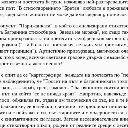
, жената и поетесата Багряна изживява най-разтърсващит
и път: "В стихотворението "Бретан" любовта е преживян
, след което животът не може да има следващ, по-висок 
опусът" "Парижанката", в който са анализирани стихотв
а Багрянина стихосбирка "Звезда на моряка", но също та
на привързаността на поетесата към френския метропол
родина ("...и болна от носталгия, се вдигам и пристигам,
живот предишен"). Артистично привързващ, магически оч
ж пръв всред всички световни градове удържа с
вълшебс
дост и вечната женственост!"
 е опит да се "картографира" жаждата на поетесата по "п
 наблюдението, че "Еросът на пътя е багрянинската тръп
 кон, а ...кораб, трен, самолет..." Багряниното скитничес
път, на който "се не вижда краят". Напротив, навсякъде 
си, обживява ги, отдава им творческия си хъс, но и те й
, балкански, европейски, световни, те привличат пишеща
ата и с пейзажите си, със старините и с модерността си, 
 с енигматичните си гледки. Затова изследователката вн
щи стихотворни цикли, родени от реалните срещи с десе