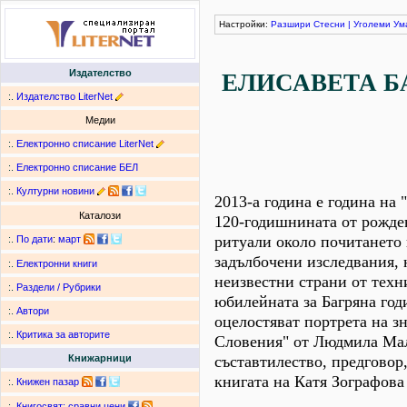
Настройки:
Разшири
Стесни
|
Уголеми
Ум
Издателство
ЕЛИСАВЕТА Б
:.
Издателство LiterNet
Медии
:.
Електронно списание LiterNet
:.
Електронно списание БЕЛ
:.
Културни новини
2013-а година е година на 
Каталози
120-годишнината от рожден
ритуали около почитането 
:.
По дати
:
март
задълбочени изследвания,
:.
Електронни книги
неизвестни страни от техн
:.
Раздели / Рубрики
юбилейната за Багряна годи
:.
Автори
оцелостяват портрета на зн
:.
Критика за авторите
Словения" от Людмила Мал
съставтилество, предговор
Книжарници
книгата на Катя Зографова
:.
Книжен пазар
:.
Книгосвят: сравни цени