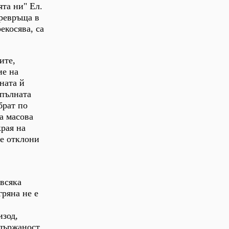
ята ни" Ел.
превръща в
екосява, са
ите,
ие на
ната й
 пълната
брат по
а масова
края на
се отклони
 всяка
гряна не е
изод,
сдържаност