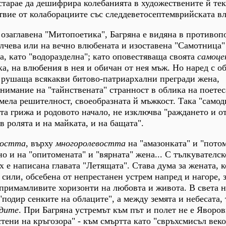
е старае да дешифрира колебанията в художествените й те
твие от колаборациите със следдеветосептемврийската вл
, озаглавена "Митопоетика", Багряна е видяна в противо
лчева или на вечно влюбената и изоставена "Самотница"
а, като "водоразделна"; като оповестяваща своята
самоце
а, на влюбения в нея и обичан от нея мъж. Но наред с об
 рушаща всякакви битово-патриархални прегради жена,
нимание на "тайнствената" странност в облика на поетес
смела решителност, своеобразната й мъжкост. Така "самод
та грижа и родовото начало, не изключва "раждането и о
"в ролята и на майката, и на бащата".
костта
, върху
многоролевостта
на "амазонката" и "потом
но и на "опитомената" и "вярната" жена... С тълкувателск
 е написана главата "Летящата". Става дума за жената, к
сили, обсебена от непрестанен устрем напред и нагоре, 
примамливите хоризонти на любовта и живота. В света н
"подир сенките на облаците", а между земята и небесата,
здите
. При Багряна устремът към път и полет не е Яворо
тени на кръгозора" - към смъртта като "свръхсмисъл веко