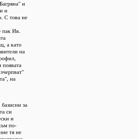
Багряна" и
и и
. С това не
 пак Ив.
ата
щ, а като
авители на
рофил,
и появата
изчерпват"
та", на
 базисни за
та си
ески и
към по-
ние тя не
ирогледно-