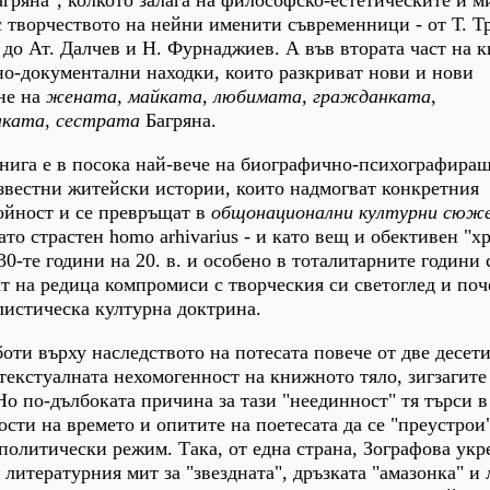
 творчеството на нейни именити съвременници - от Т. Т
о Ат. Далчев и Н. Фурнаджиев. А във втората част на к
но-документални находки, които разкриват нови и нови
не на
жената, майката, любимата, гражданката,
лката, сестрата
Багряна.
книга е в посока най-вече на биографично-психографир
звестни житейски истории, които надмогват конкретния
ойност и се превръщат в
общонационални културни сюж
то страстен homo arhivarius - и като вещ и обективен "х
30-те години на 20. в. и особено в тоталитарните години 
тат на редица компромиси с творческия си светоглед и поч
листическа културна доктрина.
оти върху наследството на потесата повече от две десет
 текстуалната нехомогенност на книжното тяло, зигзагите
Но по-дълбоката причина за тази "неединност" тя търси в
сти на времето и опитите на поетесата да се "преустрои
политически режим. Така, от една страна, Зографова укр
 литературния мит за "звездната", дръзката "амазонка" и