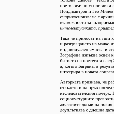
поетологични съпоставки с
Попдимитров и Гео Милев д
съприкосновяваме с архив
възможности за възприема
интелектуалката, прияте
Така че приносът на тази 
и разгръщането на малко и
индивидуален смисъл и ст
Зографова изпъква освен ка
битието на поетесата след 
а, когато Багряна, в резул
интегрира в новата соцреа
Авторката признава, че раб
откъдето и на пръв поглед
изследователския почерк. 
социокултурните превратно
железните догми на новия 
доуплътнява с днешна дата