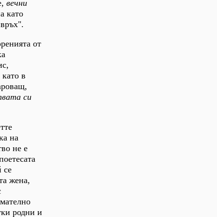
е,
вечни
а като
връх".
оренията от
ка
ис,
 като в
ароващ,
твата си
етте
ка на
тво не е
поетесата
 се
та жена,
с
имателно
тки родни и