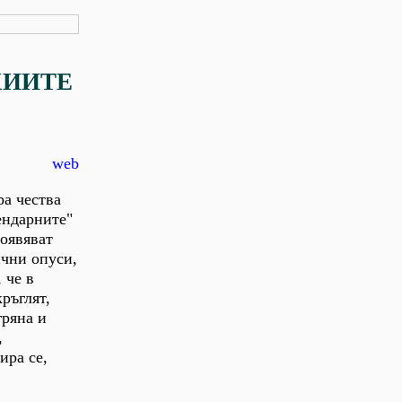
ХИИТЕ
web
ра чества
ендарните"
оявяват
ични опуси,
 че в
ръглят,
гряна и
,
ира се,