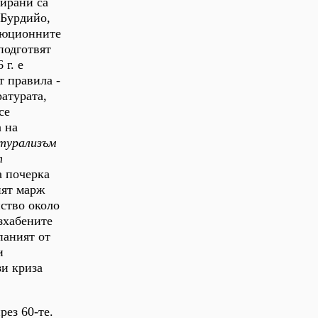
цирани са
 Бурдийо,
люционните
подготвят
 г. е
т правила -
ратурата,
се
 на
турализъм
т
а почерка
ият марж
ство около
изхабените
паният от
и
зи криза
рез 60-те.