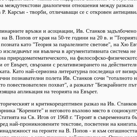
ра междутекстови диалогични отношения между разказа
 Р. Карсън - творби, отличаващи се с откровен антицив
инарните връзки и асоциации, Ив. Станков задълбочено
на В. Попов от края на 50-те години на 20 в. и "Теорията
 позната като "Теория за паралелните светове", на Хю Ев
 изследвачът ни въвлича в аргументативната система не
 на природоматематическото, на философско-физическото
от Евърет, свързани с релативизирането на действителн
ата. Като най-сериозна литературна последица от визир
ични познавателни полета Ив. Станков сочи "тоталното 
то повествователен похват", а разказът "Безкрайните път
изящна апликация на теорията на Евърет.
торическият и критикорецептивен разказ на Ив. Станков
орника "Корените" и неговото възлово място в социокул
Статията на Св. Игов от 1968 г. "Героят в съвременната б
сред най-проникновените текстове, посветени на книгата
инадлежност на героите на В. Попов - и към сегашността