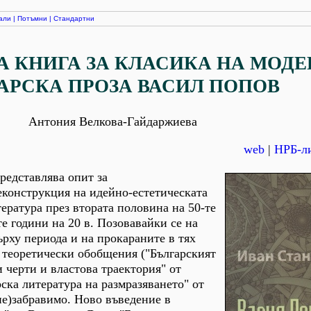
али
|
Потъмни
|
Стандартни
А КНИГА ЗА КЛАСИКА НА МОДЕ
АРСКА ПРОЗА ВАСИЛ ПОПОВ
Антония Велкова-Гайдаржиева
web
|
НРБ-ли
представлява опит за
еконструкция на идейно-естетическата
тература през втората половина на 50-те
е години на 20 в. Позовавайки се на
рху периода и на прокараните в тях
 теоретически обобщения ("Българският
черти и властова траектория" от
ска литература на размразяването" от
не)забравимо. Ново въведение в