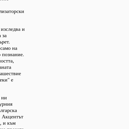
илизаторски
 изследва и
 за
ърет.
 само на
 познание.
остта,
аната
нашествие
еки" е
 ни
турния
ългарска
. Акцентът
, и към