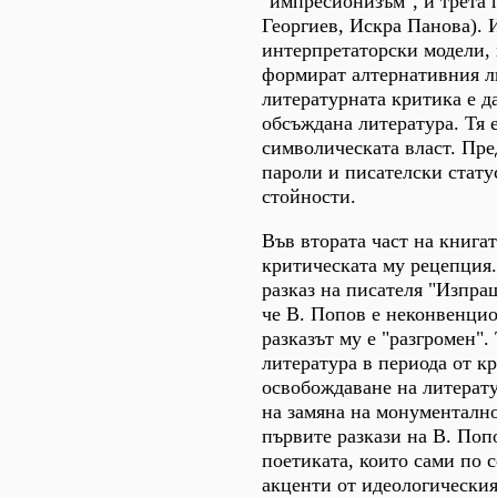
"импресионизъм", и трета 
Георгиев, Искра Панова). 
интерпретаторски модели, 
формират алтернативния л
литературната критика е д
обсъждана литература. Тя 
символическата власт. Пре
пароли и писателски стату
стойности.
Във втората част на книга
критическата му рецепция.
разказ на писателя "Изпра
че В. Попов е неконвенцио
разказът му е "разгромен".
литература в периода от кр
освобождаване на литерату
на замяна на монументално
първите разкази на В. По
поетиката, които сами по 
акценти от идеологическия