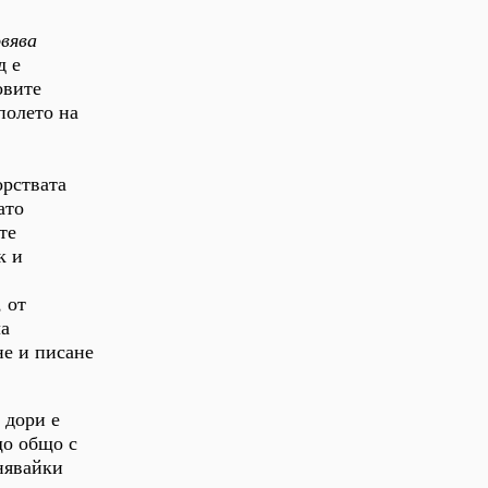
вява
д е
овите
полето на
орствата
ато
те
к и
 от
ла
не и писане
 дори е
що общо с
лнявайки