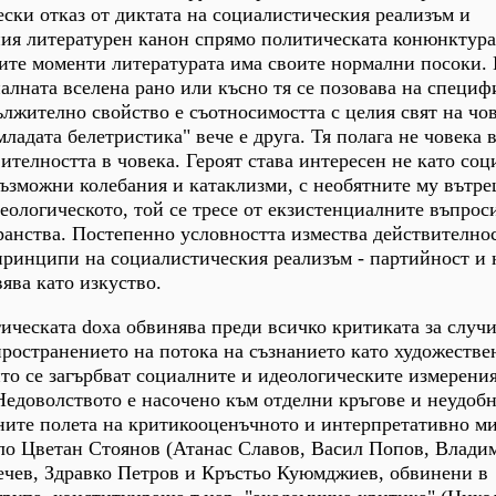
ески отказ от диктата на социалистическия реализъм и
ния литературен канон спрямо политическата конюнктура
ите моменти литературата има своите нормални посоки.
алната вселена рано или късно тя се позовава на специ
ължително свойство е съотносимостта с целия свят на чо
"младата белетристика" вече е друга. Тя полага не човека 
ителността в човека. Героят става интересен не като соц
възможни колебания и катаклизми, с необятните му вътр
деологическото, той се тресе от екзистенциалните въпрос
ранства. Постепенно условността измества действителнос
принципи на социалистическия реализъм - партийност и 
ява като изкуство.
ическата doxa обвинява преди всичко критиката за случи
пространението на потока на съзнанието като художестве
то се загърбват социалните и идеологическите измерения
едоволството е насочено към отделни кръгове и неудоб
те полета на критикооценъчното и интерпретативно ми
оло Цветан Стоянов (Атанас Славов, Васил Попов, Влади
ечев, Здравко Петров и Кръстьо Куюмджиев, обвинени в