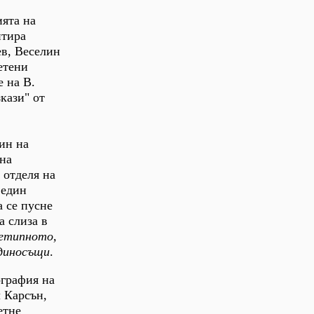
ията на
нтира
ев, Веселин
етени
 на В.
кази" от
,
ин на
 на
 отделя на
 един
а се пусне
а слиза в
хетипното,
единосъщи
.
ография на
 Карсън,
етне