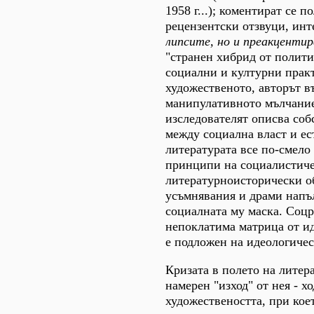
1958 г...); коментират се 
рецензентски отзвуци, инт
липсите, но и преакценти
"странен хибрид от полити
социални и културни практ
художественото, авторът 
манипулативното мълчание
изследователят описва соб
между социална власт и ес
литературата все по-смело 
принципи на социалистичес
литературноисторически о
усъмнявания и драми напълн
социалната му маска. Соцр
непоклатима матрица от ид
е подложен на идеологичес
Кризата в полето на литера
намерен "изход" от нея - х
художествеността, при кое