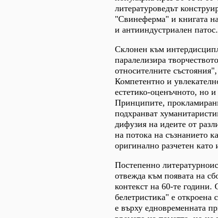
литературоведът конструи
"Свинеферма" и книгата на
и антииндустриален патос.
Склонен към интердисципл
паралелизира творчеството 
относителните състояния",
Компетентно и увлекателно
естетико-оценъчното, но и
Принципите, прокламирани 
подхранват хуманитаристик
дифузия на идеите от разл
на потока на съзнанието ка
оригинално разчетен като 
Постепенно литературноис
отвежда към появата на сб
контекст на 60-те години. 
белетристика" е откроена 
е върху едновременната пр