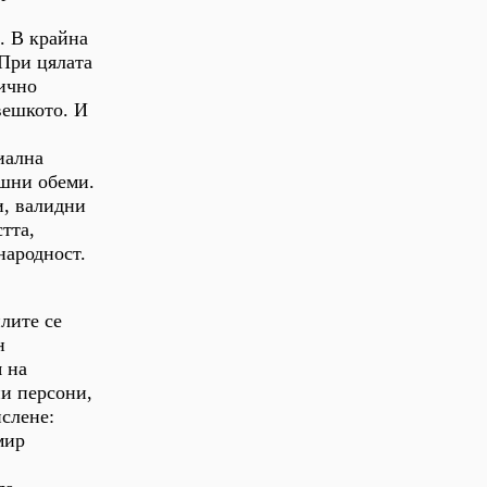
. В крайна
 При цялата
фично
вешкото. И
в
иална
ешни обеми.
и, валидни
тта,
народност.
лите се
н
 на
ни персони,
слене:
мир