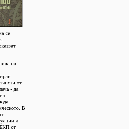
на се
ия
оказват
лива на
ниран
азчисти от
ача - да
ява
иода
ическото. В
ят
туации и
 БКП от