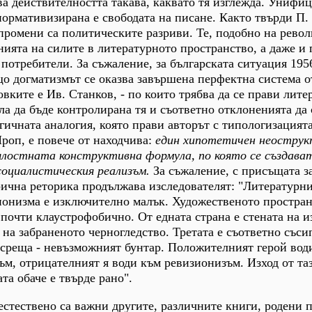
ва действителността такава, каквато тя изглежда. Унифи
ормативизирана е свободата на писане. Както твърди П.
ромени са политическите разриви. Те, подобно на рево
ията на силите в литературното пространство, а даже и 
потребители. За съжаление, за българската ситуация 1956
 догматизмът се оказва завършена перфектна система о
вките е Ив. Станков, - по които трябва да се прави лите
ла да бъде контролирана тя и съответно отклоненията да 
ичната аналогия, която прави авторът с типологизацията
роп, е повече от находчива:
един хипотетичен неострук
цялостната конструктивна формула, по която се създава
оциалистическия реализъм.
За съжаление, с присъщата з
ична реторика продължава изследователят: "Литературн
ионизма е изключително малък. Художественото простран
е почти клаустрофобично. От едната страна е стената на 
 на забраненото черногледство. Третата е съответно съси
тсреща - невъзможният бунтар. Положителният герой вод
ъм, отрицателният я води към ревизионизъм. Изход от та
ата обаче е твърде рано".
естествено са важни другите, различните книги, родени п