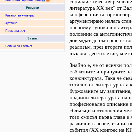
социалистическия реализъ
литература XX век" от Вал
Ресурси
конференцията, организира
:.
Каталог за култура
аргументирано налага стано
:.
Артзона
посвоему "уникално литера
:.
Писмена реч
половини са антагонистичн
За нас
довеждат до съвършенство
реализъм, през втората пол
:.
Всичко за LiterNet
възлово десетилетие, което
Знайно е, че от всички по
съблазните и принудите н
конюнктурата. Така че съвс
тотално от литературната к
буржоазните му залитания, 
подчини литературата на п
професионално описание и
сблъсъци и отношения межд
този смисъл първа глава е
различни гласове, езици, 
събития (XX конгрес на КП