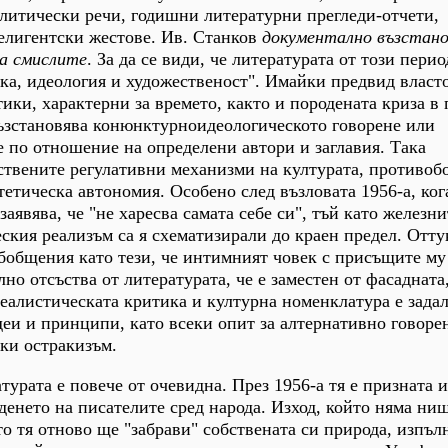
политически речи, годишни литературни прегледи-отчети,
елигентски жестове. Ив. Станков
документално възстано
ра смислите
. За да се види, че литературата от този перио
ка, идеология и художественост". Имайки предвид власт
ики, характерни за времето, както и породената криза в 
възстановява конюнктурноидеологическото говорене или
 по отношение на определени автори и заглавия. Така
ствените регулативни механизми на културата, противоб
тетическа автономия. Особено след възловата 1956-а, ког
заявява, че "не харесва самата себе си", тъй като железни
кия реализъм са я схематизирали до краен предел. Отту
бобщения като тези, че интимният човек с присъщите му
о отсъства от литературата, че е заместен от фасадната,
еалистическата критика и културна номенклатура е зада
еи и принципи, като всеки опит за алтернативно говоре
ки остракизъм.
турата е повече от очевидна. През 1956-а тя е призната и
оденето на писателите сред народа. Изход, който няма ни
то тя отново ще "забрави" собствената си природа, изпъ