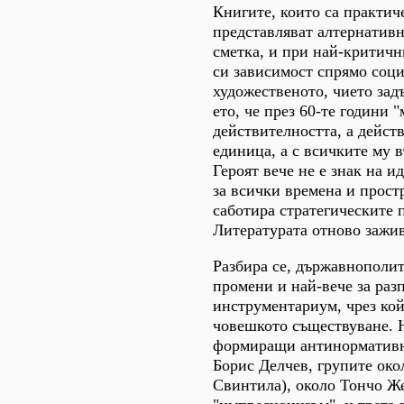
Книгите, които са практич
представляват алтернатив
сметка, и при най-критичн
си зависимост спрямо соци
художественото, чието зад
ето, че през 60-те години 
действителността, а действ
единица, а с всичките му 
Героят вече не е знак на и
за всички времена и прост
саботира стратегическите 
Литературата отново зажив
Разбира се, държавнополит
промени и най-вече за раз
инструментариум, чрез кой
човешкото съществуване. Н
формиращи антинормативни
Борис Делчев, групите ок
Свинтила), около Тончо Ж