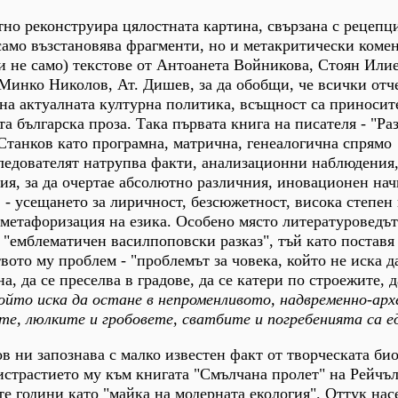
атно реконструира цялостната картина, свързана с рецепц
 само възстановява фрагменти, но и метакритически коме
и не само) текстове от Антоанета Войникова, Стоян Или
Минко Николов, Ат. Дишев, за да обобщи, че всички отч
на актуалната културна политика, всъщност са приносите
а българска проза. Така първата книга на писателя - "Раз
. Станков като програмна, матрична, генеалогична спрямо
следователят натрупва факти, анализационни наблюдения
я, за да очертае абсолютно различния, иновационен нач
 - усещането за лиричност, безсюжетност, висока степен
 метафоризация на езика. Особено място литературоведът
 "емблематичен василпоповски разказ", тъй като поставя
вото му проблем - "проблемът за човека, който не иска д
а, да се преселва в градове, да се катери по строежите, д
който иска да остане в непроменливото, надвременно-ар
е, люлките и гробовете, сватбите и погребенията са 
ов ни запознава с малко известен факт от творческата би
страстието му към книгата "Смълчана пролет" на Рейчъл
те години като "майка на модерната екология". Оттук нас