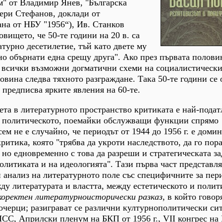
м" от Владимир Янев, "Българска
ери Стефанов, доклади от
на от НБУ "1956“), Ив. Станков
вището, че 50-те години на 20 в. са
турно десетилетие, тъй като двете му
о обърнати една срещу друга". Ако през първата полови
 всички възможни догматични схеми на социалистическ
овина следва тяхното разграждане. Така 50-те години се 
 предписва ярките явления на 60-те.
лета в литературното пространство критиката е най-подат
а политическото, поемайки обслужващи функции спрямо
ем не е случайно, че периодът от 1944 до 1956 г. е доми
ритика, която "трябва да укроти наследството, да го пор
но едновременно с това да разреши и стратегическата зад
олитиката и на идеологията". Тази първа част представл
 анализ на литературното поле със специфичните за пер
у литературата и властта, между естетическото и полит
коректен литературноисторически разказ
, в който говор
почерци; разиграват се различни културнополитически си
СС, Априлски пленум на БКП от 1956 г., VII конгрес на