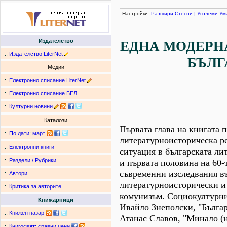
Настройки:
Разшири
Стесни
|
Уголеми
Ум
Издателство
ЕДНА МОДЕРН
:.
Издателство LiterNet
БЪЛГ
Медии
:.
Електронно списание LiterNet
:.
Електронно списание БЕЛ
:.
Културни новини
Каталози
Първата глава на книгата 
:.
По дати
:
март
литературноисторическа р
:.
Електронни книги
ситуация в българската ли
:.
Раздели / Рубрики
и първата половина на 60-т
съвременни изследвания въ
:.
Автори
литературноисторически и
:.
Критика за авторите
комунизъм. Социокултурни 
Книжарници
Ивайло Знеполски, "Българ
:.
Книжен пазар
Атанас Славов, "Минало (
:.
Книгосвят: сравни цени