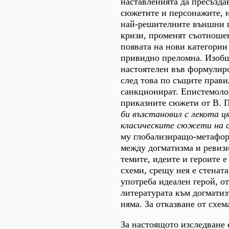
наставленията да пресъзда
сюжетите и персонажите, н
най-решителните външни п
кризи, променят съотношен
появата на нови категории 
привидно преломна. Изобщо
настоятелен във формулиро
след това по същите прави
санкционират. Епистемолог
приказните сюжети от В. П
би възстановил с лекота 
класическите сюжети на с
му глобализиращо-метафор
между догматизма и ревиз
темите, идеите и героите 
схеми, срещу нея е стената
употреба идеален герой, о
литературата към догматиз
няма. За отказване от схем
За настоящото изследване 