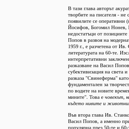
В тази глава авторът акур
творбите на писателя - не
появилите се оперативни (
Йосифов, Богомил Нонев, 
недостатъци от позициите 
Попов в развоя на модернат
1959 г., е разчетена от Ив
литературата на 60-те. Из
интерпретативни заключени
разказване на Васил Попов
субективизация на света и
разказа "Свинеферма" като
фундаментален за творчест
по водите на новите времен
мините". Това е
човекът, 
където нивите и животнит
Във втора глава Ив. Станк
Васил Попов, а именно при
популярна през 50-те и 60-