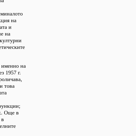
ла
 миналото
кция на
ата и
не на
 културни
етическите
а именно на
з 1957 г.
роличава,
и това
ата
 функции;
х. Още в
 в
телните