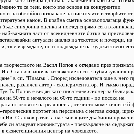
група, конституираща т.нар. "академична критика" (Нико
Именно те са тези, които въз основа на конкурентни
но и на обстойно познаване на писателите и творбите от
итературен канон. В крайна сметка основополагаща фун
а бъде синхронна оценка и поглед спрямо сега възникващ
е най-важната част от всекидневните битки за присвоява
дставлявайки актуален анализ на текстове и почерци, на
си, тя е изреждане, но и подреждане на художествено-ест
та творчеството на Васил Попов е огледано през призмат
 Ив. Станков започва изложението си с публикувания пре
щане" в сп. "Пламък". Според изследователя още в него п
нален, различен автор - експериментатор. И тъкмо порад
 Тук В. Попов е видян като писател-мисионер за българск
ая на 50-те и началото на 60-те години - по посока на
рата от оковите на реалността, от чисто миметичните й
-героическия портрет на персонажа с негова скица, щри
пов Ив. Станков разчита настъпващите дълбинни промени
себе си атакуват конюнктурата - прехвърляне на съдържа
 в екзистенциалния център на човешкото.