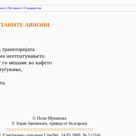
али
|
Потъмни
|
Стандартни
ЕТАНИТЕ АВИОНИ
 траекториjата
увањето.
т го мешаме во кафето
туѓување,
та.
© Поли Муканова
© Зоран Jакимоски, превод от български
=============================
 Електронно списание LiterNet, 14.05.2009. № 5 (114)