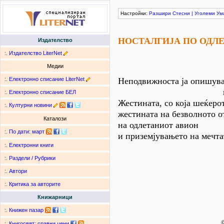
Настройки:
Разшири
Стесни
|
Уголеми
Ум
НОСТАЛГИJА ПО ОДЛ
Издателство
:.
Издателство LiterNet
Медии
:.
Електронно списание LiterNet
Неподвижноста jа опишува
на неотпат
:.
Електронно списание БЕЛ
Жестината, со коjа шеќеро
:.
Културни новини
жестината на безволното о
Каталози
на одлетаниот авион
:.
По дати
:
март
и приземjувањето на мечта
:.
Електронни книги
:.
Раздели / Рубрики
:.
Автори
:.
Критика за авторите
Книжарници
:.
Книжен пазар
©
:.
Книгосвят: сравни цени