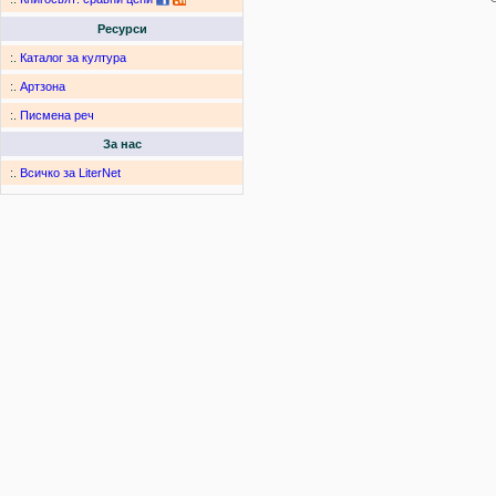
Ресурси
:.
Каталог за култура
:.
Артзона
:.
Писмена реч
За нас
:.
Всичко за LiterNet