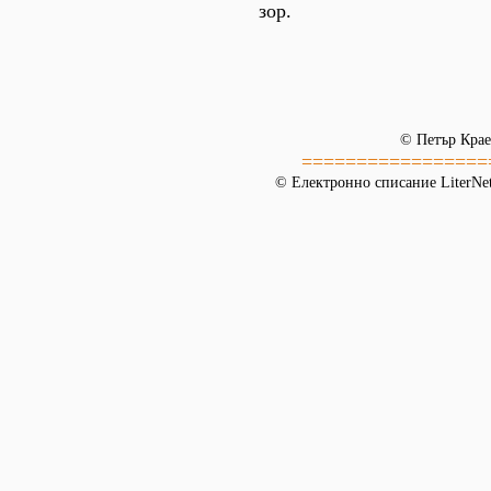
зор.
© Петър Крае
=================
© Електронно списание LiterNet