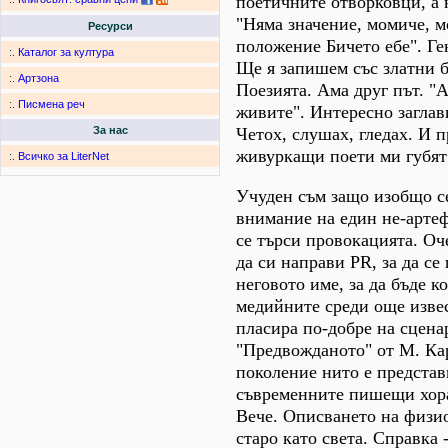
поетичните отворковци, а 
"Няма значение, момиче, м
Ресурси
положение Бичето ебе". Ге
:.
Каталог за култура
Ще я запишем със златни б
:.
Артзона
Поезията. Ама друг път. "
:.
Писмена реч
живите". Интересно заглав
Четох, слушах, гледах. И п
За нас
живуркащи поети ми губят
:.
Всичко за LiterNet
Учуден съм защо изобщо с
внимание на един не-артеф
се търси провокацията. Оч
да си направи PR, за да с
неговото име, за да бъде к
медийните среди още извес
пласира по-добре на сцена
"Предвожданото" от М. Ка
поколение нито е представ
съвременните пишещи хора
Вече. Описването на физи
старо като света. Справка 