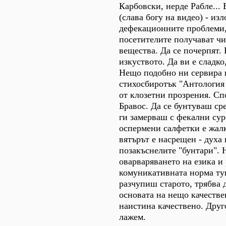
Карбовски, нерде Рабле...
(слава богу на видео) - из
дефекационните проблеми,
посетителите получават чи
вещества. Да се почерпят.
изкуството. Да ви е сладко,
Нещо подобно ни сервира 
стихосбиротък "Антология
от клозетни прозрения. Сп
Бравос. Да се бунтуваш ср
ги замерваш с фекални сур
оспермени салфетки е жалк
вятърът е насрещен - духа 
позакъснелите "бунтари". 
оварваряването на езика и
комуникативната норма тук
разчупиш старото, трябва 
основата на нещо качестве
наистина качествено. Друго
лажем.