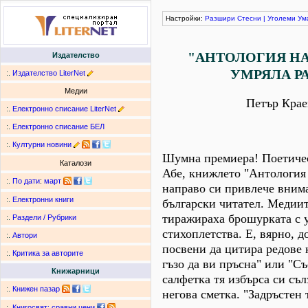
Настройки:
Разшири
Стесни
|
Уголеми
Ум
"АНТОЛОГИЯ НА
Издателство
УМРЯЛА Р
:.
Издателство LiterNet
Медии
Петър Крае
:.
Електронно списание LiterNet
:.
Електронно списание БЕЛ
:.
Културни новини
Шумна премиера! Поетиче
Каталози
Абе, книжлето "Антология
:.
По дати
:
март
направо си привлече вним
:.
Електронни книги
български читател. Медии
тиражираха брошурката с 
:.
Раздели / Рубрики
стихоплетства. Е, вярно, д
:.
Автори
посвени да цитира редове 
:.
Критика за авторите
гъзо да ви пръсна" или "С
Книжарници
салфетка тя избърса си сълз
:.
Книжен пазар
негова сметка. "Задръстен 
:.
Книгосвят: сравни цени