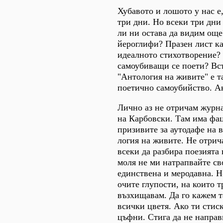
Хубавото и лошото у нас е,
три дни. Но всеки три дни 
ли ни остава да видим още
йероглифи? Празен лист ка
идеалното стихотворение?
самоубиващи се поети? Вс
"Антология на живите" е т
поетично самоубийство. А
Лично аз не отричам журн
на Карбовски. Там има фац
призивите за аутодафе на 
логия на живите. Не отрич
всеки да разбира поезията 
моля не ми натрапвайте св
единствена и меродавна. Н
очите глупости, на които т
възхищавам. Да го кажем т
всички цветя. Ако ти стиск
цъфни. Стига да не напра