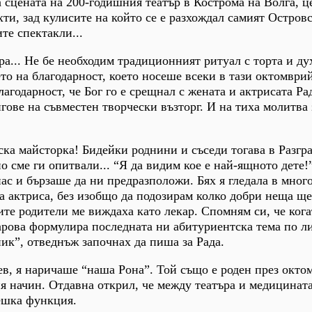
а сцената на 200-годишния театър в Кострома на Волга, ц
хти, зад кулисите на който се е разхождал самият Остров
те спектакли...
ра... Не бе необходим традиционният ритуал с торта и ду
о на благодарност, което носеше всеки в тази октомврий
лагодарност, че Бог го е срещнал с жената и актрисата Ра
гове на съвместен творчески възторг. И на тиха молитва 
ска майсторка! Бидейки роднини и съседи тогава в Разгра
 сме ги опитвали... “Я да видим кое е най-ящното дете!”
нас и бързаше да ни предразположи. Бях я гледала в мног
на актриса, без изобщо да подозирам колко добри неща ще
те родители ме виждаха като лекар. Спомням си, че кога
рова формулира последната ни абитуриентска тема по ли
ик”, отведнъж започнах да пиша за Рада.
в, я наричаше “наша Рона”. Той също е роден през окто
ия начин. Отдавна открил, че между театъра и медицинат
ешка функция.