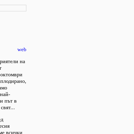
web
приятели на
т
 октомври
аплодирано,
амо
 най-
ли път в
свят...
ед
есия
хме всички