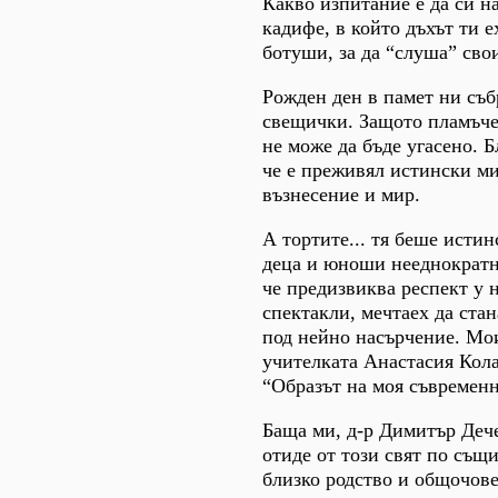
Какво изпитание е да си н
кадифе, в който дъхът ти е
ботуши, за да “слуша” свои
Рожден ден в памет ни съб
свещички. Защото пламъчет
не може да бъде угасено. Б
че е преживял истински ми
възнесение и мир.
А тортите... тя беше истин
деца и юноши нееднократно
че предизвиква респект у 
спектакли, мечтаех да ста
под нейно насърчение. Мои
учителката Анастасия Кола
“Образът на моя съвременн
Баща ми, д-р Димитър Дече
отиде от този свят по същ
близко родство и общочов