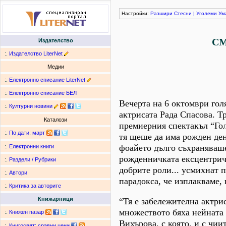
Настройки:
Разшири
Стесни
|
Уголеми
Ум
СМ
Издателство
:.
Издателство LiterNet
Медии
:.
Електронно списание LiterNet
:.
Електронно списание БЕЛ
Вечерта на 6 октомври гол
:.
Културни новини
актрисата Рада Спасова. Т
Каталози
премиерния спектакъл “Гол
:.
По дати
:
март
тя щеше да има рожден ден
фоайето дълго съхраняваше
:.
Електронни книги
рожденничката ексцентричн
:.
Раздели / Рубрики
добрите роли... усмихнат п
:.
Автори
парадокса, че изплакваме, 
:.
Критика за авторите
Книжарници
“Тя е забележителна актри
множеството бяха нейната 
:.
Книжен пазар
Вихърова, с която, и с чии
:.
Книгосвят: сравни цени