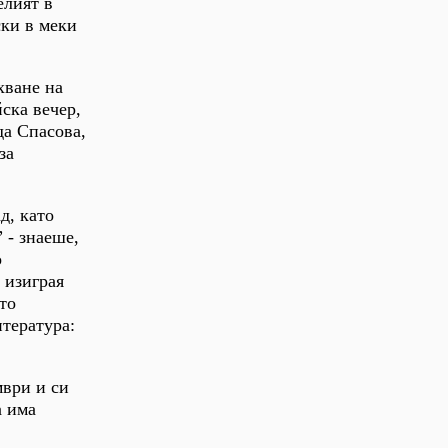
елият в
ски в меки
хване на
ска вечер,
да Спасова,
за
д, като
 - знаеше,
о
 изиграя
то
тература:
мври и си
а има