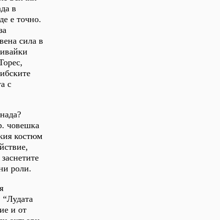
да в
де е точно.
за
вена сила в
ривайки
Торес,
рибските
а с
инада?
р. човешка
ския костюм
йствие,
 заснетите
ни роли.
я
в “Лудата
ие и от