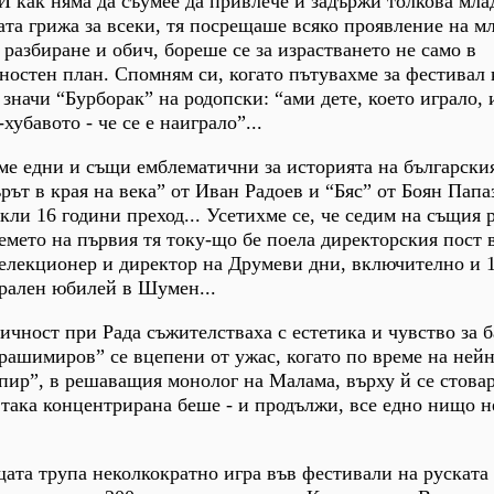
 как няма да съумее да привлече и задържи толкова мла
ата грижа за всеки, тя посрещаше всяко проявление на м
разбиране и обич, бореше се за израстването не само в
ностен план. Спомням си, когато пътувахме за фестивал
значи “Бурборак” на родопски: “ами дете, което играло, 
хубавото - че се е наиграло”...
ахме едни и същи емблематични за историята на български
рът в края на века” от Иван Радоев и “Бяс” от Боян Папа
кли 16 години преход... Усетихме се, че седим на същия 
емето на първия тя току-що бе поела директорския пост в
селекционер и директор на Друмеви дни, включително и 
рален юбилей в Шумен...
ичност при Рада съжителстваха с естетика и чувство за б
рашимиров” се вцепени от ужас, когато по време на ней
ир”, в решаващия монолог на Малама, върху й се стовар
- така концентрирана беше - и продължи, все едно нищо не
ата трупа неколкократно игра във фестивали на руската 