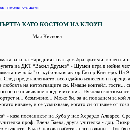
али
|
Потъмни
|
Стандартни
ЪРТТА КАТО КОСТЮМ НА КЛОУН
Мая Кисьова
ямата зала на Народният театър събра зрители, колеги и 
рупата на ДКТ “Васил Друмев” - Шумен игра в нейна чес
ямата печалба” от кубинския автор Ектор Кинтеро. На 9
. След представлението, всеотдайно изнесено и горещо 
 любовта на нетръгващите си. Имаше коктейл, гости... с
о не се появяваше пред очите ни... Няколко костюма от
ортрет и... безмълвие... Може би, за да попаднем за кой 
когато идваме, и се усмихваме, когато си отиваме от този 
са” - каза посланикът на Куба у нас Херардо Алварес. Ср
учителка проф. Елена Баева, друга учителка - доц. Възкр
то студенти, Рада Спасова работи дълги години... Тук бя