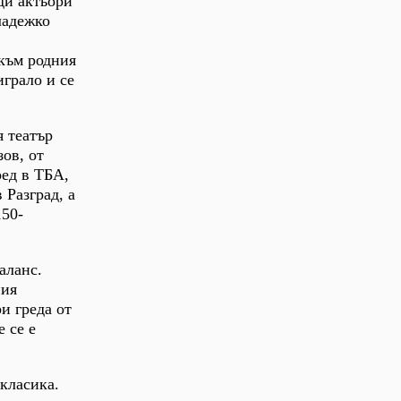
ди актьори
ладежко
 към родния
играло и се
я театър
зов, от
ред в ТБА,
 Разград, а
150-
аланс.
ния
и греда от
 се е
класика.