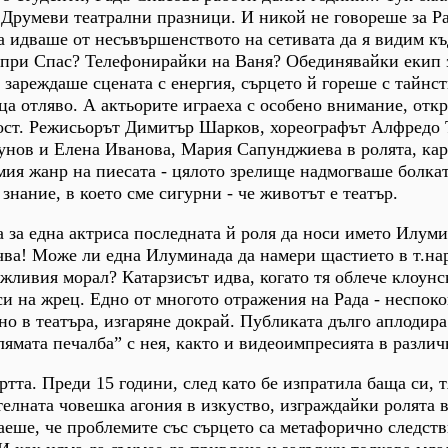
Друмеви театрални празници. И никой не говореше за Ра
 идваше от несъвършенството на сетивата да я видим къ
а при Спас? Телефонирайки на Ваня? Обединявайки екип 
 зареждаше сцената с енергия, сърцето й гореше с тайнст
ца отляво. А актьорите играеха с особено внимание, отк
ност. Режисьорът Димитър Шарков, хореографът Алфредо 
зунов и Елена Иванова, Мария Сапунджиева в ролята, ка
мия жанр на пиесата - цялото зрелище надмогваше болкат
знание, в което сме сигурни - че животът е театър.
да за една актриса последната й роля да носи името Илум
чва! Може ли една Илуминада да намери щастието в т.на
ъжливия морал? Катарзисът идва, когато тя облече клоун
си на жрец. Едно от многото отражения на Рада - неспоко
но в театъра, изгаряне докрай. Публиката дълго аплодира
лямата печалба” с нея, както и видеоимпресията в различ
ртта. Преди 15 години, след като бе изпратила баща си, т
елната човешка агония в изкуство, изграждайки ролята 
аеше, че проблемите със сърцето са метафорично следств