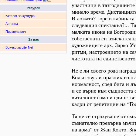
участници в тазгодишните 
Ресурси
минало време. Дистанцията
:.
Каталог за култура
В ложата? Горе в кабинат
:.
Артзона
следващия спектакъл?... Тя
малката икона на Богороди
:.
Писмена реч
собствената си взискател
За нас
художниците арх. Зарко У
:.
Всичко за LiterNet
ритми, настроението на са
чистотата на единственото 
Не е ли своего рода награ
Колко звук и празник излъ
нормалност, сред бита и л
и се върне към същността 
виталност само и единстве
кадри от репетиции на “Го
Тя не се страхуваше от смъ
съзнателно превърна мъчит
на дома” от Жан Кокто. Зн