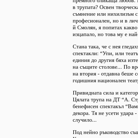
премного бликаща любов. И
в трупата? Освен творческ
съмнение или нихилизъм с 
професионален, но и в лич
й Смолян, я попитах какво 
изцапало, но това му е най-
Стана така, че с нея глед
спектакли: “Упи, или театъ
единия до другия бяха изте
на същите столове... По вр
на втория - отдавна беше 
годишния национален теат
Привидната сила и категор
Цялата трупа на ДТ “А. Ст
бенефисен спектакъл “Вамп
декора. Тя не усети удара 
случило...
Под нейно ръководство същ