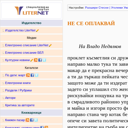
Настройки:
Разшири
Стесни
|
Уголеми
Ум
НЕ СЕ ОПЛАКВАЙ
Издателство
:.
Издателство LiterNet
Медии
:.
Електронно списание LiterNet
На Владо Недялков
:.
Електронно списание БЕЛ
проклет късметлия си дру
:.
Културни новини
направо малко тука ти зав
Каталози
макар да е прекрасна вече
:.
По дати
:
март
а ти да търкаш пейката че
защото може да ти издерат
:.
Електронни книги
задето си уплашил сто же
:.
Раздели / Рубрики
рискувайки нощувка на тр
:.
Автори
в смрадливото районно уп
:.
Критика за авторите
и майка и изгoри просто ф
Книжарници
направо стана чер котак бе
опече си завета политичес
:.
Книжен пазар
интелигентче на гърба ни 
:.
Книгосвят: сравни цени