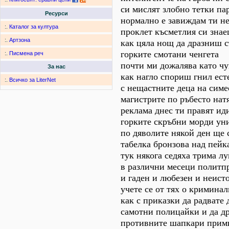
си мислят злобно тетки па
Ресурси
нормално е завиждам ти не
:.
Каталог за култура
проклет късметлия си зна
:.
Артзона
как цяла нощ да дразниш 
горките смотани ченгета
:.
Писмена реч
почти ми дожалява като ч
За нас
как нагло спориш гнил ест
:.
Всичко за LiterNet
с нещастните деца на сим
магистрите по ръбесто нат
реклама днес ти правят ид
горките скръбни морди у
по дяволите някой ден ще
табелка бронзова над пейк
тук някога седяха трима л
в различни месеци политпр
и гаден и любезен и неист
учете се от тях о кримина
как с приказки да радвате 
самотни полицайки и да д
противните шапкари прим