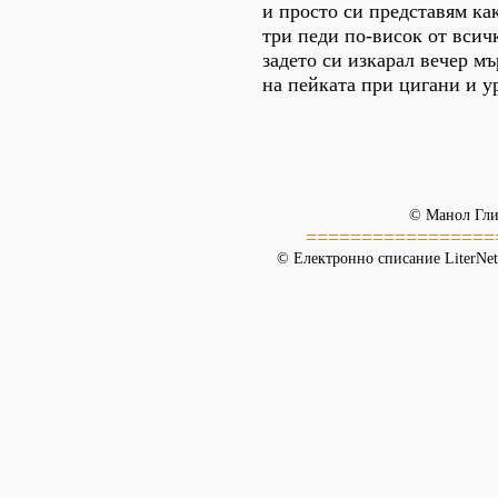
и просто си представям к
три педи по-висок от всич
задето си изкарал вечер м
на пейката при цигани и у
© Манол Гл
=================
© Електронно списание LiterNet,