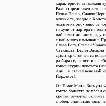
характерното за големия х
Ралин (представен като се
Пеньо Пенев, Славчо Черн
всички те, заедно с Христо
ложите на рая - защо
авто
ги хули от партера на земя
най-талантливият между тя
е най-много измъчван в Пр
Слава Богу, Стефан Чолако
Станишев, Васил Василев 
Димитър Стойчев са поща
разбира се, не пести хвалб
конюнктурни човечета (изр
Ади... и станал вече мой и
Йорданов).
От Томас Ман и Зигмунд Ф
когато болестта не прави 
кротък,
авторът
озлобява 
злобен. Знам също така, ч