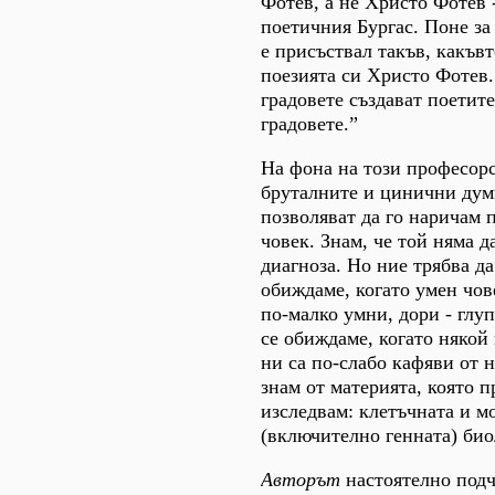
Фотев, а не Христо Фотев 
поетичния Бургас. Поне за
е присъствал такъв, какъвт
поезията си Христо Фотев.
градовете създават поетите
градовете.”
На фона на този професор
бруталните и цинични ду
позволяват да го наричам 
човек. Знам, че той няма да
диагноза. Но ние трябва да
обиждаме, когато умен чов
по-малко умни, дори - глуп
се обиждаме, когато някой 
ни са по-слабо кафяви от н
знам от материята, която 
изследвам: клетъчната и м
(включително генната) био
Авторът
настоятелно подч