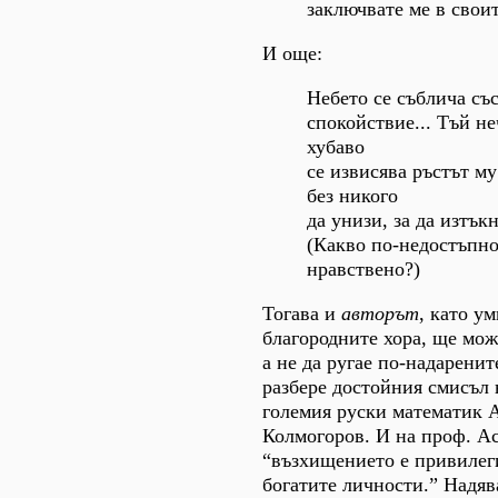
заключвате ме в свои
И още:
Небето се съблича съ
спокойствие... Тъй н
хубаво
се извисява ръстът му
без никого
да унизи, за да изтъкн
(Какво по-недостъпно
нравствено?)
Тогава и
авторът
, като у
благородните хора, ще мож
а не да ругае по-надаренит
разбере достойния смисъл 
големия руски математик 
Колмогоров. И на проф. Ас
“възхищението е привилег
богатите личности.” Надяв