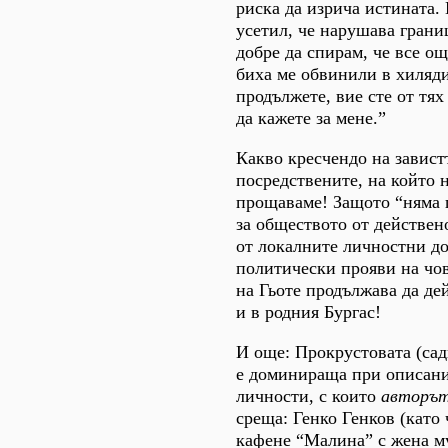
риска да изрича истината.
усетил, че нарушава грани
добре да спирам, че все ощ
биха ме обвинили в хиляди 
продължете, вие сте от тях
да кажете за мене.”
Какво кресчендо на завистт
посредствените, на който н
прощаваме! Защото “няма 
за обществото от действен
от локалните личностни до
политически прояви на чо
на Гьоте продължава да де
и в родния Бургас!
И още: Прокрустовата (сад
е доминираща при описани
личности, с които
авторъ
среща: Генко Генков (като 
кафене “Малина” с жена му