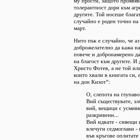
му прости, защото проявя
толерантност дори към агр
другите. Той носеше благат
случайно е роден точно на
март.
Нито пък е случайно, че аз
доброжелателно да кажа н
повече и добронамерено да
на благост към другите. И 
Христо Фотев, а не той или
които хвали в книгата си,
на дон Кихот”:
О, слепота на глупаво
Вий съществувате, з
вий, вещици с усмив
разкривени...
Вий идвате - сияещи 
влечуги седмоглави - 
във кръгове оплитате