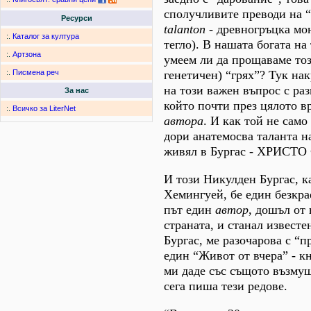
сполучливите преводи на “
Ресурси
talanton
- древногръцка мон
:.
Каталог за култура
тегло). В нашата богата на
:.
Артзона
умеем ли да прощаваме то
генетичен) “грях”? Тук на
:.
Писмена реч
на този важен въпрос с раз
За нас
който почти през цялото в
:.
Всичко за LiterNet
автора
. И как той не само
дори анатемосва таланта н
живял в Бургас - ХРИСТ
И този Никулден Бургас, к
Хемингуей, бе един безкра
път един
автор
, дошъл от
страната, и станал известе
Бургас, ме разочарова с “п
един “Живот от вчера” - кн
ми даде със същото възмущ
сега пиша тези редове.