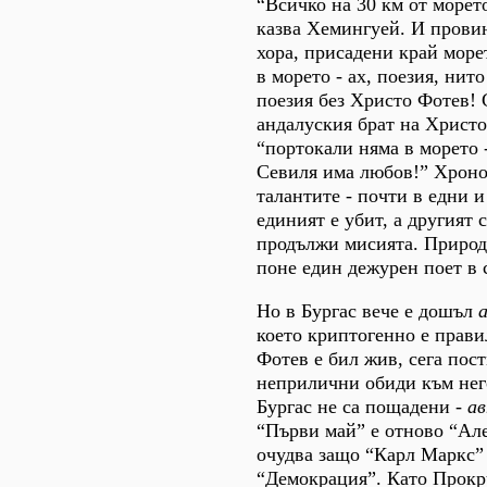
“Всичко на 30 км от морет
казва Хемингуей. И прови
хора, присадени край море
в морето - ах, поезия, нито
поезия без Христо Фотев!
андалуския брат на Христо
“портокали няма в морето -
Севиля има любов!” Хроно
талантите - почти в едни 
единият е убит, а другият с
продължи мисията. Природ
поне един дежурен поет в 
Но в Бургас вече е дошъл
което криптогенно е прави
Фотев е бил жив, сега пос
неприлични обиди към нег
Бургас не са пощадени -
а
“Първи май” е отново “Але
очудва защо “Карл Маркс” 
“Демокрация”. Като Прокр