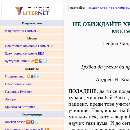
Настройки:
Разшири
Стесни
|
Уголеми
Ум
НЕ ОБИЖДАЙТЕ ХР
Издателство
МОЛЯ
:.
Издателство LiterNet
Медии
Георги Чал
:.
Електронно списание LiterNet
:.
Електронно списание БЕЛ
:.
Културни новини
Трябва да умеем да 
Каталози
:.
По дати
:
март
Андрей Н. Кол
:.
Електронни книги
ПОДАДЕНЕ, да ти се пода
:.
Раздели / Рубрики
хубаво, ми каза бай Васил,
:.
Автори
пациент, преди това учите
:.
Критика за авторите
училище. Така, в края на 6
Книжарници
миналия век, като лекар в 
научих тази дума. И до сег
:.
Книжен пазар
заедно с “дарование”, това
:.
Книгосвят: сравни цени