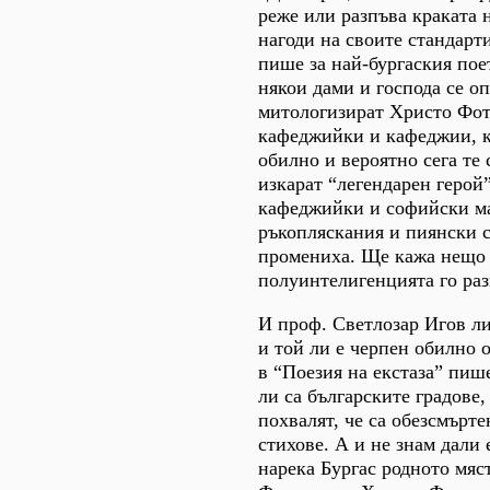
реже или разпъва краката н
нагоди на своите стандарт
пише за най-бургаския пое
някои дами и господа се оп
митологизират Христо Фот
кафеджийки и кафеджии, к
обилно и вероятно сега те 
изкарат “легендарен герой
кафеджийки и софийски м
ръкопляскания и пиянски 
промениха. Ще кажа нещо 
полуинтелигенцията го раз
И проф. Светлозар Игов ли
и той ли е черпен обилно 
в “Поезия на екстаза” пиш
ли са българските градове,
похвалят, че са обезсмърте
стихове. А и не знам дали 
нарека Бургас родното мяс