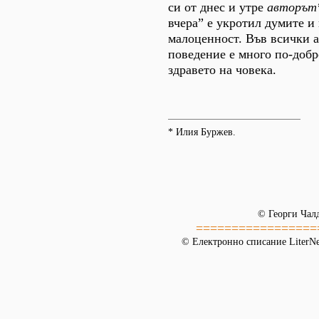
си от днес и утре
авторъ
вчера” е укротил думите и
малоценност. Във всички а
поведение е много по-добр
здравето на човека.
* Илия Буржев.
© Георги Чал
=================
© Електронно списание LiterNet