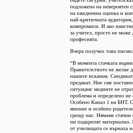
бъдете сигурни: учителскат
подложена на невероятен с
на ежедневна оценка и ко
най-критичната аудитория,
компромиси. И ако наистин
за учител, просто не може
професията.
Вчера получих това писмо
“В момента стачката върви
Правителството не желае д
нашите искания. Синдикат
предават. Ние сме поставе
ситуация: медиите не отра
проблема и определено не 
Особено Канал 1 на БНТ. 
мнение и особено родители
срещу нас. Нямаме стачни 
ни подкрепят материално.
от училищата се върнаха н