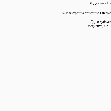
© Даниела Го
=================
© Електронно списание LiterNet
Други публик
Медиапул, 02.1