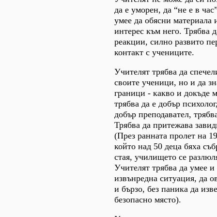
да е уморен, да “не е в час
умее да обясни материала 
интерес към него. Трябва 
реакции, силно развито п
контакт с учениците.
Учителят трябва да спечел
своите ученици, но и да зн
граници - какво и докъде 
трябва да е добър психолог
добър преподавател, трябва
Трябва да притежава завид
(През ранната пролет на 19
който над 50 деца бяха съ
стая, училището се разлюл
Учителят трябва да умее и 
извънредна ситуация, да о
и бързо, без паника да изв
безопасно място).