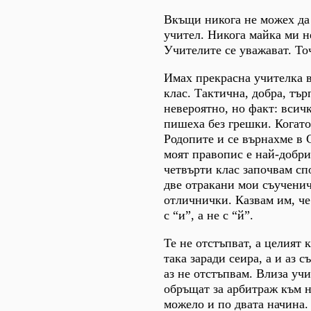
Вкъщи никога не можех да 
учител. Никога майка ми не
Учителите се уважават. То
Имах прекрасна учителка 
клас. Тактична, добра, тър
невероятно, но факт: вси
пишеха без грешки. Когат
Родопите и се върнахме в С
моят правопис е най-добри
четвърти клас започвам сп
две отракани мои съучени
отличнички. Казвам им, че
с “и”, а не с “й”.
Те не отстъпват, а целият 
така заради сеира, а и аз с
аз не отстъпвам. Влиза учи
обръщат за арбитраж към не
можело и по двата начина.