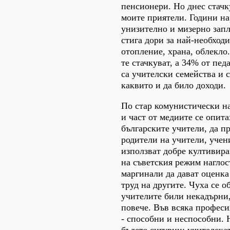
пенсионери. Но днес стачк
моите приятели. Години н
унизително и мизерно запл
стига дори за най-необходи
отопление, храна, облекло
те стачкуват, а 34% от пед
са учителски семейства и 
каквито и да било доходи.
По стар комунистически н
и част от медиите се опита
българските учители, да п
родители на учители, учен
използват добре култивира
на съветския режим нагло
маргинали да дават оценка
труд на другите. Чуха се о
учителите били некадърни,
повече. Във всяка професи
- способни и неспособни. 