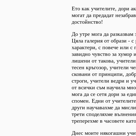
Ето как учителите, дори а
могат да предадат незабра
достойнство!
До утре мога да разказвам 
Цяла галерия от образи - с
характери, с повече или с 
завидно чувство за хумор 
лишени от такова, учители
тесен кръгозор, учители ч
сковани от принципи, доб
строги, учители ведри и у
от всички съм научила мно
мога да се сетя дори за е
спомен. Едни от учителите
други научавахме да мисли
трети споделяхме вълнения
треперехме в часовете кат
Днес моите някогашни учи