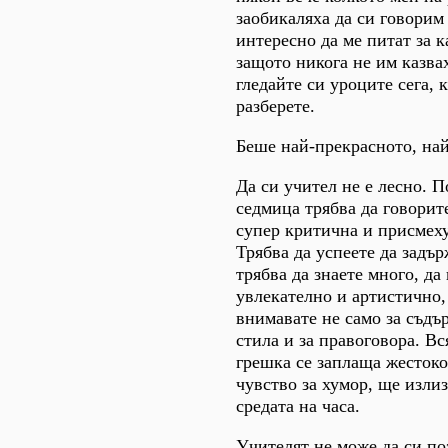
заобикаляха да си говорим
интересно да ме питат за 
защото никога не им казва
гледайте си уроците сега, 
разберете.
Беше най-прекрасното, на
Да си учител не е лесно. П
седмица трябва да говорит
супер критична и присмеху
Трябва да успеете да задъ
трябва да знаете много, да
увлекателно и артистично,
внимавате не само за съдъ
стила и за правоговора. Вс
грешка се заплаща жестоко
чувство за хумор, ще изли
средата на часа.
Учителят не може да си поз