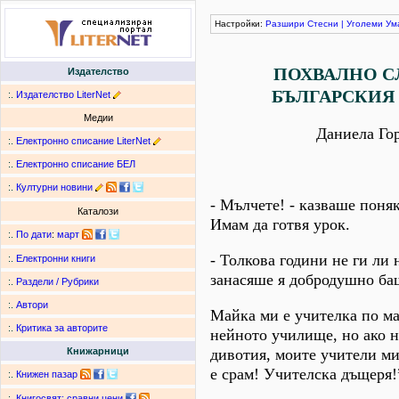
Настройки:
Разшири
Стесни
|
Уголеми
Ум
ПОХВАЛНО С
Издателство
БЪЛГАРСКИЯ
:.
Издателство LiterNet
Медии
Даниела Го
:.
Електронно списание LiterNet
:.
Електронно списание БЕЛ
:.
Културни новини
- Мълчете! - казваше поняк
Каталози
Имам да готвя урок.
:.
По дати
:
март
- Толкова години не ги ли 
:.
Електронни книги
занасяше я добродушно ба
:.
Раздели / Рубрики
:.
Автори
Майка ми е учителка по ма
:.
Критика за авторите
нейното училище, но ако н
дивотия, моите учители ми
Книжарници
е срам! Учителска дъщеря!
:.
Книжен пазар
:.
Книгосвят: сравни цени