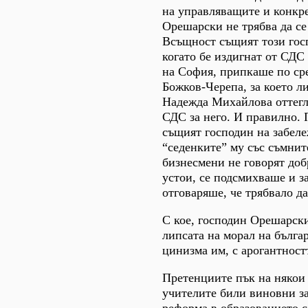
на управляващите и конкр
Орешарски не трябва да се
Всъщност същият този гос
когато бе издигнат от СДС 
на София, припкаше по ср
Божков-Черепа, за което л
Надежда Михайлова оттегл
СДС за него. И правилно. 
същият господин на забеле
“седенките” му със съмни
бизнесмени не говорят доб
устои, се подсмихваше и з
отговаряше, че трябвало д
С кое, господин Орешарски
липсата на морал на бълга
цинизма им, с арогантност
Претенциите пък на някои 
учителите били виновни з