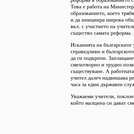
реформа в образованието с
Това е работа на Министер
образованието, което трябв
и да инициира широка общ
вкл. с участието на учите
същество самата реформа.
Исканията на българските 
справедливи и българското
да ги подкрепи. Заплащане
смехотворно и трудно поз
съществуване. А работната
учител далеч надвишава р
часа за един държавен слу
Уважаеми учители, поклон 
който малцина си дават см