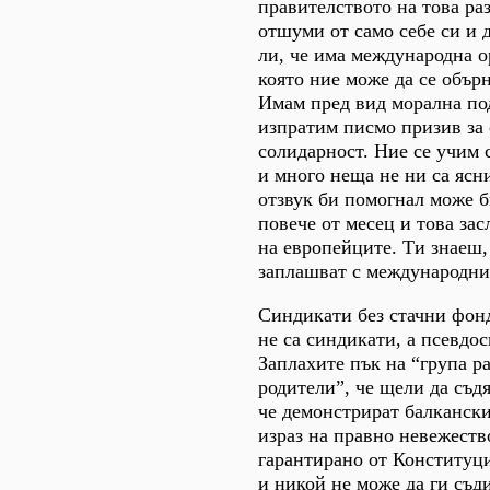
правителството на това раз
отшуми от само себе си и 
ли, че има международна о
която ние може да се обърн
Имам пред вид морална по
изпратим писмо призив за
солидарност. Ние се учим 
и много неща не ни са яс
отзвук би помогнал може б
повече от месец и това за
на европейците. Ти знаеш,
заплашват с международни
Синдикати без стачни фонд
не са синдикати, а псевдо
Заплахите пък на “група р
родители”, че щели да съд
че демонстрират балкански
израз на правно невежеств
гарантирано от Конституци
и никой не може да ги съд