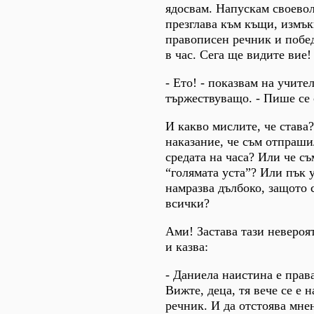
ядосвам. Напускам своевол
презглава към къщи, измъ
правописен речник и побе
в час. Сега ще видите вие!
- Ето! - показвам на учите
тържествуващо. - Пише се с
И какво мислите, че става
наказание, че съм отпраши
средата на часа? Или че съ
“голямата уста”? Или пък 
намразва дълбоко, защото 
всички?
Ами! Застава тази невероя
и казва:
- Даниела наистина е права
Вижте, деца, тя вече се е 
речник. И да отстоява мне