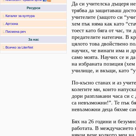
Да си учителска дъщеря не
Ресурси
трябва да защитаваш дост
учителите (защото си “учи
:.
Каталог за култура
хем пък няма как като “ста
:.
Артзона
тоест като бяга от час, ти 
:.
Писмена реч
предателите натегачи. В к
За нас
цялото това двойствено п
:.
Всичко за LiterNet
научих, че винаги има и др
само моята. Научих се и д
на избраната позиция (хем 
училище, и вкъщи, като “у
По-късно станах и аз учит
колегите ми, които напуск
дори разплакани часа си с 
са невъзможни!”. Те пък б
невъзможни деца бяхме са
Бях на 26 години и безумн
работата. В междучасието 
някои вече колкото мен на 