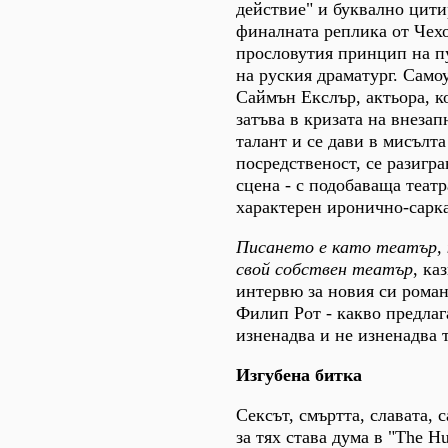
действие" и буквално цити
финалната реплика от Чехо
прословутия принцип на п
на руския драматург. Само
Саймън Екслър, актьора, к
затъва в кризата на внезап
талант и се дави в мисълта
посредственост, се разигра
сцена - с подобаваща театр
характерен иронично-сарка
Писането е като театър,
свой собствен театър
, ка
интервю за новия си роман
Филип Рот - какво предлага
изненадва и не изненадва 
Изгубена битка
Сексът, смъртта, славата, с
за тях става дума в "The H