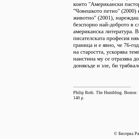
които "Американски пастор
"Човешкото петно" (2000)
животно" (2001), нареждащ
безспорно най-доброто в с
американска литература. Вя
писателската професия ня
граница и е явно, че 76-го
на старостта, ускорява тем
наистина му се отразява д
донякъде и зле, би трябвал
Philip Roth. The Humbling. Boston:
140 p.
© Бисерка Ра