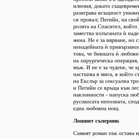
илюзия, докато същевреме
разиграва всъщност униже
си провал; Пегийн, на свой
ролята на Спасител, който
замества излъганата ѝ наде
жена. Не е за вярване, но 
ненадейната ѝ привързанос
това, че бившата ѝ любовн
на хирургическа операция, 
мъж. И не е за чудене, че 
настъпва в мига, в който 
на Екслър за сексуална тр
и Пегийн се връща към ле
наклонности - напуска лю
русокосата непозната, спо
една любовна нощ.
Лошият съперник
Самият роман пък остава 