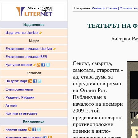
Настройки:
Разшири
Стесни
|
Уголеми
Ум
ТЕАТЪРЪТ НА 
Издателство
:.
Издателство LiterNet
Бисерка Ра
Медии
:.
Електронно списание LiterNet
:.
Електронно списание БЕЛ
Сексът, смъртта,
:.
Културни новини
самотата, старостта -
Каталози
да, става дума за
:.
По дати
:
март
поредния нов роман
на Филип Рот.
:.
Електронни книги
Публикуван в
:.
Раздели / Рубрики
началото на ноември
:.
Автори
2009 г., той
:.
Критика за авторите
предизвика полярно
Книжарници
противоположни
:.
Книжен пазар
оценки в англо-
американския печат.
:.
Книгосвят: сравни цени