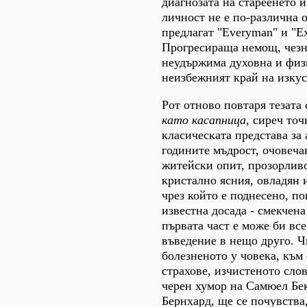
диагнозата на стареенето 
личност не е по-различна о
предлагат "Everyman" и "Ex
Прогресираща немощ, чез
неудържима духовна и физ
неизбежният край на изкус
Рот отново повтаря тезата 
като касапница
, сиреч то
класическата представа за
годините мъдрост, очовеча
житейски опит, прозорливо
кристално ясния, овладян 
чрез който е поднесено, п
известна досада - смекчена
първата част е може би все
въведение в нещо друго. Ч
болезненото у човека, към
страхове, изчистеното сло
черен хумор на Самюел Бе
Бернхард, ще се почувства,