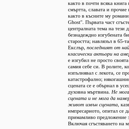
както в почти всяка книга н
смъртта, славата и прочие 
както в късните му романи
Ghost". Първата част сгъс
централната тема на тези д
безнадеждно изгубената б
старостта; навлязъл в 65-т
Екслър,
последният от на
класически актьори на ам
е изгубил не просто своят
самия себе си. В ролите, к
изпълнявал с лекота, се пр
катастрофално; някогашния
сцената се е обърнал в ус
духовна мъртвина.
Не мога
сцената и не мога да нам
живот извън сцената
, ка
импресариото, опитал се да
примамливо предложение з
Включая сгъстяването на м