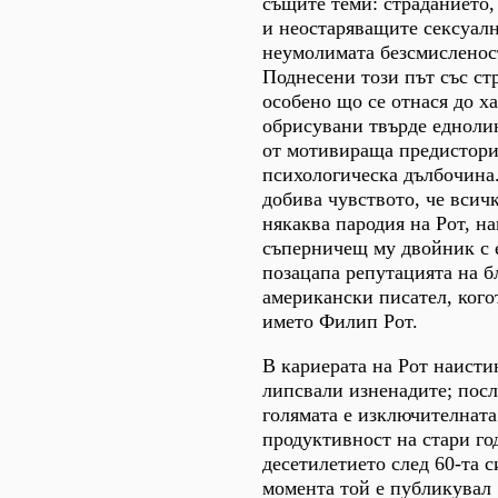
същите теми: страданието, 
и неостаряващите сексуал
неумолимата безсмисленост
Поднесени този път със ст
особено що се отнася до ха
обрисувани твърде едноли
от мотивираща предистори
психологическа дълбочина.
добива чувството, че всич
някаква пародия на Рот, н
съперничещ му двойник с 
позацапа репутацията на 
американски писател, кого
името Филип Рот.
В кариерата на Рот наисти
липсвали изненадите; посл
голямата е изключителната
продуктивност на стари го
десетилетието след 60-та с
момента той е публикувал