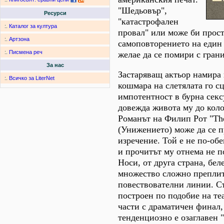
"Шедьовър",
Ресурси
"катастрофален
:.
Каталог за култура
провал" или може би прос
:.
Артзона
самоповторението на един 
:.
Писмена реч
желае да се помири с гран
За нас
Застаряващ актьор намира 
:.
Всичко за LiterNet
кошмара на слетялата го с
импотентност в бурна секс
довежда живота му до коло
Романът на Филип Рот "Th
(Унижението) може да се п
изречение. Той е не по-обе
и прочитът му отнема не по
Носи, от друга страна, бел
множество сложно препли
повествователни линии. С
построен по подобие на те
части с драматичен финал,
тенденциозно е озаглавен 