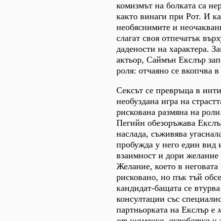
комизмът на болката са не
както винаги при Рот. И к
необяснимите и неочакван
слагат своя отпечатък вър
дадености на характера. За
актьор, Саймън Екслър зап
роля: отчаяно се вкопчва в
Сексът се превръща в инти
необуздана игра на страстта
рискована размяна на роли
Пегийн обезоръжава Екслър
наслада, съживява угаснал
пробужда у него един вид 
взаимност и дори желание д
Желание, което в неговата 
рисковано, но пък тъй обс
кандидат-бащата се втурва
консултации със специалис
партньорката на Екслър е
от шаманка, акробатка и 