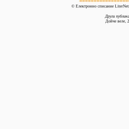
=================
© Електронно списание LiterNet,
Други публик
Дойче веле, 