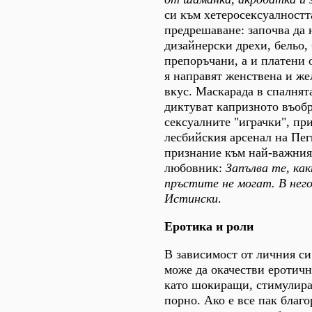
си към хетеросексуалностт
предрешаване: започва да 
дизайнерски дрехи, бельо,
препоръчани, а и платени 
я направят женствена и же
вкус. Маскарада в спалнята
диктуват капризното въоб
сексуалните "играчки", пр
лесбийския арсенал на Пе
признание към най-важния
любовник:
Запълва те, ка
пръстите не могат. В нег
Истински
.
Еротика и роли
В зависимост от личния си
може да окачестви еротичн
като шокиращи, стимулира
порно. Ако е все пак благ