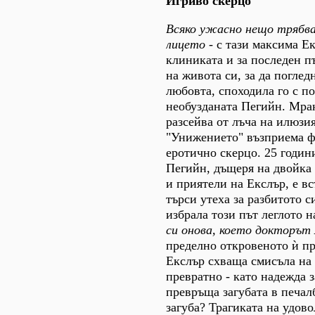
Игриво скерцо
Всяко ужасно нещо трябва 
лицето
- с тази максима Е
клиниката и за последен п
на живота си, за да поглед
любовта, споходила го с по
необузданата Пегийн. Мра
разсейва от лъча на илюзия
"Унижението" възприема ф
еротично скерцо. 25 годин
Пегийн, дъщеря на двойка
и приятели на Екслър, е в
търси утеха за разбитото си
избрала този път леглото 
си онова, което докторът
пределно откровеното ѝ п
Екслър схваща смисъла на
превратно - като надежда з
превръща загубата в печалб
загуба? Трагиката на удов