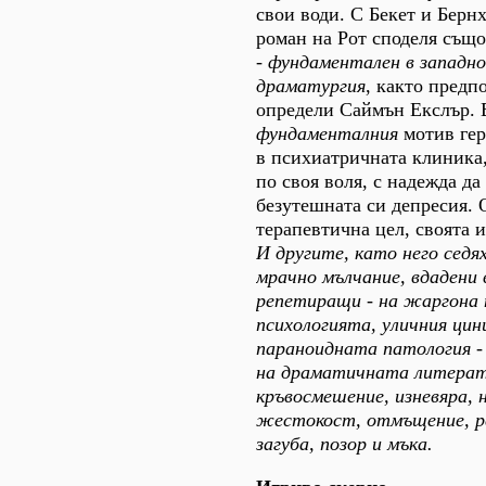
свои води. С Бекет и Берн
роман на Рот споделя също
-
фундаментален в западно
драматургия
, както предп
определи Саймън Екслър. 
фундаменталния
мотив гер
в психиатричната клиника,
по своя воля, с надежда да
безутешната си депресия. 
терапевтична цел, своята 
И другите, като него седя
мрачно мълчание, вдадени 
репетиращи - на жаргона 
психологията, уличния цин
параноидната патология 
на драматичната литерат
кръвосмешение, изневяра, 
жестокост, отмъщение, р
загуба, позор и мъка.