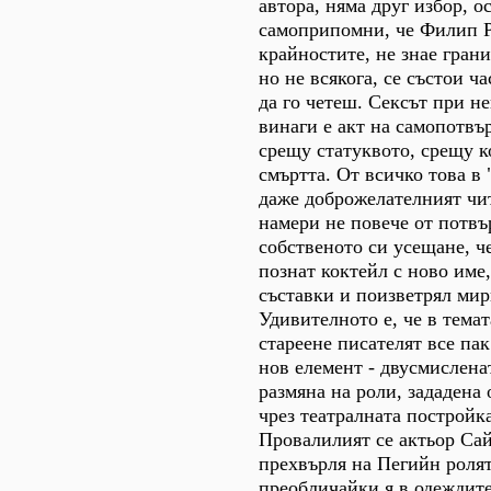
автора, няма друг избор, о
самоприпомни, че Филип Р
крайностите, не знае грани
но не всякога, се състои ч
да го четеш. Сексът при н
винаги е акт на самопотвъ
срещу статуквото, срещу 
смъртта. От всичко това в
даже доброжелателният чи
намери не повече от потв
собственото си усещане, ч
познат коктейл с ново име
съставки и поизветрял мир
Удивителното е, че в тема
стареене писателят все пак
нов елемент - двусмислена
размяна на роли, зададена 
чрез театралната постройка
Провалилият се актьор Са
прехвърля на Пегийн ролят
преобличайки я в одеждите