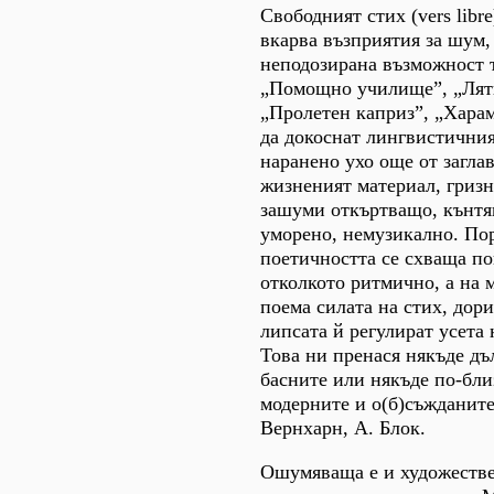
Свободният стих (vers libre
вкарва възприятия за шум,
неподозирана възможност 
„Помощно училище”, „Лятн
„Пролетен каприз”, „Хара
да докоснат лингвистичния
наранено ухо още от заглав
жизненият материал, гризна
зашуми откъртващо, кънтя
уморено, немузикално. По
поетичността се схваща п
отколкото ритмично, а на 
поема силата на стих, дор
липсата й регулират усета
Това ни пренася някъде дъ
басните или някъде по-бли
модерните и о(б)съжданите
Вернхарн, А. Блок.
Ошумяваща е и художестве