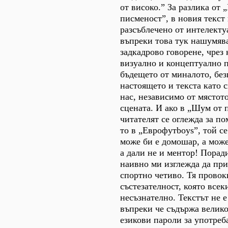
от високо.” За разлика от
писменост”, в новия текст 
разсъблечено от интелекту
въпреки това тук нашумяв
задкадрово говорене, чрез 
визуално и концептуално п
бъдещето от миналото, без
настоящето и текста като 
нас, независимо от мястот
сцената. И ако в „Шум от 
читателят се оглежда за по
то в „Еврофутboys”, той се
може би е домошар, а може
а дали не и ментор! Порад
наивно ми изглежда да при
спортно четиво. Тя провок
състезателност, която всек
несъзнателно. Текстът не 
въпреки че съдържа велико
езикови пароли за употреба