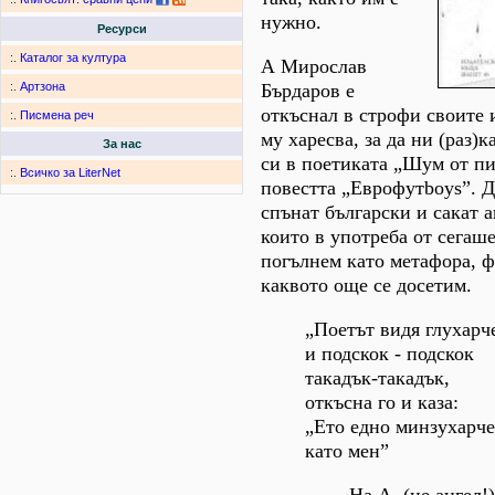
нужно.
Ресурси
:.
Каталог за култура
А Мирослав
Бърдаров е
:.
Артзона
откъснал в строфи своите 
:.
Писмена реч
му харесва, за да ни (раз)
За нас
си в поетиката „Шум от п
:.
Всичко за LiterNet
повестта „Еврофутboys”. Д
спънат български и сакат а
които в употреба от сегаше
погълнем като метафора, 
каквото още се досетим.
„Поетът видя глухарч
и подскок - подскок
такадък-такадък,
откъсна го и каза:
„Ето едно минзухарч
като мен”