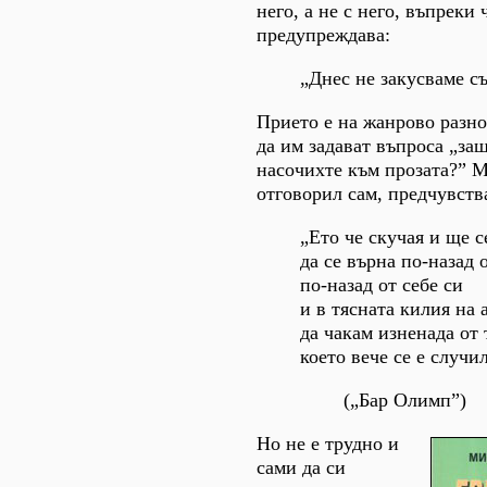
него, а не с него, въпреки 
предупреждава:
„Днес не закусваме съ
Прието е на жанрово разн
да им задават въпроса „защ
насочихте към прозата?” M
отговорил сам, предчувств
„Ето че скучая и ще 
да се върна по-назад 
по-назад от себе си
и в тясната килия на 
да чакам изненада от 
което вече се е случи
(„Бар Олимп”)
Но не е трудно и
сами да си