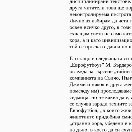
дисциплинирани текстове. 
други читатели това ще по
неконтролируема пъстрота 
Лично аз избирам да чета 
освен всичко друго, в този
схващам света не само кат
хора, а и като цивилизацио
той се пръска отдавна по 
Ето защо в следващата си 
„Еврофутboys” М. Бърдаро
оглежда за търсене „тайни
компанията на Сънчо, Пън
Джими и някоя и друга жен
помежду им) проследяваме 
седмица, но не каква да е,
се случва заради техните з
Еврофутбол, „в които живо
животните придобива смис
„странни хора, убедени в 
на дъно, в което да си счу