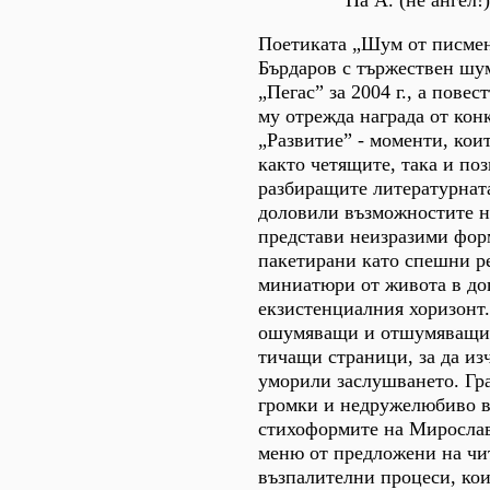
На А. (не ангел!)
Поетиката „Шум от писмен
Бърдаров с тържествен шу
„Пегас” за 2004 г., а пове
му отрежда награда от кон
„Развитие” - моменти, коит
както четящите, така и по
разбиращите литературната
доловили възможностите н
представи неизразими фор
пакетирани като спешни 
миниатюри от живота в до
екзистенциалния хоризонт.
ошумяващи и отшумяващи,
тичащи страници, за да изч
уморили заслушването. Гр
громки и недружелюбиво в
стихоформите на Мирослав
меню от предложени на чи
възпалителни процеси, кои