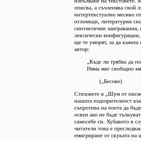
изпълване на текстовете. 
описва, а съчленява свой 
интертекстуално месиво о
отломъци, литературни сю
синтактични заигравания,
лексически конфигурации,
ще те уморят, за да кажеш 
автор:
„Къде ли трябва да п
Няма миг свободно мя
(„Бесове)
Стиховете в „Шум от писм
нашата подозрителност къ
съпротива на поета да бъде
освен ако не бъде тълкува
самосебе си. Хубавото в сл
читатели това е преследва
емигриране от скуката на