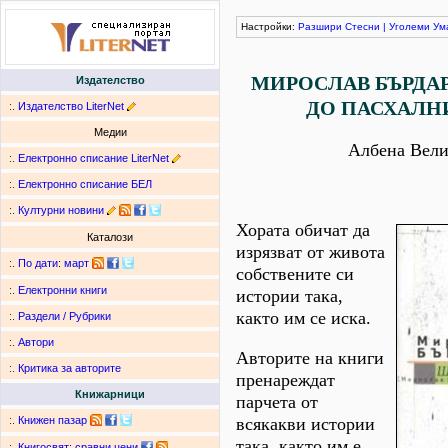
Настройки:
Разшири
Стесни
|
Уголеми
Ум
МИРОСЛАВ БЪРДА
Издателство
ДО ПАСХАЛН
:.
Издателство LiterNet
Медии
Албена Вели
:.
Електронно списание LiterNet
:.
Електронно списание БЕЛ
:.
Културни новини
Хората обичат да
Каталози
изрязват от живота
:.
По дати
:
март
собствените си
:.
Електронни книги
истории така,
както им се иска.
:.
Раздели / Рубрики
:.
Автори
Авторите на книги
:.
Критика за авторите
пренареждат
Книжарници
парчета от
всякакви истории
:.
Книжен пазар
така, както им е
:.
Книгосвят: сравни цени