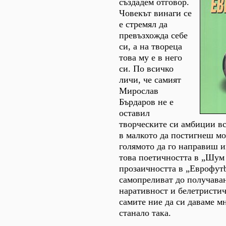
създадем отговор.
Човекът винаги се
е стремял да
превъзхожда себе
си, а на твореца
това му е в него
си. По всичко
личи, че самият
Мирослав
Бърдаров не е
оставил
творческите си амбиции в
в малкото да постигнеш мо
голямото да го направиш 
това поетичността в „Шум
прозаичността в „Еврофутb
самопреливат до получава
наративност и белетристич
самите ние да си даваме мн
станало така.