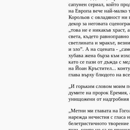
сапунен сериал, който пр
на Европа вече най-малко 
Корольов с овладяност ни 
декор за неговата сценогра
„това не е никакъв храст, 
света, където равноправно
светлината и мракът, везни
и зло”. А на сцената - „са
хубава жена бърза към изхо
като се пази от дъжда с ме
на Йоан Кръстител... конт
глава върху блюдото на все
„И горьким словом моим п
думите на пророк Еремия, 
унищожени от надгробния 
„Метни ми главата на Гогол
нарежда нечистия с гласа 
белетристичното творение 
тези, които не са го проче