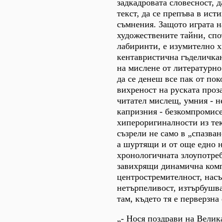
задкадровата словесност, 
текст, да се препъва в исти
съмнения. Защото играта н
художествените тайни, спо
лабиринти, е изумително 
кентавристична гъделичка
на мислене от литературн
да се денеш все пак от по
вихреност на руската проз
читател мислещ, умния - 
капризния - безкомпромисе
хипероригиналности из тек
съзрели не само в „спазван
а шуртящи и от още едно 
хронологичната злоупотреб
завихрящи динамична ком
центростремителност, нас
нетърпеливост, изтърбушв
там, където тя е перверзн
„- Нося поздрави на Велик