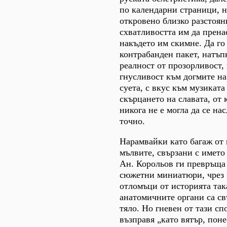
по календарни страници, н
откровено близко разстоян
схватливостта им да прена
накъдето им скимне. Да го
контрабанден пакет, натъп
реалност от прозорливост,
гнусливост към догмите н
суета, с вкус към музиката
скърцането на славата, от 
никога не е могла да се на
точно.
Нарамвайки като багаж от
мълвите, свързани с името
Ан. Корольов ги превръща
сюжетни миниатюри, чрез 
отломъци от историята так
анатомичните органи са с
тяло. Но гневен от тази сп
възправя „като вятър, пон