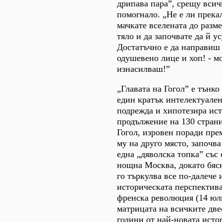
дрипава пара”, срещу всичк
помогнало. „Не е ли прека
мачкате вселената до разм
тяло и да започвате да й ус
Достатъчно е да направиш 
одушевено лице и хоп! - м
изнасилваш!”
„Главата на Гогол” е тънко
един кратък интелектуален
подрежда и хипотезира ис
продължение на 130 страни
Гогол, изровен поради пре
му на друго място, започва
една „дяволска топка” със
нощна Москва, докато бяс
го търкулва все по-далече 
историческата перспектива
френска революция (14 юли
матрицата на всичките две
години от най-новата исто