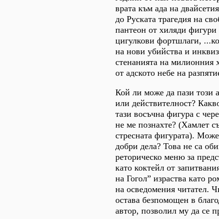
врата към ада на двайсетия
до Руската трагедия на сво
пантеон от хиляди фигури
цигулкови фортшлаги, ...к
на нови убийства и инквиз
стенанията на милионния х
от адското небе на разпяти
Кой ли може да пази този а
или действителност? Какв
тази восъчна фигура с чере
не ме познахте? (Хамлет съ
стресната фигурата). Може
добри дела? Това не са об
реторическо меню за предс
като коктейл от запитвания
на Гогол” израства като р
на осведомения читател. Ч
остава безпомощен в благо
автор, позволил му да се п