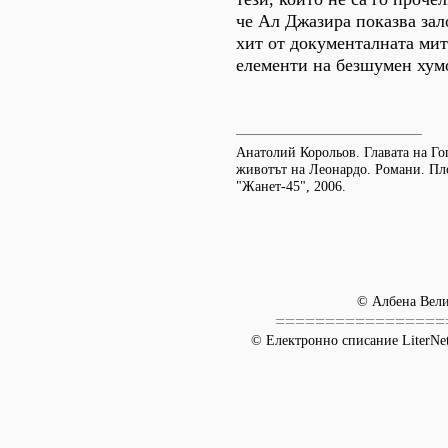
че Ал Джазира показва за
хит от документалната мит
елементи на безшумен хум
Анатолий Корольов. Главата на Го
животът на Леонардо. Романи. Пл
"Жанет-45", 2006.
© Албена Вели
=================
© Електронно списание LiterNet