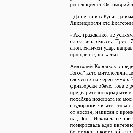
революция от Октомврийск
- Да не би и в Русия да и
Ликвидирали сте Екатерин
- Ах, гражданко, не успяхм
естествена смърт... През 1
апоплектичен удар, направ
прощавате, на калъп.”
Анатолий Корольов опреде
Гогол” като митологична д
елементи на черен хумор. 
фризьорски обаче, това е р
предварително кръцнати кос
похабява ножицата на мос
ерудирания читател това с
от носове, написан с ирон
на „Нос”. Искам да се прес
помирисвала едно интервю
белетрист, в което той спо