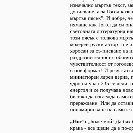
изначално мъртъв текст, з
дописване, а за Гогол казва
мъртъв пясък”. И добре, че
нямаше как Гогол да си опа
световната литературна на
този пясък е толкова мъртъ
модерен руски автор го е и
хоросан за съ-писване на 
раздразнителност с обонят
чувствителност от гоголевс
в нов формат! И резултатъ
миниатюрен ядрен взрив, 
ядро на уран 235 се дели, 
енергия и се получава ново
би така да изглежда самот
прераждане! Или да остав
понамирисване на самите н
„Нос”:
„Боже мой! Да бях 
крака - все щеше да е по-д