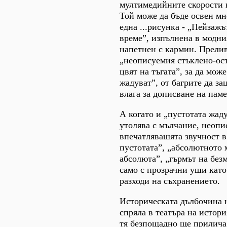
мултимедийните скорости 
Той може да бъде освен мн
една ...рисунка - „Пейзажъ
време”, изпълнена в модни
напетнен с кармин. Прели
„неописуемия стъклено-ос
цвят на тъгата”, за да мож
жадуват”, от багрите да з
влага за дописване на паме
А когато и „пустотата жаду
утолява с мълчание, неопи
впечатлявашята звучност в
пустотата”, „абсолютното 
абсолюта”, „гърмът на без
само с прозрачни уши кат
разходи на съхранението.
Историческата дълбочина н
спряла в театъра на истори
тя безпощадно ще прилича