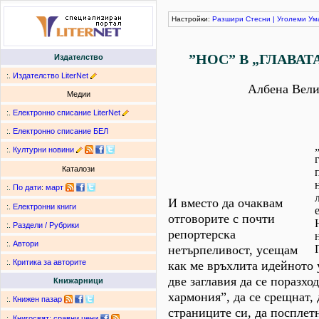
Настройки:
Разшири
Стесни
|
Уголеми
Ум
”НОС” В „ГЛАВАТ
Издателство
:.
Издателство LiterNet
Албена Вели
Медии
:.
Електронно списание LiterNet
:.
Електронно списание БЕЛ
:.
Културни новини
Каталози
:.
По дати
:
март
И вместо да очаквам
:.
Електронни книги
отговорите с почти
:.
Раздели / Рубрики
репортерска
:.
Автори
нетърпеливост, усещам
:.
Критика за авторите
как ме връхлита идейното 
две заглавия да се поразхо
Книжарници
хармония”, да се срещнат, 
:.
Книжен пазар
страниците си, да посплет
:.
Книгосвят: сравни цени