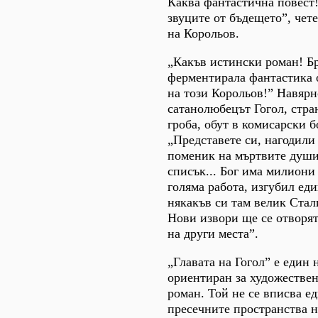
Каква фантастична повест!
звуците от бъдещето”, чет
на Корольов.
„Какъв истински роман! Бр
ферментирала фантастика о
на този Корольов!” Навярн
сатанолюбецът Гогол, стра
гроба, обут в комисарски б
„Представете си, нагодил
поменик на мъртвите душ
списък... Бог има милиони 
голяма работа, изгубил еди
някакъв си там велик Ста
Нови извори ще се отворят
на други места”.
„Главата на Гогол” е един
ориентиран за художестве
роман. Той не се вписва е
пресечните пространства н