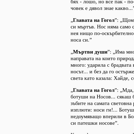
бях - лошо, но все пак - п
човек е дявол знае какво...
„
Главата на Гогол
”: „Щом 
си мъртъв. Нос няма само 
нея нищо по-оскърбително 
носа си.”
„
Мъртви души
”: „Има мн
направата на които природ
много: ударила с брадвата 
носът... и без да го остърж
света като казала: Хайде, 
„
Главата на Гогол
”: „Мда
ботуши на Носов... сякаш 
зъбите на самата световна
изплюти: носи ги!... Боту
недоумяващо вперили в Бо
си патешки носове”.