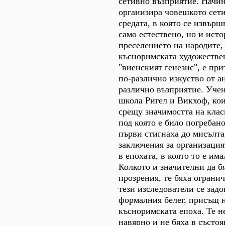
сетивно възприятие. Начин
организира човешкото сет
средата, в която се извърш
само естествено, но и ист
преселението на народите,
късноримската художестве
"виенският генезис", е пр
по-различно изкуство от а
различно възприятие. Уче
школа Ригел и Викхоф, кои
срещу значимостта на клас
под която е било погребано
първи стигнаха до мисълта 
заключения за организация
в епохата, в която то е има
Колкото и значителни да б
прозрения, те бяха огранич
тези изследователи се зад
формалния белег, присъщ н
късноримската епоха. Те не
навярно и не бяха в състоя