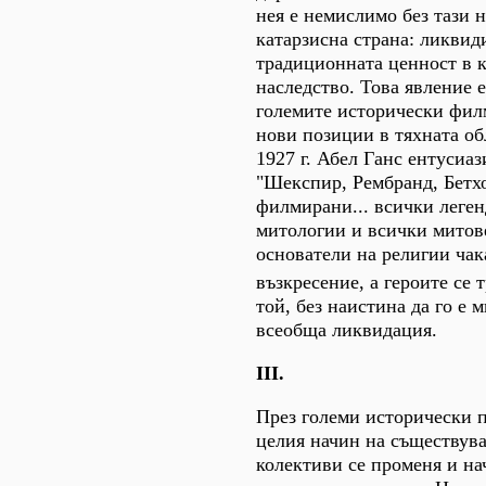
нея е немислимо без тази 
катарзисна страна: ликвид
традиционната ценност в 
наследство. Това явление 
големите исторически филм
нови позиции в тяхната об
1927 г. Абел Ганс ентусиа
"Шекспир, Рембранд, Бетх
филмирани... всички леген
митологии и всички митов
основатели на религии чак
възкресение, а героите се 
той, без наистина да го е 
всеобща ликвидация.
III.
През големи исторически п
целия начин на съществув
колективи се променя и на