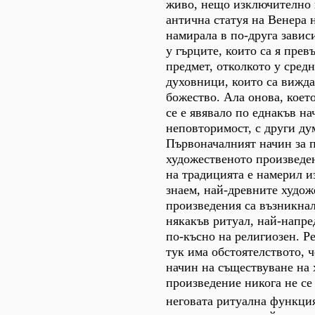
живо, нещо изключително 
антична статуя на Венера 
намирала в по-друга завис
у гърците, които са я прев
предмет, отколкото у сред
духовници, които са вижда
божество. Ала онова, което
се е явявало по еднакъв на
неповторимост, с други ду
Първоначалният начин за п
художественото произведе
на традицията е намерил из
знаем, най-древните худож
произведения са възникнал
някакъв ритуал, най-напре
по-късно на религиозен. 
тук има обстоятелството, ч
начин на съществуване на
произведение никога не се
неговата ритуална функци