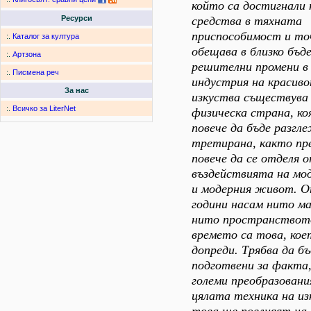
който са достигнали
средства в тяхната
Ресурси
приспособимост и то
:.
Каталог за култура
обещава в близко бъд
:.
Артзона
решителни промени в
:.
Писмена реч
индустрия на красиво
За нас
изкуства съществува
:.
Всичко за LiterNet
физическа страна, к
повече да бъде разгл
третирана, както пр
повече да се отделя 
въздействията на мо
и модерния живот. О
години насам нито м
нито пространствот
времето са това, кое
допреди. Трябва да б
подготвени за факта,
големи преобразован
цялата техника на из