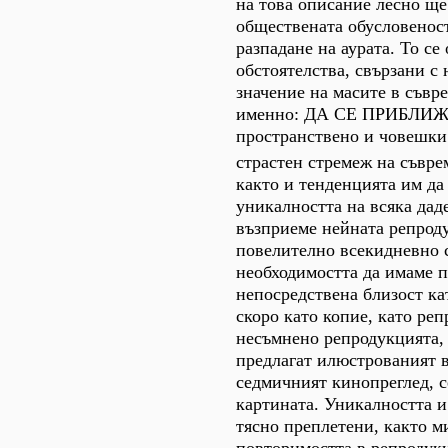
на това описание лесно щ
обществената обусловенос
разпадане на аурата. То се
обстоятелства, свързани с
значение на масите в съвр
именно: ДА СЕ ПРИБЛИЖ
пространствено и човешки
страстен стремеж на съвр
както и тенденцията им да
уникалността на всяка даде
възприеме нейната репроду
повелително всекидневно с
необходимостта да имаме п
непосредствена близост ка
скоро като копие, като ре
несъмнено репродукцията, 
предлагат илюстрованият 
седмичният кинопреглед, с
картината. Уникалността и
тясно преплетени, както м