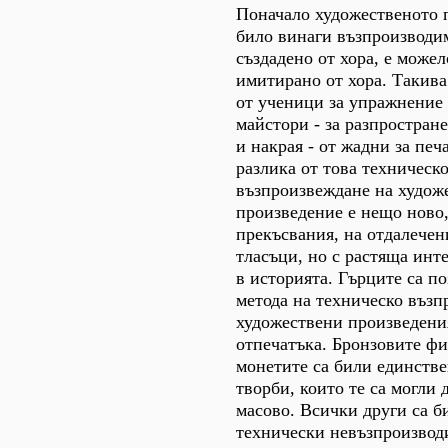
Поначало художественото 
било винаги възпроизводи
създадено от хора, е можел
имитирано от хора. Такива
от ученици за упражнение 
майстори - за разпростран
и накрая - от жадни за печ
разлика от това техническ
възпроизвеждане на худож
произведение е нещо ново,
прекъсвания, на отдалечен
тласъци, но с растяща инт
в историята. Гърците са п
метода на техническо възп
художествени произведения
отпечатъка. Бронзовите фи
монетите са били единств
творби, които те са могли 
масово. Всички други са б
технически невъзпроизвод