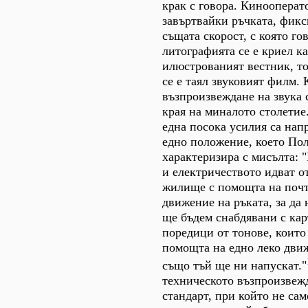
крак с говора. Кинооперат
завъртвайки ръчката, фикс
същата скорост, с която го
литографията се е криел к
илюстрованият вестник, т
се е таял звуковият филм.
възпроизвеждане на звука 
края на миналото столетие
една посока усилия са нап
едно положение, което По
характеризира с мисълта: "
и електричеството идват о
жилище с помощта на поч
движение на ръката, за да 
ще бъдем снабдявани с кар
поредици от тонове, които
помощта на едно леко движ
също тъй ще ни напускат."
техническото възпроизвежд
стандарт, при който не сам