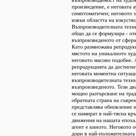
възпроизводимост на худо
произведение, е неговата а
симптоматичен; неговото з
извън областта на изкуство
Възпроизводителната техни
общо да се формулира - от
възпроизведеното от сфера
Като размножава репродукц
мястото на уникалното ху
неговото масово подобие. 
репродукцията да достигн
неговата моментна ситуаци
възпроизводителната техн
възпроизведеното. Тези дв
мощно разтърсване на трад
обратната страна на съвре
представлява обновление н
се намират в най-тясна връ
движения на нашата епоха
агент е киното. Неговото 
дори в най-положителната