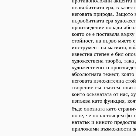
противоположни акцента п
първобитната ера, в качес
неговата природа. Защото 
първобитната ера художес
произведение поради абсо
която се е поставяла върху
стойност, на първо място 
инструмент на магията, ко
известна степен е бил опоз
художествена творба, така
художественото произведе
абсолютната тежест, която 
неговата изложителна стой
творение със съвсем нови 
които осъзнатата от нас, х
изпъква като функция, коя
бъде опозната като страни
поне, че понастоящем фото
нататък и киното предоста
приложими възможности за