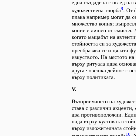
една създадена с оглед на
9
художествена творба
. От 
плака например могат да с
множество копия; въпросът
копие е лишен от смисъл. 
когато мащабът на автенти
стойността си за художест
преобразява се и цялата ф
изкуството. На мястото на
върху ритуала идва основа
друга човешка дейност: ос
върху политиката.
V.
Възприемането на художес
става с различни акценти,
два противоположни. Един
пада върху култовата стойн
върху изложителната стой
10