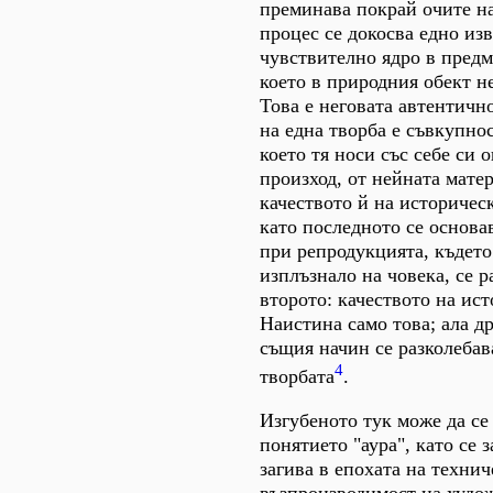
преминава покрай очите на
процес се докосва едно из
чувствително ядро в предм
което в природния обект не
Това е неговата автентичн
на една творба е съвкупнос
което тя носи със себе си 
произход, от нейната мате
качеството й на историчес
като последното се основа
при репродукцията, където
изплъзнало на човека, се р
второто: качеството на ис
Наистина само това; ала др
същия начин се разколебав
4
творбата
.
Изгубеното тук може да се
понятието "аура", като се з
загива в епохата на технич