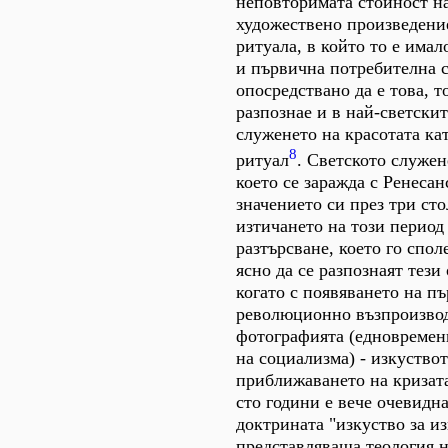
неповторимата стойност
художествено произведение
ритуала, в който то е имал
и първична потребителна с
опосредствано да е това, т
разпознае и в най-светски
служенето на красотата ка
8
ритуал
. Светското служен
което се заражда с Ренесан
значението си през три сто
изтичането на този период
разтърсване, което го спол
ясно да се разпознаят тези
когато с появяването на п
революционно възпроизвод
фотографията (едновремен
на социализма) - изкуство
приближаването на кризата
сто години е вече очевидна
доктрината "изкуство за из
представляваща теология н