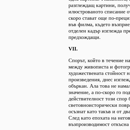
разглеждащ картини, получ
илюстрованото списание от
скоро стават още по-прец
във филма, където възприе
отделен кадър изглежда пр
предхождащи.
VII.
Спорът, който в течение на
между живописта и фотогр
художествената стойност н
произведения, днес изглеж
объркан. Ала това не нама
значение, а по-скоро го по
действителност този спор 
световноисторически повра
осъзнат като такъв и от дв
След като епохата на него
възпроизводимост откъсна 