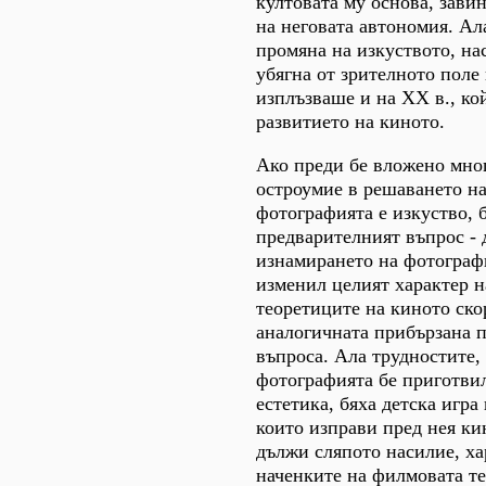
култовата му основа, зави
на неговата автономия. А
промяна на изкуството, нас
убягна от зрителното поле 
изплъзваше и на XX в., ко
развитието на киното.
Ако преди бе вложено мно
остроумие в решаването на
фотографията е изкуство, б
предварителният въпрос - 
изнамирането на фотографи
изменил целият характер н
теоретиците на киното ско
аналогичната прибързана 
въпроса. Ала трудностите,
фотографията бе приготви
естетика, бяха детска игра 
които изправи пред нея ки
дължи сляпото насилие, х
наченките на филмовата те