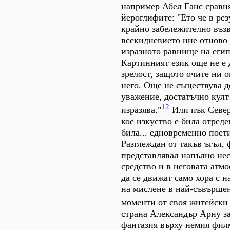
например Абел Ганс сравн
йероглифите: "Ето че в рез
крайно забележително въз
всекидневието ние отново
изразното равнище на егип
Картинният език още не е 
зрелост, защото очите ни 
него. Още не съществува д
уважение, достатъчно култ
12
изразява."
Или пък Север
кое изкуство е била отреде
била... едновременно поет
Разглеждан от такъв ъгъл,
представлявал напълно не
средство и в неговата атм
да се движат само хора с 
на мислене в най-съвърше
моменти от своя житейски 
страна Александър Арну з
фантазия върху немия фил