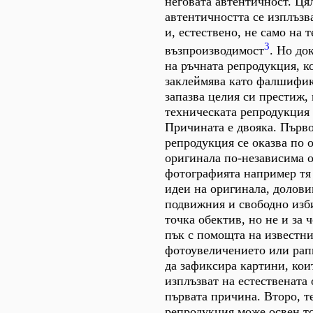
неговата автентичност. Ця
автентичността се изплъзва
и, естествено, не само на 
3
възпроизводимост
. Но до
на ръчната репродукция, к
заклеймява като фалшифик
запазва целия си престиж,
техническата репродукция 
Причината е двояка. Първо
репродукция се оказва по 
оригинала по-независима о
фотографията например тя
идеи на оригинала, долови
подвижния и свободно изб
точка обектив, но не и за 
пък с помощта на известни
фотоувеличението или рап
да зафиксира картини, кои
изплъзват на естествената 
първата причина. Второ, т
репродукция може освен то