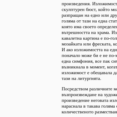
произведения. Изложимост
скулптурен бюст, който мо
разпращан на едно или друг
голяма от тази на една ста
която има своето определе
вътрешността на храма. И
кавалетна картина е по-гол
мозайката или фреската, к
И ако изложимостта на едн
поначало може би е не по-м
една симфония, все пак с
възникнала в момент, кога
изложимост е обещавала да
тази на литургията.
Посредством различните м
възпроизвеждане на худож
произведение неговата из
нараснала в такава голяма 
количественото разместван