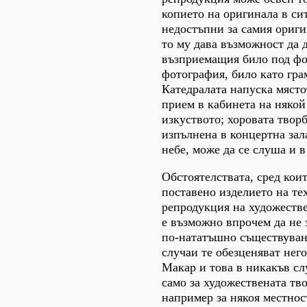
копието на оригинала в си
недостъпни за самия ориги
то му дава възможност да 
възприемащия било под фо
фотография, било като гр
Катедралата напуска място
прием в кабинета на някой
изкуството; хоровата творб
изпълнена в концертна зал
небе, може да се слуша и в
Обстоятелствата, сред кои
поставено изделието на те
репродукция на художеств
е възможно впрочем да не 
по-нататъшно съществуван
случаи те обезценяват него
Макар и това в никакъв сл
само за художествената тво
например за някоя местнос