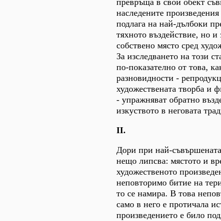
превръща в свой обект съв
наследените произведения 
подлага на най-дълбоки пр
тяхното въздействие, но и
собствено място сред худо
За изследването на този с
по-показателно от това, ка
разновидности - репродукц
художествената творба и 
- упражняват обратно възд
изкуството в неговата тра
II.
Дори при най-съвършената
нещо липсва: мястото и вр
художественото произведен
неповторимо битие на тери
то се намира. В това непо
само в него е протичала ис
произведението е било по