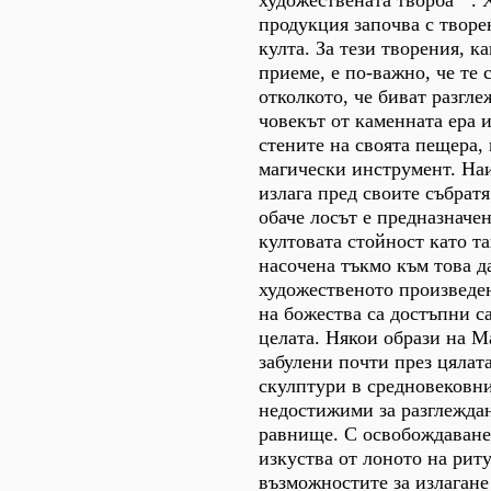
художествената творба
. 
продукция започва с творе
култа. За тези творения, к
приеме, е по-важно, че те 
отколкото, че биват разгле
човекът от каменната ера 
стените на своята пещера,
магически инструмент. Наи
излага пред своите събратя
обаче лосът е предназначен
култовата стойност като та
насочена тъкмо към това д
художественото произведен
на божества са достъпни с
целата. Някои образи на М
забулени почти през цялата
скулптури в средновековни
недостижими за разглеждан
равнище. С освобождаване
изкуства от лоното на рит
възможностите за излагане