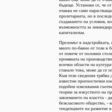
бъдеще. Установи се, че от
очаква не само нарастваща
пролетариата, но в послед
създаването на условия, к
възможността за ликвидир
капитализъм.
Преломът в надстройката, 
много по-бавно от този в б
от повече от половин столе
промяната на производств
всички области на култура
станало това, може да се о
Към тези сведения трябва д
известни прогностични из
подобни изисквания съотве
теории за изкуството на п
завземането на властта - д
безкласовото общество, - к
тенденциите на развитие в