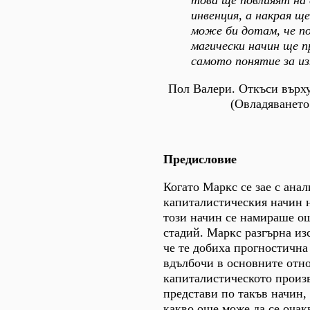
това ще повлияят на
инвенция, а накрая щ
може би дотам, че по
магически начин ще 
самото понятие за и
Пол Валери. Откъси върх
(Овладяването
Предисловие
Когато Маркс се зае с анал
капиталистическия начин н
този начин се намираше ощ
стадий. Маркс разгърна из
че те добиха прогностична
вдълбочи в основните отн
капиталистическото произв
представи по такъв начин,
какво още може да се очак