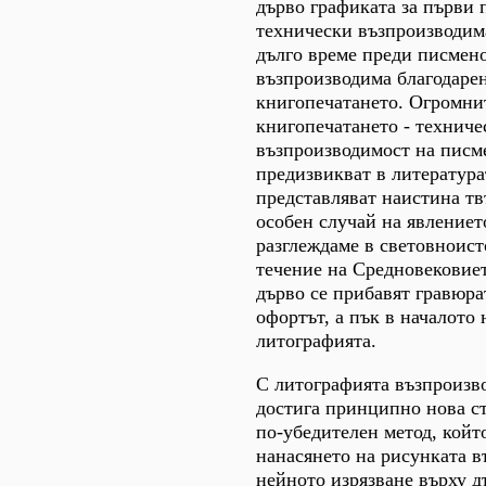
дърво графиката за първи 
технически възпроизводима
дълго време преди писмено
възпроизводима благодаре
книгопечатането. Огромни
книгопечатането - техниче
възпроизводимост на писме
предизвикват в литературат
представляват наистина тв
особен случай на явлението
разглеждаме в световноис
течение на Средновековие
дърво се прибавят гравюра
офортът, а пък в началото 
литографията.
С литографията възпроизв
достига принципно нова ст
по-убедителен метод, койт
нанасянето на рисунката в
нейното изрязване върху д