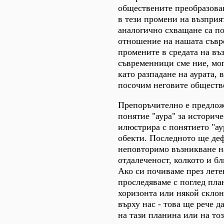
обществените преобразова
в тези промени на възприя
аналогично схващане са п
отношение на нашата съвр
промените в средата на въ
съвременници сме ние, мог
като разпадане на аурата, 
посочим неговите обществ
Препоръчително е предлож
понятие "аура" за историче
илюстрира с понятието "ау
обекти. Последното ще де
неповторимо възникване н
отдалеченост, колкото и бл
Ако си почиваме през лете
проследяваме с поглед пла
хоризонта или някой склон
върху нас - това ще рече д
на тази планина или на то