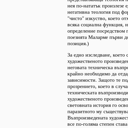
нея по-нататък произлезе 
негативна теология под фо
"чисто" изкуство, което от
всяка социална функция, н
определение посредством 
поезията Маларме първи д
позиция.)
За едно изследване, което 
художественото произведен
неговата техническа възпр
крайно необходимо да отда
зависимости. Защото те по
прозрението, което в случ
техническата възпроизвод
художественото произведен
световната история го осв
паразитното му съществува
Възпроизведената художес
все по-голяма степен став