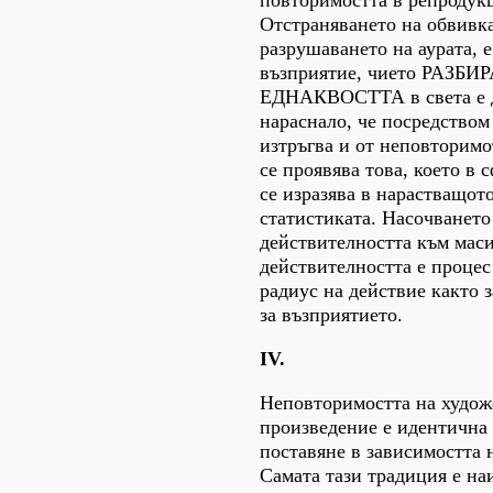
повторимостта в репродук
Отстраняването на обвивка
разрушаването на аурата, е
възприятие, чието РАЗБИ
ЕДНАКВОСТТА в света е 
нараснало, че посредством
изтръгва и от неповторимо
се проявява това, което в 
се изразява в нарастващот
статистиката. Насочването
действителността към маси
действителността е процес
радиус на действие както з
за възприятието.
IV.
Неповторимостта на худож
произведение е идентична 
поставяне в зависимостта 
Самата тази традиция е на