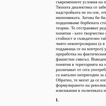
съвременните условия на п
Тяхната диалектика се забе
надстройката не по-зле, от
икономиката. Затова би би
подценяваме борбената ст
теории. Те отстраняват ре
понятия - като творчество 
стойност и съзидателно тай
чиято неконтролирана (а в
поддаваща се на контрол) 
преработка на фактическия
фашистки смисъл. Въведен
понятия в територията на 
различават от сега употреб
са напълно непригодни за 
Обратно, те могат да се из
формулирането на револю
изисквания в политиката н
I.