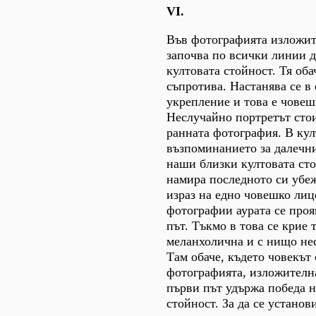
VI.
Във фотографията изложит
започва по всички линии д
култовата стойност. Тя оба
съпротива. Настанява се в
укрепление и това е човеш
Неслучайно портретът стои
ранната фотография. В кул
възпоминанието за далечн
наши близки култовата сто
намира последното си убе
израз на едно човешко лиц
фотографии аурата се проя
път. Тъкмо в това се крие 
меланхолична и с нищо не
Там обаче, където човекът 
фотографията, изложителна
първи път удържа победа н
стойност. За да се установ