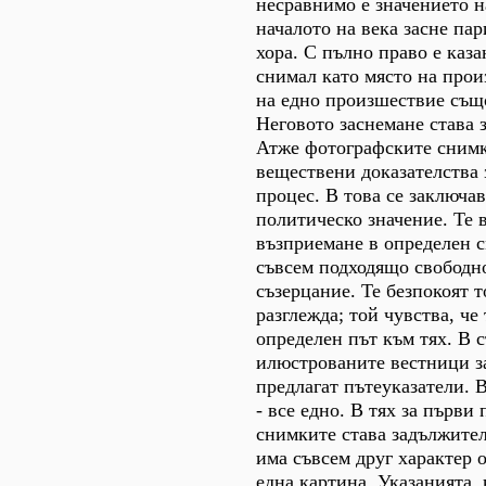
несравнимо е значението н
началото на века засне па
хора. С пълно право е казан
снимал като място на про
на едно произшествие същ
Неговото заснемане става 
Атже фотографските снимк
веществени доказателства 
процес. В това се заключа
политическо значение. Те 
възприемане в определен с
съвсем подходящо свободн
съзерцание. Те безпокоят т
разглежда; той чувства, че
определен път към тях. В 
илюстрованите вестници з
предлагат пътеуказатели.
- все едно. В тях за първи
снимките става задължител
има съвсем друг характер о
една картина. Указанията, 