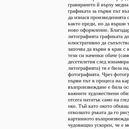
гравирането й върху медна
графиката за първи път въ
да изнася произведенията с
както преди, но да върши 
ново оформление. Благода
литографията графиката д
илюстративно да съпътства
започва да върви в крак с 
тези си наченки обаче (сам
десетилетия след изнамира
литографията) тя е била н
фотографията. Чрез фотогр
първи път в процеса на ка
възпроизвеждане е била ос
важните художествени обя
отсега нататък само на гл
око. Тъй като окото обхващ
отколкото ръката да го рис
картинното възпроизвеждан
чудовищно ускорен, че е м