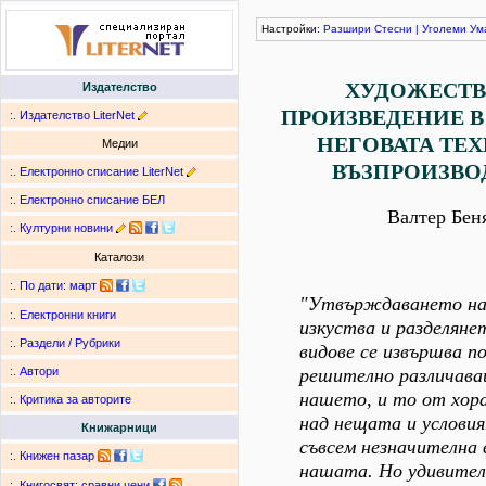
Настройки:
Разшири
Стесни
|
Уголеми
Ум
ХУДОЖЕСТ
Издателство
ПРОИЗВЕДЕНИЕ В
:.
Издателство LiterNet
НЕГОВАТА ТЕ
Медии
ВЪЗПРОИЗВ
:.
Електронно списание LiterNet
:.
Електронно списание БЕЛ
Валтер Бен
:.
Културни новини
Каталози
:.
По дати
:
март
"Утвърждаването на
:.
Електронни книги
изкуства и разделяне
:.
Раздели / Рубрики
видове се извършва по
решително различава
:.
Автори
нашето, и то от хор
:.
Критика за авторите
над нещата и условия
Книжарници
съвсем незначителна 
:.
Книжен пазар
нашата. Но удивите
:.
Книгосвят: сравни цени