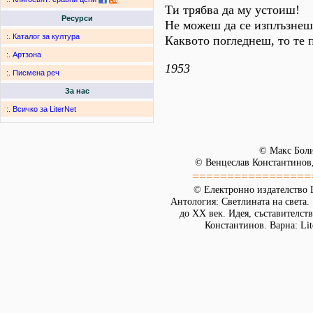
Ти трябва да му устоиш!
Ресурси
Не можеш да се изплъзнеш
:.
Каталог за култура
Каквото погледнеш, то те 
:.
Артзона
1953
:.
Писмена реч
За нас
:.
Всичко за LiterNet
© Макс Бол
© Венцеслав Константинов,
=================
© Електронно издателство L
Антология: Светлината на света.
до XX век. Идея, съставителст
Константинов. Варна: Lit