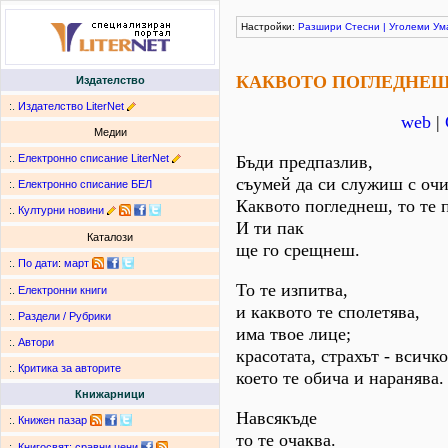
Настройки:
Разшири
Стесни
|
Уголеми
Ум
КАКВОТО ПОГЛЕДНЕ
Издателство
:.
Издателство LiterNet
web
|
Медии
:.
Електронно списание LiterNet
Бъди предпазлив,
съумей да си служиш с очи
:.
Електронно списание БЕЛ
Каквото погледнеш, то те 
:.
Културни новини
И ти пак
Каталози
ще го срещнеш.
:.
По дати
:
март
То те изпитва,
:.
Електронни книги
и каквото те сполетява,
:.
Раздели / Рубрики
има твое лице;
:.
Автори
красотата, страхът - всичко
:.
Критика за авторите
което те обича и наранява.
Книжарници
Навсякъде
:.
Книжен пазар
то те очаква.
:.
Книгосвят: сравни цени