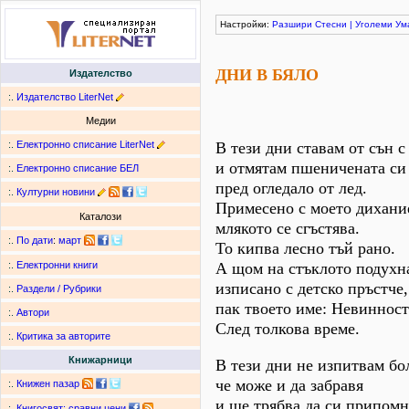
Настройки:
Разшири
Стесни
|
Уголеми
Ум
ДНИ В БЯЛО
Издателство
:.
Издателство LiterNet
Медии
:.
Електронно списание LiterNet
В тези дни ставам от сън с
и отмятам пшеничената си 
:.
Електронно списание БЕЛ
пред огледало от лед.
:.
Културни новини
Примесено с моето дихани
Каталози
млякото се сгъстява.
:.
По дати
:
март
То кипва лесно тъй рано.
А щом на стъклото подухна
:.
Електронни книги
изписано с детско пръстче,
:.
Раздели / Рубрики
пак твоето име: Невинност
:.
Автори
След толкова време.
:.
Критика за авторите
Книжарници
В тези дни не изпитвам бо
че може и да забравя
:.
Книжен пазар
и ще трябва да си припомн
:.
Книгосвят: сравни цени