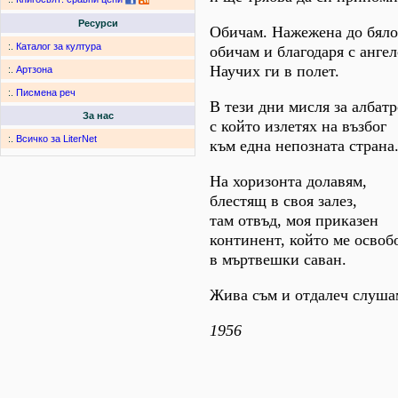
Ресурси
Обичам. Нажежена до бяло
:.
Каталог за култура
обичам и благодаря с анге
Научих ги в полет.
:.
Артзона
:.
Писмена реч
В тези дни мисля за албатр
За нас
с който излетях на възбог
:.
Всичко за LiterNet
към една непозната страна
На хоризонта долавям,
блестящ в своя залез,
там отвъд, моя приказен
континент, който ме освоб
в мъртвешки саван.
Жива съм и отдалеч слушам
1956