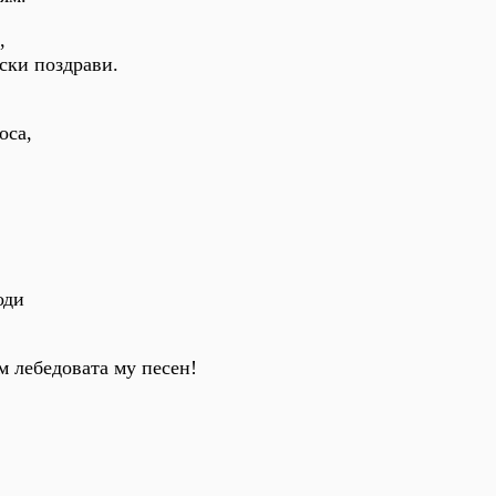
,
лски поздрави.
оса,
.
оди
 лебедовата му песен!