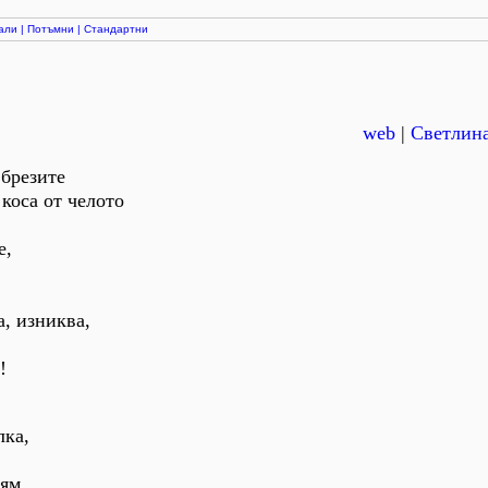
али
|
Потъмни
|
Стандартни
web
|
Светлина
 брезите
коса от челото
е,
, изниква,
!
лка,
ям.