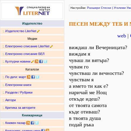
Настройки:
Разшири
Стесни
|
Уголеми
Ум
ПЕСЕН МЕЖДУ ТЕБ И
Издателство
:.
Издателство LiterNet
web
|
Медии
:.
Електронно списание LiterNet
виждаш ли Вечерницата?
виждам я
:.
Електронно списание БЕЛ
чуваш ли вятъра?
:.
Културни новини
чувам го
Каталози
чувстваш ли вечността?
:.
По дати
:
март
чувствам я
а името ти как е?
:.
Електронни книги
наричай ме Нощ
:.
Раздели / Рубрики
откъде идеш?
:.
Автори
от твоята самота
:.
Критика за авторите
къде отиваш?
Книжарници
в твоята душа
:.
Книжен пазар
подай ръка
:.
Книгосвят: сравни цени