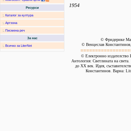
1954
Ресурси
:.
Каталог за култура
:.
Артзона
:.
Писмена реч
За нас
© Фридерике Ма
© Венцеслав Константинов,
:.
Всичко за LiterNet
=================
© Електронно издателство L
Антология: Светлината на света.
до XX век. Идея, съставителст
Константинов. Варна: Lit