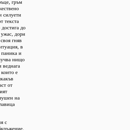
ръце, гръм
жествено
и силуети
от текста
 достига до
 ужас, дори
 своя гняв
итуация, в
в паника и
случва нищо
и веднага
 които е
якакъв
аст от
ният
слушен на
главица
я с
бкръжение,