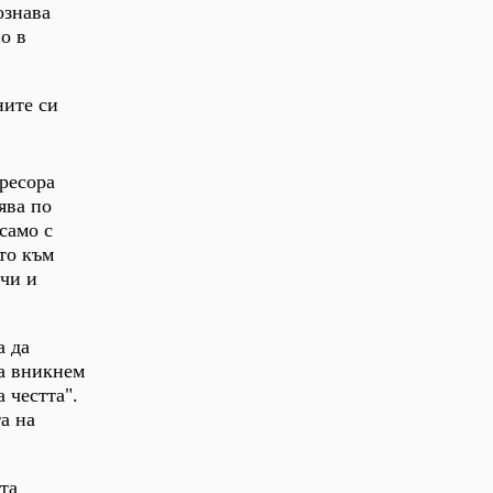
ознава
о в
ните си
гресора
ява по
само с
ето към
ичи и
а да
да вникнем
а честта".
а на
та