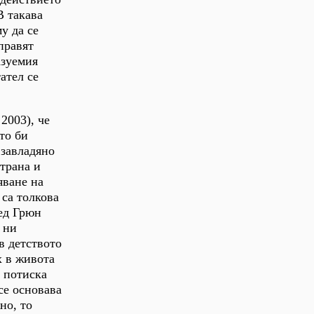
В такава
у да се
правят
азуемия
ател се
2003), че
то би
а завладяно
страна и
яване на
 са толкова
ред Грюн
 ни
в детството
х в живота
, потиска
се основава
но, то