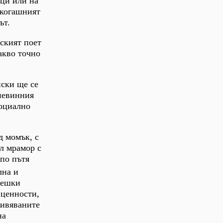
ици или на
якогашният
ът.
йският поет
акво точно
нски ще се
 невинния
социално
д момък, с
ял мрамор с
по пътя
лна и
вешки
 ценности,
живяваните
на