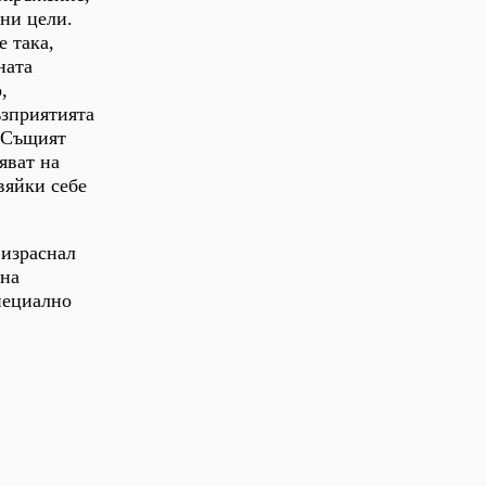
чни цели.
е така,
ната
,
ъзприятията
. Същият
яват на
вяйки себе
 израснал
 на
пециално