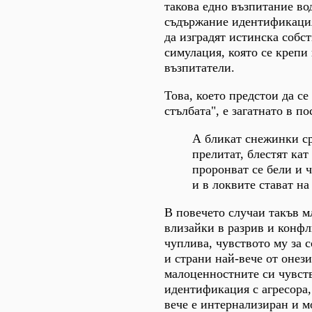
такова едно възпитание во
съдържание идентификацият
да изградят истинска собс
симулация, която се крепи
възпитатели.
Това, което предстои да се
стълбата", е загатнато в п
А бликат снежинки с
прелитат, блестят кат
проронват се бели и 
и в локвите стават на
В повечето случаи такъв м
влизайки в разрив и конфл
чуплива, чувството му за с
и страни най-вече от онези
малоценностните си чувств
идентификация с агресора,
вече е интернализиран и м