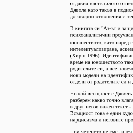
отдавна настъпилото отцеп
Дявола като такъв в подно
договорни отношения с не
В книгата си "Аз-ът и защ
психоаналитични проучвани
юношеството, като наред 
интелектуализиране, аскез
(Хирш 1996). Идентификаци
време на юношеството така
родителите си, а все повеч
нови модели на идентифика
отдели от родителите си и 
Но кой всъщност е Дяволът
разберем какво точно влаг
в друг негов важен текст -
Всъщност това е един худо
нарцисизма и неговите про
При четенето не сме далеч 