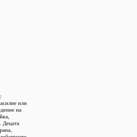
с
насилие или
едение на
йка,
. Децата
рана,
здействието