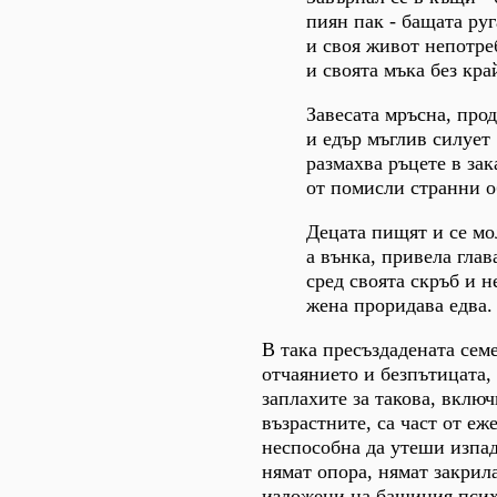
пиян пак - бащата руг
и своя живот непотре
и своята мъка без кра
Завесата мръсна, прод
и едър мъглив силует
размахва ръцете в зак
от помисли странни о
Децата пищят и се мо
а вънка, привела глав
сред своята скръб и н
жена проридава едва.
В така пресъздадената сем
отчаянието и безпътицата
заплахите за такова, вклю
възрастните, са част от еж
неспособна да утеши изпад
нямат опора, нямат закрила
изложени на бащиния психи