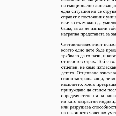
на емоционално липсващата
една ситуация ни се струва
справят с постоянния унищ
всичко възможно да умило
баща, за да не изпълни той
натрапва представата за з
Световноизвестният психо
когато едно дете бъде пре
трябвало да го пази, и кога
от неистов страх. Той е то
отцепен, не само изтласка
детето. Отцепване означав
силно застрашаващи, че мо
насилието, което превръща
принуждава да станем пос
определя степента на наша
ни като възрастни индивид
или разрушава способности
на изконното човешко умен