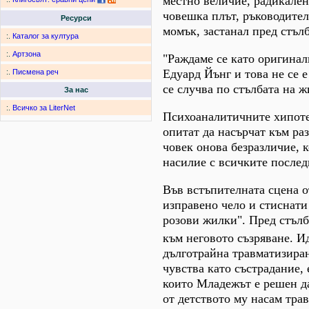
местно величие, радикален
човешка плът, ръководител
Ресурси
момък, застанал пред стълб
:.
Каталог за култура
:.
Артзона
"Раждаме се като оригинал
Едуард Йънг и това не се 
:.
Писмена реч
се случва по стълбата на 
За нас
:.
Всичко за LiterNet
Психоаналитичните хипотез
опитат да насърчат към ра
човек онова безразличие, 
насилие с всичките послед
Във встъпителната сцена от
изправено чело и стиснати
розови жилки". Пред стълб
към неговото съзряване. И
дълготрайна травматизира
чувства като състрадание, 
които Младежът е решен д
от детството му насам тра