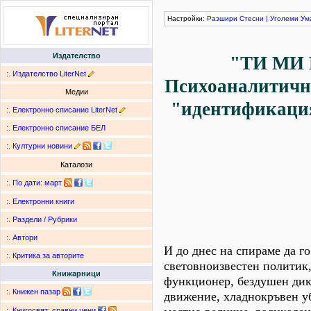
Настройки:
Разшири
Стесни
|
Уголеми
Ум
Издателство
"ТИ МИ
:.
Издателство LiterNet
Психоаналитичн
Медии
"идентификация
:.
Електронно списание LiterNet
:.
Електронно списание БЕЛ
:.
Културни новини
Каталози
:.
По дати
:
март
:.
Електронни книги
:.
Раздели / Рубрики
:.
Автори
И до днес на спираме да г
:.
Критика за авторите
световноизвестен политик,
Книжарници
функционер, бездушен дикт
:.
Книжен пазар
движение, хладнокръвен уб
:.
Книгосвят: сравни цени