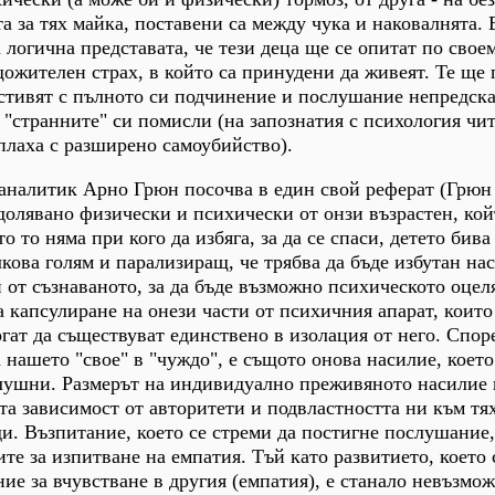
 за тях майка, поставени са между чука и наковалнята. 
 логична представата, че тези деца ще се опитат по своем
ожителен страх, в който са принудени да живеят. Те ще 
стивят с пълното си подчинение и послушание непредск
 "странните" си помисли (на запознатия с психология чит
аплаха с разширено самоубийство).
аналитик Арно Грюн посочва в един свой реферат (Грюн 
одолявано физически и психически от онзи възрастен, кой
то то няма при кого да избяга, за да се спаси, детето бив
лкова голям и парализиращ, че трябва да бъде избутан на
н от съзнаваното, за да бъде възможно психическото оцел
а капсулиране на онези части от психичния апарат, които
гат да съществуват единствено в изолация от него. Спо
 нашето "свое" в "чуждо", e същото онова насилие, което
лушни. Размерът на индивидуално преживяното насилие 
та зависимост от авторитети и подвластността ни към тя
и. Възпитание, което се стреми да постигне послушание
те за изпитване на емпатия. Тъй като развитието, което 
ие за вчувстване в другия (емпатия), е станало невъзмож