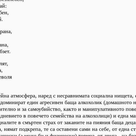
ай:
бен,
й.
рана,
ана,
бзет.
лят,
а,
еволя
ейна атмосфера, наред с несравнимата социална нищета, 
, доминират един агресивен баща алкохолик (домашното 
чително и за самоубийство, както и манипулативното пов
едневието в повечето семейства на алкохолици) и една ма
налите в смъртен страх от заканите на пияния баща деца
, нямат подкрепа, те са оставени сами на себе, от една ст
чески (а може би и физически) тормоз, от друга - на бе