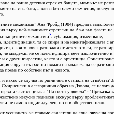
ване на ранно детския страх от бащата, момъкът не разп
жието на стълбата, а влиза без големи съмнения, послушн
го.
итните механизми" Ана Фройд (1984) предлага задълбоче
я върху най-значимите стратегии на Аз-а във фазата на
2
със защитните механизми
: сублимация, изместване,
а, идентификация, тя се спира и на идентификацията с а
ята, с която човек разполага от детството си, се разшир
, че младежът не се идентифицира вече изключително и 
е и с други възрастни, както и с връстници. Ориентиран
ция с други възрастни помага на младежа да се разгран
да поеме по собствен път в живота.
 и какво се случва по различните стъпала на стълбата? З
а Смирненски в алегоричния образ на Дявола, се налага 
 първата част от цикъла "На гости у дявола" - "Приказка з
жествено изкусно поднесен екскурс върху проблематикат
яви не само в индивидуален, но и в обществен план.
от усещането, че ставаме свидетели на една, звучаща дос