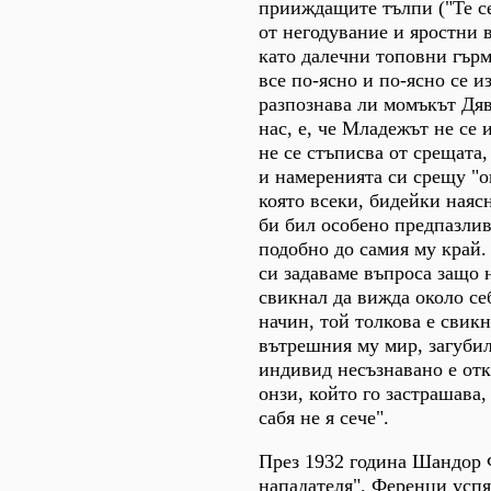
прииждащите тълпи ("Те се
от негодувание и яростни 
като далечни топовни гърм
все по-ясно и по-ясно се и
разпознава ли момъкът Дяв
нас, е, че Младежът не се 
не се стъписва от срещата
и намеренията си срещу "он
която всеки, бидейки наяс
би бил особено предпазлив
подобно до самия му край.
си задаваме въпроса защо 
свикнал да вижда около себ
начин, той толкова е свикн
вътрешния му мир, загубил
индивид несъзнавано е отк
онзи, който го застрашава
сабя не я сече".
През 1932 година Шандор 
нападателя". Ференци успя