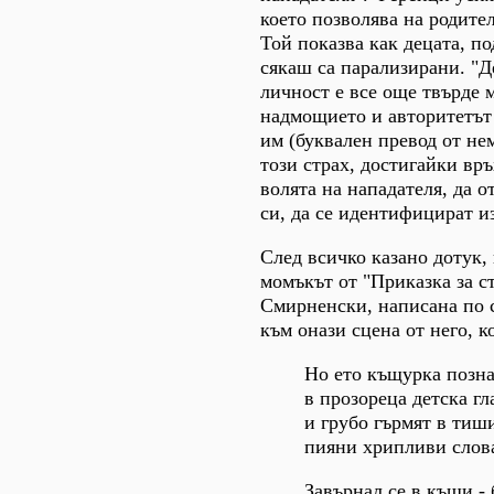
което позволява на родител
Той показва как децата, п
сякаш са парализирани. "Д
личност е все още твърде м
надмощието и авторитетът 
им (буквален превод от нем
този страх, достигайки вр
волята на нападателя, да о
си, да се идентифицират из
След всичко казано дотук, 
момъкът от "Приказка за с
Смирненски, написана по 
към онази сцена от него, к
Но ето къщурка позна
в прозореца детска гл
и грубо гърмят в тиш
пияни хрипливи слов
Завърнал се в къщи - 