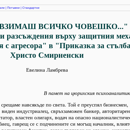
али
|
Потъмни
|
Стандартни
 ВЗИМАШ ВСИЧКО ЧОВЕШКО..."
и разсъждения върху защитния ме
 с агресора" в "Приказка за стълба
Христо Смирненски
Евелина Ламбрева
В памет на цюрихския психоаналити
о срещаме навсякъде по света. Той е преуспял бизнесмен,
 виден индустриалец, свръхзаможен банкер, авторитаре
атор, властен олигарх, водач на опасно националистиче
иец, гаврещ се с подчинените си могъщ началник, влия