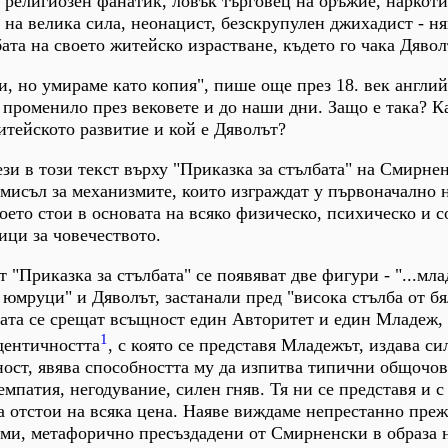
 религиозен фанатик, ловък търговец на оръжие, наркот
 на велика сила, неонацист, безскрупулен джихадист - н
ата на своето житейско израстване, където го чака Дявол
и, но умираме като копия", пише още през 18. век англи
е променило през вековете и до наши дни. Защо е така? К
житейското развитие и кой е Дяволът?
и в този текст върху "Приказка за стълбата" на Смирне
змисъл за механизмите, които изграждат у първоначално
което стои в основата на всяко физическо, психическо и 
ици за човечеството.
 "Приказка за стълбата" се появяват две фигури - "...мла
 юмруци" и Дяволът, застанали пред "висока стълба от б
ата се срещат всъщност един Авторитет и един Младеж, 
1
дентичността
, с която се представя Младежът, издава си
ност, явява способността му да изпитва типични общочо
емпатия, негодувание, силен гняв. Тя ни се представя и с
а отстои на всяка цена. Наяве виждаме непрестанно пре
вми, метафорично пресъздадени от Смирненски в образа 