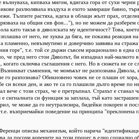
 вълнуваха, кипваха мигом, вдигаха гора от сухи черни 
викове разлюляваха въздуха и ехото замираше бавно, тър
ежи. Тълпите растяха, идеха в облаци жълт прах, отделн
зрязваха на общия сив фон..."), но не можем да разберем 
ола като такъв в дяволската му идентичност? Това, което
изплашва от него, не хуква да бяга, не показва реакция на
, а пламенно, невъзмутимо и доверчиво заявява на стража
ия горе", т.е. той се държи съвсем ирационално в една с
но, че пред него стои Дяволът, би изпаднал най-малкото 
, когато сключва съглашения с него. Но в сюжета не се 
 Възникват съмнения, че момъкът не разпознава Дявола, 
не го разпознава? Обикновено човек не се плаши от хора,
е си всеки ден, и ако те са го плашили дълго време по н
ал вече с този страх, че е претръпнал. Страхът е станал ч
 е сигналната си функция за заплаха, тъй като застраше
рил, че може да го неутрализира, бидейки покорен и по
, т.е. възприемайки поведение на принципа "преклонена 
Ференци описва механизъм, който нарича "идентификаци
ва да посочи корените на този процес в едно социално о