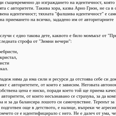
ди същевременно до изграждането на идентичност, която 
а с авторитети. Такива хора, казва Арно Грюн, не са в 
твена идентичност; тяхната "фалшива идентичност" е сам
 на приемането на всичко, зададено им от авторитарните
 случи с едно такова дете, каквото е било момъкът от "Пр
оследната строфа от "Зимни вечери":
ребристи,
 кристал,
чисти
 кал.
ладеж няма да има сили и ресурси да отстоява себе си до
икт с авторитетите, от които е зависим. Неговата автоно
обствена цена е ниско, поради което той ще приема качес
 авторитети, от които несъзнавано се страхува, за да ко
а и за да балансира лошото си самочувствие. Теренът за
 подготвен още в детството, е налице, въпреки че агрес
омчето се е идентифицирало с него. Не е далеч от ума, ч