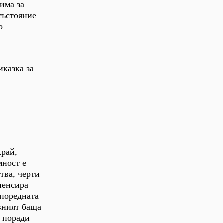
има за
състояние
о
иказка за
край,
мност е
тва, черти
мпенсира
 поредната
ивният баща
е поради