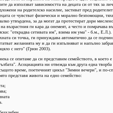
ите да използват зависимостта на децата си от тях за ли
одложени на родителско насилие, застиват пред родителит
ецата се чувстват физически и морално безпомощни, тях
алко утвърдена, за да могат да протестират дори мислено
на възрастния ги кара да онемеят, а често и помрачава в
ски: "открадва сетивата им", взима им ума" - б.м., Е.Л.)
ъхната си точка, ги принуждава автоматично да се подчин
тгатват желанията му и да ги изпълняват и напълно забра
цяло с него" (Грюн 2003).
нека се опитаме да си представим семейството, в което е
тълбата". Асоциацията ни отвежда към друга една творба
същото време, поетичният цикъл "Зимни вечери", и по-с
оято представя живота на едно семейство:
та;
ава;
ината
а.
безхлебен,