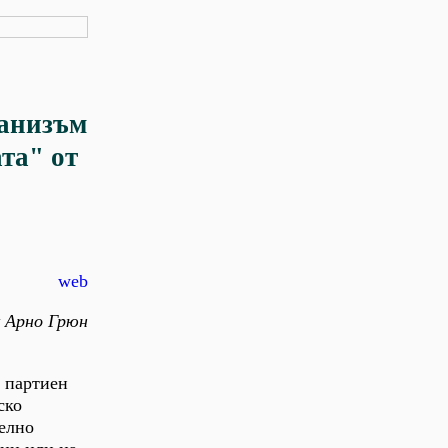
ханизъм
та" от
web
к Арно Грюн
н партиен
ско
телно