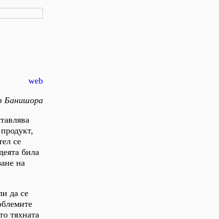
web
в Банишора
ставлява
 продукт,
тел се
деята била
зане на
ли да се
облемите
то тяхната