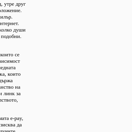
, утре друг
оложение.
килър.
нтернет.
 колко души
 подобни.
 които се
ависимост
ледната
ка, които
удържа
анство на
и линк за
лството,
ата e-pay,
изисква да
олучите