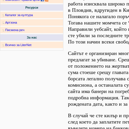
работа изисквала широко п
Ресурси
в Пловдив, вдругиден в Ки
:.
Каталог за култура
Понякога се налагало поръ
Тогава нашите момчета се 
:.
Артзона
Направили уебсайт, който 
:.
Писмена реч
сте убили за последните т
За нас
По този начин всеки свобо
:.
Всичко за LiterNet
Сайтът е организиран мног
предлагат за убиване. Сре
от положението на жертват
сума стоеше срещу главата
борсата легално получава 
комисиона, а останалата с
сайта има банери на погре
подробна информация. Там 
рождената дата, както и з
В случай че сте килър и пр
след което да заплатите пе
въведете номера на банкова