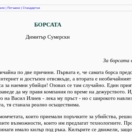
али
|
Потъмни
|
Стандартни
БОРСАТА
Димитър Сумерски
За борсата 
ичайна по две причини. Първата е, че самата борса пред
интернет и достъпен отвсякъде, а втората е необичайният
рса за наемни убийци! Озовах се там случайно. Един прия
 заведе да му правя компания по време на дежурството. И
то на Васил Илиев - лека му пръст - но с широкото навли
та, тя станала реално осъществима.
 момчетата, които приемали поръчките за убийства, реши
вите възможности, които им предлагат технологиите. Пр
винаги имало килър под ръка. Килърите се движели, защо