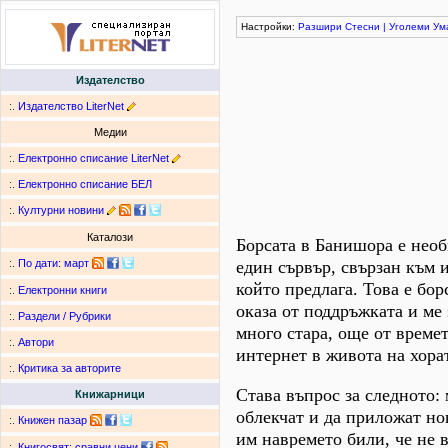
Настройки:
Разшири
Стесни
|
Уголеми
Ум
Издателство
:.
Издателство LiterNet
Медии
:.
Електронно списание LiterNet
:.
Електронно списание БЕЛ
:.
Културни новини
Каталози
Борсата в Банишора е необ
един сървър, свързан към 
:.
По дати
:
март
който предлага. Това е бо
:.
Електронни книги
оказа от поддръжката и ме
:.
Раздели / Рубрики
много стара, още от време
:.
Автори
интернет в живота на хора
:.
Критика за авторите
Става въпрос за следното:
Книжарници
облекчат и да приложат но
:.
Книжен пазар
им навремето били, че не 
:.
Книгосвят: сравни цени