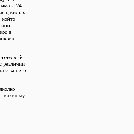
е имате 24
лаещ килър.
, който
трани
код в
анкова
бизнесът й
 с различни
та е вашето
няколко
.. какво му