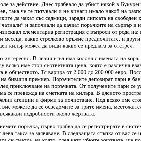
оле за действие. Днес трябвало да убият някой в Букурещ
ев, така че те пътували и не винаги имало някой на разп
чките да чакат със седмици, заради липсата на свободен 
“чатнали” и започнали да качват поръчките на сървър в и
изисквал елементарна регистрация с въпроси от рода на:
ри месеца, какво стрелково оръжие предпочитате, и други
ден килър можел да види какво се предлага за отстрел.
о интересно. В левия ъгъл има колона с имената на хора,
щу всяко име стои съответната цена, която е различна вз
а в обществото. Тя варира от 2 000 до 200 000 евро. Пос
 на бившия премиер. Поръчителите депозират пари в бан
след приключване на поръчката. От получените пари се 
ума се превежда на сметката на килъра. В дясното простр
бални агенции и фирми за почистване. Под всяко име сто
вие можете да се осведомите за трите имена, местожите
а всякакви подробности около жертвата.
иемете поръчка, първо трябва да се регистрирате в систем
т лева такса за заявяване. В следващата стъпка от вас се 
та си сметка, на която, след като убиете жертвата, ще п