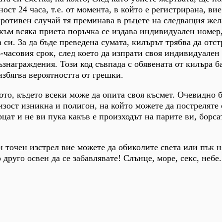
ост 24 часа, т.е. от момента, в който е регистрирана, ви
в противен случай тя преминава в ръцете на следващия же
 към всяка приета поръчка се издава индивидуален номер
 си. За да бъде преведена сумата, килърът трябва да отс
-часовия срок, след което да изпрати своя индивидуален 
ъзнаграждения. Този код съвпада с обявената от килъра б
избягва вероятността от грешки.
ото, където всеки може да опита своя късмет. Очевидно 
лизост изникна и полигон, на който можете да постреляте
цат и не ви пука какъв е произходът на парите ви, борса
н точен изстрел вие можете да обиколите света или пък 
друго освен да се забавлявате! Слънце, море, секс, небе.