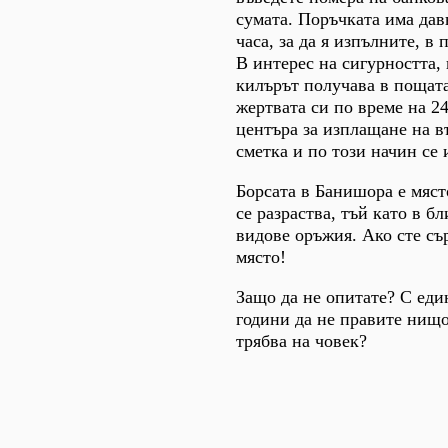
сумата. Поръчката има давн
часа, за да я изпълните, 
В интерес на сигурността,
килърът получава в пощата
жертвата си по време на 24
центъра за изплащане на в
сметка и по този начин се 
Борсата в Банишора е мяст
се разраства, тъй като в б
видове оръжия. Ако сте сър
място!
Защо да не опитате? С еди
години да не правите нищо 
трябва на човек?