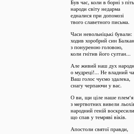
Був час, коли в борні з пі
народи світу недарма
едналися при допомозі
твого славетного письма.
Часи невольніцькі бували:
ходив хоробрий син Балка
з понуреною головою,
коли гнітив його султан...
Але живий наш дух народ
о мудреці!... Не владний ча
Ваш голос чуємо здалека,
снагу черпаючи у вас.
О ви, щи ціле наше плем‘я
з мертвотних вивели льохі
народний геній воскресили
що спав у темряві віків.
Апостоли святої правди,