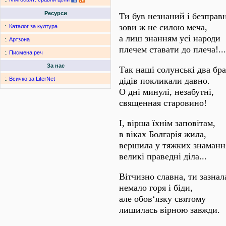
Ресурси
Ти був незнаний і безправ
зови ж не силою меча,
:.
Каталог за култура
а лиш знанням усі народи
:.
Артзона
плечем ставати до плеча!..
:.
Писмена реч
За нас
Так наші солунські два бр
дідів покликали давно.
:.
Всичко за LiterNet
О дні минулі, незабутні,
священная старовино!
І, вірша їхнім заповітам,
в віках Болгарія жила,
вершила у тяжких знаманн
великі праведні діла...
Вітчизно славна, ти зазнал
немало горя і біди,
але обов‘язку святому
лишилась вірною завжди.