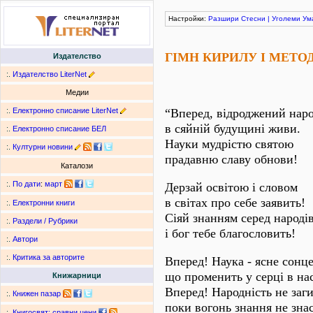
Настройки:
Разшири
Стесни
|
Уголеми
Ум
ГІМН КИРИЛУ І МЕТО
Издателство
:.
Издателство LiterNet
Медии
:.
Електронно списание LiterNet
“Вперед, відроджений наро
в сяйній будущині живи.
:.
Електронно списание БЕЛ
Науки мудрістю святою
:.
Културни новини
прадавню славу обнови!
Каталози
:.
По дати
:
март
Дерзай освітою і словом
в світах про себе заявить!
:.
Електронни книги
Сіяй знанням серед народів
:.
Раздели / Рубрики
і бог тебе благословить!
:.
Автори
:.
Критика за авторите
Вперед! Наука - ясне сонце
що променить у серці в нас
Книжарници
Вперед! Народність не заги
:.
Книжен пазар
поки вогонь знання не знас
:.
Книгосвят: сравни цени