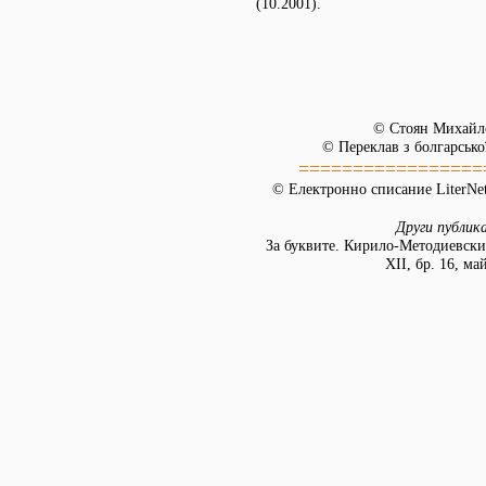
(10.2001).
© Стоян Михайл
© Переклав з болгарсько
=================
© Електронно списание LiterNet
Други публик
За буквите. Кирило-Методиевски 
ХІІ, бр. 16, ма