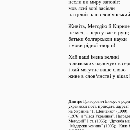
несли ви миру заповіт;
мов ясні зорі засіяли
на цілий наш слов‘янський
Живіть, Методію й Кириле
не меч, - перо у вас в руці;
батьки болгарськои науки
і мови рідної творці!
Хай ваші імена великі
в людських одсвічують сер
і хай могутне ваше слово
живе в слов‘янстві у віках!
Дмитро Григорович Билоус е роден 
украински поет, преводач, лауреат
на Украйна “Т. Шевченко” (1990),
(1976) и “Леся Украинка”. Наград
Методий” І ст. (1966); “Дружба ме
“Мадарски конник” (1995); “Княз 