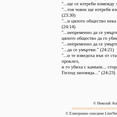
"...ще се изтреби измежду 
"...тоя човек ще изтребя из
(23:30)
"...и цялото общество нека
(24:14)
"...непременно да се умърт
цялото общество да го убие
"...непременно да се умъртв
"...да се умъртви." (24:21)
"...и те изведоха вън от ст
проклел,
и го убиха с камъни... сто
Господ заповяда..." (24:23)
© Николай Ата
=================
© Електронно списание LiterNet