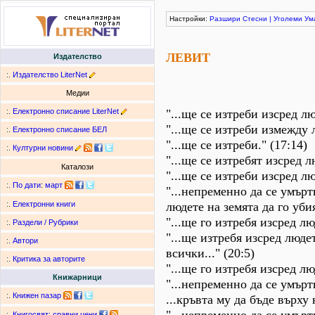
Настройки:
Разшири
Стесни
|
Уголеми
Ум
ЛЕВИТ
Издателство
:.
Издателство LiterNet
Медии
:.
Електронно списание LiterNet
"...ще се изтреби изсред лю
"...ще се изтреби измежду л
:.
Електронно списание БЕЛ
"...ще се изтреби." (17:14)
:.
Културни новини
"...ще се изтребят изсред л
Каталози
"...ще се изтреби изсред лю
:.
По дати
:
март
"...непременно да се умърт
людете на земята да го убия
:.
Електронни книги
"...ще го изтребя изсред люд
:.
Раздели / Рубрики
"...ще изтребя изсред люде
:.
Автори
всички..." (20:5)
:.
Критика за авторите
"...ще го изтребя изсред лю
Книжарници
"...непременно да се умърт
:.
Книжен пазар
...кръвта му да бъде върху 
:.
Книгосвят: сравни цени