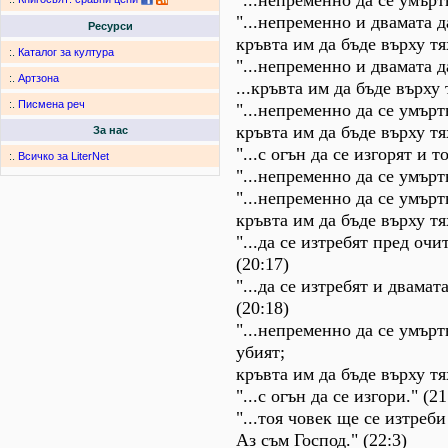
"...непременно да се умъртв
"...непременно и двамата д
Ресурси
кръвта им да бъде върху тях
:.
Каталог за култура
"...непременно и двамата д
:.
Артзона
...кръвта им да бъде върху 
:.
Писмена реч
"...непременно да се умърт
кръвта им да бъде върху тях
За нас
"...с огън да се изгорят и то
:.
Всичко за LiterNet
"...непременно да се умъртв
"...непременно да се умърт
кръвта им да бъде върху тях
"...да се изтребят пред очи
(20:17)
"...да се изтребят и двамат
(20:18)
"...непременно да се умърт
убият;
кръвта им да бъде върху тях
"...с огън да се изгори." (21
"...тоя човек ще се изтреб
Аз съм Господ." (22:3)