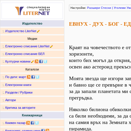
Настройки:
Разшири
Стесни
|
Уголеми
Ум
ЕВНУХ - ДУХ - БОГ - 
Издателство
:.
Издателство LiterNet
Медии
:.
Електронно списание LiterNet
Краят на човечеството е о
хоризонти,
:.
Електронно списание БЕЛ
които бих могъл да открия,
:.
Културни новини
освен ако астероид прекъс
Каталози
:.
По дати
:
март
Моята звезда ще изгори за
и бавно ще се превърне в ч
:.
Електронни книги
за да запали планетата ми 
:.
Раздели / Рубрики
прегръдка.
:.
Автори
:.
Критика за авторите
Няколко билиона обиколки
са били необходими, за да
Книжарници
на самия връх на Земната 
:.
Книжен пазар
пирамида.
:.
Книгосвят: сравни цени