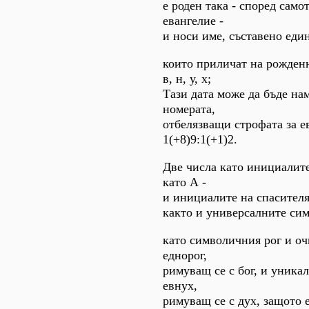
е роден така - според сам
евангелие -
и носи име, съставено еди
които приличат на рожденна
в, н, у, х;
Тази дата може да бъде на
номерата,
отбелязващи строфата за е
1(+8)9:1(+1)2.
Две числа като инициалите 
като А -
и инициалите на спасителя
както и универсалните сим
като символичния рог и оч
еднорог,
римуващ се с бог, и уникал
евнух,
римуващ се с дух, защото 