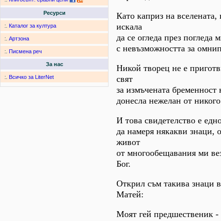
Ресурси
Като каприз на вселената, 
искала
:.
Каталог за култура
да се огледа през погледа 
:.
Артзона
с невъзможността за омнип
:.
Писмена реч
За нас
Никой творец не е приготв
свят
:.
Всичко за LiterNet
за измъчената бременност 
донесла нежелан от никого
И това свидетелство е едн
да намеря някакви знаци, 
живот
от многообещавания ми ве
Бог.
Открил съм такива знаци в
Матей:
Моят гей предшественик - 