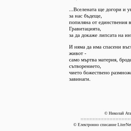
...Вселената ще догори и у
за нас бъдеще,
попиляна от единствения в
Гравитацията,
за да докаже липсата на и
И няма да има спасени въ
живот -
само мъртва материя, брод
сътворението,
чието божествено размнож
завинаги.
© Николай Ата
=================
© Електронно списание LiterNet