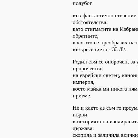
полубог
във фантастично стечение
обстоятелства;
като стигматите на Избран
обратните,
в когото се преобразих на 
възкресението - 33 /8/.
Родил съм се опорочен, за 
пророчество
на еврейски светец, канон
империя,
което майка ми никога ням
приеме.
Не и както аз съм го проум
първи
в историята на изолиранат
държава,
скопила и заличила всички