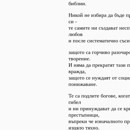
библии.
Никой не избира да бъде п
си -
те самите ни създават нес
любов
и после систематично съси
защото са горчиво разочар
творение.
И няма да прекратят тази 
вражда,
защото се нуждаят от соци
понижаване.
Те са подлите богове, кога
гибел
и ни принуждават да се кр
престъпници,
въпреки че изначалното пр
изцяло тяхно.